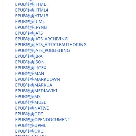
EPUB转换HTML
EPUB转换HTML4
EPUB转换HTML5
EPUB转换ICML
EPUB转换IPYNB
EPUB转换JATS
EPUB转换JATS_ARCHIVING
EPUB转换JATS_ARTICLEAUTHORING
EPUB转换JATS_PUBLISHING
EPUB转换JIRA
EPUB转换JSON
EPUB转换LATEX
EPUB转换MAN
EPUB转换MARKDOWN
EPUB转换MARKUA
EPUB转换MEDIAWIKI
EPUB转换MS
EPUB转换MUSE
EPUB转换NATIVE
EPUB转换ODT
EPUB转换OPENDOCUMENT
EPUB转换OPML
EPUB转换ORG