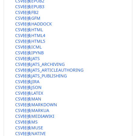
CSV转换EPUB2
CSV转换EPUB3
CSV转换FB2
CSV转换GFM
CSV转换HADDOCK
CSV转换HTML
CSV转换HTML4
CSV转换HTML5
CSV转换ICML
CSV转换IPYNB
CSV转换JATS
CSV转换JATS_ARCHIVING
CSV转换JATS_ARTICLEAUTHORING
CSV转换JATS_PUBLISHING
CSV转换JIRA
CSV转换JSON
CSV转换LATEX
CSV转换MAN
CSV转换MARKDOWN
CSV转换MARKUA
CSV转换MEDIAWIKI
CSV转换MS
CSV转换MUSE
CSV转换NATIVE