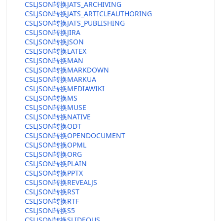
CSLJSON转换JATS_ARCHIVING
CSLJSON转换JATS_ARTICLEAUTHORING
CSLJSON转换JATS_PUBLISHING
CSLJSON转换JIRA
CSLJSON转换JSON
CSLJSON转换LATEX
CSLJSON转换MAN
CSLJSON转换MARKDOWN
CSLJSON转换MARKUA
CSLJSON转换MEDIAWIKI
CSLJSON转换MS
CSLJSON转换MUSE
CSLJSON转换NATIVE
CSLJSON转换ODT
CSLJSON转换OPENDOCUMENT
CSLJSON转换OPML
CSLJSON转换ORG
CSLJSON转换PLAIN
CSLJSON转换PPTX
CSLJSON转换REVEALJS
CSLJSON转换RST
CSLJSON转换RTF
CSLJSON转换S5
CSLJSON转换SLIDEOUS