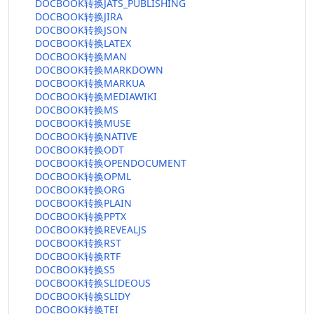
DOCBOOK转换JATS_PUBLISHING
DOCBOOK转换JIRA
DOCBOOK转换JSON
DOCBOOK转换LATEX
DOCBOOK转换MAN
DOCBOOK转换MARKDOWN
DOCBOOK转换MARKUA
DOCBOOK转换MEDIAWIKI
DOCBOOK转换MS
DOCBOOK转换MUSE
DOCBOOK转换NATIVE
DOCBOOK转换ODT
DOCBOOK转换OPENDOCUMENT
DOCBOOK转换OPML
DOCBOOK转换ORG
DOCBOOK转换PLAIN
DOCBOOK转换PPTX
DOCBOOK转换REVEALJS
DOCBOOK转换RST
DOCBOOK转换RTF
DOCBOOK转换S5
DOCBOOK转换SLIDEOUS
DOCBOOK转换SLIDY
DOCBOOK转换TEI