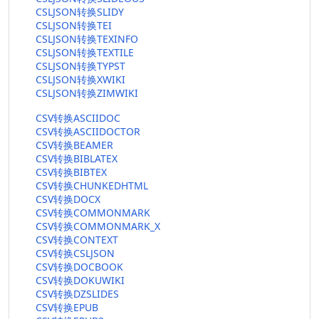
CSLJSON转换SLIDY
CSLJSON转换TEI
CSLJSON转换TEXINFO
CSLJSON转换TEXTILE
CSLJSON转换TYPST
CSLJSON转换XWIKI
CSLJSON转换ZIMWIKI
CSV转换ASCIIDOC
CSV转换ASCIIDOCTOR
CSV转换BEAMER
CSV转换BIBLATEX
CSV转换BIBTEX
CSV转换CHUNKEDHTML
CSV转换DOCX
CSV转换COMMONMARK
CSV转换COMMONMARK_X
CSV转换CONTEXT
CSV转换CSLJSON
CSV转换DOCBOOK
CSV转换DOKUWIKI
CSV转换DZSLIDES
CSV转换EPUB