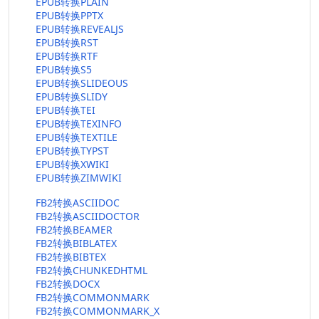
EPUB转换PLAIN
EPUB转换PPTX
EPUB转换REVEALJS
EPUB转换RST
EPUB转换RTF
EPUB转换S5
EPUB转换SLIDEOUS
EPUB转换SLIDY
EPUB转换TEI
EPUB转换TEXINFO
EPUB转换TEXTILE
EPUB转换TYPST
EPUB转换XWIKI
EPUB转换ZIMWIKI
FB2转换ASCIIDOC
FB2转换ASCIIDOCTOR
FB2转换BEAMER
FB2转换BIBLATEX
FB2转换BIBTEX
FB2转换CHUNKEDHTML
FB2转换DOCX
FB2转换COMMONMARK
FB2转换COMMONMARK_X