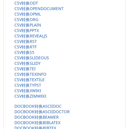
CSV转换ODT
CSV转换OPENDOCUMENT
CSV转换OPML
CSV转换ORG
CSV转换PLAIN
CSV转换PPTX
CSV转换REVEALJS
CSV转换RST
CSV转换RTF
CSV转换S5
CSV转换SLIDEOUS
CSV转换SLIDY
CSV转换TEI
CSV转换TEXINFO
CSV转换TEXTILE
CSV转换TYPST
CSV转换XWIKI
CSV转换ZIMWIKI
DOCBOOK转换ASCIIDOC
DOCBOOK转换ASCIIDOCTOR
DOCBOOK转换BEAMER
DOCBOOK转换BIBLATEX
DOCBOOK转换BIBTEX