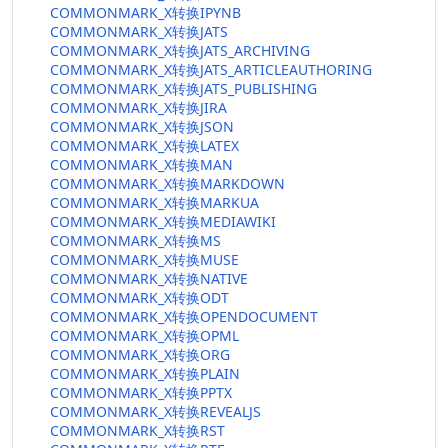
COMMONMARK_X转换IPYNB
COMMONMARK_X转换JATS
COMMONMARK_X转换JATS_ARCHIVING
COMMONMARK_X转换JATS_ARTICLEAUTHORING
COMMONMARK_X转换JATS_PUBLISHING
COMMONMARK_X转换JIRA
COMMONMARK_X转换JSON
COMMONMARK_X转换LATEX
COMMONMARK_X转换MAN
COMMONMARK_X转换MARKDOWN
COMMONMARK_X转换MARKUA
COMMONMARK_X转换MEDIAWIKI
COMMONMARK_X转换MS
COMMONMARK_X转换MUSE
COMMONMARK_X转换NATIVE
COMMONMARK_X转换ODT
COMMONMARK_X转换OPENDOCUMENT
COMMONMARK_X转换OPML
COMMONMARK_X转换ORG
COMMONMARK_X转换PLAIN
COMMONMARK_X转换PPTX
COMMONMARK_X转换REVEALJS
COMMONMARK_X转换RST