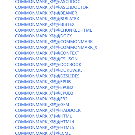
COMMONMARK_X转换ASCIIDOC
COMMONMARK_X转换ASCIIDOCTOR
COMMONMARK_X转换BEAMER
COMMONMARK_X转换BIBLATEX
COMMONMARK_X转换BIBTEX
COMMONMARK_X转换CHUNKEDHTML
COMMONMARK_X转换DOCX
COMMONMARK_X转换COMMONMARK
COMMONMARK_X转换COMMONMARK_X
COMMONMARK_X转换CONTEXT
COMMONMARK_X转换CSLJSON
COMMONMARK_X转换DOCBOOK
COMMONMARK_X转换DOKUWIKI
COMMONMARK_X转换DZSLIDES
COMMONMARK_X转换EPUB
COMMONMARK_X转换EPUB2
COMMONMARK_X转换EPUB3
COMMONMARK_X转换FB2
COMMONMARK_X转换GFM
COMMONMARK_X转换HADDOCK
COMMONMARK_X转换HTML
COMMONMARK_X转换HTML4
COMMONMARK_X转换HTML5
COMMONMARK_X转换ICML