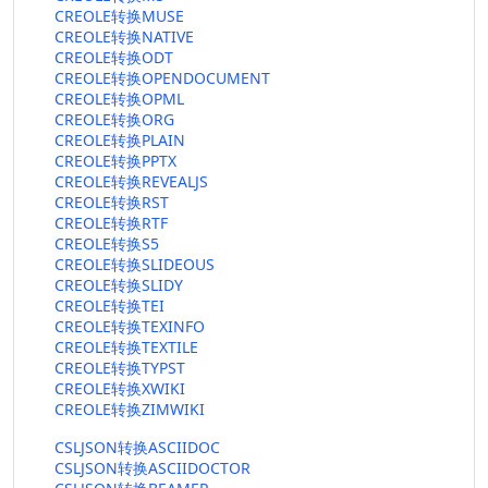
CREOLE转换MUSE
CREOLE转换NATIVE
CREOLE转换ODT
CREOLE转换OPENDOCUMENT
CREOLE转换OPML
CREOLE转换ORG
CREOLE转换PLAIN
CREOLE转换PPTX
CREOLE转换REVEALJS
CREOLE转换RST
CREOLE转换RTF
CREOLE转换S5
CREOLE转换SLIDEOUS
CREOLE转换SLIDY
CREOLE转换TEI
CREOLE转换TEXINFO
CREOLE转换TEXTILE
CREOLE转换TYPST
CREOLE转换XWIKI
CREOLE转换ZIMWIKI
CSLJSON转换ASCIIDOC
CSLJSON转换ASCIIDOCTOR