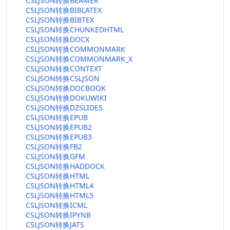
CSLJSON转换BEAMER
CSLJSON转换BIBLATEX
CSLJSON转换BIBTEX
CSLJSON转换CHUNKEDHTML
CSLJSON转换DOCX
CSLJSON转换COMMONMARK
CSLJSON转换COMMONMARK_X
CSLJSON转换CONTEXT
CSLJSON转换CSLJSON
CSLJSON转换DOCBOOK
CSLJSON转换DOKUWIKI
CSLJSON转换DZSLIDES
CSLJSON转换EPUB
CSLJSON转换EPUB2
CSLJSON转换EPUB3
CSLJSON转换FB2
CSLJSON转换GFM
CSLJSON转换HADDOCK
CSLJSON转换HTML
CSLJSON转换HTML4
CSLJSON转换HTML5
CSLJSON转换ICML
CSLJSON转换IPYNB
CSLJSON转换JATS