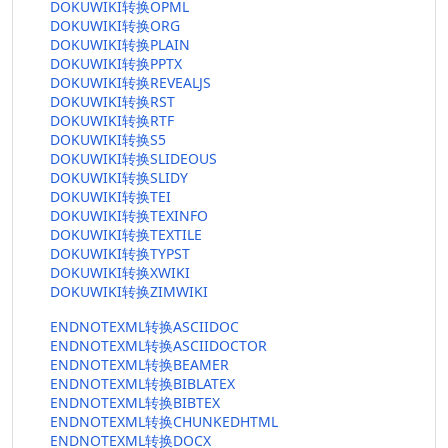
DOKUWIKI转换OPML
DOKUWIKI转换ORG
DOKUWIKI转换PLAIN
DOKUWIKI转换PPTX
DOKUWIKI转换REVEALJS
DOKUWIKI转换RST
DOKUWIKI转换RTF
DOKUWIKI转换S5
DOKUWIKI转换SLIDEOUS
DOKUWIKI转换SLIDY
DOKUWIKI转换TEI
DOKUWIKI转换TEXINFO
DOKUWIKI转换TEXTILE
DOKUWIKI转换TYPST
DOKUWIKI转换XWIKI
DOKUWIKI转换ZIMWIKI
ENDNOTEXML转换ASCIIDOC
ENDNOTEXML转换ASCIIDOCTOR
ENDNOTEXML转换BEAMER
ENDNOTEXML转换BIBLATEX
ENDNOTEXML转换BIBTEX
ENDNOTEXML转换CHUNKEDHTML
ENDNOTEXML转换DOCX