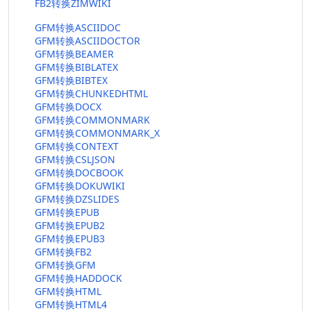
FB2转换ZIMWIKI
GFM转换ASCIIDOC
GFM转换ASCIIDOCTOR
GFM转换BEAMER
GFM转换BIBLATEX
GFM转换BIBTEX
GFM转换CHUNKEDHTML
GFM转换DOCX
GFM转换COMMONMARK
GFM转换COMMONMARK_X
GFM转换CONTEXT
GFM转换CSLJSON
GFM转换DOCBOOK
GFM转换DOKUWIKI
GFM转换DZSLIDES
GFM转换EPUB
GFM转换EPUB2
GFM转换EPUB3
GFM转换FB2
GFM转换GFM
GFM转换HADDOCK
GFM转换HTML
GFM转换HTML4