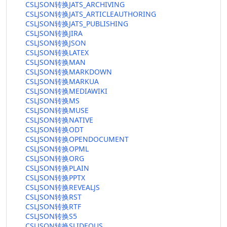
CSLJSON转换JATS_ARCHIVING
CSLJSON转换JATS_ARTICLEAUTHORING
CSLJSON转换JATS_PUBLISHING
CSLJSON转换JIRA
CSLJSON转换JSON
CSLJSON转换LATEX
CSLJSON转换MAN
CSLJSON转换MARKDOWN
CSLJSON转换MARKUA
CSLJSON转换MEDIAWIKI
CSLJSON转换MS
CSLJSON转换MUSE
CSLJSON转换NATIVE
CSLJSON转换ODT
CSLJSON转换OPENDOCUMENT
CSLJSON转换OPML
CSLJSON转换ORG
CSLJSON转换PLAIN
CSLJSON转换PPTX
CSLJSON转换REVEALJS
CSLJSON转换RST
CSLJSON转换RTF
CSLJSON转换S5
CSLJSON转换SLIDEOUS