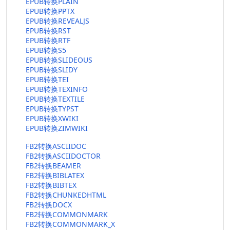
EPUB转换PLAIN
EPUB转换PPTX
EPUB转换REVEALJS
EPUB转换RST
EPUB转换RTF
EPUB转换S5
EPUB转换SLIDEOUS
EPUB转换SLIDY
EPUB转换TEI
EPUB转换TEXINFO
EPUB转换TEXTILE
EPUB转换TYPST
EPUB转换XWIKI
EPUB转换ZIMWIKI
FB2转换ASCIIDOC
FB2转换ASCIIDOCTOR
FB2转换BEAMER
FB2转换BIBLATEX
FB2转换BIBTEX
FB2转换CHUNKEDHTML
FB2转换DOCX
FB2转换COMMONMARK
FB2转换COMMONMARK_X