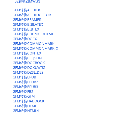
FB2转换ZIMWIKI
GFM转换ASCIIDOC
GFM转换ASCIIDOCTOR
GFM转换BEAMER
GFM转换BIBLATEX
GFM转换BIBTEX
GFM转换CHUNKEDHTML
GFM转换DOCX
GFM转换COMMONMARK
GFM转换COMMONMARK_X
GFM转换CONTEXT
GFM转换CSLJSON
GFM转换DOCBOOK
GFM转换DOKUWIKI
GFM转换DZSLIDES
GFM转换EPUB
GFM转换EPUB2
GFM转换EPUB3
GFM转换FB2
GFM转换GFM
GFM转换HADDOCK
GFM转换HTML
GFM转换HTML4