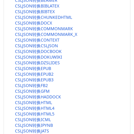
CSLJSON转换BEAMER
CSLJSON转换BIBLATEX
CSLJSON转换BIBTEX
CSLJSON转换CHUNKEDHTML
CSLJSON转换DOCX
CSLJSON转换COMMONMARK
CSLJSON转换COMMONMARK_X
CSLJSON转换CONTEXT
CSLJSON转换CSLJSON
CSLJSON转换DOCBOOK
CSLJSON转换DOKUWIKI
CSLJSON转换DZSLIDES
CSLJSON转换EPUB
CSLJSON转换EPUB2
CSLJSON转换EPUB3
CSLJSON转换FB2
CSLJSON转换GFM
CSLJSON转换HADDOCK
CSLJSON转换HTML
CSLJSON转换HTML4
CSLJSON转换HTML5
CSLJSON转换ICML
CSLJSON转换IPYNB
CSLJSON转换JATS