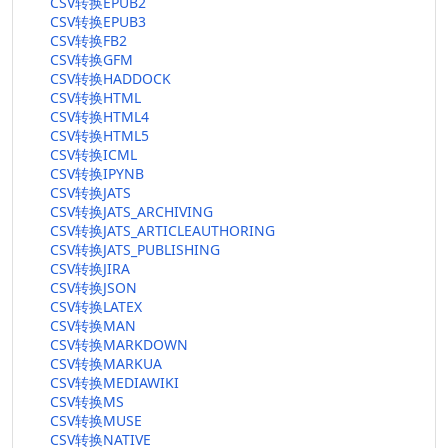
CSV转换EPUB2
CSV转换EPUB3
CSV转换FB2
CSV转换GFM
CSV转换HADDOCK
CSV转换HTML
CSV转换HTML4
CSV转换HTML5
CSV转换ICML
CSV转换IPYNB
CSV转换JATS
CSV转换JATS_ARCHIVING
CSV转换JATS_ARTICLEAUTHORING
CSV转换JATS_PUBLISHING
CSV转换JIRA
CSV转换JSON
CSV转换LATEX
CSV转换MAN
CSV转换MARKDOWN
CSV转换MARKUA
CSV转换MEDIAWIKI
CSV转换MS
CSV转换MUSE
CSV转换NATIVE