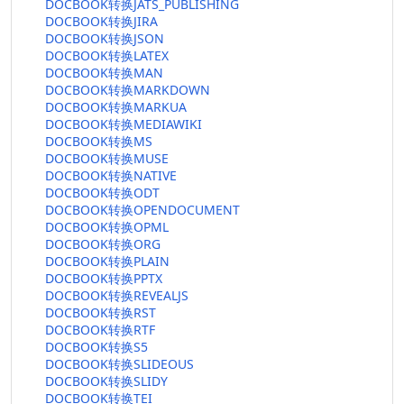
DOCBOOK转换JATS_PUBLISHING
DOCBOOK转换JIRA
DOCBOOK转换JSON
DOCBOOK转换LATEX
DOCBOOK转换MAN
DOCBOOK转换MARKDOWN
DOCBOOK转换MARKUA
DOCBOOK转换MEDIAWIKI
DOCBOOK转换MS
DOCBOOK转换MUSE
DOCBOOK转换NATIVE
DOCBOOK转换ODT
DOCBOOK转换OPENDOCUMENT
DOCBOOK转换OPML
DOCBOOK转换ORG
DOCBOOK转换PLAIN
DOCBOOK转换PPTX
DOCBOOK转换REVEALJS
DOCBOOK转换RST
DOCBOOK转换RTF
DOCBOOK转换S5
DOCBOOK转换SLIDEOUS
DOCBOOK转换SLIDY
DOCBOOK转换TEI