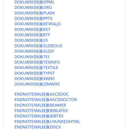
DOKUWIKI转换OPML
DOKUWIKI转换ORG
DOKUWIKI转换PLAIN
DOKUWIKI转换PPTX
DOKUWIKI转换REVEALJS
DOKUWIKI转换RST
DOKUWIKI转换RTF
DOKUWIKI转换S5
DOKUWIKI转换SLIDEOUS
DOKUWIKI转换SLIDY
DOKUWIKI转换TEI
DOKUWIKI转换TEXINFO
DOKUWIKI转换TEXTILE
DOKUWIKI转换TYPST
DOKUWIKI转换XWIKI
DOKUWIKI转换ZIMWIKI
ENDNOTEXML转换ASCIIDOC
ENDNOTEXML转换ASCIIDOCTOR
ENDNOTEXML转换BEAMER
ENDNOTEXML转换BIBLATEX
ENDNOTEXML转换BIBTEX
ENDNOTEXML转换CHUNKEDHTML
ENDNOTEXML转换DOCX