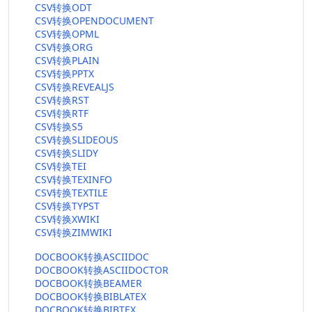
CSV转换ODT
CSV转换OPENDOCUMENT
CSV转换OPML
CSV转换ORG
CSV转换PLAIN
CSV转换PPTX
CSV转换REVEALJS
CSV转换RST
CSV转换RTF
CSV转换S5
CSV转换SLIDEOUS
CSV转换SLIDY
CSV转换TEI
CSV转换TEXINFO
CSV转换TEXTILE
CSV转换TYPST
CSV转换XWIKI
CSV转换ZIMWIKI
DOCBOOK转换ASCIIDOC
DOCBOOK转换ASCIIDOCTOR
DOCBOOK转换BEAMER
DOCBOOK转换BIBLATEX
DOCBOOK转换BIBTEX