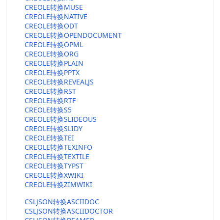
CREOLE转换MUSE
CREOLE转换NATIVE
CREOLE转换ODT
CREOLE转换OPENDOCUMENT
CREOLE转换OPML
CREOLE转换ORG
CREOLE转换PLAIN
CREOLE转换PPTX
CREOLE转换REVEALJS
CREOLE转换RST
CREOLE转换RTF
CREOLE转换S5
CREOLE转换SLIDEOUS
CREOLE转换SLIDY
CREOLE转换TEI
CREOLE转换TEXINFO
CREOLE转换TEXTILE
CREOLE转换TYPST
CREOLE转换XWIKI
CREOLE转换ZIMWIKI
CSLJSON转换ASCIIDOC
CSLJSON转换ASCIIDOCTOR