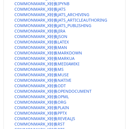
COMMONMARK_X转换IPYNB
COMMONMARK_X转换JATS
COMMONMARK_X转换JATS_ARCHIVING
COMMONMARK_X转换JATS_ARTICLEAUTHORING
COMMONMARK_X转换JATS_PUBLISHING
COMMONMARK_X转换JIRA
COMMONMARK_X转换JSON
COMMONMARK_X转换LATEX
COMMONMARK_X转换MAN
COMMONMARK_X转换MARKDOWN
COMMONMARK_X转换MARKUA
COMMONMARK_X转换MEDIAWIKI
COMMONMARK_X转换MS
COMMONMARK_X转换MUSE
COMMONMARK_X转换NATIVE
COMMONMARK_X转换ODT
COMMONMARK_X转换OPENDOCUMENT
COMMONMARK_X转换OPML
COMMONMARK_X转换ORG
COMMONMARK_X转换PLAIN
COMMONMARK_X转换PPTX
COMMONMARK_X转换REVEALJS
COMMONMARK_X转换RST