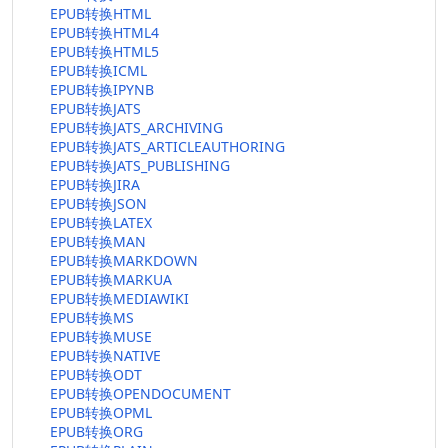
EPUB转换HTML
EPUB转换HTML4
EPUB转换HTML5
EPUB转换ICML
EPUB转换IPYNB
EPUB转换JATS
EPUB转换JATS_ARCHIVING
EPUB转换JATS_ARTICLEAUTHORING
EPUB转换JATS_PUBLISHING
EPUB转换JIRA
EPUB转换JSON
EPUB转换LATEX
EPUB转换MAN
EPUB转换MARKDOWN
EPUB转换MARKUA
EPUB转换MEDIAWIKI
EPUB转换MS
EPUB转换MUSE
EPUB转换NATIVE
EPUB转换ODT
EPUB转换OPENDOCUMENT
EPUB转换OPML
EPUB转换ORG