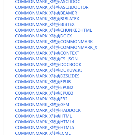
COMMONMARK_X转换ASCIIDOC
COMMONMARK_X转换ASCIIDOCTOR
COMMONMARK_X转换BEAMER
COMMONMARK_X转换BIBLATEX
COMMONMARK_X转换BIBTEX
COMMONMARK_X转换CHUNKEDHTML
COMMONMARK_X转换DOCX
COMMONMARK_X转换COMMONMARK
COMMONMARK_X转换COMMONMARK_X
COMMONMARK_X转换CONTEXT
COMMONMARK_X转换CSLJSON
COMMONMARK_X转换DOCBOOK
COMMONMARK_X转换DOKUWIKI
COMMONMARK_X转换DZSLIDES
COMMONMARK_X转换EPUB
COMMONMARK_X转换EPUB2
COMMONMARK_X转换EPUB3
COMMONMARK_X转换FB2
COMMONMARK_X转换GFM
COMMONMARK_X转换HADDOCK
COMMONMARK_X转换HTML
COMMONMARK_X转换HTML4
COMMONMARK_X转换HTML5
COMMONMARK_X转换ICML