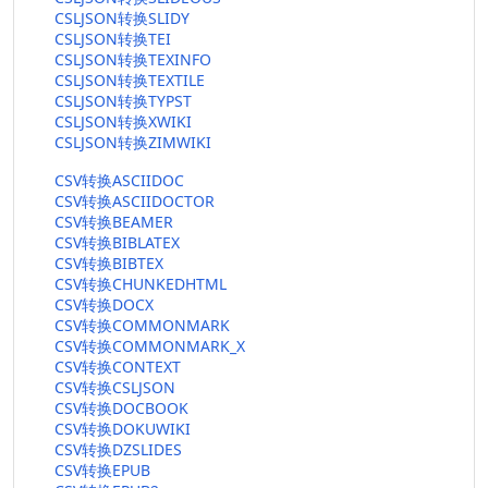
CSLJSON转换SLIDY
CSLJSON转换TEI
CSLJSON转换TEXINFO
CSLJSON转换TEXTILE
CSLJSON转换TYPST
CSLJSON转换XWIKI
CSLJSON转换ZIMWIKI
CSV转换ASCIIDOC
CSV转换ASCIIDOCTOR
CSV转换BEAMER
CSV转换BIBLATEX
CSV转换BIBTEX
CSV转换CHUNKEDHTML
CSV转换DOCX
CSV转换COMMONMARK
CSV转换COMMONMARK_X
CSV转换CONTEXT
CSV转换CSLJSON
CSV转换DOCBOOK
CSV转换DOKUWIKI
CSV转换DZSLIDES
CSV转换EPUB