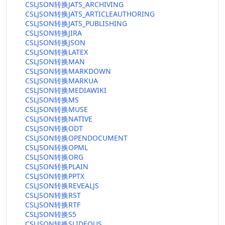
CSLJSON转换JATS_ARCHIVING
CSLJSON转换JATS_ARTICLEAUTHORING
CSLJSON转换JATS_PUBLISHING
CSLJSON转换JIRA
CSLJSON转换JSON
CSLJSON转换LATEX
CSLJSON转换MAN
CSLJSON转换MARKDOWN
CSLJSON转换MARKUA
CSLJSON转换MEDIAWIKI
CSLJSON转换MS
CSLJSON转换MUSE
CSLJSON转换NATIVE
CSLJSON转换ODT
CSLJSON转换OPENDOCUMENT
CSLJSON转换OPML
CSLJSON转换ORG
CSLJSON转换PLAIN
CSLJSON转换PPTX
CSLJSON转换REVEALJS
CSLJSON转换RST
CSLJSON转换RTF
CSLJSON转换S5
CSLJSON转换SLIDEOUS