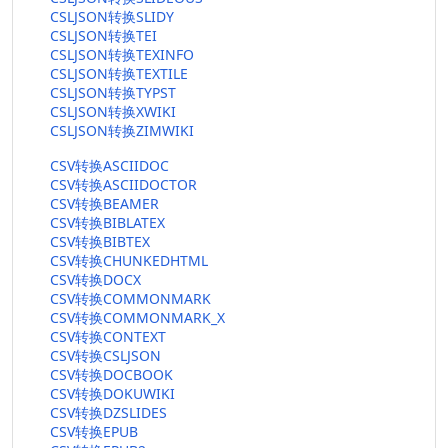
CSLJSON转换SLIDY
CSLJSON转换TEI
CSLJSON转换TEXINFO
CSLJSON转换TEXTILE
CSLJSON转换TYPST
CSLJSON转换XWIKI
CSLJSON转换ZIMWIKI
CSV转换ASCIIDOC
CSV转换ASCIIDOCTOR
CSV转换BEAMER
CSV转换BIBLATEX
CSV转换BIBTEX
CSV转换CHUNKEDHTML
CSV转换DOCX
CSV转换COMMONMARK
CSV转换COMMONMARK_X
CSV转换CONTEXT
CSV转换CSLJSON
CSV转换DOCBOOK
CSV转换DOKUWIKI
CSV转换DZSLIDES
CSV转换EPUB