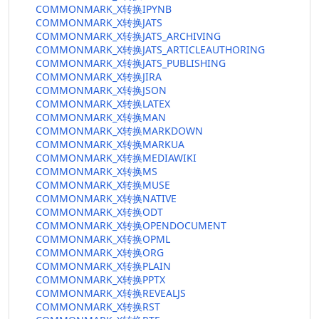
COMMONMARK_X转换IPYNB
COMMONMARK_X转换JATS
COMMONMARK_X转换JATS_ARCHIVING
COMMONMARK_X转换JATS_ARTICLEAUTHORING
COMMONMARK_X转换JATS_PUBLISHING
COMMONMARK_X转换JIRA
COMMONMARK_X转换JSON
COMMONMARK_X转换LATEX
COMMONMARK_X转换MAN
COMMONMARK_X转换MARKDOWN
COMMONMARK_X转换MARKUA
COMMONMARK_X转换MEDIAWIKI
COMMONMARK_X转换MS
COMMONMARK_X转换MUSE
COMMONMARK_X转换NATIVE
COMMONMARK_X转换ODT
COMMONMARK_X转换OPENDOCUMENT
COMMONMARK_X转换OPML
COMMONMARK_X转换ORG
COMMONMARK_X转换PLAIN
COMMONMARK_X转换PPTX
COMMONMARK_X转换REVEALJS
COMMONMARK_X转换RST