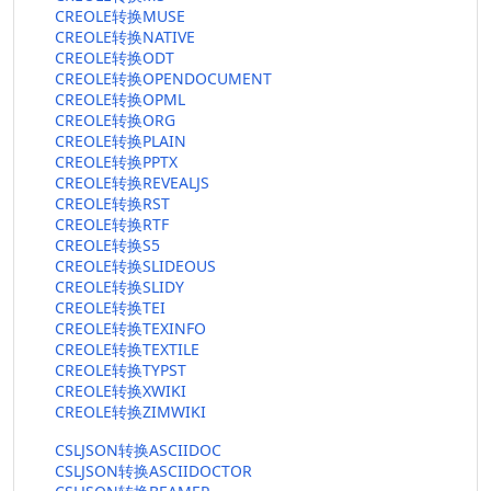
CREOLE转换MUSE
CREOLE转换NATIVE
CREOLE转换ODT
CREOLE转换OPENDOCUMENT
CREOLE转换OPML
CREOLE转换ORG
CREOLE转换PLAIN
CREOLE转换PPTX
CREOLE转换REVEALJS
CREOLE转换RST
CREOLE转换RTF
CREOLE转换S5
CREOLE转换SLIDEOUS
CREOLE转换SLIDY
CREOLE转换TEI
CREOLE转换TEXINFO
CREOLE转换TEXTILE
CREOLE转换TYPST
CREOLE转换XWIKI
CREOLE转换ZIMWIKI
CSLJSON转换ASCIIDOC
CSLJSON转换ASCIIDOCTOR