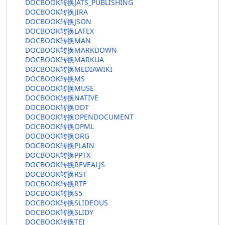
DOCBOOK转换JATS_PUBLISHING
DOCBOOK转换JIRA
DOCBOOK转换JSON
DOCBOOK转换LATEX
DOCBOOK转换MAN
DOCBOOK转换MARKDOWN
DOCBOOK转换MARKUA
DOCBOOK转换MEDIAWIKI
DOCBOOK转换MS
DOCBOOK转换MUSE
DOCBOOK转换NATIVE
DOCBOOK转换ODT
DOCBOOK转换OPENDOCUMENT
DOCBOOK转换OPML
DOCBOOK转换ORG
DOCBOOK转换PLAIN
DOCBOOK转换PPTX
DOCBOOK转换REVEALJS
DOCBOOK转换RST
DOCBOOK转换RTF
DOCBOOK转换S5
DOCBOOK转换SLIDEOUS
DOCBOOK转换SLIDY
DOCBOOK转换TEI