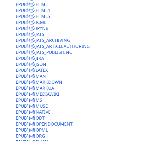
EPUB转换HTML
EPUB转换HTML4
EPUB转换HTML5
EPUB转换ICML
EPUB转换IPYNB
EPUB转换JATS
EPUB转换JATS_ARCHIVING
EPUB转换JATS_ARTICLEAUTHORING
EPUB转换JATS_PUBLISHING
EPUB转换JIRA
EPUB转换JSON
EPUB转换LATEX
EPUB转换MAN
EPUB转换MARKDOWN
EPUB转换MARKUA
EPUB转换MEDIAWIKI
EPUB转换MS
EPUB转换MUSE
EPUB转换NATIVE
EPUB转换ODT
EPUB转换OPENDOCUMENT
EPUB转换OPML
EPUB转换ORG