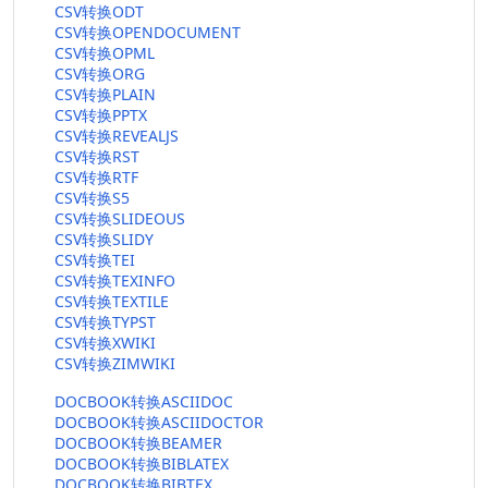
CSV转换ODT
CSV转换OPENDOCUMENT
CSV转换OPML
CSV转换ORG
CSV转换PLAIN
CSV转换PPTX
CSV转换REVEALJS
CSV转换RST
CSV转换RTF
CSV转换S5
CSV转换SLIDEOUS
CSV转换SLIDY
CSV转换TEI
CSV转换TEXINFO
CSV转换TEXTILE
CSV转换TYPST
CSV转换XWIKI
CSV转换ZIMWIKI
DOCBOOK转换ASCIIDOC
DOCBOOK转换ASCIIDOCTOR
DOCBOOK转换BEAMER
DOCBOOK转换BIBLATEX
DOCBOOK转换BIBTEX