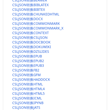
CSLJSON转换BEAMER
CSLJSON转换BIBLATEX
CSLJSON转换BIBTEX
CSLJSON转换CHUNKEDHTML
CSLJSON转换DOCX
CSLJSON转换COMMONMARK
CSLJSON转换COMMONMARK_X
CSLJSON转换CONTEXT
CSLJSON转换CSLJSON
CSLJSON转换DOCBOOK
CSLJSON转换DOKUWIKI
CSLJSON转换DZSLIDES
CSLJSON转换EPUB
CSLJSON转换EPUB2
CSLJSON转换EPUB3
CSLJSON转换FB2
CSLJSON转换GFM
CSLJSON转换HADDOCK
CSLJSON转换HTML
CSLJSON转换HTML4
CSLJSON转换HTML5
CSLJSON转换ICML
CSLJSON转换IPYNB
CSLJSON转换JATS