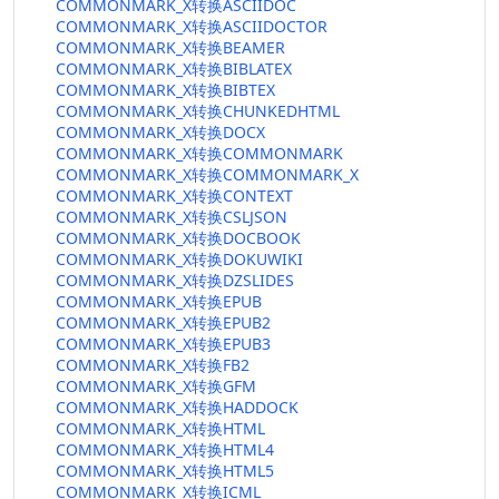
COMMONMARK_X转换ASCIIDOC
COMMONMARK_X转换ASCIIDOCTOR
COMMONMARK_X转换BEAMER
COMMONMARK_X转换BIBLATEX
COMMONMARK_X转换BIBTEX
COMMONMARK_X转换CHUNKEDHTML
COMMONMARK_X转换DOCX
COMMONMARK_X转换COMMONMARK
COMMONMARK_X转换COMMONMARK_X
COMMONMARK_X转换CONTEXT
COMMONMARK_X转换CSLJSON
COMMONMARK_X转换DOCBOOK
COMMONMARK_X转换DOKUWIKI
COMMONMARK_X转换DZSLIDES
COMMONMARK_X转换EPUB
COMMONMARK_X转换EPUB2
COMMONMARK_X转换EPUB3
COMMONMARK_X转换FB2
COMMONMARK_X转换GFM
COMMONMARK_X转换HADDOCK
COMMONMARK_X转换HTML
COMMONMARK_X转换HTML4
COMMONMARK_X转换HTML5
COMMONMARK_X转换ICML