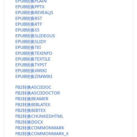
EPUB转换PLAIN
EPUB转换PPTX
EPUB转换REVEALJS
EPUB转换RST
EPUB转换RTF
EPUB转换S5
EPUB转换SLIDEOUS
EPUB转换SLIDY
EPUB转换TEI
EPUB转换TEXINFO
EPUB转换TEXTILE
EPUB转换TYPST
EPUB转换XWIKI
EPUB转换ZIMWIKI
FB2转换ASCIIDOC
FB2转换ASCIIDOCTOR
FB2转换BEAMER
FB2转换BIBLATEX
FB2转换BIBTEX
FB2转换CHUNKEDHTML
FB2转换DOCX
FB2转换COMMONMARK
FB2转换COMMONMARK_X