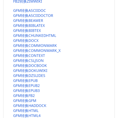
FB2转换ZIMWIKI
GFM转换ASCIIDOC
GFM转换ASCIIDOCTOR
GFM转换BEAMER
GFM转换BIBLATEX
GFM转换BIBTEX
GFM转换CHUNKEDHTML
GFM转换DOCX
GFM转换COMMONMARK
GFM转换COMMONMARK_X
GFM转换CONTEXT
GFM转换CSLJSON
GFM转换DOCBOOK
GFM转换DOKUWIKI
GFM转换DZSLIDES
GFM转换EPUB
GFM转换EPUB2
GFM转换EPUB3
GFM转换FB2
GFM转换GFM
GFM转换HADDOCK
GFM转换HTML
GFM转换HTML4