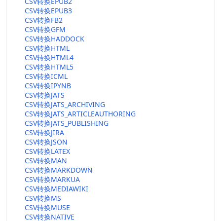
CSV转换EPUB2
CSV转换EPUB3
CSV转换FB2
CSV转换GFM
CSV转换HADDOCK
CSV转换HTML
CSV转换HTML4
CSV转换HTML5
CSV转换ICML
CSV转换IPYNB
CSV转换JATS
CSV转换JATS_ARCHIVING
CSV转换JATS_ARTICLEAUTHORING
CSV转换JATS_PUBLISHING
CSV转换JIRA
CSV转换JSON
CSV转换LATEX
CSV转换MAN
CSV转换MARKDOWN
CSV转换MARKUA
CSV转换MEDIAWIKI
CSV转换MS
CSV转换MUSE
CSV转换NATIVE