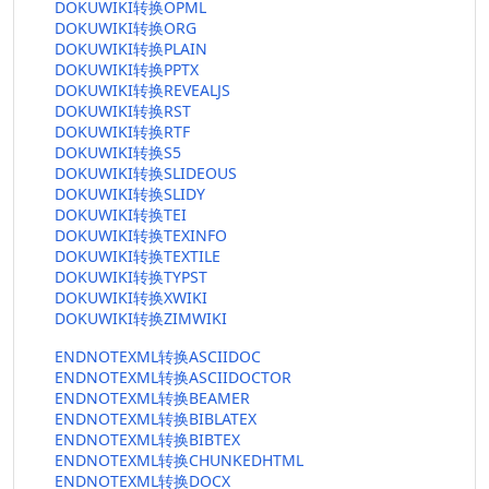
DOKUWIKI转换OPML
DOKUWIKI转换ORG
DOKUWIKI转换PLAIN
DOKUWIKI转换PPTX
DOKUWIKI转换REVEALJS
DOKUWIKI转换RST
DOKUWIKI转换RTF
DOKUWIKI转换S5
DOKUWIKI转换SLIDEOUS
DOKUWIKI转换SLIDY
DOKUWIKI转换TEI
DOKUWIKI转换TEXINFO
DOKUWIKI转换TEXTILE
DOKUWIKI转换TYPST
DOKUWIKI转换XWIKI
DOKUWIKI转换ZIMWIKI
ENDNOTEXML转换ASCIIDOC
ENDNOTEXML转换ASCIIDOCTOR
ENDNOTEXML转换BEAMER
ENDNOTEXML转换BIBLATEX
ENDNOTEXML转换BIBTEX
ENDNOTEXML转换CHUNKEDHTML
ENDNOTEXML转换DOCX