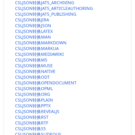
CSLJSON转换JATS_ARCHIVING
CSLJSON转换JATS_ARTICLEAUTHORING
CSLJSON转换JATS_PUBLISHING
CSLJSON转换JIRA
CSLJSON转换JSON
CSLJSON转换LATEX
CSLJSON转换MAN
CSLJSON转换MARKDOWN
CSLJSON转换MARKUA
CSLJSON转换MEDIAWIKI
CSLJSON转换MS
CSLJSON转换MUSE
CSLJSON转换NATIVE
CSLJSON转换ODT
CSLJSON转换OPENDOCUMENT
CSLJSON转换OPML
CSLJSON转换ORG
CSLJSON转换PLAIN
CSLJSON转换PPTX
CSLJSON转换REVEALJS
CSLJSON转换RST
CSLJSON转换RTF
CSLJSON转换S5
CSLJSON转换SLIDEOUS