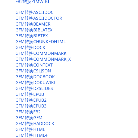
FB2转换ZIMWIKI
GFM转换ASCIIDOC
GFM转换ASCIIDOCTOR
GFM转换BEAMER
GFM转换BIBLATEX
GFM转换BIBTEX
GFM转换CHUNKEDHTML
GFM转换DOCX
GFM转换COMMONMARK
GFM转换COMMONMARK_X
GFM转换CONTEXT
GFM转换CSLJSON
GFM转换DOCBOOK
GFM转换DOKUWIKI
GFM转换DZSLIDES
GFM转换EPUB
GFM转换EPUB2
GFM转换EPUB3
GFM转换FB2
GFM转换GFM
GFM转换HADDOCK
GFM转换HTML
GFM转换HTML4