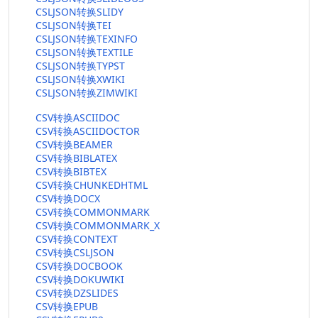
CSLJSON转换SLIDY
CSLJSON转换TEI
CSLJSON转换TEXINFO
CSLJSON转换TEXTILE
CSLJSON转换TYPST
CSLJSON转换XWIKI
CSLJSON转换ZIMWIKI
CSV转换ASCIIDOC
CSV转换ASCIIDOCTOR
CSV转换BEAMER
CSV转换BIBLATEX
CSV转换BIBTEX
CSV转换CHUNKEDHTML
CSV转换DOCX
CSV转换COMMONMARK
CSV转换COMMONMARK_X
CSV转换CONTEXT
CSV转换CSLJSON
CSV转换DOCBOOK
CSV转换DOKUWIKI
CSV转换DZSLIDES
CSV转换EPUB