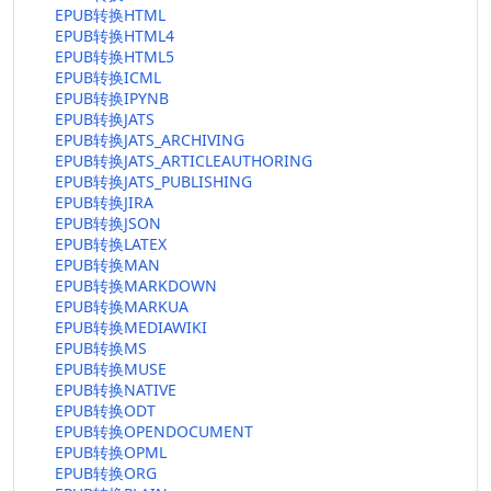
EPUB转换HTML
EPUB转换HTML4
EPUB转换HTML5
EPUB转换ICML
EPUB转换IPYNB
EPUB转换JATS
EPUB转换JATS_ARCHIVING
EPUB转换JATS_ARTICLEAUTHORING
EPUB转换JATS_PUBLISHING
EPUB转换JIRA
EPUB转换JSON
EPUB转换LATEX
EPUB转换MAN
EPUB转换MARKDOWN
EPUB转换MARKUA
EPUB转换MEDIAWIKI
EPUB转换MS
EPUB转换MUSE
EPUB转换NATIVE
EPUB转换ODT
EPUB转换OPENDOCUMENT
EPUB转换OPML
EPUB转换ORG