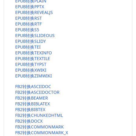
EPUB转换PLAIN
EPUB转换PPTX
EPUB转换REVEALJS
EPUB转换RST
EPUB转换RTF
EPUB转换S5
EPUB转换SLIDEOUS
EPUB转换SLIDY
EPUB转换TEI
EPUB转换TEXINFO
EPUB转换TEXTILE
EPUB转换TYPST
EPUB转换XWIKI
EPUB转换ZIMWIKI
FB2转换ASCIIDOC
FB2转换ASCIIDOCTOR
FB2转换BEAMER
FB2转换BIBLATEX
FB2转换BIBTEX
FB2转换CHUNKEDHTML
FB2转换DOCX
FB2转换COMMONMARK
FB2转换COMMONMARK_X