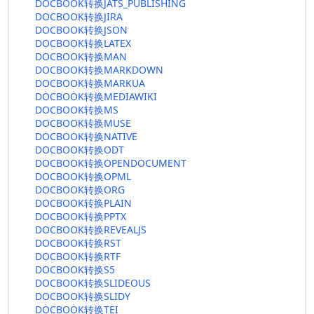
DOCBOOK转换JATS_PUBLISHING
DOCBOOK转换JIRA
DOCBOOK转换JSON
DOCBOOK转换LATEX
DOCBOOK转换MAN
DOCBOOK转换MARKDOWN
DOCBOOK转换MARKUA
DOCBOOK转换MEDIAWIKI
DOCBOOK转换MS
DOCBOOK转换MUSE
DOCBOOK转换NATIVE
DOCBOOK转换ODT
DOCBOOK转换OPENDOCUMENT
DOCBOOK转换OPML
DOCBOOK转换ORG
DOCBOOK转换PLAIN
DOCBOOK转换PPTX
DOCBOOK转换REVEALJS
DOCBOOK转换RST
DOCBOOK转换RTF
DOCBOOK转换S5
DOCBOOK转换SLIDEOUS
DOCBOOK转换SLIDY
DOCBOOK转换TEI