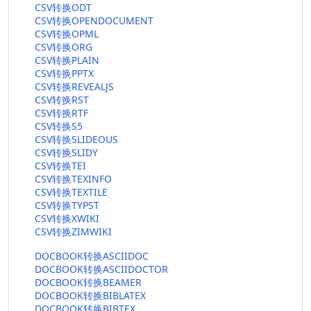
CSV转换ODT
CSV转换OPENDOCUMENT
CSV转换OPML
CSV转换ORG
CSV转换PLAIN
CSV转换PPTX
CSV转换REVEALJS
CSV转换RST
CSV转换RTF
CSV转换S5
CSV转换SLIDEOUS
CSV转换SLIDY
CSV转换TEI
CSV转换TEXINFO
CSV转换TEXTILE
CSV转换TYPST
CSV转换XWIKI
CSV转换ZIMWIKI
DOCBOOK转换ASCIIDOC
DOCBOOK转换ASCIIDOCTOR
DOCBOOK转换BEAMER
DOCBOOK转换BIBLATEX
DOCBOOK转换BIBTEX