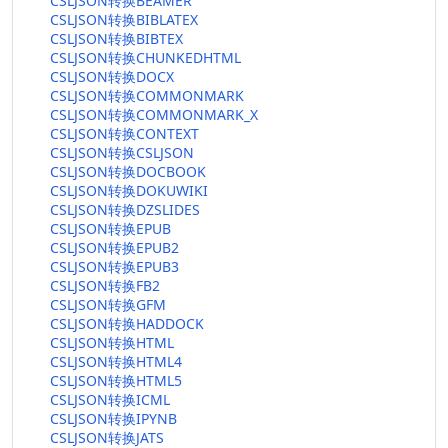
CSLJSON转换BEAMER
CSLJSON转换BIBLATEX
CSLJSON转换BIBTEX
CSLJSON转换CHUNKEDHTML
CSLJSON转换DOCX
CSLJSON转换COMMONMARK
CSLJSON转换COMMONMARK_X
CSLJSON转换CONTEXT
CSLJSON转换CSLJSON
CSLJSON转换DOCBOOK
CSLJSON转换DOKUWIKI
CSLJSON转换DZSLIDES
CSLJSON转换EPUB
CSLJSON转换EPUB2
CSLJSON转换EPUB3
CSLJSON转换FB2
CSLJSON转换GFM
CSLJSON转换HADDOCK
CSLJSON转换HTML
CSLJSON转换HTML4
CSLJSON转换HTML5
CSLJSON转换ICML
CSLJSON转换IPYNB
CSLJSON转换JATS