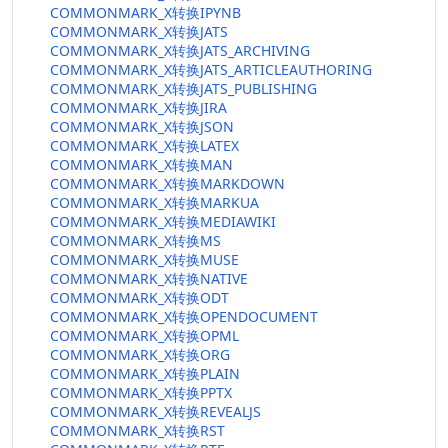
COMMONMARK_X转换IPYNB
COMMONMARK_X转换JATS
COMMONMARK_X转换JATS_ARCHIVING
COMMONMARK_X转换JATS_ARTICLEAUTHORING
COMMONMARK_X转换JATS_PUBLISHING
COMMONMARK_X转换JIRA
COMMONMARK_X转换JSON
COMMONMARK_X转换LATEX
COMMONMARK_X转换MAN
COMMONMARK_X转换MARKDOWN
COMMONMARK_X转换MARKUA
COMMONMARK_X转换MEDIAWIKI
COMMONMARK_X转换MS
COMMONMARK_X转换MUSE
COMMONMARK_X转换NATIVE
COMMONMARK_X转换ODT
COMMONMARK_X转换OPENDOCUMENT
COMMONMARK_X转换OPML
COMMONMARK_X转换ORG
COMMONMARK_X转换PLAIN
COMMONMARK_X转换PPTX
COMMONMARK_X转换REVEALJS
COMMONMARK_X转换RST