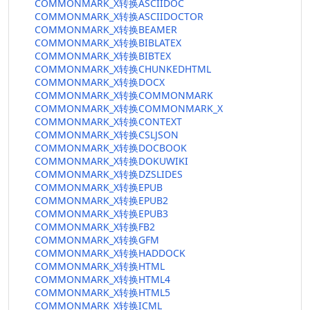
COMMONMARK_X转换ASCIIDOC
COMMONMARK_X转换ASCIIDOCTOR
COMMONMARK_X转换BEAMER
COMMONMARK_X转换BIBLATEX
COMMONMARK_X转换BIBTEX
COMMONMARK_X转换CHUNKEDHTML
COMMONMARK_X转换DOCX
COMMONMARK_X转换COMMONMARK
COMMONMARK_X转换COMMONMARK_X
COMMONMARK_X转换CONTEXT
COMMONMARK_X转换CSLJSON
COMMONMARK_X转换DOCBOOK
COMMONMARK_X转换DOKUWIKI
COMMONMARK_X转换DZSLIDES
COMMONMARK_X转换EPUB
COMMONMARK_X转换EPUB2
COMMONMARK_X转换EPUB3
COMMONMARK_X转换FB2
COMMONMARK_X转换GFM
COMMONMARK_X转换HADDOCK
COMMONMARK_X转换HTML
COMMONMARK_X转换HTML4
COMMONMARK_X转换HTML5
COMMONMARK_X转换ICML