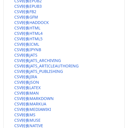
CSV转换EPUB2
CSV转换EPUB3
CSV转换FB2
CSV转换GFM
CSV转换HADDOCK
CSV转换HTML
CSV转换HTML4
CSV转换HTML5
CSV转换ICML
CSV转换IPYNB
CSV转换JATS
CSV转换JATS_ARCHIVING
CSV转换JATS_ARTICLEAUTHORING
CSV转换JATS_PUBLISHING
CSV转换JIRA
CSV转换JSON
CSV转换LATEX
CSV转换MAN
CSV转换MARKDOWN
CSV转换MARKUA
CSV转换MEDIAWIKI
CSV转换MS
CSV转换MUSE
CSV转换NATIVE