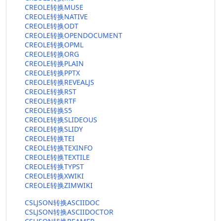
CREOLE转换MUSE
CREOLE转换NATIVE
CREOLE转换ODT
CREOLE转换OPENDOCUMENT
CREOLE转换OPML
CREOLE转换ORG
CREOLE转换PLAIN
CREOLE转换PPTX
CREOLE转换REVEALJS
CREOLE转换RST
CREOLE转换RTF
CREOLE转换S5
CREOLE转换SLIDEOUS
CREOLE转换SLIDY
CREOLE转换TEI
CREOLE转换TEXINFO
CREOLE转换TEXTILE
CREOLE转换TYPST
CREOLE转换XWIKI
CREOLE转换ZIMWIKI
CSLJSON转换ASCIIDOC
CSLJSON转换ASCIIDOCTOR