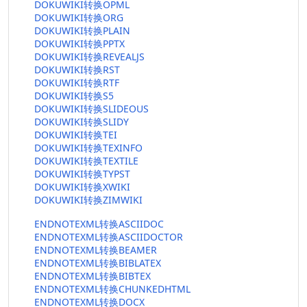
DOKUWIKI转换OPML
DOKUWIKI转换ORG
DOKUWIKI转换PLAIN
DOKUWIKI转换PPTX
DOKUWIKI转换REVEALJS
DOKUWIKI转换RST
DOKUWIKI转换RTF
DOKUWIKI转换S5
DOKUWIKI转换SLIDEOUS
DOKUWIKI转换SLIDY
DOKUWIKI转换TEI
DOKUWIKI转换TEXINFO
DOKUWIKI转换TEXTILE
DOKUWIKI转换TYPST
DOKUWIKI转换XWIKI
DOKUWIKI转换ZIMWIKI
ENDNOTEXML转换ASCIIDOC
ENDNOTEXML转换ASCIIDOCTOR
ENDNOTEXML转换BEAMER
ENDNOTEXML转换BIBLATEX
ENDNOTEXML转换BIBTEX
ENDNOTEXML转换CHUNKEDHTML
ENDNOTEXML转换DOCX