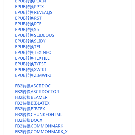
EPUB转换PLAIN
EPUB转换PPTX
EPUB转换REVEALJS
EPUB转换RST
EPUB转换RTF
EPUB转换S5
EPUB转换SLIDEOUS
EPUB转换SLIDY
EPUB转换TEI
EPUB转换TEXINFO
EPUB转换TEXTILE
EPUB转换TYPST
EPUB转换XWIKI
EPUB转换ZIMWIKI
FB2转换ASCIIDOC
FB2转换ASCIIDOCTOR
FB2转换BEAMER
FB2转换BIBLATEX
FB2转换BIBTEX
FB2转换CHUNKEDHTML
FB2转换DOCX
FB2转换COMMONMARK
FB2转换COMMONMARK_X