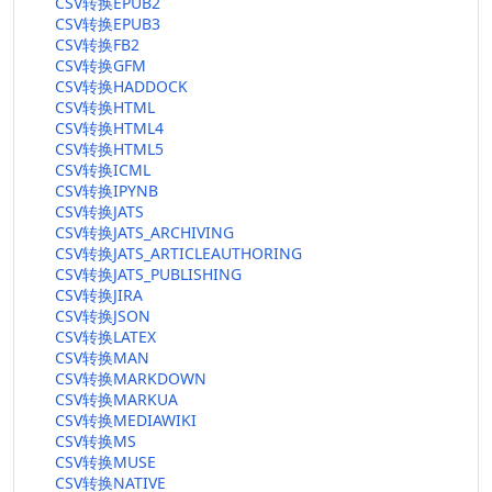
CSV转换EPUB2
CSV转换EPUB3
CSV转换FB2
CSV转换GFM
CSV转换HADDOCK
CSV转换HTML
CSV转换HTML4
CSV转换HTML5
CSV转换ICML
CSV转换IPYNB
CSV转换JATS
CSV转换JATS_ARCHIVING
CSV转换JATS_ARTICLEAUTHORING
CSV转换JATS_PUBLISHING
CSV转换JIRA
CSV转换JSON
CSV转换LATEX
CSV转换MAN
CSV转换MARKDOWN
CSV转换MARKUA
CSV转换MEDIAWIKI
CSV转换MS
CSV转换MUSE
CSV转换NATIVE