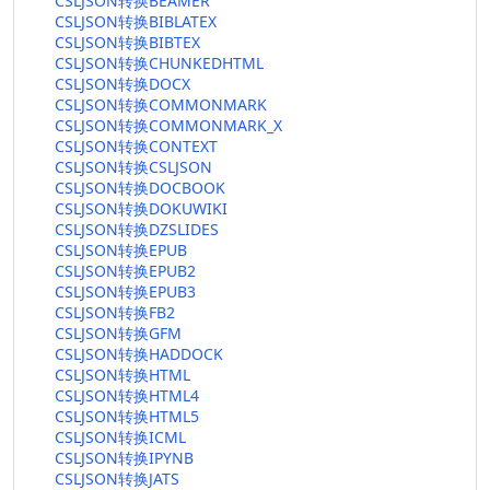
CSLJSON转换BEAMER
CSLJSON转换BIBLATEX
CSLJSON转换BIBTEX
CSLJSON转换CHUNKEDHTML
CSLJSON转换DOCX
CSLJSON转换COMMONMARK
CSLJSON转换COMMONMARK_X
CSLJSON转换CONTEXT
CSLJSON转换CSLJSON
CSLJSON转换DOCBOOK
CSLJSON转换DOKUWIKI
CSLJSON转换DZSLIDES
CSLJSON转换EPUB
CSLJSON转换EPUB2
CSLJSON转换EPUB3
CSLJSON转换FB2
CSLJSON转换GFM
CSLJSON转换HADDOCK
CSLJSON转换HTML
CSLJSON转换HTML4
CSLJSON转换HTML5
CSLJSON转换ICML
CSLJSON转换IPYNB
CSLJSON转换JATS