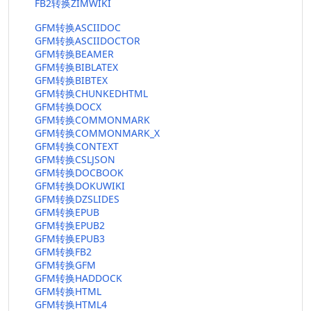
FB2转换ZIMWIKI
GFM转换ASCIIDOC
GFM转换ASCIIDOCTOR
GFM转换BEAMER
GFM转换BIBLATEX
GFM转换BIBTEX
GFM转换CHUNKEDHTML
GFM转换DOCX
GFM转换COMMONMARK
GFM转换COMMONMARK_X
GFM转换CONTEXT
GFM转换CSLJSON
GFM转换DOCBOOK
GFM转换DOKUWIKI
GFM转换DZSLIDES
GFM转换EPUB
GFM转换EPUB2
GFM转换EPUB3
GFM转换FB2
GFM转换GFM
GFM转换HADDOCK
GFM转换HTML
GFM转换HTML4