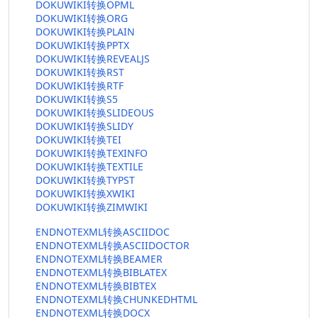
DOKUWIKI转换OPML
DOKUWIKI转换ORG
DOKUWIKI转换PLAIN
DOKUWIKI转换PPTX
DOKUWIKI转换REVEALJS
DOKUWIKI转换RST
DOKUWIKI转换RTF
DOKUWIKI转换S5
DOKUWIKI转换SLIDEOUS
DOKUWIKI转换SLIDY
DOKUWIKI转换TEI
DOKUWIKI转换TEXINFO
DOKUWIKI转换TEXTILE
DOKUWIKI转换TYPST
DOKUWIKI转换XWIKI
DOKUWIKI转换ZIMWIKI
ENDNOTEXML转换ASCIIDOC
ENDNOTEXML转换ASCIIDOCTOR
ENDNOTEXML转换BEAMER
ENDNOTEXML转换BIBLATEX
ENDNOTEXML转换BIBTEX
ENDNOTEXML转换CHUNKEDHTML
ENDNOTEXML转换DOCX