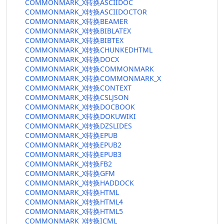
COMMONMARK_X转换ASCIIDOC
COMMONMARK_X转换ASCIIDOCTOR
COMMONMARK_X转换BEAMER
COMMONMARK_X转换BIBLATEX
COMMONMARK_X转换BIBTEX
COMMONMARK_X转换CHUNKEDHTML
COMMONMARK_X转换DOCX
COMMONMARK_X转换COMMONMARK
COMMONMARK_X转换COMMONMARK_X
COMMONMARK_X转换CONTEXT
COMMONMARK_X转换CSLJSON
COMMONMARK_X转换DOCBOOK
COMMONMARK_X转换DOKUWIKI
COMMONMARK_X转换DZSLIDES
COMMONMARK_X转换EPUB
COMMONMARK_X转换EPUB2
COMMONMARK_X转换EPUB3
COMMONMARK_X转换FB2
COMMONMARK_X转换GFM
COMMONMARK_X转换HADDOCK
COMMONMARK_X转换HTML
COMMONMARK_X转换HTML4
COMMONMARK_X转换HTML5
COMMONMARK_X转换ICML