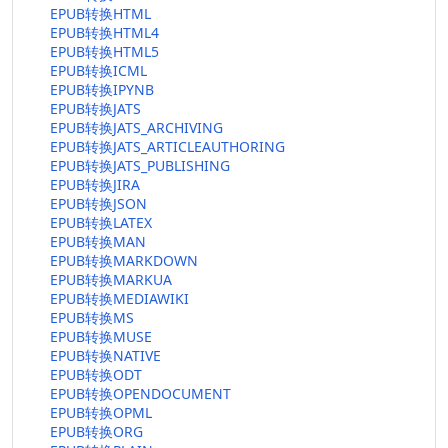
EPUB转换HTML
EPUB转换HTML4
EPUB转换HTML5
EPUB转换ICML
EPUB转换IPYNB
EPUB转换JATS
EPUB转换JATS_ARCHIVING
EPUB转换JATS_ARTICLEAUTHORING
EPUB转换JATS_PUBLISHING
EPUB转换JIRA
EPUB转换JSON
EPUB转换LATEX
EPUB转换MAN
EPUB转换MARKDOWN
EPUB转换MARKUA
EPUB转换MEDIAWIKI
EPUB转换MS
EPUB转换MUSE
EPUB转换NATIVE
EPUB转换ODT
EPUB转换OPENDOCUMENT
EPUB转换OPML
EPUB转换ORG