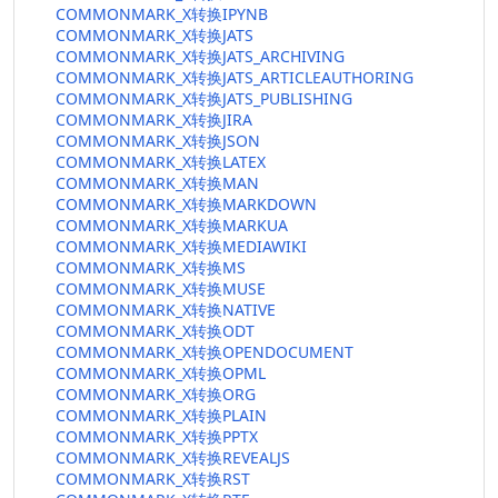
COMMONMARK_X转换IPYNB
COMMONMARK_X转换JATS
COMMONMARK_X转换JATS_ARCHIVING
COMMONMARK_X转换JATS_ARTICLEAUTHORING
COMMONMARK_X转换JATS_PUBLISHING
COMMONMARK_X转换JIRA
COMMONMARK_X转换JSON
COMMONMARK_X转换LATEX
COMMONMARK_X转换MAN
COMMONMARK_X转换MARKDOWN
COMMONMARK_X转换MARKUA
COMMONMARK_X转换MEDIAWIKI
COMMONMARK_X转换MS
COMMONMARK_X转换MUSE
COMMONMARK_X转换NATIVE
COMMONMARK_X转换ODT
COMMONMARK_X转换OPENDOCUMENT
COMMONMARK_X转换OPML
COMMONMARK_X转换ORG
COMMONMARK_X转换PLAIN
COMMONMARK_X转换PPTX
COMMONMARK_X转换REVEALJS
COMMONMARK_X转换RST