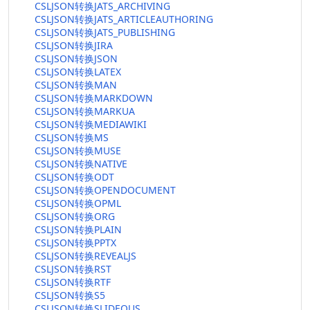
CSLJSON转换JATS_ARCHIVING
CSLJSON转换JATS_ARTICLEAUTHORING
CSLJSON转换JATS_PUBLISHING
CSLJSON转换JIRA
CSLJSON转换JSON
CSLJSON转换LATEX
CSLJSON转换MAN
CSLJSON转换MARKDOWN
CSLJSON转换MARKUA
CSLJSON转换MEDIAWIKI
CSLJSON转换MS
CSLJSON转换MUSE
CSLJSON转换NATIVE
CSLJSON转换ODT
CSLJSON转换OPENDOCUMENT
CSLJSON转换OPML
CSLJSON转换ORG
CSLJSON转换PLAIN
CSLJSON转换PPTX
CSLJSON转换REVEALJS
CSLJSON转换RST
CSLJSON转换RTF
CSLJSON转换S5
CSLJSON转换SLIDEOUS