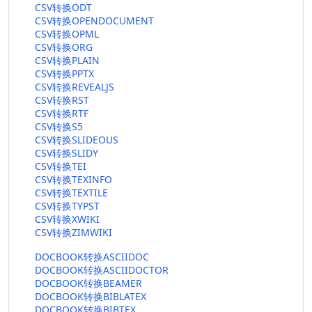
CSV转换ODT
CSV转换OPENDOCUMENT
CSV转换OPML
CSV转换ORG
CSV转换PLAIN
CSV转换PPTX
CSV转换REVEALJS
CSV转换RST
CSV转换RTF
CSV转换S5
CSV转换SLIDEOUS
CSV转换SLIDY
CSV转换TEI
CSV转换TEXINFO
CSV转换TEXTILE
CSV转换TYPST
CSV转换XWIKI
CSV转换ZIMWIKI
DOCBOOK转换ASCIIDOC
DOCBOOK转换ASCIIDOCTOR
DOCBOOK转换BEAMER
DOCBOOK转换BIBLATEX
DOCBOOK转换BIBTEX