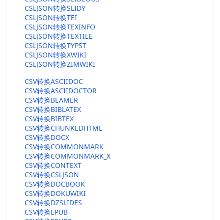
CSLJSON转换SLIDY
CSLJSON转换TEI
CSLJSON转换TEXINFO
CSLJSON转换TEXTILE
CSLJSON转换TYPST
CSLJSON转换XWIKI
CSLJSON转换ZIMWIKI
CSV转换ASCIIDOC
CSV转换ASCIIDOCTOR
CSV转换BEAMER
CSV转换BIBLATEX
CSV转换BIBTEX
CSV转换CHUNKEDHTML
CSV转换DOCX
CSV转换COMMONMARK
CSV转换COMMONMARK_X
CSV转换CONTEXT
CSV转换CSLJSON
CSV转换DOCBOOK
CSV转换DOKUWIKI
CSV转换DZSLIDES
CSV转换EPUB