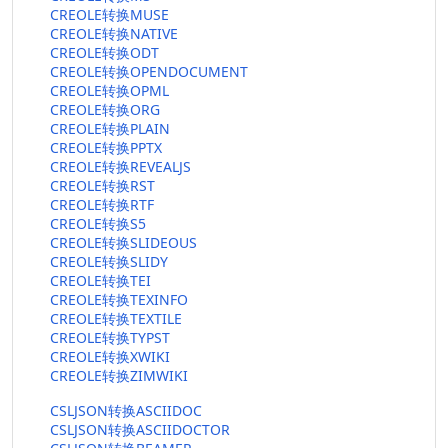
CREOLE转换MUSE
CREOLE转换NATIVE
CREOLE转换ODT
CREOLE转换OPENDOCUMENT
CREOLE转换OPML
CREOLE转换ORG
CREOLE转换PLAIN
CREOLE转换PPTX
CREOLE转换REVEALJS
CREOLE转换RST
CREOLE转换RTF
CREOLE转换S5
CREOLE转换SLIDEOUS
CREOLE转换SLIDY
CREOLE转换TEI
CREOLE转换TEXINFO
CREOLE转换TEXTILE
CREOLE转换TYPST
CREOLE转换XWIKI
CREOLE转换ZIMWIKI
CSLJSON转换ASCIIDOC
CSLJSON转换ASCIIDOCTOR