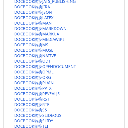
DOCBOOK转换JATS_PUBLISHING
DOCBOOK转换JIRA
DOCBOOK转换JSON
DOCBOOK转换LATEX
DOCBOOK转换MAN
DOCBOOK转换MARKDOWN
DOCBOOK转换MARKUA
DOCBOOK转换MEDIAWIKI
DOCBOOK转换MS
DOCBOOK转换MUSE
DOCBOOK转换NATIVE
DOCBOOK转换ODT
DOCBOOK转换OPENDOCUMENT
DOCBOOK转换OPML
DOCBOOK转换ORG
DOCBOOK转换PLAIN
DOCBOOK转换PPTX
DOCBOOK转换REVEALJS
DOCBOOK转换RST
DOCBOOK转换RTF
DOCBOOK转换S5
DOCBOOK转换SLIDEOUS
DOCBOOK转换SLIDY
DOCBOOK转换TEI