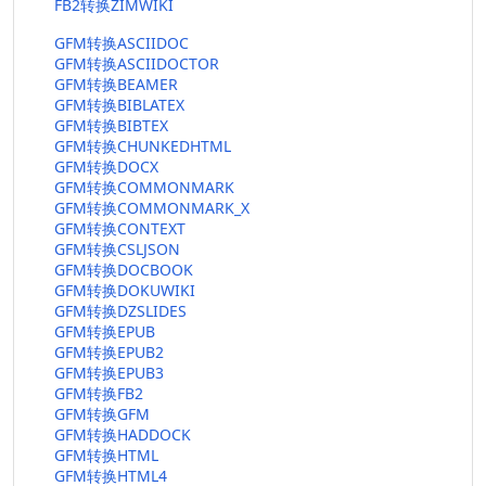
FB2转换ZIMWIKI
GFM转换ASCIIDOC
GFM转换ASCIIDOCTOR
GFM转换BEAMER
GFM转换BIBLATEX
GFM转换BIBTEX
GFM转换CHUNKEDHTML
GFM转换DOCX
GFM转换COMMONMARK
GFM转换COMMONMARK_X
GFM转换CONTEXT
GFM转换CSLJSON
GFM转换DOCBOOK
GFM转换DOKUWIKI
GFM转换DZSLIDES
GFM转换EPUB
GFM转换EPUB2
GFM转换EPUB3
GFM转换FB2
GFM转换GFM
GFM转换HADDOCK
GFM转换HTML
GFM转换HTML4