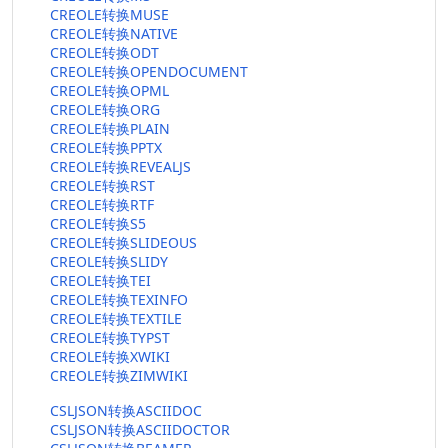
CREOLE转换MUSE
CREOLE转换NATIVE
CREOLE转换ODT
CREOLE转换OPENDOCUMENT
CREOLE转换OPML
CREOLE转换ORG
CREOLE转换PLAIN
CREOLE转换PPTX
CREOLE转换REVEALJS
CREOLE转换RST
CREOLE转换RTF
CREOLE转换S5
CREOLE转换SLIDEOUS
CREOLE转换SLIDY
CREOLE转换TEI
CREOLE转换TEXINFO
CREOLE转换TEXTILE
CREOLE转换TYPST
CREOLE转换XWIKI
CREOLE转换ZIMWIKI
CSLJSON转换ASCIIDOC
CSLJSON转换ASCIIDOCTOR