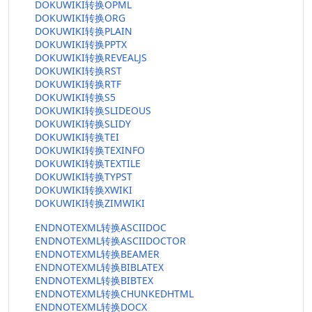
DOKUWIKI转换OPML
DOKUWIKI转换ORG
DOKUWIKI转换PLAIN
DOKUWIKI转换PPTX
DOKUWIKI转换REVEALJS
DOKUWIKI转换RST
DOKUWIKI转换RTF
DOKUWIKI转换S5
DOKUWIKI转换SLIDEOUS
DOKUWIKI转换SLIDY
DOKUWIKI转换TEI
DOKUWIKI转换TEXINFO
DOKUWIKI转换TEXTILE
DOKUWIKI转换TYPST
DOKUWIKI转换XWIKI
DOKUWIKI转换ZIMWIKI
ENDNOTEXML转换ASCIIDOC
ENDNOTEXML转换ASCIIDOCTOR
ENDNOTEXML转换BEAMER
ENDNOTEXML转换BIBLATEX
ENDNOTEXML转换BIBTEX
ENDNOTEXML转换CHUNKEDHTML
ENDNOTEXML转换DOCX