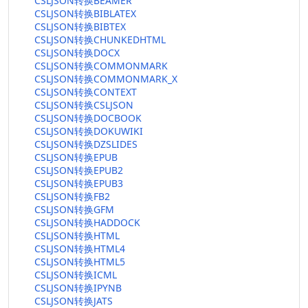
CSLJSON转换BEAMER
CSLJSON转换BIBLATEX
CSLJSON转换BIBTEX
CSLJSON转换CHUNKEDHTML
CSLJSON转换DOCX
CSLJSON转换COMMONMARK
CSLJSON转换COMMONMARK_X
CSLJSON转换CONTEXT
CSLJSON转换CSLJSON
CSLJSON转换DOCBOOK
CSLJSON转换DOKUWIKI
CSLJSON转换DZSLIDES
CSLJSON转换EPUB
CSLJSON转换EPUB2
CSLJSON转换EPUB3
CSLJSON转换FB2
CSLJSON转换GFM
CSLJSON转换HADDOCK
CSLJSON转换HTML
CSLJSON转换HTML4
CSLJSON转换HTML5
CSLJSON转换ICML
CSLJSON转换IPYNB
CSLJSON转换JATS