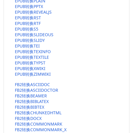
EPUB转换PLAIN
EPUB转换PPTX
EPUB转换REVEALJS
EPUB转换RST
EPUB转换RTF
EPUB转换S5
EPUB转换SLIDEOUS
EPUB转换SLIDY
EPUB转换TEI
EPUB转换TEXINFO
EPUB转换TEXTILE
EPUB转换TYPST
EPUB转换XWIKI
EPUB转换ZIMWIKI
FB2转换ASCIIDOC
FB2转换ASCIIDOCTOR
FB2转换BEAMER
FB2转换BIBLATEX
FB2转换BIBTEX
FB2转换CHUNKEDHTML
FB2转换DOCX
FB2转换COMMONMARK
FB2转换COMMONMARK_X