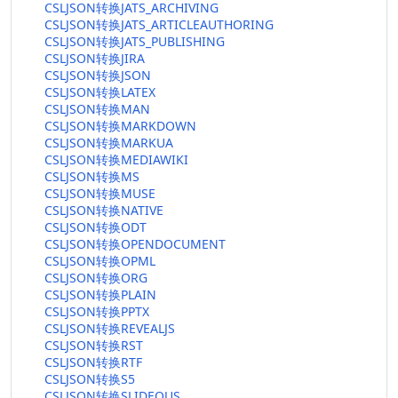
CSLJSON转换JATS_ARCHIVING
CSLJSON转换JATS_ARTICLEAUTHORING
CSLJSON转换JATS_PUBLISHING
CSLJSON转换JIRA
CSLJSON转换JSON
CSLJSON转换LATEX
CSLJSON转换MAN
CSLJSON转换MARKDOWN
CSLJSON转换MARKUA
CSLJSON转换MEDIAWIKI
CSLJSON转换MS
CSLJSON转换MUSE
CSLJSON转换NATIVE
CSLJSON转换ODT
CSLJSON转换OPENDOCUMENT
CSLJSON转换OPML
CSLJSON转换ORG
CSLJSON转换PLAIN
CSLJSON转换PPTX
CSLJSON转换REVEALJS
CSLJSON转换RST
CSLJSON转换RTF
CSLJSON转换S5
CSLJSON转换SLIDEOUS