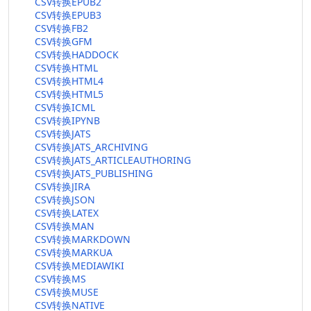
CSV转换EPUB2
CSV转换EPUB3
CSV转换FB2
CSV转换GFM
CSV转换HADDOCK
CSV转换HTML
CSV转换HTML4
CSV转换HTML5
CSV转换ICML
CSV转换IPYNB
CSV转换JATS
CSV转换JATS_ARCHIVING
CSV转换JATS_ARTICLEAUTHORING
CSV转换JATS_PUBLISHING
CSV转换JIRA
CSV转换JSON
CSV转换LATEX
CSV转换MAN
CSV转换MARKDOWN
CSV转换MARKUA
CSV转换MEDIAWIKI
CSV转换MS
CSV转换MUSE
CSV转换NATIVE