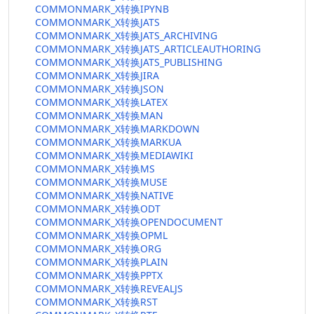
COMMONMARK_X转换IPYNB
COMMONMARK_X转换JATS
COMMONMARK_X转换JATS_ARCHIVING
COMMONMARK_X转换JATS_ARTICLEAUTHORING
COMMONMARK_X转换JATS_PUBLISHING
COMMONMARK_X转换JIRA
COMMONMARK_X转换JSON
COMMONMARK_X转换LATEX
COMMONMARK_X转换MAN
COMMONMARK_X转换MARKDOWN
COMMONMARK_X转换MARKUA
COMMONMARK_X转换MEDIAWIKI
COMMONMARK_X转换MS
COMMONMARK_X转换MUSE
COMMONMARK_X转换NATIVE
COMMONMARK_X转换ODT
COMMONMARK_X转换OPENDOCUMENT
COMMONMARK_X转换OPML
COMMONMARK_X转换ORG
COMMONMARK_X转换PLAIN
COMMONMARK_X转换PPTX
COMMONMARK_X转换REVEALJS
COMMONMARK_X转换RST