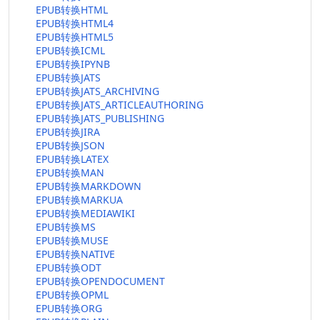
EPUB转换HTML
EPUB转换HTML4
EPUB转换HTML5
EPUB转换ICML
EPUB转换IPYNB
EPUB转换JATS
EPUB转换JATS_ARCHIVING
EPUB转换JATS_ARTICLEAUTHORING
EPUB转换JATS_PUBLISHING
EPUB转换JIRA
EPUB转换JSON
EPUB转换LATEX
EPUB转换MAN
EPUB转换MARKDOWN
EPUB转换MARKUA
EPUB转换MEDIAWIKI
EPUB转换MS
EPUB转换MUSE
EPUB转换NATIVE
EPUB转换ODT
EPUB转换OPENDOCUMENT
EPUB转换OPML
EPUB转换ORG