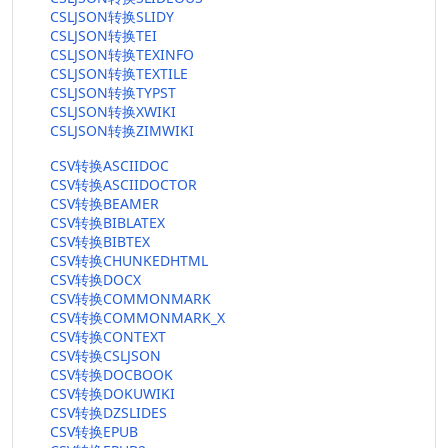
CSLJSON转换SLIDY
CSLJSON转换TEI
CSLJSON转换TEXINFO
CSLJSON转换TEXTILE
CSLJSON转换TYPST
CSLJSON转换XWIKI
CSLJSON转换ZIMWIKI
CSV转换ASCIIDOC
CSV转换ASCIIDOCTOR
CSV转换BEAMER
CSV转换BIBLATEX
CSV转换BIBTEX
CSV转换CHUNKEDHTML
CSV转换DOCX
CSV转换COMMONMARK
CSV转换COMMONMARK_X
CSV转换CONTEXT
CSV转换CSLJSON
CSV转换DOCBOOK
CSV转换DOKUWIKI
CSV转换DZSLIDES
CSV转换EPUB