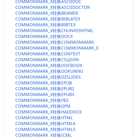
COMMONMARK_X转换ASCIIDOC
COMMONMARK_X转换ASCIIDOCTOR
COMMONMARK_X转换BEAMER
COMMONMARK_X转换BIBLATEX
COMMONMARK_X转换BIBTEX
COMMONMARK_X转换CHUNKEDHTML
COMMONMARK_X转换DOCX
COMMONMARK_X转换COMMONMARK
COMMONMARK_X转换COMMONMARK_X
COMMONMARK_X转换CONTEXT
COMMONMARK_X转换CSLJSON
COMMONMARK_X转换DOCBOOK
COMMONMARK_X转换DOKUWIKI
COMMONMARK_X转换DZSLIDES
COMMONMARK_X转换EPUB
COMMONMARK_X转换EPUB2
COMMONMARK_X转换EPUB3
COMMONMARK_X转换FB2
COMMONMARK_X转换GFM
COMMONMARK_X转换HADDOCK
COMMONMARK_X转换HTML
COMMONMARK_X转换HTML4
COMMONMARK_X转换HTML5
COMMONMARK_X转换ICML