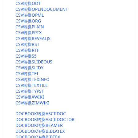
CSV转换ODT
CSV转换OPENDOCUMENT
CSV转换OPML
CSV转换ORG
CSV转换PLAIN
CSV转换PPTX
CSV转换REVEALJS
CSV转换RST
CSV转换RTF
CSV转换S5
CSV转换SLIDEOUS
CSV转换SLIDY
CSV转换TEI
CSV转换TEXINFO
CSV转换TEXTILE
CSV转换TYPST
CSV转换XWIKI
CSV转换ZIMWIKI
DOCBOOK转换ASCIIDOC
DOCBOOK转换ASCIIDOCTOR
DOCBOOK转换BEAMER
DOCBOOK转换BIBLATEX
DOCBOOK转换BIBTEX