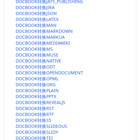
DOCBOOK转换JATS_PUBLISHING
DOCBOOK转换JIRA
DOCBOOK转换JSON
DOCBOOK转换LATEX
DOCBOOK转换MAN
DOCBOOK转换MARKDOWN
DOCBOOK转换MARKUA
DOCBOOK转换MEDIAWIKI
DOCBOOK转换MS
DOCBOOK转换MUSE
DOCBOOK转换NATIVE
DOCBOOK转换ODT
DOCBOOK转换OPENDOCUMENT
DOCBOOK转换OPML
DOCBOOK转换ORG
DOCBOOK转换PLAIN
DOCBOOK转换PPTX
DOCBOOK转换REVEALJS
DOCBOOK转换RST
DOCBOOK转换RTF
DOCBOOK转换S5
DOCBOOK转换SLIDEOUS
DOCBOOK转换SLIDY
DOCBOOK转换TEI