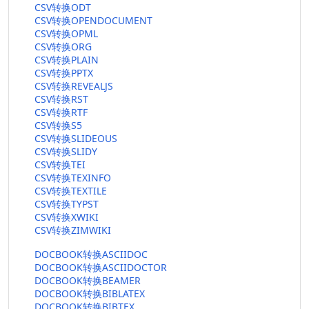
CSV转换ODT
CSV转换OPENDOCUMENT
CSV转换OPML
CSV转换ORG
CSV转换PLAIN
CSV转换PPTX
CSV转换REVEALJS
CSV转换RST
CSV转换RTF
CSV转换S5
CSV转换SLIDEOUS
CSV转换SLIDY
CSV转换TEI
CSV转换TEXINFO
CSV转换TEXTILE
CSV转换TYPST
CSV转换XWIKI
CSV转换ZIMWIKI
DOCBOOK转换ASCIIDOC
DOCBOOK转换ASCIIDOCTOR
DOCBOOK转换BEAMER
DOCBOOK转换BIBLATEX
DOCBOOK转换BIBTEX