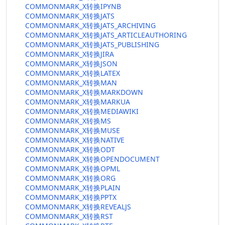
COMMONMARK_X转换IPYNB
COMMONMARK_X转换JATS
COMMONMARK_X转换JATS_ARCHIVING
COMMONMARK_X转换JATS_ARTICLEAUTHORING
COMMONMARK_X转换JATS_PUBLISHING
COMMONMARK_X转换JIRA
COMMONMARK_X转换JSON
COMMONMARK_X转换LATEX
COMMONMARK_X转换MAN
COMMONMARK_X转换MARKDOWN
COMMONMARK_X转换MARKUA
COMMONMARK_X转换MEDIAWIKI
COMMONMARK_X转换MS
COMMONMARK_X转换MUSE
COMMONMARK_X转换NATIVE
COMMONMARK_X转换ODT
COMMONMARK_X转换OPENDOCUMENT
COMMONMARK_X转换OPML
COMMONMARK_X转换ORG
COMMONMARK_X转换PLAIN
COMMONMARK_X转换PPTX
COMMONMARK_X转换REVEALJS
COMMONMARK_X转换RST