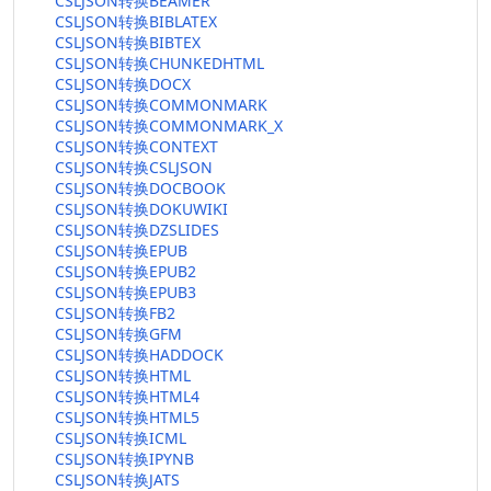
CSLJSON转换BEAMER
CSLJSON转换BIBLATEX
CSLJSON转换BIBTEX
CSLJSON转换CHUNKEDHTML
CSLJSON转换DOCX
CSLJSON转换COMMONMARK
CSLJSON转换COMMONMARK_X
CSLJSON转换CONTEXT
CSLJSON转换CSLJSON
CSLJSON转换DOCBOOK
CSLJSON转换DOKUWIKI
CSLJSON转换DZSLIDES
CSLJSON转换EPUB
CSLJSON转换EPUB2
CSLJSON转换EPUB3
CSLJSON转换FB2
CSLJSON转换GFM
CSLJSON转换HADDOCK
CSLJSON转换HTML
CSLJSON转换HTML4
CSLJSON转换HTML5
CSLJSON转换ICML
CSLJSON转换IPYNB
CSLJSON转换JATS