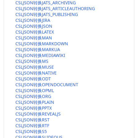
CSLJSON转换JATS_ARCHIVING
CSLJSON转换JATS_ARTICLEAUTHORING
CSLJSON转换JATS_PUBLISHING
CSLJSON转换JIRA
CSLJSON转换JSON
CSLJSON转换LATEX
CSLJSON转换MAN
CSLJSON转换MARKDOWN
CSLJSON转换MARKUA
CSLJSON转换MEDIAWIKI
CSLJSON转换MS
CSLJSON转换MUSE
CSLJSON转换NATIVE
CSLJSON转换ODT
CSLJSON转换OPENDOCUMENT
CSLJSON转换OPML
CSLJSON转换ORG
CSLJSON转换PLAIN
CSLJSON转换PPTX
CSLJSON转换REVEALJS
CSLJSON转换RST
CSLJSON转换RTF
CSLJSON转换S5
CSLJSON转换SLIDEOUS