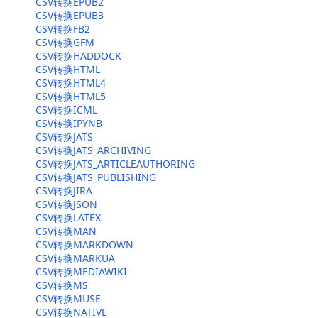
CSV转换EPUB2
CSV转换EPUB3
CSV转换FB2
CSV转换GFM
CSV转换HADDOCK
CSV转换HTML
CSV转换HTML4
CSV转换HTML5
CSV转换ICML
CSV转换IPYNB
CSV转换JATS
CSV转换JATS_ARCHIVING
CSV转换JATS_ARTICLEAUTHORING
CSV转换JATS_PUBLISHING
CSV转换JIRA
CSV转换JSON
CSV转换LATEX
CSV转换MAN
CSV转换MARKDOWN
CSV转换MARKUA
CSV转换MEDIAWIKI
CSV转换MS
CSV转换MUSE
CSV转换NATIVE