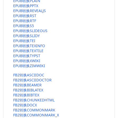
EPUB转换PLAIN
EPUB转换PPTX
EPUB转换REVEALJS
EPUB转换RST
EPUB转换RTF
EPUB转换S5
EPUB转换SLIDEOUS
EPUB转换SLIDY
EPUB转换TEI
EPUB转换TEXINFO
EPUB转换TEXTILE
EPUB转换TYPST
EPUB转换XWIKI
EPUB转换ZIMWIKI
FB2转换ASCIIDOC
FB2转换ASCIIDOCTOR
FB2转换BEAMER
FB2转换BIBLATEX
FB2转换BIBTEX
FB2转换CHUNKEDHTML
FB2转换DOCX
FB2转换COMMONMARK
FB2转换COMMONMARK_X