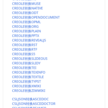
CREOLE转换MUSE
CREOLE转换NATIVE
CREOLE转换ODT
CREOLE转换OPENDOCUMENT
CREOLE转换OPML
CREOLE转换ORG
CREOLE转换PLAIN
CREOLE转换PPTX
CREOLE转换REVEALJS
CREOLE转换RST
CREOLE转换RTF
CREOLE转换S5
CREOLE转换SLIDEOUS
CREOLE转换SLIDY
CREOLE转换TEI
CREOLE转换TEXINFO
CREOLE转换TEXTILE
CREOLE转换TYPST
CREOLE转换XWIKI
CREOLE转换ZIMWIKI
CSLJSON转换ASCIIDOC
CSLJSON转换ASCIIDOCTOR