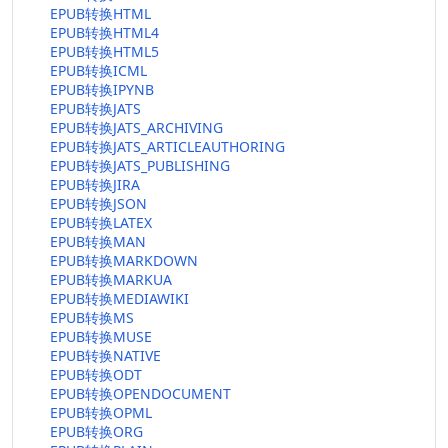
EPUB转换HTML
EPUB转换HTML4
EPUB转换HTML5
EPUB转换ICML
EPUB转换IPYNB
EPUB转换JATS
EPUB转换JATS_ARCHIVING
EPUB转换JATS_ARTICLEAUTHORING
EPUB转换JATS_PUBLISHING
EPUB转换JIRA
EPUB转换JSON
EPUB转换LATEX
EPUB转换MAN
EPUB转换MARKDOWN
EPUB转换MARKUA
EPUB转换MEDIAWIKI
EPUB转换MS
EPUB转换MUSE
EPUB转换NATIVE
EPUB转换ODT
EPUB转换OPENDOCUMENT
EPUB转换OPML
EPUB转换ORG