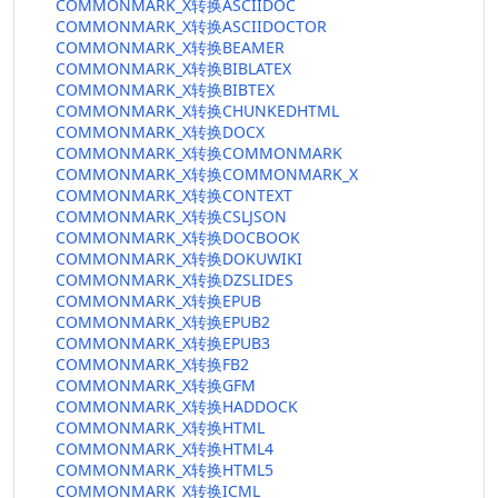
COMMONMARK_X转换ASCIIDOC
COMMONMARK_X转换ASCIIDOCTOR
COMMONMARK_X转换BEAMER
COMMONMARK_X转换BIBLATEX
COMMONMARK_X转换BIBTEX
COMMONMARK_X转换CHUNKEDHTML
COMMONMARK_X转换DOCX
COMMONMARK_X转换COMMONMARK
COMMONMARK_X转换COMMONMARK_X
COMMONMARK_X转换CONTEXT
COMMONMARK_X转换CSLJSON
COMMONMARK_X转换DOCBOOK
COMMONMARK_X转换DOKUWIKI
COMMONMARK_X转换DZSLIDES
COMMONMARK_X转换EPUB
COMMONMARK_X转换EPUB2
COMMONMARK_X转换EPUB3
COMMONMARK_X转换FB2
COMMONMARK_X转换GFM
COMMONMARK_X转换HADDOCK
COMMONMARK_X转换HTML
COMMONMARK_X转换HTML4
COMMONMARK_X转换HTML5
COMMONMARK_X转换ICML