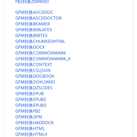
FB2转换ZIMWIKI
GFM转换ASCIIDOC
GFM转换ASCIIDOCTOR
GFM转换BEAMER
GFM转换BIBLATEX
GFM转换BIBTEX
GFM转换CHUNKEDHTML
GFM转换DOCX
GFM转换COMMONMARK
GFM转换COMMONMARK_X
GFM转换CONTEXT
GFM转换CSLJSON
GFM转换DOCBOOK
GFM转换DOKUWIKI
GFM转换DZSLIDES
GFM转换EPUB
GFM转换EPUB2
GFM转换EPUB3
GFM转换FB2
GFM转换GFM
GFM转换HADDOCK
GFM转换HTML
GFM转换HTML4