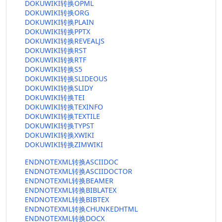
DOKUWIKI转换OPML
DOKUWIKI转换ORG
DOKUWIKI转换PLAIN
DOKUWIKI转换PPTX
DOKUWIKI转换REVEALJS
DOKUWIKI转换RST
DOKUWIKI转换RTF
DOKUWIKI转换S5
DOKUWIKI转换SLIDEOUS
DOKUWIKI转换SLIDY
DOKUWIKI转换TEI
DOKUWIKI转换TEXINFO
DOKUWIKI转换TEXTILE
DOKUWIKI转换TYPST
DOKUWIKI转换XWIKI
DOKUWIKI转换ZIMWIKI
ENDNOTEXML转换ASCIIDOC
ENDNOTEXML转换ASCIIDOCTOR
ENDNOTEXML转换BEAMER
ENDNOTEXML转换BIBLATEX
ENDNOTEXML转换BIBTEX
ENDNOTEXML转换CHUNKEDHTML
ENDNOTEXML转换DOCX