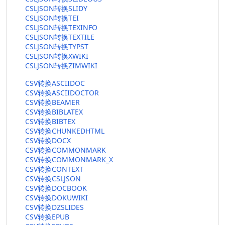
CSLJSON转换SLIDY
CSLJSON转换TEI
CSLJSON转换TEXINFO
CSLJSON转换TEXTILE
CSLJSON转换TYPST
CSLJSON转换XWIKI
CSLJSON转换ZIMWIKI
CSV转换ASCIIDOC
CSV转换ASCIIDOCTOR
CSV转换BEAMER
CSV转换BIBLATEX
CSV转换BIBTEX
CSV转换CHUNKEDHTML
CSV转换DOCX
CSV转换COMMONMARK
CSV转换COMMONMARK_X
CSV转换CONTEXT
CSV转换CSLJSON
CSV转换DOCBOOK
CSV转换DOKUWIKI
CSV转换DZSLIDES
CSV转换EPUB