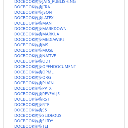
DOCBOOK转换JATS_PUBLISHING
DOCBOOK转换JIRA
DOCBOOK转换JSON
DOCBOOK转换LATEX
DOCBOOK转换MAN
DOCBOOK转换MARKDOWN
DOCBOOK转换MARKUA
DOCBOOK转换MEDIAWIKI
DOCBOOK转换MS
DOCBOOK转换MUSE
DOCBOOK转换NATIVE
DOCBOOK转换ODT
DOCBOOK转换OPENDOCUMENT
DOCBOOK转换OPML
DOCBOOK转换ORG
DOCBOOK转换PLAIN
DOCBOOK转换PPTX
DOCBOOK转换REVEALJS
DOCBOOK转换RST
DOCBOOK转换RTF
DOCBOOK转换S5
DOCBOOK转换SLIDEOUS
DOCBOOK转换SLIDY
DOCBOOK转换TEI