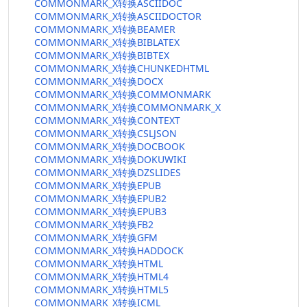
COMMONMARK_X转换ASCIIDOC
COMMONMARK_X转换ASCIIDOCTOR
COMMONMARK_X转换BEAMER
COMMONMARK_X转换BIBLATEX
COMMONMARK_X转换BIBTEX
COMMONMARK_X转换CHUNKEDHTML
COMMONMARK_X转换DOCX
COMMONMARK_X转换COMMONMARK
COMMONMARK_X转换COMMONMARK_X
COMMONMARK_X转换CONTEXT
COMMONMARK_X转换CSLJSON
COMMONMARK_X转换DOCBOOK
COMMONMARK_X转换DOKUWIKI
COMMONMARK_X转换DZSLIDES
COMMONMARK_X转换EPUB
COMMONMARK_X转换EPUB2
COMMONMARK_X转换EPUB3
COMMONMARK_X转换FB2
COMMONMARK_X转换GFM
COMMONMARK_X转换HADDOCK
COMMONMARK_X转换HTML
COMMONMARK_X转换HTML4
COMMONMARK_X转换HTML5
COMMONMARK_X转换ICML