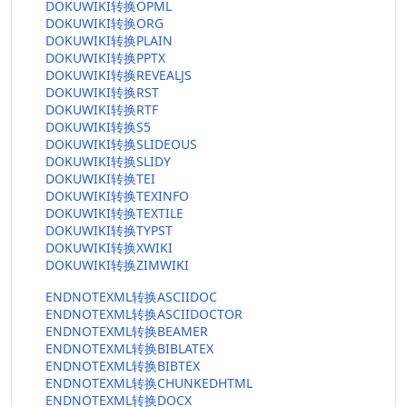
DOKUWIKI转换OPML
DOKUWIKI转换ORG
DOKUWIKI转换PLAIN
DOKUWIKI转换PPTX
DOKUWIKI转换REVEALJS
DOKUWIKI转换RST
DOKUWIKI转换RTF
DOKUWIKI转换S5
DOKUWIKI转换SLIDEOUS
DOKUWIKI转换SLIDY
DOKUWIKI转换TEI
DOKUWIKI转换TEXINFO
DOKUWIKI转换TEXTILE
DOKUWIKI转换TYPST
DOKUWIKI转换XWIKI
DOKUWIKI转换ZIMWIKI
ENDNOTEXML转换ASCIIDOC
ENDNOTEXML转换ASCIIDOCTOR
ENDNOTEXML转换BEAMER
ENDNOTEXML转换BIBLATEX
ENDNOTEXML转换BIBTEX
ENDNOTEXML转换CHUNKEDHTML
ENDNOTEXML转换DOCX