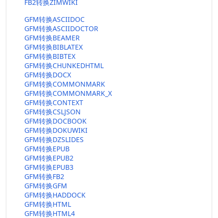
FB2转换ZIMWIKI
GFM转换ASCIIDOC
GFM转换ASCIIDOCTOR
GFM转换BEAMER
GFM转换BIBLATEX
GFM转换BIBTEX
GFM转换CHUNKEDHTML
GFM转换DOCX
GFM转换COMMONMARK
GFM转换COMMONMARK_X
GFM转换CONTEXT
GFM转换CSLJSON
GFM转换DOCBOOK
GFM转换DOKUWIKI
GFM转换DZSLIDES
GFM转换EPUB
GFM转换EPUB2
GFM转换EPUB3
GFM转换FB2
GFM转换GFM
GFM转换HADDOCK
GFM转换HTML
GFM转换HTML4