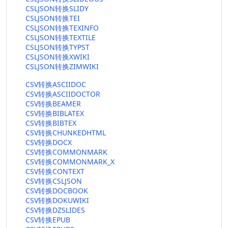
CSLJSON转换SLIDY
CSLJSON转换TEI
CSLJSON转换TEXINFO
CSLJSON转换TEXTILE
CSLJSON转换TYPST
CSLJSON转换XWIKI
CSLJSON转换ZIMWIKI
CSV转换ASCIIDOC
CSV转换ASCIIDOCTOR
CSV转换BEAMER
CSV转换BIBLATEX
CSV转换BIBTEX
CSV转换CHUNKEDHTML
CSV转换DOCX
CSV转换COMMONMARK
CSV转换COMMONMARK_X
CSV转换CONTEXT
CSV转换CSLJSON
CSV转换DOCBOOK
CSV转换DOKUWIKI
CSV转换DZSLIDES
CSV转换EPUB