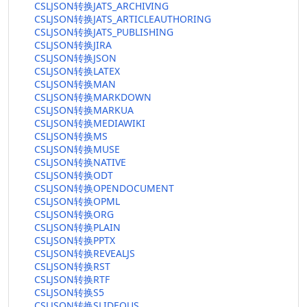
CSLJSON转换JATS_ARCHIVING
CSLJSON转换JATS_ARTICLEAUTHORING
CSLJSON转换JATS_PUBLISHING
CSLJSON转换JIRA
CSLJSON转换JSON
CSLJSON转换LATEX
CSLJSON转换MAN
CSLJSON转换MARKDOWN
CSLJSON转换MARKUA
CSLJSON转换MEDIAWIKI
CSLJSON转换MS
CSLJSON转换MUSE
CSLJSON转换NATIVE
CSLJSON转换ODT
CSLJSON转换OPENDOCUMENT
CSLJSON转换OPML
CSLJSON转换ORG
CSLJSON转换PLAIN
CSLJSON转换PPTX
CSLJSON转换REVEALJS
CSLJSON转换RST
CSLJSON转换RTF
CSLJSON转换S5
CSLJSON转换SLIDEOUS