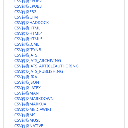
CSV转换EPUB2
CSV转换EPUB3
CSV转换FB2
CSV转换GFM
CSV转换HADDOCK
CSV转换HTML
CSV转换HTML4
CSV转换HTML5
CSV转换ICML
CSV转换IPYNB
CSV转换JATS
CSV转换JATS_ARCHIVING
CSV转换JATS_ARTICLEAUTHORING
CSV转换JATS_PUBLISHING
CSV转换JIRA
CSV转换JSON
CSV转换LATEX
CSV转换MAN
CSV转换MARKDOWN
CSV转换MARKUA
CSV转换MEDIAWIKI
CSV转换MS
CSV转换MUSE
CSV转换NATIVE