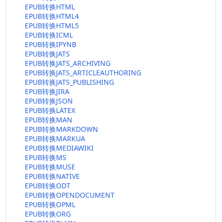
EPUB转换HTML
EPUB转换HTML4
EPUB转换HTML5
EPUB转换ICML
EPUB转换IPYNB
EPUB转换JATS
EPUB转换JATS_ARCHIVING
EPUB转换JATS_ARTICLEAUTHORING
EPUB转换JATS_PUBLISHING
EPUB转换JIRA
EPUB转换JSON
EPUB转换LATEX
EPUB转换MAN
EPUB转换MARKDOWN
EPUB转换MARKUA
EPUB转换MEDIAWIKI
EPUB转换MS
EPUB转换MUSE
EPUB转换NATIVE
EPUB转换ODT
EPUB转换OPENDOCUMENT
EPUB转换OPML
EPUB转换ORG