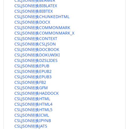
CSLJSON转换BEAMER
CSLJSON转换BIBLATEX
CSLJSON转换BIBTEX
CSLJSON转换CHUNKEDHTML
CSLJSON转换DOCX
CSLJSON转换COMMONMARK
CSLJSON转换COMMONMARK_X
CSLJSON转换CONTEXT
CSLJSON转换CSLJSON
CSLJSON转换DOCBOOK
CSLJSON转换DOKUWIKI
CSLJSON转换DZSLIDES
CSLJSON转换EPUB
CSLJSON转换EPUB2
CSLJSON转换EPUB3
CSLJSON转换FB2
CSLJSON转换GFM
CSLJSON转换HADDOCK
CSLJSON转换HTML
CSLJSON转换HTML4
CSLJSON转换HTML5
CSLJSON转换ICML
CSLJSON转换IPYNB
CSLJSON转换JATS