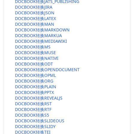
DOCBOOK转换JATS_PUBLISHING
DOCBOOK转换JIRA
DOCBOOK转换JSON
DOCBOOK转换LATEX
DOCBOOK转换MAN
DOCBOOK转换MARKDOWN
DOCBOOK转换MARKUA
DOCBOOK转换MEDIAWIKI
DOCBOOK转换MS
DOCBOOK转换MUSE
DOCBOOK转换NATIVE
DOCBOOK转换ODT
DOCBOOK转换OPENDOCUMENT
DOCBOOK转换OPML
DOCBOOK转换ORG
DOCBOOK转换PLAIN
DOCBOOK转换PPTX
DOCBOOK转换REVEALJS
DOCBOOK转换RST
DOCBOOK转换RTF
DOCBOOK转换S5
DOCBOOK转换SLIDEOUS
DOCBOOK转换SLIDY
DOCBOOK转换TEI