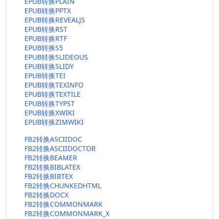
EPUB转换PLAIN
EPUB转换PPTX
EPUB转换REVEALJS
EPUB转换RST
EPUB转换RTF
EPUB转换S5
EPUB转换SLIDEOUS
EPUB转换SLIDY
EPUB转换TEI
EPUB转换TEXINFO
EPUB转换TEXTILE
EPUB转换TYPST
EPUB转换XWIKI
EPUB转换ZIMWIKI
FB2转换ASCIIDOC
FB2转换ASCIIDOCTOR
FB2转换BEAMER
FB2转换BIBLATEX
FB2转换BIBTEX
FB2转换CHUNKEDHTML
FB2转换DOCX
FB2转换COMMONMARK
FB2转换COMMONMARK_X