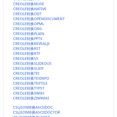
CREOLE转换MUSE
CREOLE转换NATIVE
CREOLE转换ODT
CREOLE转换OPENDOCUMENT
CREOLE转换OPML
CREOLE转换ORG
CREOLE转换PLAIN
CREOLE转换PPTX
CREOLE转换REVEALJS
CREOLE转换RST
CREOLE转换RTF
CREOLE转换S5
CREOLE转换SLIDEOUS
CREOLE转换SLIDY
CREOLE转换TEI
CREOLE转换TEXINFO
CREOLE转换TEXTILE
CREOLE转换TYPST
CREOLE转换XWIKI
CREOLE转换ZIMWIKI
CSLJSON转换ASCIIDOC
CSLJSON转换ASCIIDOCTOR