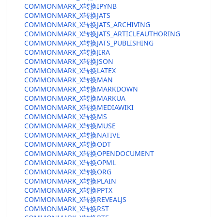
COMMONMARK_X转换IPYNB
COMMONMARK_X转换JATS
COMMONMARK_X转换JATS_ARCHIVING
COMMONMARK_X转换JATS_ARTICLEAUTHORING
COMMONMARK_X转换JATS_PUBLISHING
COMMONMARK_X转换JIRA
COMMONMARK_X转换JSON
COMMONMARK_X转换LATEX
COMMONMARK_X转换MAN
COMMONMARK_X转换MARKDOWN
COMMONMARK_X转换MARKUA
COMMONMARK_X转换MEDIAWIKI
COMMONMARK_X转换MS
COMMONMARK_X转换MUSE
COMMONMARK_X转换NATIVE
COMMONMARK_X转换ODT
COMMONMARK_X转换OPENDOCUMENT
COMMONMARK_X转换OPML
COMMONMARK_X转换ORG
COMMONMARK_X转换PLAIN
COMMONMARK_X转换PPTX
COMMONMARK_X转换REVEALJS
COMMONMARK_X转换RST