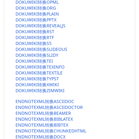
DOKUWIKI转换OPML
DOKUWIKI转换ORG
DOKUWIKI转换PLAIN
DOKUWIKI转换PPTX
DOKUWIKI转换REVEALJS
DOKUWIKI转换RST
DOKUWIKI转换RTF
DOKUWIKI转换S5
DOKUWIKI转换SLIDEOUS
DOKUWIKI转换SLIDY
DOKUWIKI转换TEI
DOKUWIKI转换TEXINFO
DOKUWIKI转换TEXTILE
DOKUWIKI转换TYPST
DOKUWIKI转换XWIKI
DOKUWIKI转换ZIMWIKI
ENDNOTEXML转换ASCIIDOC
ENDNOTEXML转换ASCIIDOCTOR
ENDNOTEXML转换BEAMER
ENDNOTEXML转换BIBLATEX
ENDNOTEXML转换BIBTEX
ENDNOTEXML转换CHUNKEDHTML
ENDNOTEXML转换DOCX