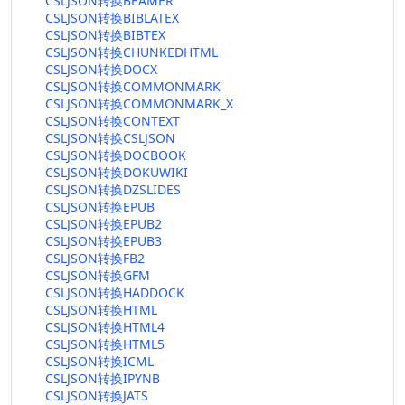
CSLJSON转换BEAMER
CSLJSON转换BIBLATEX
CSLJSON转换BIBTEX
CSLJSON转换CHUNKEDHTML
CSLJSON转换DOCX
CSLJSON转换COMMONMARK
CSLJSON转换COMMONMARK_X
CSLJSON转换CONTEXT
CSLJSON转换CSLJSON
CSLJSON转换DOCBOOK
CSLJSON转换DOKUWIKI
CSLJSON转换DZSLIDES
CSLJSON转换EPUB
CSLJSON转换EPUB2
CSLJSON转换EPUB3
CSLJSON转换FB2
CSLJSON转换GFM
CSLJSON转换HADDOCK
CSLJSON转换HTML
CSLJSON转换HTML4
CSLJSON转换HTML5
CSLJSON转换ICML
CSLJSON转换IPYNB
CSLJSON转换JATS