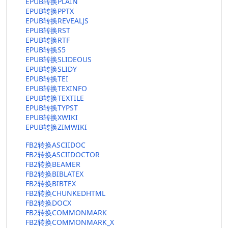
EPUB转换PLAIN
EPUB转换PPTX
EPUB转换REVEALJS
EPUB转换RST
EPUB转换RTF
EPUB转换S5
EPUB转换SLIDEOUS
EPUB转换SLIDY
EPUB转换TEI
EPUB转换TEXINFO
EPUB转换TEXTILE
EPUB转换TYPST
EPUB转换XWIKI
EPUB转换ZIMWIKI
FB2转换ASCIIDOC
FB2转换ASCIIDOCTOR
FB2转换BEAMER
FB2转换BIBLATEX
FB2转换BIBTEX
FB2转换CHUNKEDHTML
FB2转换DOCX
FB2转换COMMONMARK
FB2转换COMMONMARK_X