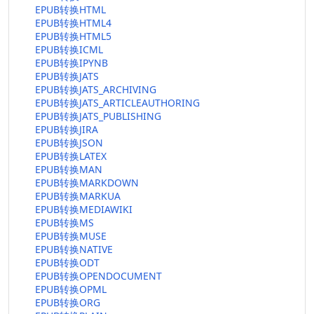
EPUB转换HTML
EPUB转换HTML4
EPUB转换HTML5
EPUB转换ICML
EPUB转换IPYNB
EPUB转换JATS
EPUB转换JATS_ARCHIVING
EPUB转换JATS_ARTICLEAUTHORING
EPUB转换JATS_PUBLISHING
EPUB转换JIRA
EPUB转换JSON
EPUB转换LATEX
EPUB转换MAN
EPUB转换MARKDOWN
EPUB转换MARKUA
EPUB转换MEDIAWIKI
EPUB转换MS
EPUB转换MUSE
EPUB转换NATIVE
EPUB转换ODT
EPUB转换OPENDOCUMENT
EPUB转换OPML
EPUB转换ORG