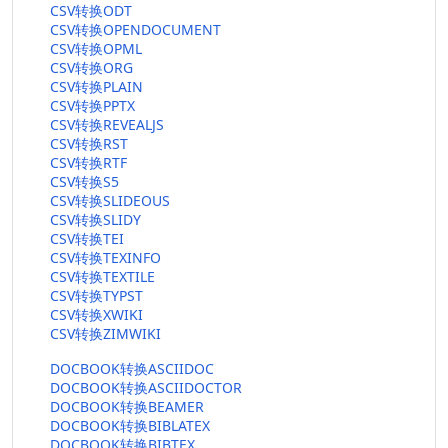
CSV转换ODT
CSV转换OPENDOCUMENT
CSV转换OPML
CSV转换ORG
CSV转换PLAIN
CSV转换PPTX
CSV转换REVEALJS
CSV转换RST
CSV转换RTF
CSV转换S5
CSV转换SLIDEOUS
CSV转换SLIDY
CSV转换TEI
CSV转换TEXINFO
CSV转换TEXTILE
CSV转换TYPST
CSV转换XWIKI
CSV转换ZIMWIKI
DOCBOOK转换ASCIIDOC
DOCBOOK转换ASCIIDOCTOR
DOCBOOK转换BEAMER
DOCBOOK转换BIBLATEX
DOCBOOK转换BIBTEX