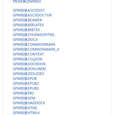
FB2转换ZIMWIKI
GFM转换ASCIIDOC
GFM转换ASCIIDOCTOR
GFM转换BEAMER
GFM转换BIBLATEX
GFM转换BIBTEX
GFM转换CHUNKEDHTML
GFM转换DOCX
GFM转换COMMONMARK
GFM转换COMMONMARK_X
GFM转换CONTEXT
GFM转换CSLJSON
GFM转换DOCBOOK
GFM转换DOKUWIKI
GFM转换DZSLIDES
GFM转换EPUB
GFM转换EPUB2
GFM转换EPUB3
GFM转换FB2
GFM转换GFM
GFM转换HADDOCK
GFM转换HTML
GFM转换HTML4