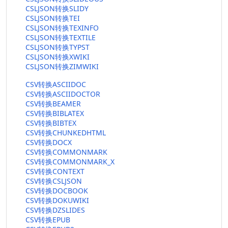
CSLJSON转换SLIDY
CSLJSON转换TEI
CSLJSON转换TEXINFO
CSLJSON转换TEXTILE
CSLJSON转换TYPST
CSLJSON转换XWIKI
CSLJSON转换ZIMWIKI
CSV转换ASCIIDOC
CSV转换ASCIIDOCTOR
CSV转换BEAMER
CSV转换BIBLATEX
CSV转换BIBTEX
CSV转换CHUNKEDHTML
CSV转换DOCX
CSV转换COMMONMARK
CSV转换COMMONMARK_X
CSV转换CONTEXT
CSV转换CSLJSON
CSV转换DOCBOOK
CSV转换DOKUWIKI
CSV转换DZSLIDES
CSV转换EPUB