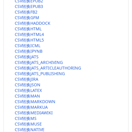
CSV转换EPUB2
CSV转换EPUB3
CSV转换FB2
CSV转换GFM
CSV转换HADDOCK
CSV转换HTML
CSV转换HTML4
CSV转换HTML5
CSV转换ICML
CSV转换IPYNB
CSV转换JATS
CSV转换JATS_ARCHIVING
CSV转换JATS_ARTICLEAUTHORING
CSV转换JATS_PUBLISHING
CSV转换JIRA
CSV转换JSON
CSV转换LATEX
CSV转换MAN
CSV转换MARKDOWN
CSV转换MARKUA
CSV转换MEDIAWIKI
CSV转换MS
CSV转换MUSE
CSV转换NATIVE