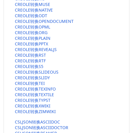
CREOLE转换MUSE
CREOLE转换NATIVE
CREOLE转换ODT
CREOLE转换OPENDOCUMENT
CREOLE转换OPML
CREOLE转换ORG
CREOLE转换PLAIN
CREOLE转换PPTX
CREOLE转换REVEALJS
CREOLE转换RST
CREOLE转换RTF
CREOLE转换S5
CREOLE转换SLIDEOUS
CREOLE转换SLIDY
CREOLE转换TEI
CREOLE转换TEXINFO
CREOLE转换TEXTILE
CREOLE转换TYPST
CREOLE转换XWIKI
CREOLE转换ZIMWIKI
CSLJSON转换ASCIIDOC
CSLJSON转换ASCIIDOCTOR