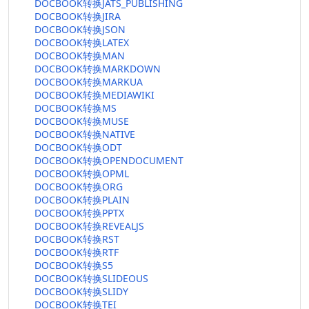
DOCBOOK转换JATS_PUBLISHING
DOCBOOK转换JIRA
DOCBOOK转换JSON
DOCBOOK转换LATEX
DOCBOOK转换MAN
DOCBOOK转换MARKDOWN
DOCBOOK转换MARKUA
DOCBOOK转换MEDIAWIKI
DOCBOOK转换MS
DOCBOOK转换MUSE
DOCBOOK转换NATIVE
DOCBOOK转换ODT
DOCBOOK转换OPENDOCUMENT
DOCBOOK转换OPML
DOCBOOK转换ORG
DOCBOOK转换PLAIN
DOCBOOK转换PPTX
DOCBOOK转换REVEALJS
DOCBOOK转换RST
DOCBOOK转换RTF
DOCBOOK转换S5
DOCBOOK转换SLIDEOUS
DOCBOOK转换SLIDY
DOCBOOK转换TEI