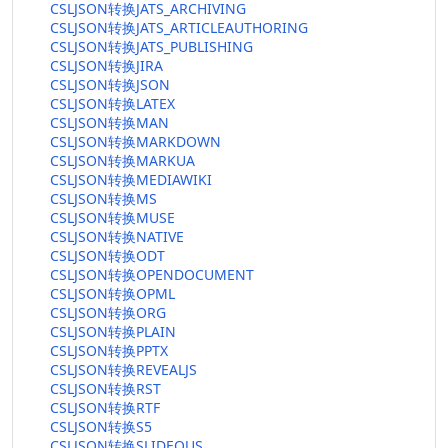
CSLJSON转换JATS_ARCHIVING
CSLJSON转换JATS_ARTICLEAUTHORING
CSLJSON转换JATS_PUBLISHING
CSLJSON转换JIRA
CSLJSON转换JSON
CSLJSON转换LATEX
CSLJSON转换MAN
CSLJSON转换MARKDOWN
CSLJSON转换MARKUA
CSLJSON转换MEDIAWIKI
CSLJSON转换MS
CSLJSON转换MUSE
CSLJSON转换NATIVE
CSLJSON转换ODT
CSLJSON转换OPENDOCUMENT
CSLJSON转换OPML
CSLJSON转换ORG
CSLJSON转换PLAIN
CSLJSON转换PPTX
CSLJSON转换REVEALJS
CSLJSON转换RST
CSLJSON转换RTF
CSLJSON转换S5
CSLJSON转换SLIDEOUS