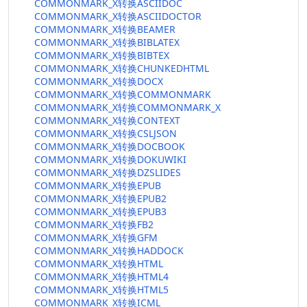
COMMONMARK_X转换ASCIIDOC
COMMONMARK_X转换ASCIIDOCTOR
COMMONMARK_X转换BEAMER
COMMONMARK_X转换BIBLATEX
COMMONMARK_X转换BIBTEX
COMMONMARK_X转换CHUNKEDHTML
COMMONMARK_X转换DOCX
COMMONMARK_X转换COMMONMARK
COMMONMARK_X转换COMMONMARK_X
COMMONMARK_X转换CONTEXT
COMMONMARK_X转换CSLJSON
COMMONMARK_X转换DOCBOOK
COMMONMARK_X转换DOKUWIKI
COMMONMARK_X转换DZSLIDES
COMMONMARK_X转换EPUB
COMMONMARK_X转换EPUB2
COMMONMARK_X转换EPUB3
COMMONMARK_X转换FB2
COMMONMARK_X转换GFM
COMMONMARK_X转换HADDOCK
COMMONMARK_X转换HTML
COMMONMARK_X转换HTML4
COMMONMARK_X转换HTML5
COMMONMARK_X转换ICML