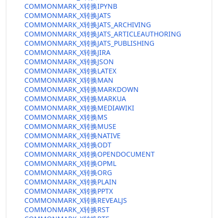
COMMONMARK_X转换IPYNB
COMMONMARK_X转换JATS
COMMONMARK_X转换JATS_ARCHIVING
COMMONMARK_X转换JATS_ARTICLEAUTHORING
COMMONMARK_X转换JATS_PUBLISHING
COMMONMARK_X转换JIRA
COMMONMARK_X转换JSON
COMMONMARK_X转换LATEX
COMMONMARK_X转换MAN
COMMONMARK_X转换MARKDOWN
COMMONMARK_X转换MARKUA
COMMONMARK_X转换MEDIAWIKI
COMMONMARK_X转换MS
COMMONMARK_X转换MUSE
COMMONMARK_X转换NATIVE
COMMONMARK_X转换ODT
COMMONMARK_X转换OPENDOCUMENT
COMMONMARK_X转换OPML
COMMONMARK_X转换ORG
COMMONMARK_X转换PLAIN
COMMONMARK_X转换PPTX
COMMONMARK_X转换REVEALJS
COMMONMARK_X转换RST