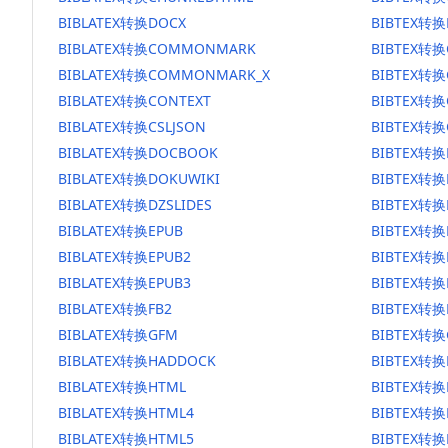
BIBLATEX转换DOCX
BIBTEX转换
BIBLATEX转换COMMONMARK
BIBTEX转
BIBLATEX转换COMMONMARK_X
BIBTEX转
BIBLATEX转换CONTEXT
BIBTEX转换
BIBLATEX转换CSLJSON
BIBTEX转换
BIBLATEX转换DOCBOOK
BIBTEX转
BIBLATEX转换DOKUWIKI
BIBTEX转换
BIBLATEX转换DZSLIDES
BIBTEX转换
BIBLATEX转换EPUB
BIBTEX转换
BIBLATEX转换EPUB2
BIBTEX转换
BIBLATEX转换EPUB3
BIBTEX转换
BIBLATEX转换FB2
BIBTEX转换
BIBLATEX转换GFM
BIBTEX转换
BIBLATEX转换HADDOCK
BIBTEX转换
BIBLATEX转换HTML
BIBTEX转换
BIBLATEX转换HTML4
BIBTEX转换
BIBLATEX转换HTML5
BIBTEX转换