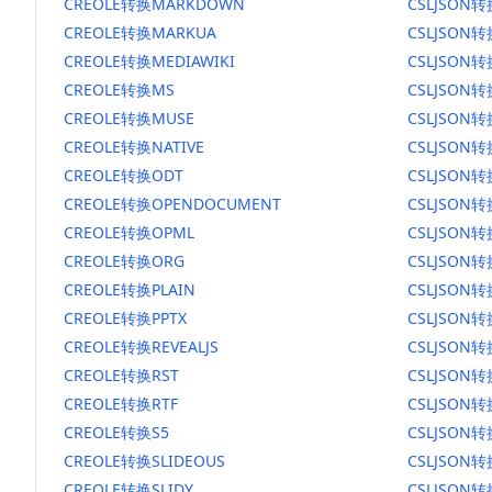
CREOLE转换MARKDOWN
CSLJSON
CREOLE转换MARKUA
CSLJSON
CREOLE转换MEDIAWIKI
CSLJSON转
CREOLE转换MS
CSLJSON
CREOLE转换MUSE
CSLJSON转
CREOLE转换NATIVE
CSLJSON转
CREOLE转换ODT
CSLJSON转
CREOLE转换OPENDOCUMENT
CSLJSON
CREOLE转换OPML
CSLJSON转
CREOLE转换ORG
CSLJSON
CREOLE转换PLAIN
CSLJSON转
CREOLE转换PPTX
CSLJSON转
CREOLE转换REVEALJS
CSLJSON转
CREOLE转换RST
CSLJSON转
CREOLE转换RTF
CSLJSON转
CREOLE转换S5
CSLJSON转
CREOLE转换SLIDEOUS
CSLJSON转
CREOLE转换SLIDY
CSLJSON转