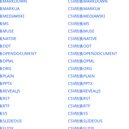
转换MARKDOWN
CSV转换MARKDOWN
转换MARKUA
CSV转换MARKUA
换MEDIAWIKI
CSV转换MEDIAWIKI
转换MS
CSV转换MS
换MUSE
CSV转换MUSE
换NATIVE
CSV转换NATIVE
换ODT
CSV转换ODT
转换OPENDOCUMENT
CSV转换OPENDOCUMENT
换OPML
CSV转换OPML
转换ORG
CSV转换ORG
换PLAIN
CSV转换PLAIN
换PPTX
CSV转换PPTX
换REVEALJS
CSV转换REVEALJS
换RST
CSV转换RST
换RTF
CSV转换RTF
换S5
CSV转换S5
换SLIDEOUS
CSV转换SLIDEOUS
换SLIDY
CSV转换SLIDY