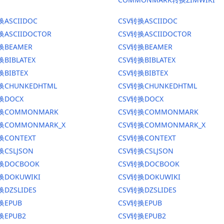
换ASCIIDOC
CSV转换ASCIIDOC
换ASCIIDOCTOR
CSV转换ASCIIDOCTOR
换BEAMER
CSV转换BEAMER
换BIBLATEX
CSV转换BIBLATEX
换BIBTEX
CSV转换BIBTEX
换CHUNKEDHTML
CSV转换CHUNKEDHTML
换DOCX
CSV转换DOCX
转换COMMONMARK
CSV转换COMMONMARK
转换COMMONMARK_X
CSV转换COMMONMARK_X
换CONTEXT
CSV转换CONTEXT
换CSLJSON
CSV转换CSLJSON
转换DOCBOOK
CSV转换DOCBOOK
换DOKUWIKI
CSV转换DOKUWIKI
换DZSLIDES
CSV转换DZSLIDES
换EPUB
CSV转换EPUB
换EPUB2
CSV转换EPUB2