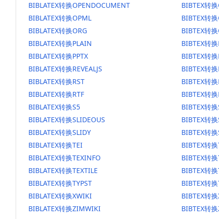
BIBLATEX转换OPENDOCUMENT
BIBTEX转
BIBLATEX转换OPML
BIBTEX转换
BIBLATEX转换ORG
BIBTEX转换
BIBLATEX转换PLAIN
BIBTEX转换
BIBLATEX转换PPTX
BIBTEX转换
BIBLATEX转换REVEALJS
BIBTEX转换R
BIBLATEX转换RST
BIBTEX转换
BIBLATEX转换RTF
BIBTEX转换
BIBLATEX转换S5
BIBTEX转换
BIBLATEX转换SLIDEOUS
BIBTEX转换
BIBLATEX转换SLIDY
BIBTEX转换
BIBLATEX转换TEI
BIBTEX转换
BIBLATEX转换TEXINFO
BIBTEX转换
BIBLATEX转换TEXTILE
BIBTEX转换T
BIBLATEX转换TYPST
BIBTEX转换
BIBLATEX转换XWIKI
BIBTEX转换
BIBLATEX转换ZIMWIKI
BIBTEX转换