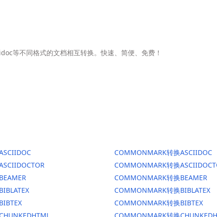
Asciidoc等不同格式的文档相互转换。快速、简便、免费！
ASCIIDOC
COMMONMARK转换ASCIIDOC
ASCIIDOCTOR
COMMONMARK转换ASCIIDOCT
BEAMER
COMMONMARK转换BEAMER
BIBLATEX
COMMONMARK转换BIBLATEX
BIBTEX
COMMONMARK转换BIBTEX
CHUNKEDHTML
COMMONMARK转换CHUNKEDH