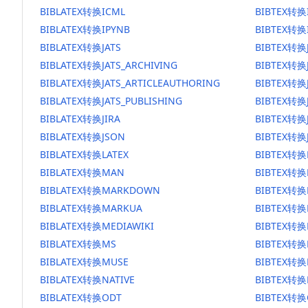
BIBLATEX转换ICML
BIBTEX转换
BIBLATEX转换IPYNB
BIBTEX转换
BIBLATEX转换JATS
BIBTEX转换
BIBLATEX转换JATS_ARCHIVING
BIBTEX转换J
BIBLATEX转换JATS_ARTICLEAUTHORING
BIBTEX转换J
BIBLATEX转换JATS_PUBLISHING
BIBTEX转换J
BIBLATEX转换JIRA
BIBTEX转换J
BIBLATEX转换JSON
BIBTEX转换
BIBLATEX转换LATEX
BIBTEX转换
BIBLATEX转换MAN
BIBTEX转
BIBLATEX转换MARKDOWN
BIBTEX转
BIBLATEX转换MARKUA
BIBTEX转换
BIBLATEX转换MEDIAWIKI
BIBTEX转换
BIBLATEX转换MS
BIBTEX转换
BIBLATEX转换MUSE
BIBTEX转换
BIBLATEX转换NATIVE
BIBTEX转换
BIBLATEX转换ODT
BIBTEX转换