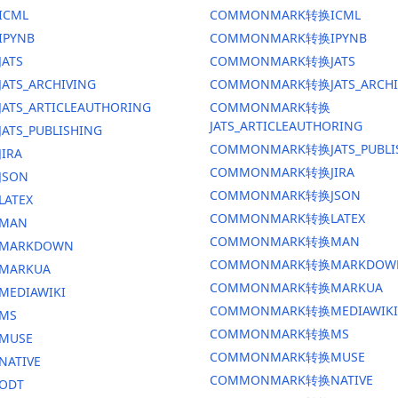
ICML
COMMONMARK转换ICML
IPYNB
COMMONMARK转换IPYNB
JATS
COMMONMARK转换JATS
ATS_ARCHIVING
COMMONMARK转换JATS_ARCHI
ATS_ARTICLEAUTHORING
COMMONMARK转换
JATS_ARTICLEAUTHORING
ATS_PUBLISHING
COMMONMARK转换JATS_PUBLI
IRA
COMMONMARK转换JIRA
JSON
COMMONMARK转换JSON
LATEX
COMMONMARK转换LATEX
换MAN
COMMONMARK转换MAN
换MARKDOWN
COMMONMARK转换MARKDOW
MARKUA
COMMONMARK转换MARKUA
MEDIAWIKI
COMMONMARK转换MEDIAWIKI
MS
COMMONMARK转换MS
MUSE
COMMONMARK转换MUSE
NATIVE
COMMONMARK转换NATIVE
ODT