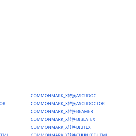
COMMONMARK_X转换ASCIIDOC
OR
COMMONMARK_X转换ASCIIDOCTOR
COMMONMARK_X转换BEAMER
COMMONMARK_X转换BIBLATEX
COMMONMARK_X转换BIBTEX
TML
COMMONMARK_X转换CHUNKEDHTML