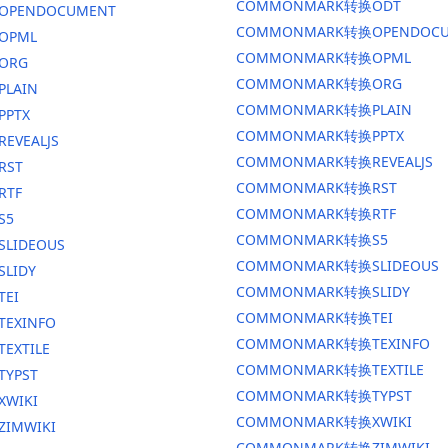
COMMONMARK转换ODT
换OPENDOCUMENT
COMMONMARK转换OPENDOCU
OPML
COMMONMARK转换OPML
ORG
COMMONMARK转换ORG
PLAIN
COMMONMARK转换PLAIN
PPTX
COMMONMARK转换PPTX
EVEALJS
COMMONMARK转换REVEALJS
RST
COMMONMARK转换RST
RTF
COMMONMARK转换RTF
S5
COMMONMARK转换S5
SLIDEOUS
COMMONMARK转换SLIDEOUS
SLIDY
COMMONMARK转换SLIDY
TEI
COMMONMARK转换TEI
TEXINFO
COMMONMARK转换TEXINFO
EXTILE
COMMONMARK转换TEXTILE
TYPST
COMMONMARK转换TYPST
XWIKI
COMMONMARK转换XWIKI
ZIMWIKI
COMMONMARK转换ZIMWIKI