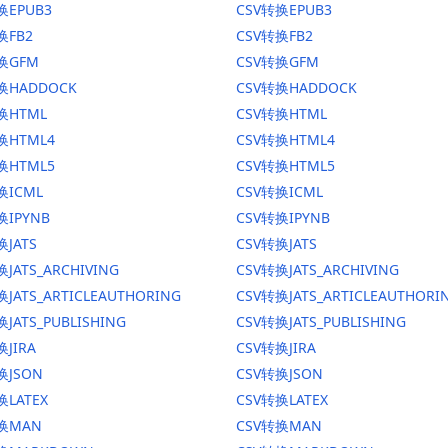
换EPUB3
CSV转换EPUB3
换FB2
CSV转换FB2
转换GFM
CSV转换GFM
换HADDOCK
CSV转换HADDOCK
换HTML
CSV转换HTML
换HTML4
CSV转换HTML4
换HTML5
CSV转换HTML5
换ICML
CSV转换ICML
换IPYNB
CSV转换IPYNB
换JATS
CSV转换JATS
JATS_ARCHIVING
CSV转换JATS_ARCHIVING
换JATS_ARTICLEAUTHORING
CSV转换JATS_ARTICLEAUTHORI
JATS_PUBLISHING
CSV转换JATS_PUBLISHING
换JIRA
CSV转换JIRA
换JSON
CSV转换JSON
换LATEX
CSV转换LATEX
转换MAN
CSV转换MAN