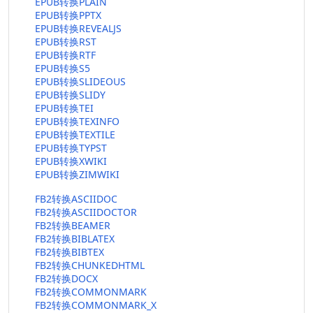
EPUB转换PLAIN
EPUB转换PPTX
EPUB转换REVEALJS
EPUB转换RST
EPUB转换RTF
EPUB转换S5
EPUB转换SLIDEOUS
EPUB转换SLIDY
EPUB转换TEI
EPUB转换TEXINFO
EPUB转换TEXTILE
EPUB转换TYPST
EPUB转换XWIKI
EPUB转换ZIMWIKI
FB2转换ASCIIDOC
FB2转换ASCIIDOCTOR
FB2转换BEAMER
FB2转换BIBLATEX
FB2转换BIBTEX
FB2转换CHUNKEDHTML
FB2转换DOCX
FB2转换COMMONMARK
FB2转换COMMONMARK_X