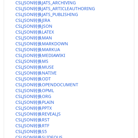
CSLJSON转换JATS_ARCHIVING
CSLJSON转换JATS_ARTICLEAUTHORING
CSLJSON转换JATS_PUBLISHING
CSLJSON转换JIRA
CSLJSON转换JSON
CSLJSON转换LATEX
CSLJSON转换MAN
CSLJSON转换MARKDOWN
CSLJSON转换MARKUA
CSLJSON转换MEDIAWIKI
CSLJSON转换MS
CSLJSON转换MUSE
CSLJSON转换NATIVE
CSLJSON转换ODT
CSLJSON转换OPENDOCUMENT
CSLJSON转换OPML
CSLJSON转换ORG
CSLJSON转换PLAIN
CSLJSON转换PPTX
CSLJSON转换REVEALJS
CSLJSON转换RST
CSLJSON转换RTF
CSLJSON转换S5
CSLJSON转换SLIDEOUS