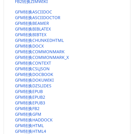
FB2转换ZIMWIKI
GFM转换ASCIIDOC
GFM转换ASCIIDOCTOR
GFM转换BEAMER
GFM转换BIBLATEX
GFM转换BIBTEX
GFM转换CHUNKEDHTML
GFM转换DOCX
GFM转换COMMONMARK
GFM转换COMMONMARK_X
GFM转换CONTEXT
GFM转换CSLJSON
GFM转换DOCBOOK
GFM转换DOKUWIKI
GFM转换DZSLIDES
GFM转换EPUB
GFM转换EPUB2
GFM转换EPUB3
GFM转换FB2
GFM转换GFM
GFM转换HADDOCK
GFM转换HTML
GFM转换HTML4