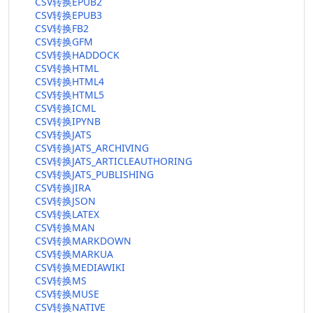
CSV转换EPUB2
CSV转换EPUB3
CSV转换FB2
CSV转换GFM
CSV转换HADDOCK
CSV转换HTML
CSV转换HTML4
CSV转换HTML5
CSV转换ICML
CSV转换IPYNB
CSV转换JATS
CSV转换JATS_ARCHIVING
CSV转换JATS_ARTICLEAUTHORING
CSV转换JATS_PUBLISHING
CSV转换JIRA
CSV转换JSON
CSV转换LATEX
CSV转换MAN
CSV转换MARKDOWN
CSV转换MARKUA
CSV转换MEDIAWIKI
CSV转换MS
CSV转换MUSE
CSV转换NATIVE