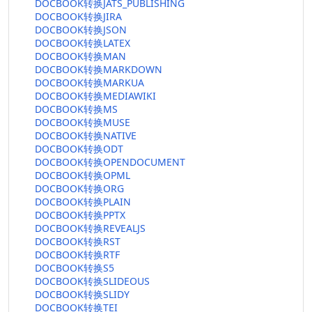
DOCBOOK转换JATS_PUBLISHING
DOCBOOK转换JIRA
DOCBOOK转换JSON
DOCBOOK转换LATEX
DOCBOOK转换MAN
DOCBOOK转换MARKDOWN
DOCBOOK转换MARKUA
DOCBOOK转换MEDIAWIKI
DOCBOOK转换MS
DOCBOOK转换MUSE
DOCBOOK转换NATIVE
DOCBOOK转换ODT
DOCBOOK转换OPENDOCUMENT
DOCBOOK转换OPML
DOCBOOK转换ORG
DOCBOOK转换PLAIN
DOCBOOK转换PPTX
DOCBOOK转换REVEALJS
DOCBOOK转换RST
DOCBOOK转换RTF
DOCBOOK转换S5
DOCBOOK转换SLIDEOUS
DOCBOOK转换SLIDY
DOCBOOK转换TEI