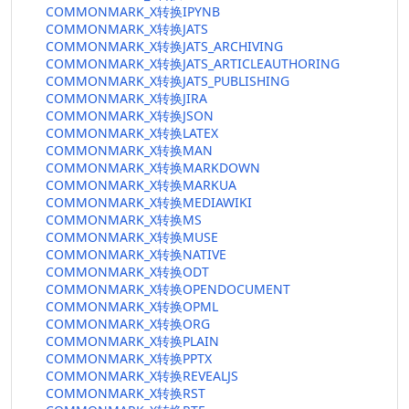
COMMONMARK_X转换IPYNB
COMMONMARK_X转换JATS
COMMONMARK_X转换JATS_ARCHIVING
COMMONMARK_X转换JATS_ARTICLEAUTHORING
COMMONMARK_X转换JATS_PUBLISHING
COMMONMARK_X转换JIRA
COMMONMARK_X转换JSON
COMMONMARK_X转换LATEX
COMMONMARK_X转换MAN
COMMONMARK_X转换MARKDOWN
COMMONMARK_X转换MARKUA
COMMONMARK_X转换MEDIAWIKI
COMMONMARK_X转换MS
COMMONMARK_X转换MUSE
COMMONMARK_X转换NATIVE
COMMONMARK_X转换ODT
COMMONMARK_X转换OPENDOCUMENT
COMMONMARK_X转换OPML
COMMONMARK_X转换ORG
COMMONMARK_X转换PLAIN
COMMONMARK_X转换PPTX
COMMONMARK_X转换REVEALJS
COMMONMARK_X转换RST