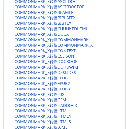
COMMONMARK_X转换ASCIIDOC
COMMONMARK_X转换ASCIIDOCTOR
COMMONMARK_X转换BEAMER
COMMONMARK_X转换BIBLATEX
COMMONMARK_X转换BIBTEX
COMMONMARK_X转换CHUNKEDHTML
COMMONMARK_X转换DOCX
COMMONMARK_X转换COMMONMARK
COMMONMARK_X转换COMMONMARK_X
COMMONMARK_X转换CONTEXT
COMMONMARK_X转换CSLJSON
COMMONMARK_X转换DOCBOOK
COMMONMARK_X转换DOKUWIKI
COMMONMARK_X转换DZSLIDES
COMMONMARK_X转换EPUB
COMMONMARK_X转换EPUB2
COMMONMARK_X转换EPUB3
COMMONMARK_X转换FB2
COMMONMARK_X转换GFM
COMMONMARK_X转换HADDOCK
COMMONMARK_X转换HTML
COMMONMARK_X转换HTML4
COMMONMARK_X转换HTML5
COMMONMARK_X转换ICML