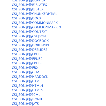
CSLJSON转换BEAMER
CSLJSON转换BIBLATEX
CSLJSON转换BIBTEX
CSLJSON转换CHUNKEDHTML
CSLJSON转换DOCX
CSLJSON转换COMMONMARK
CSLJSON转换COMMONMARK_X
CSLJSON转换CONTEXT
CSLJSON转换CSLJSON
CSLJSON转换DOCBOOK
CSLJSON转换DOKUWIKI
CSLJSON转换DZSLIDES
CSLJSON转换EPUB
CSLJSON转换EPUB2
CSLJSON转换EPUB3
CSLJSON转换FB2
CSLJSON转换GFM
CSLJSON转换HADDOCK
CSLJSON转换HTML
CSLJSON转换HTML4
CSLJSON转换HTML5
CSLJSON转换ICML
CSLJSON转换IPYNB
CSLJSON转换JATS