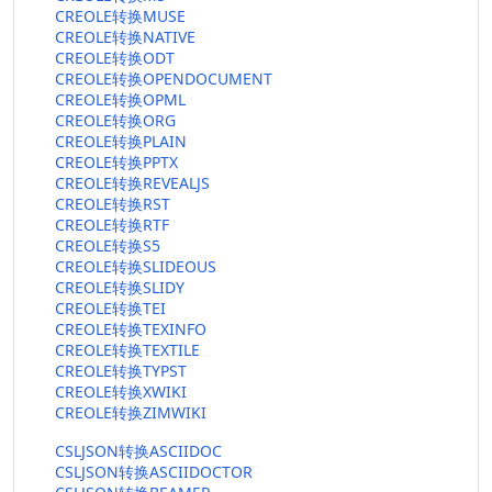
CREOLE转换MUSE
CREOLE转换NATIVE
CREOLE转换ODT
CREOLE转换OPENDOCUMENT
CREOLE转换OPML
CREOLE转换ORG
CREOLE转换PLAIN
CREOLE转换PPTX
CREOLE转换REVEALJS
CREOLE转换RST
CREOLE转换RTF
CREOLE转换S5
CREOLE转换SLIDEOUS
CREOLE转换SLIDY
CREOLE转换TEI
CREOLE转换TEXINFO
CREOLE转换TEXTILE
CREOLE转换TYPST
CREOLE转换XWIKI
CREOLE转换ZIMWIKI
CSLJSON转换ASCIIDOC
CSLJSON转换ASCIIDOCTOR