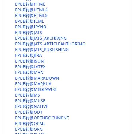
EPUB转换HTML
EPUB转换HTML4
EPUB转换HTML5
EPUB转换ICML
EPUB转换IPYNB
EPUB转换JATS
EPUB转换JATS_ARCHIVING
EPUB转换JATS_ARTICLEAUTHORING
EPUB转换JATS_PUBLISHING
EPUB转换JIRA
EPUB转换JSON
EPUB转换LATEX
EPUB转换MAN
EPUB转换MARKDOWN
EPUB转换MARKUA
EPUB转换MEDIAWIKI
EPUB转换MS
EPUB转换MUSE
EPUB转换NATIVE
EPUB转换ODT
EPUB转换OPENDOCUMENT
EPUB转换OPML
EPUB转换ORG