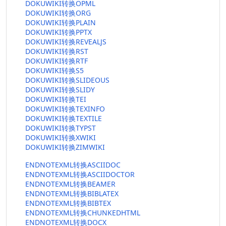
DOKUWIKI转换OPML
DOKUWIKI转换ORG
DOKUWIKI转换PLAIN
DOKUWIKI转换PPTX
DOKUWIKI转换REVEALJS
DOKUWIKI转换RST
DOKUWIKI转换RTF
DOKUWIKI转换S5
DOKUWIKI转换SLIDEOUS
DOKUWIKI转换SLIDY
DOKUWIKI转换TEI
DOKUWIKI转换TEXINFO
DOKUWIKI转换TEXTILE
DOKUWIKI转换TYPST
DOKUWIKI转换XWIKI
DOKUWIKI转换ZIMWIKI
ENDNOTEXML转换ASCIIDOC
ENDNOTEXML转换ASCIIDOCTOR
ENDNOTEXML转换BEAMER
ENDNOTEXML转换BIBLATEX
ENDNOTEXML转换BIBTEX
ENDNOTEXML转换CHUNKEDHTML
ENDNOTEXML转换DOCX