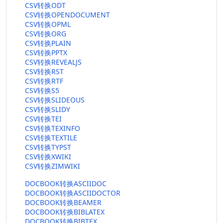
CSV转换ODT
CSV转换OPENDOCUMENT
CSV转换OPML
CSV转换ORG
CSV转换PLAIN
CSV转换PPTX
CSV转换REVEALJS
CSV转换RST
CSV转换RTF
CSV转换S5
CSV转换SLIDEOUS
CSV转换SLIDY
CSV转换TEI
CSV转换TEXINFO
CSV转换TEXTILE
CSV转换TYPST
CSV转换XWIKI
CSV转换ZIMWIKI
DOCBOOK转换ASCIIDOC
DOCBOOK转换ASCIIDOCTOR
DOCBOOK转换BEAMER
DOCBOOK转换BIBLATEX
DOCBOOK转换BIBTEX