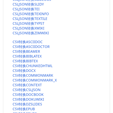
CSLJSON转换SLIDY
CSLJSON转换TEI
CSLJSON转换TEXINFO
CSLJSON转换TEXTILE
CSLJSON转换TYPST
CSLJSON转换XWIKI
CSLJSON转换ZIMWIKI
CSV转换ASCIIDOC
CSV转换ASCIIDOCTOR
CSV转换BEAMER
CSV转换BIBLATEX
CSV转换BIBTEX
CSV转换CHUNKEDHTML
CSV转换DOCX
CSV转换COMMONMARK
CSV转换COMMONMARK_X
CSV转换CONTEXT
CSV转换CSLJSON
CSV转换DOCBOOK
CSV转换DOKUWIKI
CSV转换DZSLIDES
CSV转换EPUB