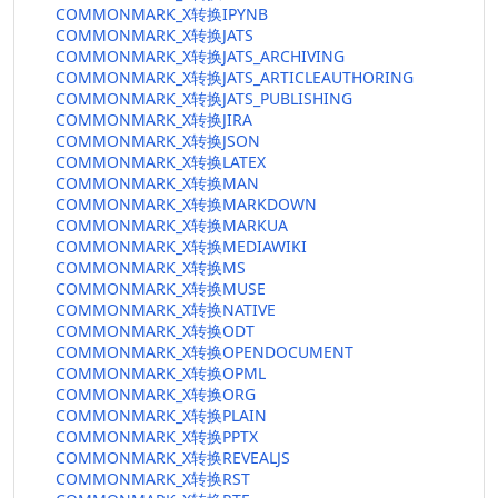
COMMONMARK_X转换IPYNB
COMMONMARK_X转换JATS
COMMONMARK_X转换JATS_ARCHIVING
COMMONMARK_X转换JATS_ARTICLEAUTHORING
COMMONMARK_X转换JATS_PUBLISHING
COMMONMARK_X转换JIRA
COMMONMARK_X转换JSON
COMMONMARK_X转换LATEX
COMMONMARK_X转换MAN
COMMONMARK_X转换MARKDOWN
COMMONMARK_X转换MARKUA
COMMONMARK_X转换MEDIAWIKI
COMMONMARK_X转换MS
COMMONMARK_X转换MUSE
COMMONMARK_X转换NATIVE
COMMONMARK_X转换ODT
COMMONMARK_X转换OPENDOCUMENT
COMMONMARK_X转换OPML
COMMONMARK_X转换ORG
COMMONMARK_X转换PLAIN
COMMONMARK_X转换PPTX
COMMONMARK_X转换REVEALJS
COMMONMARK_X转换RST