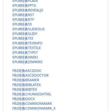
EPUB转换PLAIN
EPUB转换PPTX
EPUB转换REVEALJS
EPUB转换RST
EPUB转换RTF
EPUB转换S5
EPUB转换SLIDEOUS
EPUB转换SLIDY
EPUB转换TEI
EPUB转换TEXINFO
EPUB转换TEXTILE
EPUB转换TYPST
EPUB转换XWIKI
EPUB转换ZIMWIKI
FB2转换ASCIIDOC
FB2转换ASCIIDOCTOR
FB2转换BEAMER
FB2转换BIBLATEX
FB2转换BIBTEX
FB2转换CHUNKEDHTML
FB2转换DOCX
FB2转换COMMONMARK
FB2转换COMMONMARK_X