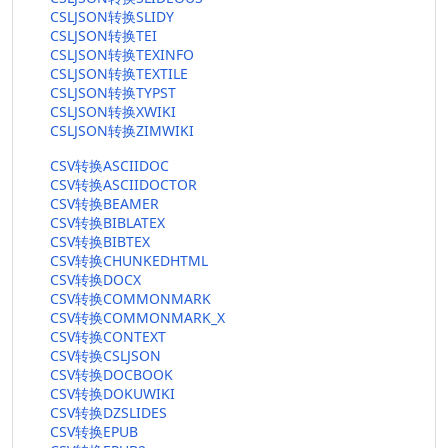
CSLJSON转换SLIDY
CSLJSON转换TEI
CSLJSON转换TEXINFO
CSLJSON转换TEXTILE
CSLJSON转换TYPST
CSLJSON转换XWIKI
CSLJSON转换ZIMWIKI
CSV转换ASCIIDOC
CSV转换ASCIIDOCTOR
CSV转换BEAMER
CSV转换BIBLATEX
CSV转换BIBTEX
CSV转换CHUNKEDHTML
CSV转换DOCX
CSV转换COMMONMARK
CSV转换COMMONMARK_X
CSV转换CONTEXT
CSV转换CSLJSON
CSV转换DOCBOOK
CSV转换DOKUWIKI
CSV转换DZSLIDES
CSV转换EPUB