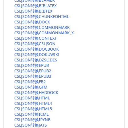
CSLJSON转换BEAMER
CSLJSON转换BIBLATEX
CSLJSON转换BIBTEX
CSLJSON转换CHUNKEDHTML
CSLJSON转换DOCX
CSLJSON转换COMMONMARK
CSLJSON转换COMMONMARK_X
CSLJSON转换CONTEXT
CSLJSON转换CSLJSON
CSLJSON转换DOCBOOK
CSLJSON转换DOKUWIKI
CSLJSON转换DZSLIDES
CSLJSON转换EPUB
CSLJSON转换EPUB2
CSLJSON转换EPUB3
CSLJSON转换FB2
CSLJSON转换GFM
CSLJSON转换HADDOCK
CSLJSON转换HTML
CSLJSON转换HTML4
CSLJSON转换HTML5
CSLJSON转换ICML
CSLJSON转换IPYNB
CSLJSON转换JATS