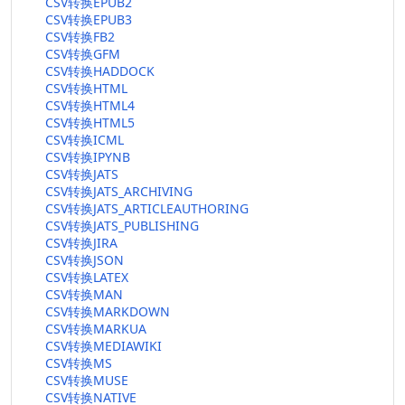
CSV转换EPUB2
CSV转换EPUB3
CSV转换FB2
CSV转换GFM
CSV转换HADDOCK
CSV转换HTML
CSV转换HTML4
CSV转换HTML5
CSV转换ICML
CSV转换IPYNB
CSV转换JATS
CSV转换JATS_ARCHIVING
CSV转换JATS_ARTICLEAUTHORING
CSV转换JATS_PUBLISHING
CSV转换JIRA
CSV转换JSON
CSV转换LATEX
CSV转换MAN
CSV转换MARKDOWN
CSV转换MARKUA
CSV转换MEDIAWIKI
CSV转换MS
CSV转换MUSE
CSV转换NATIVE