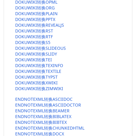
DOKUWIKI转换OPML
DOKUWIKI转换ORG
DOKUWIKI转换PLAIN
DOKUWIKI转换PPTX
DOKUWIKI转换REVEALJS
DOKUWIKI转换RST
DOKUWIKI转换RTF
DOKUWIKI转换S5
DOKUWIKI转换SLIDEOUS
DOKUWIKI转换SLIDY
DOKUWIKI转换TEI
DOKUWIKI转换TEXINFO
DOKUWIKI转换TEXTILE
DOKUWIKI转换TYPST
DOKUWIKI转换XWIKI
DOKUWIKI转换ZIMWIKI
ENDNOTEXML转换ASCIIDOC
ENDNOTEXML转换ASCIIDOCTOR
ENDNOTEXML转换BEAMER
ENDNOTEXML转换BIBLATEX
ENDNOTEXML转换BIBTEX
ENDNOTEXML转换CHUNKEDHTML
ENDNOTEXML转换DOCX