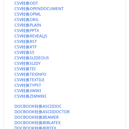
CSV转换ODT
CSV转换OPENDOCUMENT
CSV转换OPML
CSV转换ORG
CSV转换PLAIN
CSV转换PPTX
CSV转换REVEALJS
CSV转换RST
CSV转换RTF
CSV转换S5
CSV转换SLIDEOUS
CSV转换SLIDY
CSV转换TEI
CSV转换TEXINFO
CSV转换TEXTILE
CSV转换TYPST
CSV转换XWIKI
CSV转换ZIMWIKI
DOCBOOK转换ASCIIDOC
DOCBOOK转换ASCIIDOCTOR
DOCBOOK转换BEAMER
DOCBOOK转换BIBLATEX
DOCBOOK转换BIBTEX