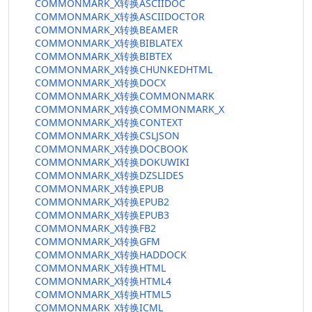
COMMONMARK_X转换ASCIIDOC
COMMONMARK_X转换ASCIIDOCTOR
COMMONMARK_X转换BEAMER
COMMONMARK_X转换BIBLATEX
COMMONMARK_X转换BIBTEX
COMMONMARK_X转换CHUNKEDHTML
COMMONMARK_X转换DOCX
COMMONMARK_X转换COMMONMARK
COMMONMARK_X转换COMMONMARK_X
COMMONMARK_X转换CONTEXT
COMMONMARK_X转换CSLJSON
COMMONMARK_X转换DOCBOOK
COMMONMARK_X转换DOKUWIKI
COMMONMARK_X转换DZSLIDES
COMMONMARK_X转换EPUB
COMMONMARK_X转换EPUB2
COMMONMARK_X转换EPUB3
COMMONMARK_X转换FB2
COMMONMARK_X转换GFM
COMMONMARK_X转换HADDOCK
COMMONMARK_X转换HTML
COMMONMARK_X转换HTML4
COMMONMARK_X转换HTML5
COMMONMARK_X转换ICML