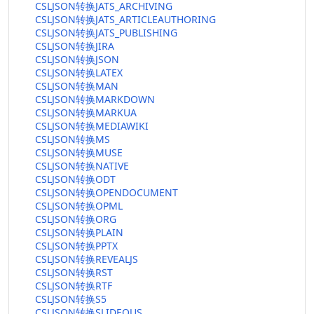
CSLJSON转换JATS_ARCHIVING
CSLJSON转换JATS_ARTICLEAUTHORING
CSLJSON转换JATS_PUBLISHING
CSLJSON转换JIRA
CSLJSON转换JSON
CSLJSON转换LATEX
CSLJSON转换MAN
CSLJSON转换MARKDOWN
CSLJSON转换MARKUA
CSLJSON转换MEDIAWIKI
CSLJSON转换MS
CSLJSON转换MUSE
CSLJSON转换NATIVE
CSLJSON转换ODT
CSLJSON转换OPENDOCUMENT
CSLJSON转换OPML
CSLJSON转换ORG
CSLJSON转换PLAIN
CSLJSON转换PPTX
CSLJSON转换REVEALJS
CSLJSON转换RST
CSLJSON转换RTF
CSLJSON转换S5
CSLJSON转换SLIDEOUS