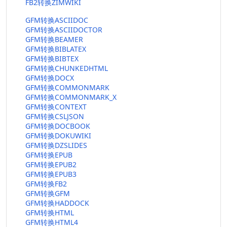
FB2转换ZIMWIKI
GFM转换ASCIIDOC
GFM转换ASCIIDOCTOR
GFM转换BEAMER
GFM转换BIBLATEX
GFM转换BIBTEX
GFM转换CHUNKEDHTML
GFM转换DOCX
GFM转换COMMONMARK
GFM转换COMMONMARK_X
GFM转换CONTEXT
GFM转换CSLJSON
GFM转换DOCBOOK
GFM转换DOKUWIKI
GFM转换DZSLIDES
GFM转换EPUB
GFM转换EPUB2
GFM转换EPUB3
GFM转换FB2
GFM转换GFM
GFM转换HADDOCK
GFM转换HTML
GFM转换HTML4