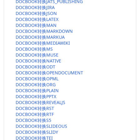
DOCBOOK转换JATS_PUBLISHING
DOCBOOK转换JIRA
DOCBOOK转换JSON
DOCBOOK转换LATEX
DOCBOOK转换MAN
DOCBOOK转换MARKDOWN
DOCBOOK转换MARKUA
DOCBOOK转换MEDIAWIKI
DOCBOOK转换MS
DOCBOOK转换MUSE
DOCBOOK转换NATIVE
DOCBOOK转换ODT
DOCBOOK转换OPENDOCUMENT
DOCBOOK转换OPML
DOCBOOK转换ORG
DOCBOOK转换PLAIN
DOCBOOK转换PPTX
DOCBOOK转换REVEALJS
DOCBOOK转换RST
DOCBOOK转换RTF
DOCBOOK转换S5
DOCBOOK转换SLIDEOUS
DOCBOOK转换SLIDY
DOCBOOK转换TEI