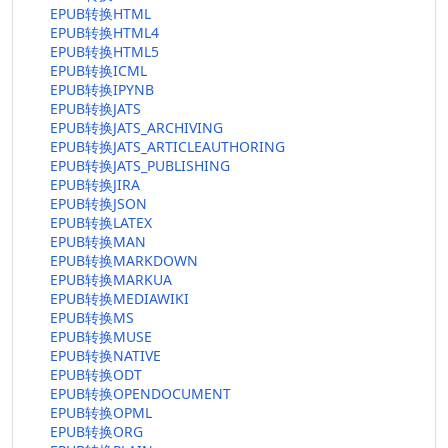
EPUB转换HTML
EPUB转换HTML4
EPUB转换HTML5
EPUB转换ICML
EPUB转换IPYNB
EPUB转换JATS
EPUB转换JATS_ARCHIVING
EPUB转换JATS_ARTICLEAUTHORING
EPUB转换JATS_PUBLISHING
EPUB转换JIRA
EPUB转换JSON
EPUB转换LATEX
EPUB转换MAN
EPUB转换MARKDOWN
EPUB转换MARKUA
EPUB转换MEDIAWIKI
EPUB转换MS
EPUB转换MUSE
EPUB转换NATIVE
EPUB转换ODT
EPUB转换OPENDOCUMENT
EPUB转换OPML
EPUB转换ORG