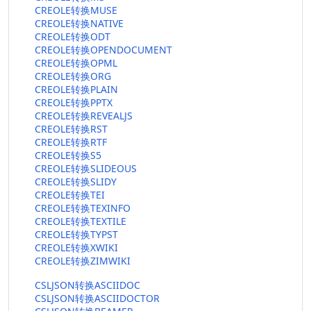
CREOLE转换MUSE
CREOLE转换NATIVE
CREOLE转换ODT
CREOLE转换OPENDOCUMENT
CREOLE转换OPML
CREOLE转换ORG
CREOLE转换PLAIN
CREOLE转换PPTX
CREOLE转换REVEALJS
CREOLE转换RST
CREOLE转换RTF
CREOLE转换S5
CREOLE转换SLIDEOUS
CREOLE转换SLIDY
CREOLE转换TEI
CREOLE转换TEXINFO
CREOLE转换TEXTILE
CREOLE转换TYPST
CREOLE转换XWIKI
CREOLE转换ZIMWIKI
CSLJSON转换ASCIIDOC
CSLJSON转换ASCIIDOCTOR