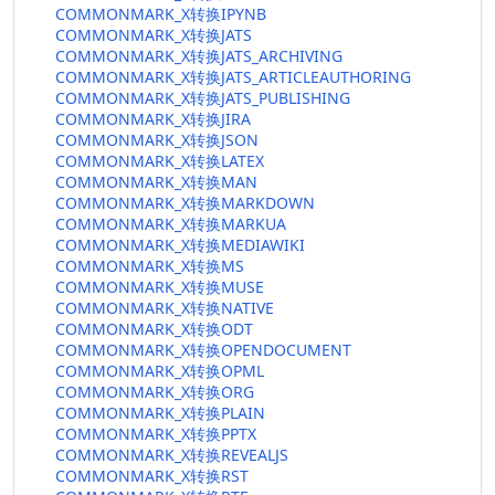
COMMONMARK_X转换IPYNB
COMMONMARK_X转换JATS
COMMONMARK_X转换JATS_ARCHIVING
COMMONMARK_X转换JATS_ARTICLEAUTHORING
COMMONMARK_X转换JATS_PUBLISHING
COMMONMARK_X转换JIRA
COMMONMARK_X转换JSON
COMMONMARK_X转换LATEX
COMMONMARK_X转换MAN
COMMONMARK_X转换MARKDOWN
COMMONMARK_X转换MARKUA
COMMONMARK_X转换MEDIAWIKI
COMMONMARK_X转换MS
COMMONMARK_X转换MUSE
COMMONMARK_X转换NATIVE
COMMONMARK_X转换ODT
COMMONMARK_X转换OPENDOCUMENT
COMMONMARK_X转换OPML
COMMONMARK_X转换ORG
COMMONMARK_X转换PLAIN
COMMONMARK_X转换PPTX
COMMONMARK_X转换REVEALJS
COMMONMARK_X转换RST