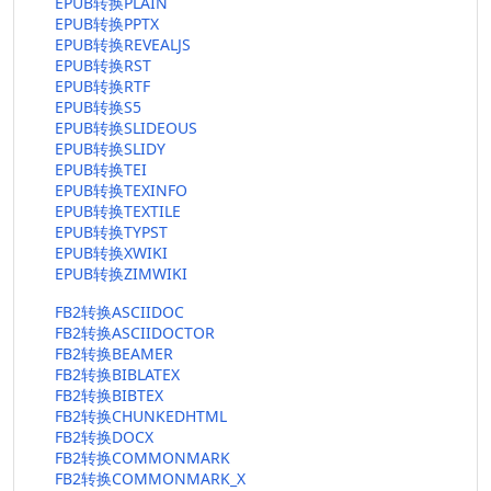
EPUB转换PLAIN
EPUB转换PPTX
EPUB转换REVEALJS
EPUB转换RST
EPUB转换RTF
EPUB转换S5
EPUB转换SLIDEOUS
EPUB转换SLIDY
EPUB转换TEI
EPUB转换TEXINFO
EPUB转换TEXTILE
EPUB转换TYPST
EPUB转换XWIKI
EPUB转换ZIMWIKI
FB2转换ASCIIDOC
FB2转换ASCIIDOCTOR
FB2转换BEAMER
FB2转换BIBLATEX
FB2转换BIBTEX
FB2转换CHUNKEDHTML
FB2转换DOCX
FB2转换COMMONMARK
FB2转换COMMONMARK_X