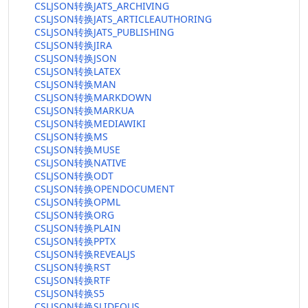
CSLJSON转换JATS_ARCHIVING
CSLJSON转换JATS_ARTICLEAUTHORING
CSLJSON转换JATS_PUBLISHING
CSLJSON转换JIRA
CSLJSON转换JSON
CSLJSON转换LATEX
CSLJSON转换MAN
CSLJSON转换MARKDOWN
CSLJSON转换MARKUA
CSLJSON转换MEDIAWIKI
CSLJSON转换MS
CSLJSON转换MUSE
CSLJSON转换NATIVE
CSLJSON转换ODT
CSLJSON转换OPENDOCUMENT
CSLJSON转换OPML
CSLJSON转换ORG
CSLJSON转换PLAIN
CSLJSON转换PPTX
CSLJSON转换REVEALJS
CSLJSON转换RST
CSLJSON转换RTF
CSLJSON转换S5
CSLJSON转换SLIDEOUS