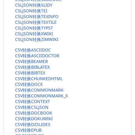
CSLJSON转换SLIDY
CSLJSON转换TEI
CSLJSON转换TEXINFO
CSLJSON转换TEXTILE
CSLJSON转换TYPST
CSLJSON转换XWIKI
CSLJSON转换ZIMWIKI
CSV转换ASCIIDOC
CSV转换ASCIIDOCTOR
CSV转换BEAMER
CSV转换BIBLATEX
CSV转换BIBTEX
CSV转换CHUNKEDHTML
CSV转换DOCX
CSV转换COMMONMARK
CSV转换COMMONMARK_X
CSV转换CONTEXT
CSV转换CSLJSON
CSV转换DOCBOOK
CSV转换DOKUWIKI
CSV转换DZSLIDES
CSV转换EPUB