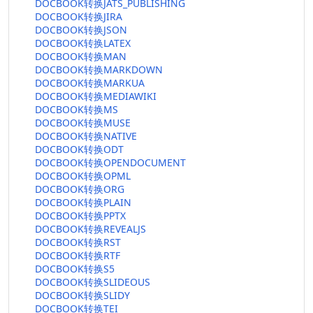
DOCBOOK转换JATS_PUBLISHING
DOCBOOK转换JIRA
DOCBOOK转换JSON
DOCBOOK转换LATEX
DOCBOOK转换MAN
DOCBOOK转换MARKDOWN
DOCBOOK转换MARKUA
DOCBOOK转换MEDIAWIKI
DOCBOOK转换MS
DOCBOOK转换MUSE
DOCBOOK转换NATIVE
DOCBOOK转换ODT
DOCBOOK转换OPENDOCUMENT
DOCBOOK转换OPML
DOCBOOK转换ORG
DOCBOOK转换PLAIN
DOCBOOK转换PPTX
DOCBOOK转换REVEALJS
DOCBOOK转换RST
DOCBOOK转换RTF
DOCBOOK转换S5
DOCBOOK转换SLIDEOUS
DOCBOOK转换SLIDY
DOCBOOK转换TEI