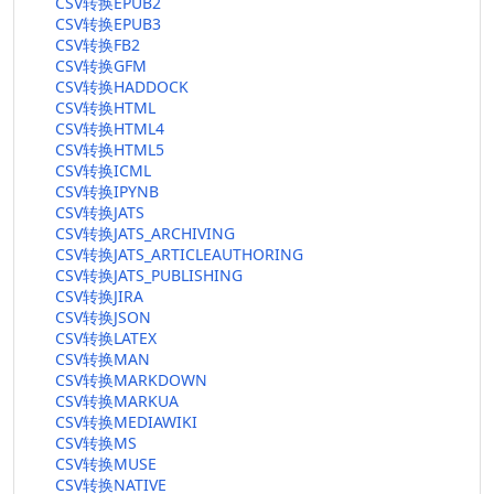
CSV转换EPUB2
CSV转换EPUB3
CSV转换FB2
CSV转换GFM
CSV转换HADDOCK
CSV转换HTML
CSV转换HTML4
CSV转换HTML5
CSV转换ICML
CSV转换IPYNB
CSV转换JATS
CSV转换JATS_ARCHIVING
CSV转换JATS_ARTICLEAUTHORING
CSV转换JATS_PUBLISHING
CSV转换JIRA
CSV转换JSON
CSV转换LATEX
CSV转换MAN
CSV转换MARKDOWN
CSV转换MARKUA
CSV转换MEDIAWIKI
CSV转换MS
CSV转换MUSE
CSV转换NATIVE