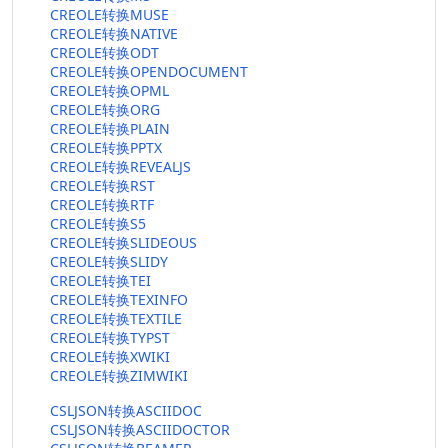
CREOLE转换MUSE
CREOLE转换NATIVE
CREOLE转换ODT
CREOLE转换OPENDOCUMENT
CREOLE转换OPML
CREOLE转换ORG
CREOLE转换PLAIN
CREOLE转换PPTX
CREOLE转换REVEALJS
CREOLE转换RST
CREOLE转换RTF
CREOLE转换S5
CREOLE转换SLIDEOUS
CREOLE转换SLIDY
CREOLE转换TEI
CREOLE转换TEXINFO
CREOLE转换TEXTILE
CREOLE转换TYPST
CREOLE转换XWIKI
CREOLE转换ZIMWIKI
CSLJSON转换ASCIIDOC
CSLJSON转换ASCIIDOCTOR