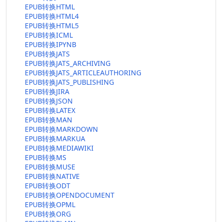
EPUB转换HTML
EPUB转换HTML4
EPUB转换HTML5
EPUB转换ICML
EPUB转换IPYNB
EPUB转换JATS
EPUB转换JATS_ARCHIVING
EPUB转换JATS_ARTICLEAUTHORING
EPUB转换JATS_PUBLISHING
EPUB转换JIRA
EPUB转换JSON
EPUB转换LATEX
EPUB转换MAN
EPUB转换MARKDOWN
EPUB转换MARKUA
EPUB转换MEDIAWIKI
EPUB转换MS
EPUB转换MUSE
EPUB转换NATIVE
EPUB转换ODT
EPUB转换OPENDOCUMENT
EPUB转换OPML
EPUB转换ORG