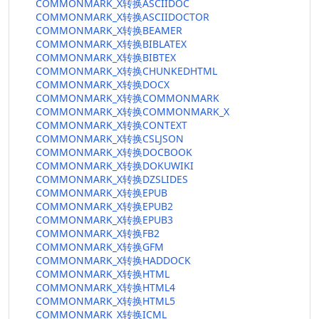
COMMONMARK_X转换ASCIIDOC
COMMONMARK_X转换ASCIIDOCTOR
COMMONMARK_X转换BEAMER
COMMONMARK_X转换BIBLATEX
COMMONMARK_X转换BIBTEX
COMMONMARK_X转换CHUNKEDHTML
COMMONMARK_X转换DOCX
COMMONMARK_X转换COMMONMARK
COMMONMARK_X转换COMMONMARK_X
COMMONMARK_X转换CONTEXT
COMMONMARK_X转换CSLJSON
COMMONMARK_X转换DOCBOOK
COMMONMARK_X转换DOKUWIKI
COMMONMARK_X转换DZSLIDES
COMMONMARK_X转换EPUB
COMMONMARK_X转换EPUB2
COMMONMARK_X转换EPUB3
COMMONMARK_X转换FB2
COMMONMARK_X转换GFM
COMMONMARK_X转换HADDOCK
COMMONMARK_X转换HTML
COMMONMARK_X转换HTML4
COMMONMARK_X转换HTML5
COMMONMARK_X转换ICML