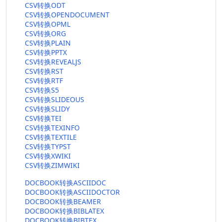
CSV转换ODT
CSV转换OPENDOCUMENT
CSV转换OPML
CSV转换ORG
CSV转换PLAIN
CSV转换PPTX
CSV转换REVEALJS
CSV转换RST
CSV转换RTF
CSV转换S5
CSV转换SLIDEOUS
CSV转换SLIDY
CSV转换TEI
CSV转换TEXINFO
CSV转换TEXTILE
CSV转换TYPST
CSV转换XWIKI
CSV转换ZIMWIKI
DOCBOOK转换ASCIIDOC
DOCBOOK转换ASCIIDOCTOR
DOCBOOK转换BEAMER
DOCBOOK转换BIBLATEX
DOCBOOK转换BIBTEX