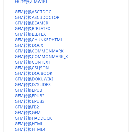
FB2转换ZIMWIKI
GFM转换ASCIIDOC
GFM转换ASCIIDOCTOR
GFM转换BEAMER
GFM转换BIBLATEX
GFM转换BIBTEX
GFM转换CHUNKEDHTML
GFM转换DOCX
GFM转换COMMONMARK
GFM转换COMMONMARK_X
GFM转换CONTEXT
GFM转换CSLJSON
GFM转换DOCBOOK
GFM转换DOKUWIKI
GFM转换DZSLIDES
GFM转换EPUB
GFM转换EPUB2
GFM转换EPUB3
GFM转换FB2
GFM转换GFM
GFM转换HADDOCK
GFM转换HTML
GFM转换HTML4