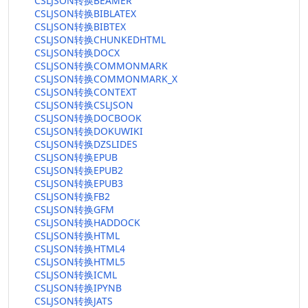
CSLJSON转换BEAMER
CSLJSON转换BIBLATEX
CSLJSON转换BIBTEX
CSLJSON转换CHUNKEDHTML
CSLJSON转换DOCX
CSLJSON转换COMMONMARK
CSLJSON转换COMMONMARK_X
CSLJSON转换CONTEXT
CSLJSON转换CSLJSON
CSLJSON转换DOCBOOK
CSLJSON转换DOKUWIKI
CSLJSON转换DZSLIDES
CSLJSON转换EPUB
CSLJSON转换EPUB2
CSLJSON转换EPUB3
CSLJSON转换FB2
CSLJSON转换GFM
CSLJSON转换HADDOCK
CSLJSON转换HTML
CSLJSON转换HTML4
CSLJSON转换HTML5
CSLJSON转换ICML
CSLJSON转换IPYNB
CSLJSON转换JATS