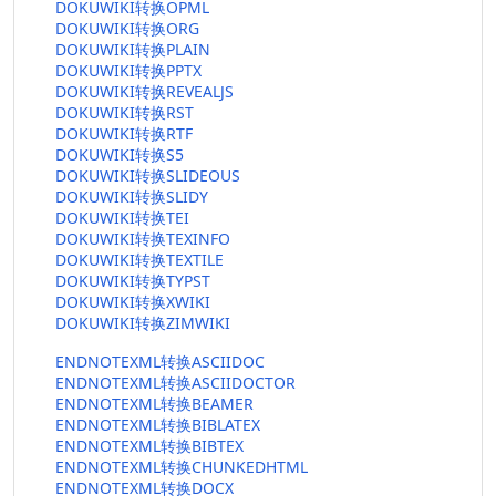
DOKUWIKI转换OPML
DOKUWIKI转换ORG
DOKUWIKI转换PLAIN
DOKUWIKI转换PPTX
DOKUWIKI转换REVEALJS
DOKUWIKI转换RST
DOKUWIKI转换RTF
DOKUWIKI转换S5
DOKUWIKI转换SLIDEOUS
DOKUWIKI转换SLIDY
DOKUWIKI转换TEI
DOKUWIKI转换TEXINFO
DOKUWIKI转换TEXTILE
DOKUWIKI转换TYPST
DOKUWIKI转换XWIKI
DOKUWIKI转换ZIMWIKI
ENDNOTEXML转换ASCIIDOC
ENDNOTEXML转换ASCIIDOCTOR
ENDNOTEXML转换BEAMER
ENDNOTEXML转换BIBLATEX
ENDNOTEXML转换BIBTEX
ENDNOTEXML转换CHUNKEDHTML
ENDNOTEXML转换DOCX