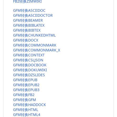
FB2转换ZIMWIKI
GFM转换ASCIIDOC
GFM转换ASCIIDOCTOR
GFM转换BEAMER
GFM转换BIBLATEX
GFM转换BIBTEX
GFM转换CHUNKEDHTML
GFM转换DOCX
GFM转换COMMONMARK
GFM转换COMMONMARK_X
GFM转换CONTEXT
GFM转换CSLJSON
GFM转换DOCBOOK
GFM转换DOKUWIKI
GFM转换DZSLIDES
GFM转换EPUB
GFM转换EPUB2
GFM转换EPUB3
GFM转换FB2
GFM转换GFM
GFM转换HADDOCK
GFM转换HTML
GFM转换HTML4