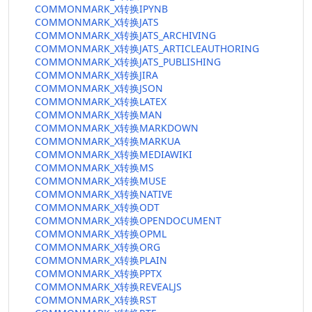
COMMONMARK_X转换IPYNB
COMMONMARK_X转换JATS
COMMONMARK_X转换JATS_ARCHIVING
COMMONMARK_X转换JATS_ARTICLEAUTHORING
COMMONMARK_X转换JATS_PUBLISHING
COMMONMARK_X转换JIRA
COMMONMARK_X转换JSON
COMMONMARK_X转换LATEX
COMMONMARK_X转换MAN
COMMONMARK_X转换MARKDOWN
COMMONMARK_X转换MARKUA
COMMONMARK_X转换MEDIAWIKI
COMMONMARK_X转换MS
COMMONMARK_X转换MUSE
COMMONMARK_X转换NATIVE
COMMONMARK_X转换ODT
COMMONMARK_X转换OPENDOCUMENT
COMMONMARK_X转换OPML
COMMONMARK_X转换ORG
COMMONMARK_X转换PLAIN
COMMONMARK_X转换PPTX
COMMONMARK_X转换REVEALJS
COMMONMARK_X转换RST