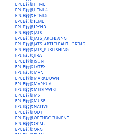
EPUB转换HTML
EPUB转换HTML4
EPUB转换HTML5
EPUB转换ICML
EPUB转换IPYNB
EPUB转换JATS
EPUB转换JATS_ARCHIVING
EPUB转换JATS_ARTICLEAUTHORING
EPUB转换JATS_PUBLISHING
EPUB转换JIRA
EPUB转换JSON
EPUB转换LATEX
EPUB转换MAN
EPUB转换MARKDOWN
EPUB转换MARKUA
EPUB转换MEDIAWIKI
EPUB转换MS
EPUB转换MUSE
EPUB转换NATIVE
EPUB转换ODT
EPUB转换OPENDOCUMENT
EPUB转换OPML
EPUB转换ORG