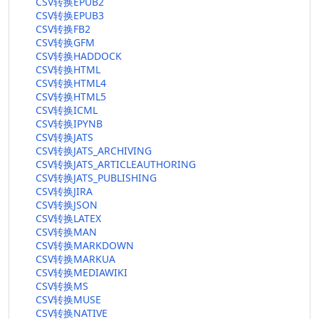
CSV转换EPUB2
CSV转换EPUB3
CSV转换FB2
CSV转换GFM
CSV转换HADDOCK
CSV转换HTML
CSV转换HTML4
CSV转换HTML5
CSV转换ICML
CSV转换IPYNB
CSV转换JATS
CSV转换JATS_ARCHIVING
CSV转换JATS_ARTICLEAUTHORING
CSV转换JATS_PUBLISHING
CSV转换JIRA
CSV转换JSON
CSV转换LATEX
CSV转换MAN
CSV转换MARKDOWN
CSV转换MARKUA
CSV转换MEDIAWIKI
CSV转换MS
CSV转换MUSE
CSV转换NATIVE