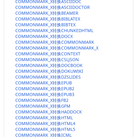
COMMONMARK_X转换ASCIIDOC
COMMONMARK_X转换ASCIIDOCTOR
COMMONMARK_X转换BEAMER
COMMONMARK_X转换BIBLATEX
COMMONMARK_X转换BIBTEX
COMMONMARK_X转换CHUNKEDHTML
COMMONMARK_X转换DOCX
COMMONMARK_X转换COMMONMARK
COMMONMARK_X转换COMMONMARK_X
COMMONMARK_X转换CONTEXT
COMMONMARK_X转换CSLJSON
COMMONMARK_X转换DOCBOOK
COMMONMARK_X转换DOKUWIKI
COMMONMARK_X转换DZSLIDES
COMMONMARK_X转换EPUB
COMMONMARK_X转换EPUB2
COMMONMARK_X转换EPUB3
COMMONMARK_X转换FB2
COMMONMARK_X转换GFM
COMMONMARK_X转换HADDOCK
COMMONMARK_X转换HTML
COMMONMARK_X转换HTML4
COMMONMARK_X转换HTML5
COMMONMARK_X转换ICML