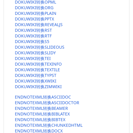
DOKUWIKI转换OPML
DOKUWIKI转换ORG
DOKUWIKI转换PLAIN
DOKUWIKI转换PPTX
DOKUWIKI转换REVEALJS
DOKUWIKI转换RST
DOKUWIKI转换RTF
DOKUWIKI转换S5
DOKUWIKI转换SLIDEOUS
DOKUWIKI转换SLIDY
DOKUWIKI转换TEI
DOKUWIKI转换TEXINFO
DOKUWIKI转换TEXTILE
DOKUWIKI转换TYPST
DOKUWIKI转换XWIKI
DOKUWIKI转换ZIMWIKI
ENDNOTEXML转换ASCIIDOC
ENDNOTEXML转换ASCIIDOCTOR
ENDNOTEXML转换BEAMER
ENDNOTEXML转换BIBLATEX
ENDNOTEXML转换BIBTEX
ENDNOTEXML转换CHUNKEDHTML
ENDNOTEXML转换DOCX