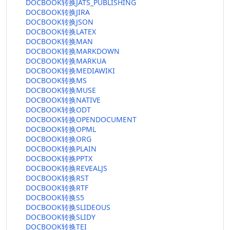
DOCBOOK转换JATS_PUBLISHING
DOCBOOK转换JIRA
DOCBOOK转换JSON
DOCBOOK转换LATEX
DOCBOOK转换MAN
DOCBOOK转换MARKDOWN
DOCBOOK转换MARKUA
DOCBOOK转换MEDIAWIKI
DOCBOOK转换MS
DOCBOOK转换MUSE
DOCBOOK转换NATIVE
DOCBOOK转换ODT
DOCBOOK转换OPENDOCUMENT
DOCBOOK转换OPML
DOCBOOK转换ORG
DOCBOOK转换PLAIN
DOCBOOK转换PPTX
DOCBOOK转换REVEALJS
DOCBOOK转换RST
DOCBOOK转换RTF
DOCBOOK转换S5
DOCBOOK转换SLIDEOUS
DOCBOOK转换SLIDY
DOCBOOK转换TEI