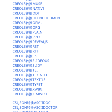
CREOLE转换MUSE
CREOLE转换NATIVE
CREOLE转换ODT
CREOLE转换OPENDOCUMENT
CREOLE转换OPML
CREOLE转换ORG
CREOLE转换PLAIN
CREOLE转换PPTX
CREOLE转换REVEALJS
CREOLE转换RST
CREOLE转换RTF
CREOLE转换S5
CREOLE转换SLIDEOUS
CREOLE转换SLIDY
CREOLE转换TEI
CREOLE转换TEXINFO
CREOLE转换TEXTILE
CREOLE转换TYPST
CREOLE转换XWIKI
CREOLE转换ZIMWIKI
CSLJSON转换ASCIIDOC
CSLJSON转换ASCIIDOCTOR