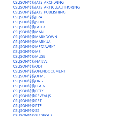
CSLJSON转换JATS_ARCHIVING
CSLJSON转换JATS_ARTICLEAUTHORING
CSLJSON转换JATS_PUBLISHING
CSLJSON转换JIRA
CSLJSON转换JSON
CSLJSON转换LATEX
CSLJSON转换MAN
CSLJSON转换MARKDOWN
CSLJSON转换MARKUA
CSLJSON转换MEDIAWIKI
CSLJSON转换MS
CSLJSON转换MUSE
CSLJSON转换NATIVE
CSLJSON转换ODT
CSLJSON转换OPENDOCUMENT
CSLJSON转换OPML
CSLJSON转换ORG
CSLJSON转换PLAIN
CSLJSON转换PPTX
CSLJSON转换REVEALJS
CSLJSON转换RST
CSLJSON转换RTF
CSLJSON转换S5
CSLJSON转换SLIDEOUS