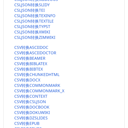
CSLJSON转换SLIDY
CSLJSON转换TEI
CSLJSON转换TEXINFO
CSLJSON转换TEXTILE
CSLJSON转换TYPST
CSLJSON转换XWIKI
CSLJSON转换ZIMWIKI
CSV转换ASCIIDOC
CSV转换ASCIIDOCTOR
CSV转换BEAMER
CSV转换BIBLATEX
CSV转换BIBTEX
CSV转换CHUNKEDHTML
CSV转换DOCX
CSV转换COMMONMARK
CSV转换COMMONMARK_X
CSV转换CONTEXT
CSV转换CSLJSON
CSV转换DOCBOOK
CSV转换DOKUWIKI
CSV转换DZSLIDES
CSV转换EPUB