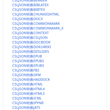
CSLJSON转换BEAMER
CSLJSON转换BIBLATEX
CSLJSON转换BIBTEX
CSLJSON转换CHUNKEDHTML
CSLJSON转换DOCX
CSLJSON转换COMMONMARK
CSLJSON转换COMMONMARK_X
CSLJSON转换CONTEXT
CSLJSON转换CSLJSON
CSLJSON转换DOCBOOK
CSLJSON转换DOKUWIKI
CSLJSON转换DZSLIDES
CSLJSON转换EPUB
CSLJSON转换EPUB2
CSLJSON转换EPUB3
CSLJSON转换FB2
CSLJSON转换GFM
CSLJSON转换HADDOCK
CSLJSON转换HTML
CSLJSON转换HTML4
CSLJSON转换HTML5
CSLJSON转换ICML
CSLJSON转换IPYNB
CSLJSON转换JATS