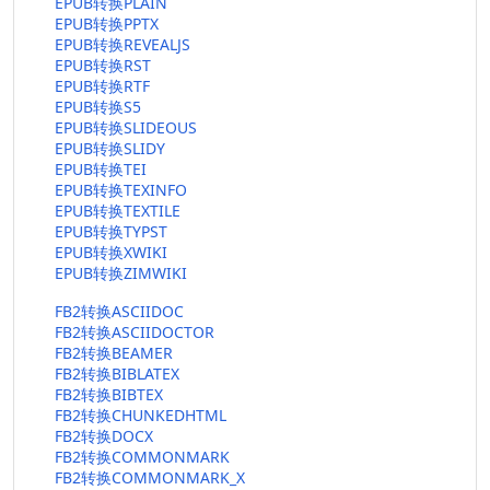
EPUB转换PLAIN
EPUB转换PPTX
EPUB转换REVEALJS
EPUB转换RST
EPUB转换RTF
EPUB转换S5
EPUB转换SLIDEOUS
EPUB转换SLIDY
EPUB转换TEI
EPUB转换TEXINFO
EPUB转换TEXTILE
EPUB转换TYPST
EPUB转换XWIKI
EPUB转换ZIMWIKI
FB2转换ASCIIDOC
FB2转换ASCIIDOCTOR
FB2转换BEAMER
FB2转换BIBLATEX
FB2转换BIBTEX
FB2转换CHUNKEDHTML
FB2转换DOCX
FB2转换COMMONMARK
FB2转换COMMONMARK_X