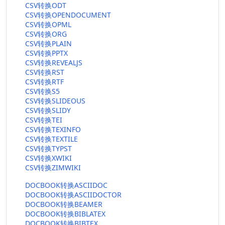
CSV转换ODT
CSV转换OPENDOCUMENT
CSV转换OPML
CSV转换ORG
CSV转换PLAIN
CSV转换PPTX
CSV转换REVEALJS
CSV转换RST
CSV转换RTF
CSV转换S5
CSV转换SLIDEOUS
CSV转换SLIDY
CSV转换TEI
CSV转换TEXINFO
CSV转换TEXTILE
CSV转换TYPST
CSV转换XWIKI
CSV转换ZIMWIKI
DOCBOOK转换ASCIIDOC
DOCBOOK转换ASCIIDOCTOR
DOCBOOK转换BEAMER
DOCBOOK转换BIBLATEX
DOCBOOK转换BIBTEX