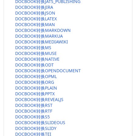
DOCBOOK转换JATS_PUBLISHING
DOCBOOK转换JIRA
DOCBOOK转换JSON
DOCBOOK转换LATEX
DOCBOOK转换MAN
DOCBOOK转换MARKDOWN
DOCBOOK转换MARKUA
DOCBOOK转换MEDIAWIKI
DOCBOOK转换MS
DOCBOOK转换MUSE
DOCBOOK转换NATIVE
DOCBOOK转换ODT
DOCBOOK转换OPENDOCUMENT
DOCBOOK转换OPML
DOCBOOK转换ORG
DOCBOOK转换PLAIN
DOCBOOK转换PPTX
DOCBOOK转换REVEALJS
DOCBOOK转换RST
DOCBOOK转换RTF
DOCBOOK转换S5
DOCBOOK转换SLIDEOUS
DOCBOOK转换SLIDY
DOCBOOK转换TEI