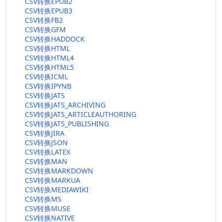
CSV转换EPUB2
CSV转换EPUB3
CSV转换FB2
CSV转换GFM
CSV转换HADDOCK
CSV转换HTML
CSV转换HTML4
CSV转换HTML5
CSV转换ICML
CSV转换IPYNB
CSV转换JATS
CSV转换JATS_ARCHIVING
CSV转换JATS_ARTICLEAUTHORING
CSV转换JATS_PUBLISHING
CSV转换JIRA
CSV转换JSON
CSV转换LATEX
CSV转换MAN
CSV转换MARKDOWN
CSV转换MARKUA
CSV转换MEDIAWIKI
CSV转换MS
CSV转换MUSE
CSV转换NATIVE