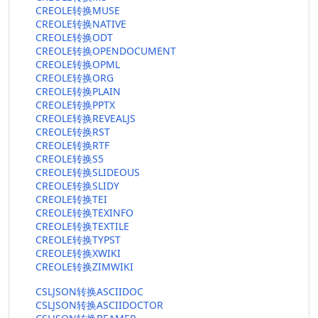
CREOLE转换MUSE
CREOLE转换NATIVE
CREOLE转换ODT
CREOLE转换OPENDOCUMENT
CREOLE转换OPML
CREOLE转换ORG
CREOLE转换PLAIN
CREOLE转换PPTX
CREOLE转换REVEALJS
CREOLE转换RST
CREOLE转换RTF
CREOLE转换S5
CREOLE转换SLIDEOUS
CREOLE转换SLIDY
CREOLE转换TEI
CREOLE转换TEXINFO
CREOLE转换TEXTILE
CREOLE转换TYPST
CREOLE转换XWIKI
CREOLE转换ZIMWIKI
CSLJSON转换ASCIIDOC
CSLJSON转换ASCIIDOCTOR