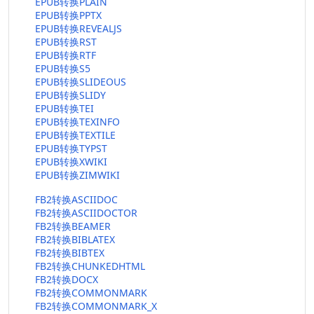
EPUB转换PLAIN
EPUB转换PPTX
EPUB转换REVEALJS
EPUB转换RST
EPUB转换RTF
EPUB转换S5
EPUB转换SLIDEOUS
EPUB转换SLIDY
EPUB转换TEI
EPUB转换TEXINFO
EPUB转换TEXTILE
EPUB转换TYPST
EPUB转换XWIKI
EPUB转换ZIMWIKI
FB2转换ASCIIDOC
FB2转换ASCIIDOCTOR
FB2转换BEAMER
FB2转换BIBLATEX
FB2转换BIBTEX
FB2转换CHUNKEDHTML
FB2转换DOCX
FB2转换COMMONMARK
FB2转换COMMONMARK_X