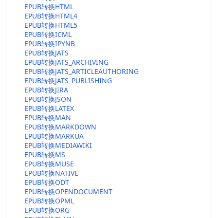
EPUB转换HTML
EPUB转换HTML4
EPUB转换HTML5
EPUB转换ICML
EPUB转换IPYNB
EPUB转换JATS
EPUB转换JATS_ARCHIVING
EPUB转换JATS_ARTICLEAUTHORING
EPUB转换JATS_PUBLISHING
EPUB转换JIRA
EPUB转换JSON
EPUB转换LATEX
EPUB转换MAN
EPUB转换MARKDOWN
EPUB转换MARKUA
EPUB转换MEDIAWIKI
EPUB转换MS
EPUB转换MUSE
EPUB转换NATIVE
EPUB转换ODT
EPUB转换OPENDOCUMENT
EPUB转换OPML
EPUB转换ORG