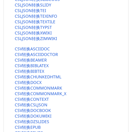
CSLJSON转换SLIDY
CSLJSON转换TEI
CSLJSON转换TEXINFO
CSLJSON转换TEXTILE
CSLJSON转换TYPST
CSLJSON转换XWIKI
CSLJSON转换ZIMWIKI
CSV转换ASCIIDOC
CSV转换ASCIIDOCTOR
CSV转换BEAMER
CSV转换BIBLATEX
CSV转换BIBTEX
CSV转换CHUNKEDHTML
CSV转换DOCX
CSV转换COMMONMARK
CSV转换COMMONMARK_X
CSV转换CONTEXT
CSV转换CSLJSON
CSV转换DOCBOOK
CSV转换DOKUWIKI
CSV转换DZSLIDES
CSV转换EPUB