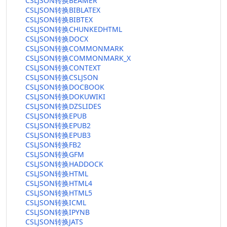
CSLJSON转换BEAMER
CSLJSON转换BIBLATEX
CSLJSON转换BIBTEX
CSLJSON转换CHUNKEDHTML
CSLJSON转换DOCX
CSLJSON转换COMMONMARK
CSLJSON转换COMMONMARK_X
CSLJSON转换CONTEXT
CSLJSON转换CSLJSON
CSLJSON转换DOCBOOK
CSLJSON转换DOKUWIKI
CSLJSON转换DZSLIDES
CSLJSON转换EPUB
CSLJSON转换EPUB2
CSLJSON转换EPUB3
CSLJSON转换FB2
CSLJSON转换GFM
CSLJSON转换HADDOCK
CSLJSON转换HTML
CSLJSON转换HTML4
CSLJSON转换HTML5
CSLJSON转换ICML
CSLJSON转换IPYNB
CSLJSON转换JATS