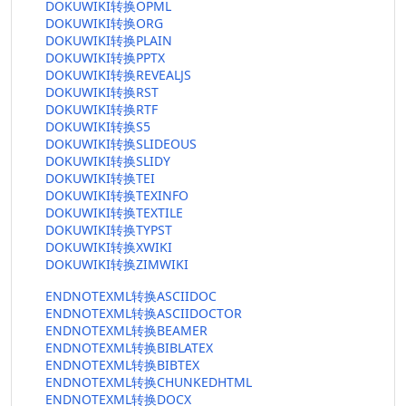
DOKUWIKI转换OPML
DOKUWIKI转换ORG
DOKUWIKI转换PLAIN
DOKUWIKI转换PPTX
DOKUWIKI转换REVEALJS
DOKUWIKI转换RST
DOKUWIKI转换RTF
DOKUWIKI转换S5
DOKUWIKI转换SLIDEOUS
DOKUWIKI转换SLIDY
DOKUWIKI转换TEI
DOKUWIKI转换TEXINFO
DOKUWIKI转换TEXTILE
DOKUWIKI转换TYPST
DOKUWIKI转换XWIKI
DOKUWIKI转换ZIMWIKI
ENDNOTEXML转换ASCIIDOC
ENDNOTEXML转换ASCIIDOCTOR
ENDNOTEXML转换BEAMER
ENDNOTEXML转换BIBLATEX
ENDNOTEXML转换BIBTEX
ENDNOTEXML转换CHUNKEDHTML
ENDNOTEXML转换DOCX