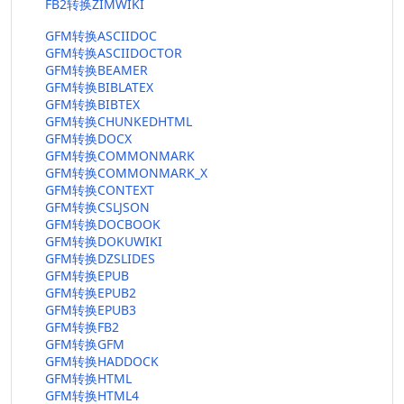
FB2转换ZIMWIKI
GFM转换ASCIIDOC
GFM转换ASCIIDOCTOR
GFM转换BEAMER
GFM转换BIBLATEX
GFM转换BIBTEX
GFM转换CHUNKEDHTML
GFM转换DOCX
GFM转换COMMONMARK
GFM转换COMMONMARK_X
GFM转换CONTEXT
GFM转换CSLJSON
GFM转换DOCBOOK
GFM转换DOKUWIKI
GFM转换DZSLIDES
GFM转换EPUB
GFM转换EPUB2
GFM转换EPUB3
GFM转换FB2
GFM转换GFM
GFM转换HADDOCK
GFM转换HTML
GFM转换HTML4