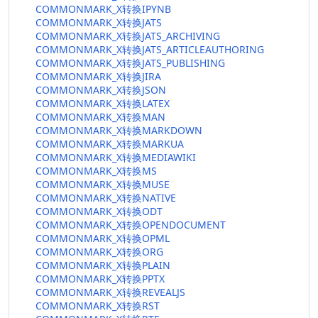
COMMONMARK_X转换IPYNB
COMMONMARK_X转换JATS
COMMONMARK_X转换JATS_ARCHIVING
COMMONMARK_X转换JATS_ARTICLEAUTHORING
COMMONMARK_X转换JATS_PUBLISHING
COMMONMARK_X转换JIRA
COMMONMARK_X转换JSON
COMMONMARK_X转换LATEX
COMMONMARK_X转换MAN
COMMONMARK_X转换MARKDOWN
COMMONMARK_X转换MARKUA
COMMONMARK_X转换MEDIAWIKI
COMMONMARK_X转换MS
COMMONMARK_X转换MUSE
COMMONMARK_X转换NATIVE
COMMONMARK_X转换ODT
COMMONMARK_X转换OPENDOCUMENT
COMMONMARK_X转换OPML
COMMONMARK_X转换ORG
COMMONMARK_X转换PLAIN
COMMONMARK_X转换PPTX
COMMONMARK_X转换REVEALJS
COMMONMARK_X转换RST