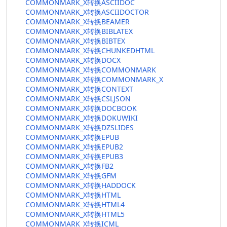
COMMONMARK_X转换ASCIIDOC
COMMONMARK_X转换ASCIIDOCTOR
COMMONMARK_X转换BEAMER
COMMONMARK_X转换BIBLATEX
COMMONMARK_X转换BIBTEX
COMMONMARK_X转换CHUNKEDHTML
COMMONMARK_X转换DOCX
COMMONMARK_X转换COMMONMARK
COMMONMARK_X转换COMMONMARK_X
COMMONMARK_X转换CONTEXT
COMMONMARK_X转换CSLJSON
COMMONMARK_X转换DOCBOOK
COMMONMARK_X转换DOKUWIKI
COMMONMARK_X转换DZSLIDES
COMMONMARK_X转换EPUB
COMMONMARK_X转换EPUB2
COMMONMARK_X转换EPUB3
COMMONMARK_X转换FB2
COMMONMARK_X转换GFM
COMMONMARK_X转换HADDOCK
COMMONMARK_X转换HTML
COMMONMARK_X转换HTML4
COMMONMARK_X转换HTML5
COMMONMARK_X转换ICML