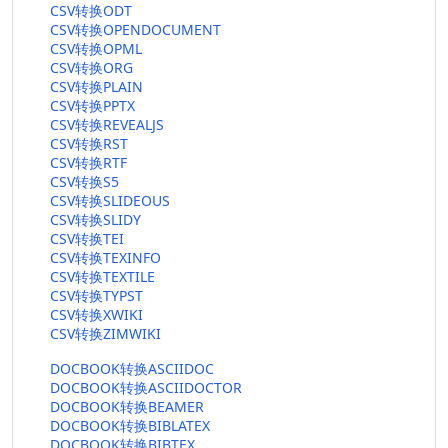
CSV转换ODT
CSV转换OPENDOCUMENT
CSV转换OPML
CSV转换ORG
CSV转换PLAIN
CSV转换PPTX
CSV转换REVEALJS
CSV转换RST
CSV转换RTF
CSV转换S5
CSV转换SLIDEOUS
CSV转换SLIDY
CSV转换TEI
CSV转换TEXINFO
CSV转换TEXTILE
CSV转换TYPST
CSV转换XWIKI
CSV转换ZIMWIKI
DOCBOOK转换ASCIIDOC
DOCBOOK转换ASCIIDOCTOR
DOCBOOK转换BEAMER
DOCBOOK转换BIBLATEX
DOCBOOK转换BIBTEX