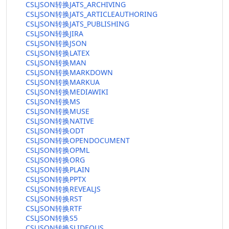
CSLJSON转换JATS_ARCHIVING
CSLJSON转换JATS_ARTICLEAUTHORING
CSLJSON转换JATS_PUBLISHING
CSLJSON转换JIRA
CSLJSON转换JSON
CSLJSON转换LATEX
CSLJSON转换MAN
CSLJSON转换MARKDOWN
CSLJSON转换MARKUA
CSLJSON转换MEDIAWIKI
CSLJSON转换MS
CSLJSON转换MUSE
CSLJSON转换NATIVE
CSLJSON转换ODT
CSLJSON转换OPENDOCUMENT
CSLJSON转换OPML
CSLJSON转换ORG
CSLJSON转换PLAIN
CSLJSON转换PPTX
CSLJSON转换REVEALJS
CSLJSON转换RST
CSLJSON转换RTF
CSLJSON转换S5
CSLJSON转换SLIDEOUS