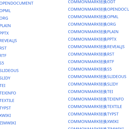
COMMONMARK转换ODT
换OPENDOCUMENT
COMMONMARK转换OPENDOCU
OPML
COMMONMARK转换OPML
ORG
COMMONMARK转换ORG
PLAIN
COMMONMARK转换PLAIN
PPTX
COMMONMARK转换PPTX
EVEALJS
COMMONMARK转换REVEALJS
RST
COMMONMARK转换RST
RTF
COMMONMARK转换RTF
S5
COMMONMARK转换S5
SLIDEOUS
COMMONMARK转换SLIDEOUS
SLIDY
COMMONMARK转换SLIDY
TEI
COMMONMARK转换TEI
TEXINFO
COMMONMARK转换TEXINFO
EXTILE
COMMONMARK转换TEXTILE
TYPST
COMMONMARK转换TYPST
XWIKI
COMMONMARK转换XWIKI
ZIMWIKI
COMMONMARK转换ZIMWIKI