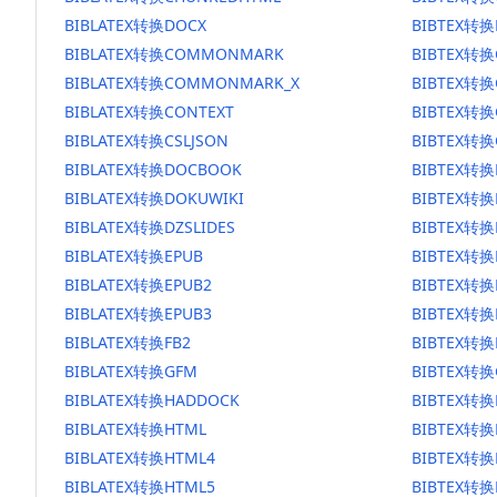
BIBLATEX转换DOCX
BIBTEX转换
BIBLATEX转换COMMONMARK
BIBTEX转
BIBLATEX转换COMMONMARK_X
BIBTEX转
BIBLATEX转换CONTEXT
BIBTEX转换
BIBLATEX转换CSLJSON
BIBTEX转换
BIBLATEX转换DOCBOOK
BIBTEX转
BIBLATEX转换DOKUWIKI
BIBTEX转换
BIBLATEX转换DZSLIDES
BIBTEX转换
BIBLATEX转换EPUB
BIBTEX转换
BIBLATEX转换EPUB2
BIBTEX转换
BIBLATEX转换EPUB3
BIBTEX转换
BIBLATEX转换FB2
BIBTEX转换
BIBLATEX转换GFM
BIBTEX转换
BIBLATEX转换HADDOCK
BIBTEX转换
BIBLATEX转换HTML
BIBTEX转换
BIBLATEX转换HTML4
BIBTEX转换
BIBLATEX转换HTML5
BIBTEX转换