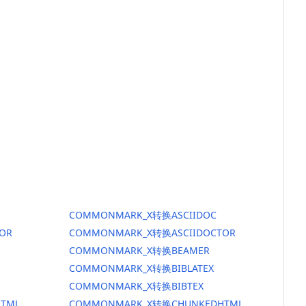
COMMONMARK_X转换ASCIIDOC
OR
COMMONMARK_X转换ASCIIDOCTOR
COMMONMARK_X转换BEAMER
COMMONMARK_X转换BIBLATEX
COMMONMARK_X转换BIBTEX
TML
COMMONMARK_X转换CHUNKEDHTML