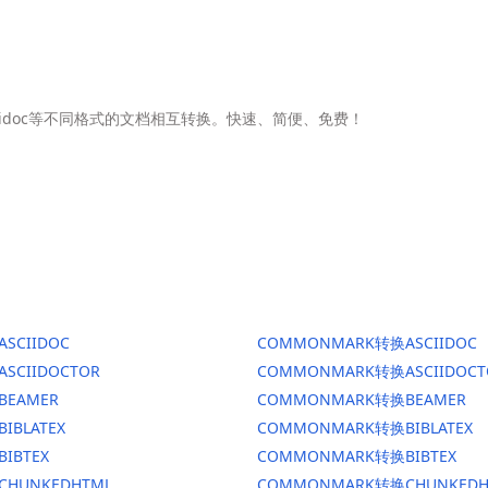
Asciidoc等不同格式的文档相互转换。快速、简便、免费！
ASCIIDOC
COMMONMARK转换ASCIIDOC
ASCIIDOCTOR
COMMONMARK转换ASCIIDOCT
BEAMER
COMMONMARK转换BEAMER
BIBLATEX
COMMONMARK转换BIBLATEX
BIBTEX
COMMONMARK转换BIBTEX
CHUNKEDHTML
COMMONMARK转换CHUNKEDH