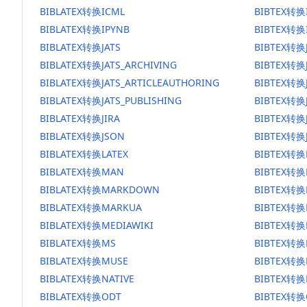
BIBLATEX转换ICML
BIBTEX转换
BIBLATEX转换IPYNB
BIBTEX转换
BIBLATEX转换JATS
BIBTEX转换
BIBLATEX转换JATS_ARCHIVING
BIBTEX转换J
BIBLATEX转换JATS_ARTICLEAUTHORING
BIBTEX转换J
BIBLATEX转换JATS_PUBLISHING
BIBTEX转换J
BIBLATEX转换JIRA
BIBTEX转换J
BIBLATEX转换JSON
BIBTEX转换
BIBLATEX转换LATEX
BIBTEX转换
BIBLATEX转换MAN
BIBTEX转
BIBLATEX转换MARKDOWN
BIBTEX转
BIBLATEX转换MARKUA
BIBTEX转换
BIBLATEX转换MEDIAWIKI
BIBTEX转换
BIBLATEX转换MS
BIBTEX转换
BIBLATEX转换MUSE
BIBTEX转换
BIBLATEX转换NATIVE
BIBTEX转换
BIBLATEX转换ODT
BIBTEX转换