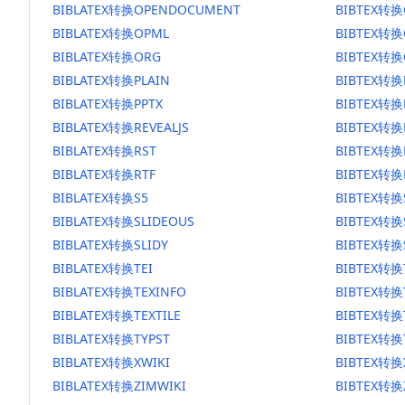
BIBLATEX转换OPENDOCUMENT
BIBTEX转
BIBLATEX转换OPML
BIBTEX转换
BIBLATEX转换ORG
BIBTEX转换
BIBLATEX转换PLAIN
BIBTEX转换
BIBLATEX转换PPTX
BIBTEX转换
BIBLATEX转换REVEALJS
BIBTEX转换R
BIBLATEX转换RST
BIBTEX转换
BIBLATEX转换RTF
BIBTEX转换
BIBLATEX转换S5
BIBTEX转换
BIBLATEX转换SLIDEOUS
BIBTEX转换
BIBLATEX转换SLIDY
BIBTEX转换
BIBLATEX转换TEI
BIBTEX转换
BIBLATEX转换TEXINFO
BIBTEX转换
BIBLATEX转换TEXTILE
BIBTEX转换T
BIBLATEX转换TYPST
BIBTEX转换
BIBLATEX转换XWIKI
BIBTEX转换
BIBLATEX转换ZIMWIKI
BIBTEX转换