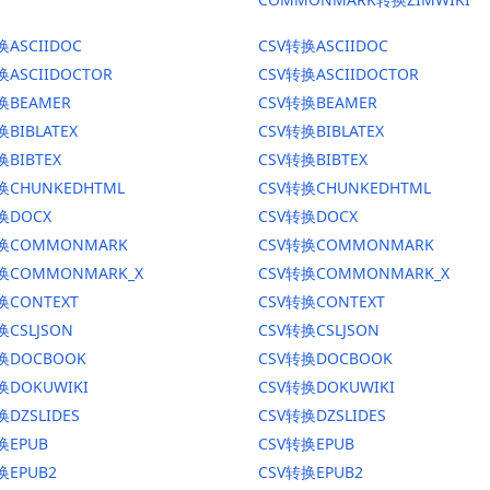
换ASCIIDOC
CSV转换ASCIIDOC
换ASCIIDOCTOR
CSV转换ASCIIDOCTOR
换BEAMER
CSV转换BEAMER
换BIBLATEX
CSV转换BIBLATEX
换BIBTEX
CSV转换BIBTEX
换CHUNKEDHTML
CSV转换CHUNKEDHTML
换DOCX
CSV转换DOCX
转换COMMONMARK
CSV转换COMMONMARK
转换COMMONMARK_X
CSV转换COMMONMARK_X
换CONTEXT
CSV转换CONTEXT
换CSLJSON
CSV转换CSLJSON
转换DOCBOOK
CSV转换DOCBOOK
换DOKUWIKI
CSV转换DOKUWIKI
换DZSLIDES
CSV转换DZSLIDES
换EPUB
CSV转换EPUB
换EPUB2
CSV转换EPUB2