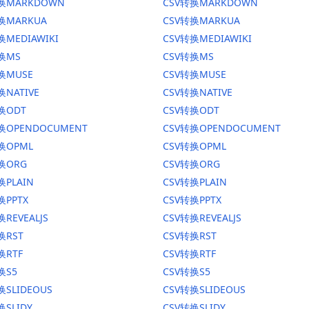
转换MARKDOWN
CSV转换MARKDOWN
转换MARKUA
CSV转换MARKUA
换MEDIAWIKI
CSV转换MEDIAWIKI
转换MS
CSV转换MS
换MUSE
CSV转换MUSE
换NATIVE
CSV转换NATIVE
换ODT
CSV转换ODT
转换OPENDOCUMENT
CSV转换OPENDOCUMENT
换OPML
CSV转换OPML
转换ORG
CSV转换ORG
换PLAIN
CSV转换PLAIN
换PPTX
CSV转换PPTX
换REVEALJS
CSV转换REVEALJS
换RST
CSV转换RST
换RTF
CSV转换RTF
换S5
CSV转换S5
换SLIDEOUS
CSV转换SLIDEOUS
换SLIDY
CSV转换SLIDY