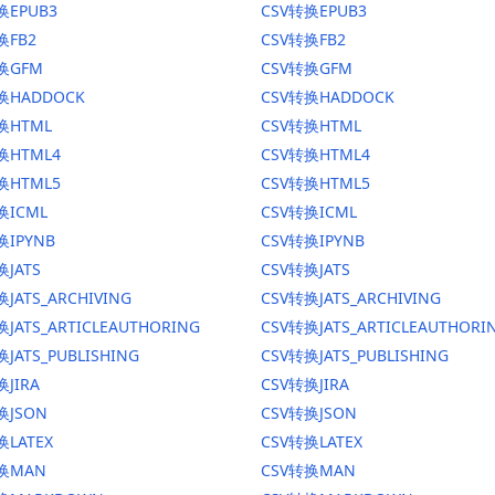
换EPUB3
CSV转换EPUB3
换FB2
CSV转换FB2
转换GFM
CSV转换GFM
换HADDOCK
CSV转换HADDOCK
换HTML
CSV转换HTML
换HTML4
CSV转换HTML4
换HTML5
CSV转换HTML5
换ICML
CSV转换ICML
换IPYNB
CSV转换IPYNB
换JATS
CSV转换JATS
JATS_ARCHIVING
CSV转换JATS_ARCHIVING
换JATS_ARTICLEAUTHORING
CSV转换JATS_ARTICLEAUTHORI
JATS_PUBLISHING
CSV转换JATS_PUBLISHING
换JIRA
CSV转换JIRA
换JSON
CSV转换JSON
换LATEX
CSV转换LATEX
转换MAN
CSV转换MAN