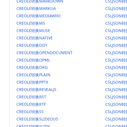
CREOLE转换MARKDOWN
CSLJSON
CREOLE转换MARKUA
CSLJSON
CREOLE转换MEDIAWIKI
CSLJSON转
CREOLE转换MS
CSLJSON
CREOLE转换MUSE
CSLJSON转
CREOLE转换NATIVE
CSLJSON转
CREOLE转换ODT
CSLJSON转
CREOLE转换OPENDOCUMENT
CSLJSON
CREOLE转换OPML
CSLJSON转
CREOLE转换ORG
CSLJSON
CREOLE转换PLAIN
CSLJSON转
CREOLE转换PPTX
CSLJSON转
CREOLE转换REVEALJS
CSLJSON转
CREOLE转换RST
CSLJSON转
CREOLE转换RTF
CSLJSON转
CREOLE转换S5
CSLJSON转
CREOLE转换SLIDEOUS
CSLJSON转
CREOLE转换SLIDY
CSLJSON转