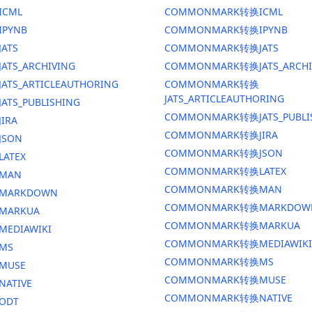
ICML
COMMONMARK转换ICML
IPYNB
COMMONMARK转换IPYNB
JATS
COMMONMARK转换JATS
ATS_ARCHIVING
COMMONMARK转换JATS_ARCHI
ATS_ARTICLEAUTHORING
COMMONMARK转换
JATS_ARTICLEAUTHORING
ATS_PUBLISHING
COMMONMARK转换JATS_PUBLI
IRA
COMMONMARK转换JIRA
JSON
COMMONMARK转换JSON
LATEX
COMMONMARK转换LATEX
换MAN
COMMONMARK转换MAN
换MARKDOWN
COMMONMARK转换MARKDOW
MARKUA
COMMONMARK转换MARKUA
MEDIAWIKI
COMMONMARK转换MEDIAWIKI
MS
COMMONMARK转换MS
MUSE
COMMONMARK转换MUSE
NATIVE
COMMONMARK转换NATIVE
ODT