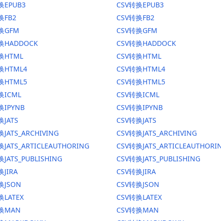
换EPUB3
CSV转换EPUB3
换FB2
CSV转换FB2
转换GFM
CSV转换GFM
换HADDOCK
CSV转换HADDOCK
换HTML
CSV转换HTML
换HTML4
CSV转换HTML4
换HTML5
CSV转换HTML5
换ICML
CSV转换ICML
换IPYNB
CSV转换IPYNB
换JATS
CSV转换JATS
JATS_ARCHIVING
CSV转换JATS_ARCHIVING
换JATS_ARTICLEAUTHORING
CSV转换JATS_ARTICLEAUTHORI
JATS_PUBLISHING
CSV转换JATS_PUBLISHING
换JIRA
CSV转换JIRA
换JSON
CSV转换JSON
换LATEX
CSV转换LATEX
转换MAN
CSV转换MAN