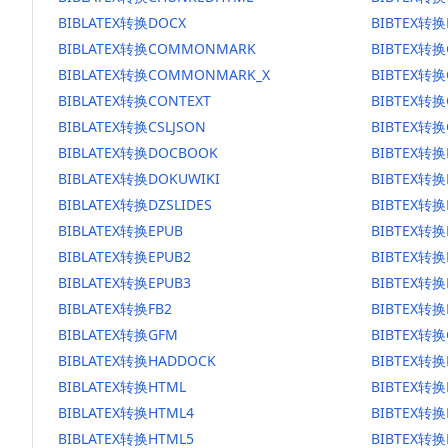
BIBLATEX转换DOCX
BIBTEX转换
BIBLATEX转换COMMONMARK
BIBTEX转
BIBLATEX转换COMMONMARK_X
BIBTEX转
BIBLATEX转换CONTEXT
BIBTEX转换
BIBLATEX转换CSLJSON
BIBTEX转换
BIBLATEX转换DOCBOOK
BIBTEX转
BIBLATEX转换DOKUWIKI
BIBTEX转换
BIBLATEX转换DZSLIDES
BIBTEX转换
BIBLATEX转换EPUB
BIBTEX转换
BIBLATEX转换EPUB2
BIBTEX转换
BIBLATEX转换EPUB3
BIBTEX转换
BIBLATEX转换FB2
BIBTEX转换
BIBLATEX转换GFM
BIBTEX转换
BIBLATEX转换HADDOCK
BIBTEX转换
BIBLATEX转换HTML
BIBTEX转换
BIBLATEX转换HTML4
BIBTEX转换
BIBLATEX转换HTML5
BIBTEX转换