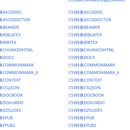
换ASCIIDOC
CSV转换ASCIIDOC
换ASCIIDOCTOR
CSV转换ASCIIDOCTOR
换BEAMER
CSV转换BEAMER
换BIBLATEX
CSV转换BIBLATEX
换BIBTEX
CSV转换BIBTEX
换CHUNKEDHTML
CSV转换CHUNKEDHTML
换DOCX
CSV转换DOCX
转换COMMONMARK
CSV转换COMMONMARK
转换COMMONMARK_X
CSV转换COMMONMARK_X
换CONTEXT
CSV转换CONTEXT
换CSLJSON
CSV转换CSLJSON
转换DOCBOOK
CSV转换DOCBOOK
换DOKUWIKI
CSV转换DOKUWIKI
换DZSLIDES
CSV转换DZSLIDES
换EPUB
CSV转换EPUB
换EPUB2
CSV转换EPUB2