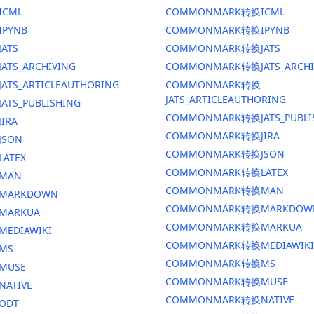
ICML
COMMONMARK转换ICML
IPYNB
COMMONMARK转换IPYNB
JATS
COMMONMARK转换JATS
ATS_ARCHIVING
COMMONMARK转换JATS_ARCHI
ATS_ARTICLEAUTHORING
COMMONMARK转换
JATS_ARTICLEAUTHORING
ATS_PUBLISHING
COMMONMARK转换JATS_PUBLI
IRA
COMMONMARK转换JIRA
JSON
COMMONMARK转换JSON
LATEX
COMMONMARK转换LATEX
换MAN
COMMONMARK转换MAN
换MARKDOWN
COMMONMARK转换MARKDOW
MARKUA
COMMONMARK转换MARKUA
MEDIAWIKI
COMMONMARK转换MEDIAWIKI
MS
COMMONMARK转换MS
MUSE
COMMONMARK转换MUSE
NATIVE
COMMONMARK转换NATIVE
ODT