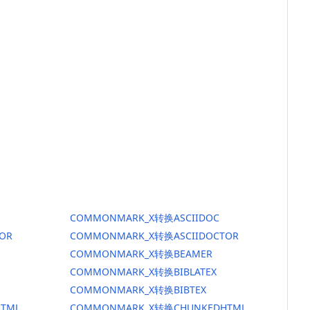
COMMONMARK_X转换ASCIIDOC
OR
COMMONMARK_X转换ASCIIDOCTOR
COMMONMARK_X转换BEAMER
COMMONMARK_X转换BIBLATEX
COMMONMARK_X转换BIBTEX
TML
COMMONMARK_X转换CHUNKEDHTML