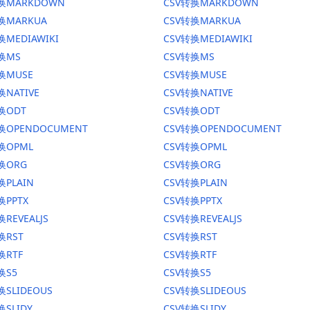
转换MARKDOWN
CSV转换MARKDOWN
转换MARKUA
CSV转换MARKUA
换MEDIAWIKI
CSV转换MEDIAWIKI
转换MS
CSV转换MS
换MUSE
CSV转换MUSE
换NATIVE
CSV转换NATIVE
换ODT
CSV转换ODT
转换OPENDOCUMENT
CSV转换OPENDOCUMENT
换OPML
CSV转换OPML
转换ORG
CSV转换ORG
换PLAIN
CSV转换PLAIN
换PPTX
CSV转换PPTX
换REVEALJS
CSV转换REVEALJS
换RST
CSV转换RST
换RTF
CSV转换RTF
换S5
CSV转换S5
换SLIDEOUS
CSV转换SLIDEOUS
换SLIDY
CSV转换SLIDY