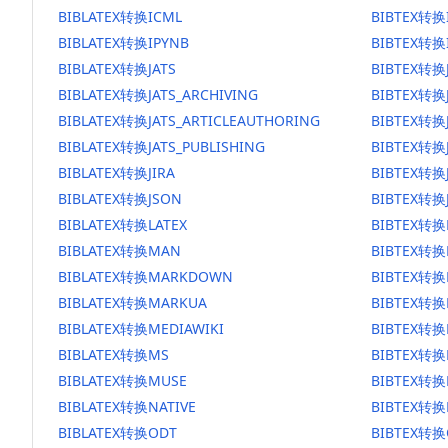
BIBLATEX转换ICML
BIBTEX转换
BIBLATEX转换IPYNB
BIBTEX转换
BIBLATEX转换JATS
BIBTEX转换
BIBLATEX转换JATS_ARCHIVING
BIBTEX转换J
BIBLATEX转换JATS_ARTICLEAUTHORING
BIBTEX转换J
BIBLATEX转换JATS_PUBLISHING
BIBTEX转换J
BIBLATEX转换JIRA
BIBTEX转换J
BIBLATEX转换JSON
BIBTEX转换
BIBLATEX转换LATEX
BIBTEX转换
BIBLATEX转换MAN
BIBTEX转
BIBLATEX转换MARKDOWN
BIBTEX转
BIBLATEX转换MARKUA
BIBTEX转换
BIBLATEX转换MEDIAWIKI
BIBTEX转换
BIBLATEX转换MS
BIBTEX转换
BIBLATEX转换MUSE
BIBTEX转换
BIBLATEX转换NATIVE
BIBTEX转换
BIBLATEX转换ODT
BIBTEX转换