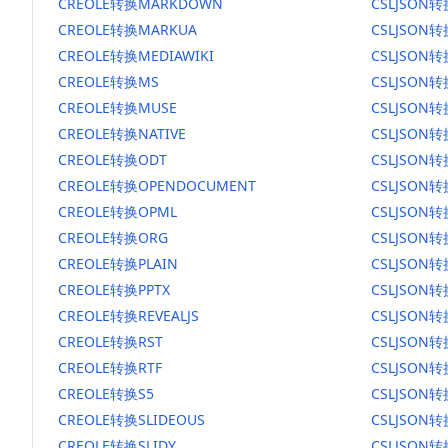
CREOLE转换MARKDOWN
CSLJSON
CREOLE转换MARKUA
CSLJSON
CREOLE转换MEDIAWIKI
CSLJSON转
CREOLE转换MS
CSLJSON
CREOLE转换MUSE
CSLJSON转
CREOLE转换NATIVE
CSLJSON转
CREOLE转换ODT
CSLJSON转
CREOLE转换OPENDOCUMENT
CSLJSON
CREOLE转换OPML
CSLJSON转
CREOLE转换ORG
CSLJSON
CREOLE转换PLAIN
CSLJSON转
CREOLE转换PPTX
CSLJSON转
CREOLE转换REVEALJS
CSLJSON转
CREOLE转换RST
CSLJSON转
CREOLE转换RTF
CSLJSON转
CREOLE转换S5
CSLJSON转
CREOLE转换SLIDEOUS
CSLJSON转
CREOLE转换SLIDY
CSLJSON转