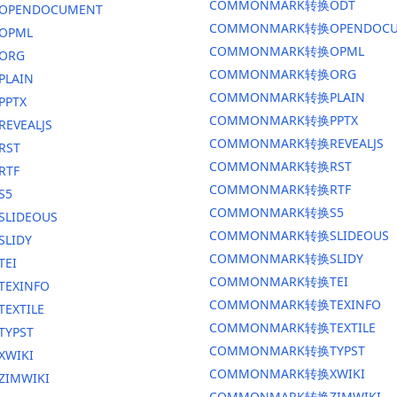
COMMONMARK转换ODT
换OPENDOCUMENT
COMMONMARK转换OPENDOCU
OPML
COMMONMARK转换OPML
ORG
COMMONMARK转换ORG
PLAIN
COMMONMARK转换PLAIN
PPTX
COMMONMARK转换PPTX
EVEALJS
COMMONMARK转换REVEALJS
RST
COMMONMARK转换RST
RTF
COMMONMARK转换RTF
S5
COMMONMARK转换S5
SLIDEOUS
COMMONMARK转换SLIDEOUS
SLIDY
COMMONMARK转换SLIDY
TEI
COMMONMARK转换TEI
TEXINFO
COMMONMARK转换TEXINFO
EXTILE
COMMONMARK转换TEXTILE
TYPST
COMMONMARK转换TYPST
XWIKI
COMMONMARK转换XWIKI
ZIMWIKI
COMMONMARK转换ZIMWIKI