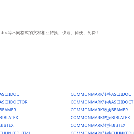
Asciidoc等不同格式的文档相互转换。快速、简便、免费！
ASCIIDOC
COMMONMARK转换ASCIIDOC
ASCIIDOCTOR
COMMONMARK转换ASCIIDOCT
BEAMER
COMMONMARK转换BEAMER
BIBLATEX
COMMONMARK转换BIBLATEX
BIBTEX
COMMONMARK转换BIBTEX
CHUNKEDHTML
COMMONMARK转换CHUNKEDH