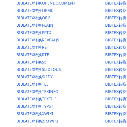
BIBLATEX转换OPENDOCUMENT
BIBTEX转
BIBLATEX转换OPML
BIBTEX转换
BIBLATEX转换ORG
BIBTEX转换
BIBLATEX转换PLAIN
BIBTEX转换
BIBLATEX转换PPTX
BIBTEX转换
BIBLATEX转换REVEALJS
BIBTEX转换R
BIBLATEX转换RST
BIBTEX转换
BIBLATEX转换RTF
BIBTEX转换
BIBLATEX转换S5
BIBTEX转换
BIBLATEX转换SLIDEOUS
BIBTEX转换
BIBLATEX转换SLIDY
BIBTEX转换
BIBLATEX转换TEI
BIBTEX转换
BIBLATEX转换TEXINFO
BIBTEX转换
BIBLATEX转换TEXTILE
BIBTEX转换T
BIBLATEX转换TYPST
BIBTEX转换
BIBLATEX转换XWIKI
BIBTEX转换
BIBLATEX转换ZIMWIKI
BIBTEX转换