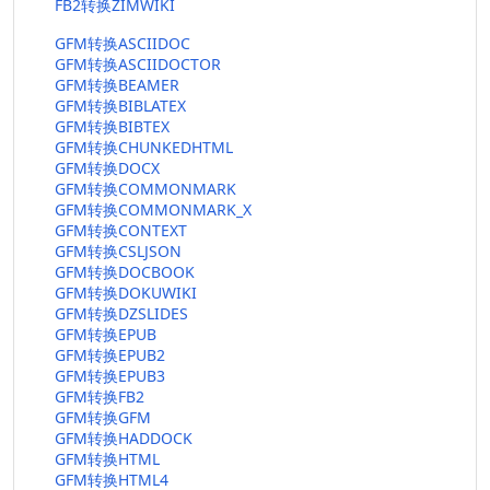
FB2转换ZIMWIKI
GFM转换ASCIIDOC
GFM转换ASCIIDOCTOR
GFM转换BEAMER
GFM转换BIBLATEX
GFM转换BIBTEX
GFM转换CHUNKEDHTML
GFM转换DOCX
GFM转换COMMONMARK
GFM转换COMMONMARK_X
GFM转换CONTEXT
GFM转换CSLJSON
GFM转换DOCBOOK
GFM转换DOKUWIKI
GFM转换DZSLIDES
GFM转换EPUB
GFM转换EPUB2
GFM转换EPUB3
GFM转换FB2
GFM转换GFM
GFM转换HADDOCK
GFM转换HTML
GFM转换HTML4