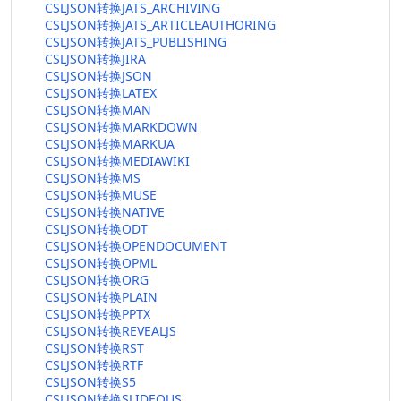
CSLJSON转换JATS_ARCHIVING
CSLJSON转换JATS_ARTICLEAUTHORING
CSLJSON转换JATS_PUBLISHING
CSLJSON转换JIRA
CSLJSON转换JSON
CSLJSON转换LATEX
CSLJSON转换MAN
CSLJSON转换MARKDOWN
CSLJSON转换MARKUA
CSLJSON转换MEDIAWIKI
CSLJSON转换MS
CSLJSON转换MUSE
CSLJSON转换NATIVE
CSLJSON转换ODT
CSLJSON转换OPENDOCUMENT
CSLJSON转换OPML
CSLJSON转换ORG
CSLJSON转换PLAIN
CSLJSON转换PPTX
CSLJSON转换REVEALJS
CSLJSON转换RST
CSLJSON转换RTF
CSLJSON转换S5
CSLJSON转换SLIDEOUS