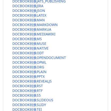
DOCBOOK转换JATS_PUBLISHING
DOCBOOK转换JIRA
DOCBOOK转换JSON
DOCBOOK转换LATEX
DOCBOOK转换MAN
DOCBOOK转换MARKDOWN
DOCBOOK转换MARKUA
DOCBOOK转换MEDIAWIKI
DOCBOOK转换MS
DOCBOOK转换MUSE
DOCBOOK转换NATIVE
DOCBOOK转换ODT
DOCBOOK转换OPENDOCUMENT
DOCBOOK转换OPML
DOCBOOK转换ORG
DOCBOOK转换PLAIN
DOCBOOK转换PPTX
DOCBOOK转换REVEALJS
DOCBOOK转换RST
DOCBOOK转换RTF
DOCBOOK转换S5
DOCBOOK转换SLIDEOUS
DOCBOOK转换SLIDY
DOCBOOK转换TEI