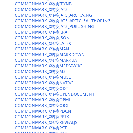
COMMONMARK_X转换IPYNB
COMMONMARK_X转换JATS
COMMONMARK_X转换JATS_ARCHIVING
COMMONMARK_X转换JATS_ARTICLEAUTHORING
COMMONMARK_X转换JATS_PUBLISHING
COMMONMARK_X转换JIRA
COMMONMARK_X转换JSON
COMMONMARK_X转换LATEX
COMMONMARK_X转换MAN
COMMONMARK_X转换MARKDOWN
COMMONMARK_X转换MARKUA
COMMONMARK_X转换MEDIAWIKI
COMMONMARK_X转换MS
COMMONMARK_X转换MUSE
COMMONMARK_X转换NATIVE
COMMONMARK_X转换ODT
COMMONMARK_X转换OPENDOCUMENT
COMMONMARK_X转换OPML
COMMONMARK_X转换ORG
COMMONMARK_X转换PLAIN
COMMONMARK_X转换PPTX
COMMONMARK_X转换REVEALJS
COMMONMARK_X转换RST