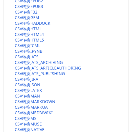
CSV转换EPUB2
CSV转换EPUB3
CSV转换FB2
CSV转换GFM
CSV转换HADDOCK
CSV转换HTML
CSV转换HTML4
CSV转换HTML5
CSV转换ICML
CSV转换IPYNB
CSV转换JATS
CSV转换JATS_ARCHIVING
CSV转换JATS_ARTICLEAUTHORING
CSV转换JATS_PUBLISHING
CSV转换JIRA
CSV转换JSON
CSV转换LATEX
CSV转换MAN
CSV转换MARKDOWN
CSV转换MARKUA
CSV转换MEDIAWIKI
CSV转换MS
CSV转换MUSE
CSV转换NATIVE