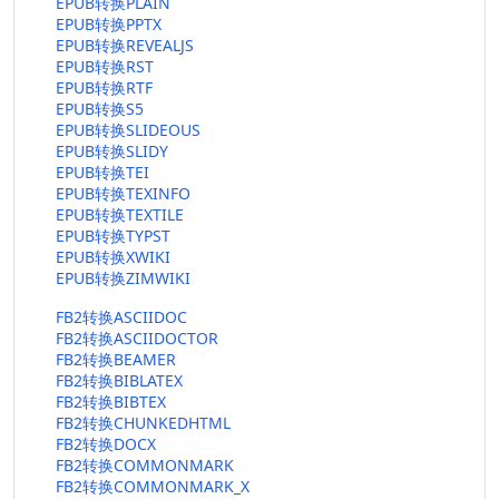
EPUB转换PLAIN
EPUB转换PPTX
EPUB转换REVEALJS
EPUB转换RST
EPUB转换RTF
EPUB转换S5
EPUB转换SLIDEOUS
EPUB转换SLIDY
EPUB转换TEI
EPUB转换TEXINFO
EPUB转换TEXTILE
EPUB转换TYPST
EPUB转换XWIKI
EPUB转换ZIMWIKI
FB2转换ASCIIDOC
FB2转换ASCIIDOCTOR
FB2转换BEAMER
FB2转换BIBLATEX
FB2转换BIBTEX
FB2转换CHUNKEDHTML
FB2转换DOCX
FB2转换COMMONMARK
FB2转换COMMONMARK_X