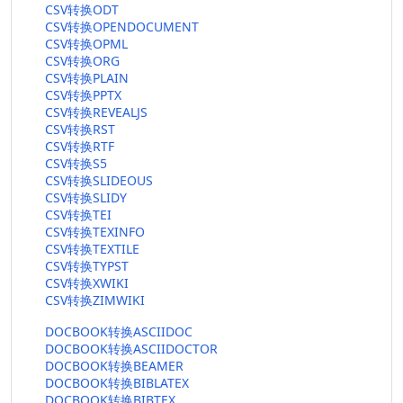
CSV转换ODT
CSV转换OPENDOCUMENT
CSV转换OPML
CSV转换ORG
CSV转换PLAIN
CSV转换PPTX
CSV转换REVEALJS
CSV转换RST
CSV转换RTF
CSV转换S5
CSV转换SLIDEOUS
CSV转换SLIDY
CSV转换TEI
CSV转换TEXINFO
CSV转换TEXTILE
CSV转换TYPST
CSV转换XWIKI
CSV转换ZIMWIKI
DOCBOOK转换ASCIIDOC
DOCBOOK转换ASCIIDOCTOR
DOCBOOK转换BEAMER
DOCBOOK转换BIBLATEX
DOCBOOK转换BIBTEX