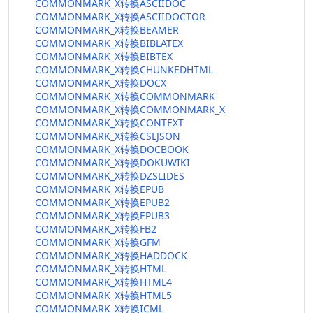
COMMONMARK_X转换ASCIIDOC
COMMONMARK_X转换ASCIIDOCTOR
COMMONMARK_X转换BEAMER
COMMONMARK_X转换BIBLATEX
COMMONMARK_X转换BIBTEX
COMMONMARK_X转换CHUNKEDHTML
COMMONMARK_X转换DOCX
COMMONMARK_X转换COMMONMARK
COMMONMARK_X转换COMMONMARK_X
COMMONMARK_X转换CONTEXT
COMMONMARK_X转换CSLJSON
COMMONMARK_X转换DOCBOOK
COMMONMARK_X转换DOKUWIKI
COMMONMARK_X转换DZSLIDES
COMMONMARK_X转换EPUB
COMMONMARK_X转换EPUB2
COMMONMARK_X转换EPUB3
COMMONMARK_X转换FB2
COMMONMARK_X转换GFM
COMMONMARK_X转换HADDOCK
COMMONMARK_X转换HTML
COMMONMARK_X转换HTML4
COMMONMARK_X转换HTML5
COMMONMARK_X转换ICML