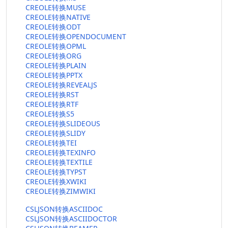
CREOLE转换MUSE
CREOLE转换NATIVE
CREOLE转换ODT
CREOLE转换OPENDOCUMENT
CREOLE转换OPML
CREOLE转换ORG
CREOLE转换PLAIN
CREOLE转换PPTX
CREOLE转换REVEALJS
CREOLE转换RST
CREOLE转换RTF
CREOLE转换S5
CREOLE转换SLIDEOUS
CREOLE转换SLIDY
CREOLE转换TEI
CREOLE转换TEXINFO
CREOLE转换TEXTILE
CREOLE转换TYPST
CREOLE转换XWIKI
CREOLE转换ZIMWIKI
CSLJSON转换ASCIIDOC
CSLJSON转换ASCIIDOCTOR