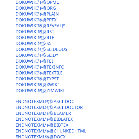
DOKUWIKI转换OPML
DOKUWIKI转换ORG
DOKUWIKI转换PLAIN
DOKUWIKI转换PPTX
DOKUWIKI转换REVEALJS
DOKUWIKI转换RST
DOKUWIKI转换RTF
DOKUWIKI转换S5
DOKUWIKI转换SLIDEOUS
DOKUWIKI转换SLIDY
DOKUWIKI转换TEI
DOKUWIKI转换TEXINFO
DOKUWIKI转换TEXTILE
DOKUWIKI转换TYPST
DOKUWIKI转换XWIKI
DOKUWIKI转换ZIMWIKI
ENDNOTEXML转换ASCIIDOC
ENDNOTEXML转换ASCIIDOCTOR
ENDNOTEXML转换BEAMER
ENDNOTEXML转换BIBLATEX
ENDNOTEXML转换BIBTEX
ENDNOTEXML转换CHUNKEDHTML
ENDNOTEXML转换DOCX