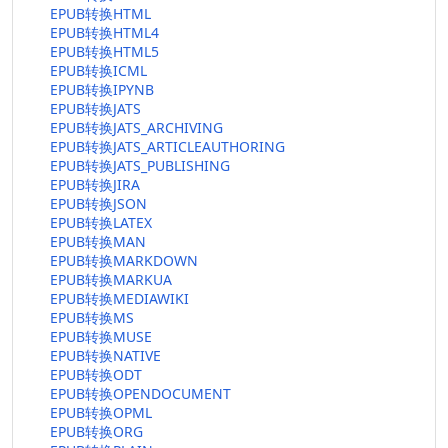
EPUB转换HTML
EPUB转换HTML4
EPUB转换HTML5
EPUB转换ICML
EPUB转换IPYNB
EPUB转换JATS
EPUB转换JATS_ARCHIVING
EPUB转换JATS_ARTICLEAUTHORING
EPUB转换JATS_PUBLISHING
EPUB转换JIRA
EPUB转换JSON
EPUB转换LATEX
EPUB转换MAN
EPUB转换MARKDOWN
EPUB转换MARKUA
EPUB转换MEDIAWIKI
EPUB转换MS
EPUB转换MUSE
EPUB转换NATIVE
EPUB转换ODT
EPUB转换OPENDOCUMENT
EPUB转换OPML
EPUB转换ORG