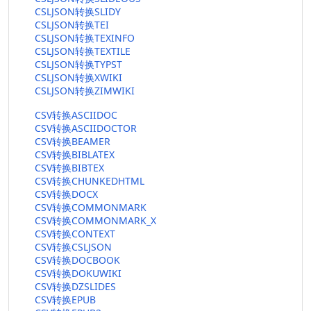
CSLJSON转换SLIDY
CSLJSON转换TEI
CSLJSON转换TEXINFO
CSLJSON转换TEXTILE
CSLJSON转换TYPST
CSLJSON转换XWIKI
CSLJSON转换ZIMWIKI
CSV转换ASCIIDOC
CSV转换ASCIIDOCTOR
CSV转换BEAMER
CSV转换BIBLATEX
CSV转换BIBTEX
CSV转换CHUNKEDHTML
CSV转换DOCX
CSV转换COMMONMARK
CSV转换COMMONMARK_X
CSV转换CONTEXT
CSV转换CSLJSON
CSV转换DOCBOOK
CSV转换DOKUWIKI
CSV转换DZSLIDES
CSV转换EPUB