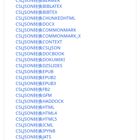
CSLJSON转换BEAMER
CSLJSON转换BIBLATEX
CSLJSON转换BIBTEX
CSLJSON转换CHUNKEDHTML
CSLJSON转换DOCX
CSLJSON转换COMMONMARK
CSLJSON转换COMMONMARK_X
CSLJSON转换CONTEXT
CSLJSON转换CSLJSON
CSLJSON转换DOCBOOK
CSLJSON转换DOKUWIKI
CSLJSON转换DZSLIDES
CSLJSON转换EPUB
CSLJSON转换EPUB2
CSLJSON转换EPUB3
CSLJSON转换FB2
CSLJSON转换GFM
CSLJSON转换HADDOCK
CSLJSON转换HTML
CSLJSON转换HTML4
CSLJSON转换HTML5
CSLJSON转换ICML
CSLJSON转换IPYNB
CSLJSON转换JATS