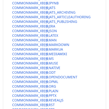
COMMONMARK_X转换IPYNB
COMMONMARK_X转换JATS
COMMONMARK_X转换JATS_ARCHIVING
COMMONMARK_X转换JATS_ARTICLEAUTHORING
COMMONMARK_X转换JATS_PUBLISHING
COMMONMARK_X转换JIRA
COMMONMARK_X转换JSON
COMMONMARK_X转换LATEX
COMMONMARK_X转换MAN
COMMONMARK_X转换MARKDOWN
COMMONMARK_X转换MARKUA
COMMONMARK_X转换MEDIAWIKI
COMMONMARK_X转换MS
COMMONMARK_X转换MUSE
COMMONMARK_X转换NATIVE
COMMONMARK_X转换ODT
COMMONMARK_X转换OPENDOCUMENT
COMMONMARK_X转换OPML
COMMONMARK_X转换ORG
COMMONMARK_X转换PLAIN
COMMONMARK_X转换PPTX
COMMONMARK_X转换REVEALJS
COMMONMARK_X转换RST