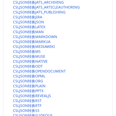
CSLJSON转换JATS_ARCHIVING
CSLJSON转换JATS_ARTICLEAUTHORING
CSLJSON转换JATS_PUBLISHING
CSLJSON转换JIRA
CSLJSON转换JSON
CSLJSON转换LATEX
CSLJSON转换MAN
CSLJSON转换MARKDOWN
CSLJSON转换MARKUA
CSLJSON转换MEDIAWIKI
CSLJSON转换MS
CSLJSON转换MUSE
CSLJSON转换NATIVE
CSLJSON转换ODT
CSLJSON转换OPENDOCUMENT
CSLJSON转换OPML
CSLJSON转换ORG
CSLJSON转换PLAIN
CSLJSON转换PPTX
CSLJSON转换REVEALJS
CSLJSON转换RST
CSLJSON转换RTF
CSLJSON转换S5
CSLJSON转换SLIDEOUS