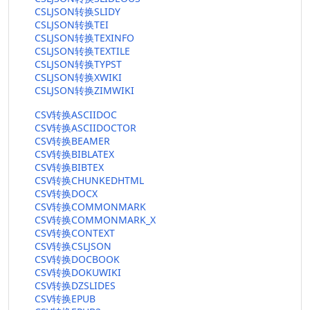
CSLJSON转换SLIDY
CSLJSON转换TEI
CSLJSON转换TEXINFO
CSLJSON转换TEXTILE
CSLJSON转换TYPST
CSLJSON转换XWIKI
CSLJSON转换ZIMWIKI
CSV转换ASCIIDOC
CSV转换ASCIIDOCTOR
CSV转换BEAMER
CSV转换BIBLATEX
CSV转换BIBTEX
CSV转换CHUNKEDHTML
CSV转换DOCX
CSV转换COMMONMARK
CSV转换COMMONMARK_X
CSV转换CONTEXT
CSV转换CSLJSON
CSV转换DOCBOOK
CSV转换DOKUWIKI
CSV转换DZSLIDES
CSV转换EPUB