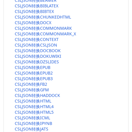
CSLJSON转换BEAMER
CSLJSON转换BIBLATEX
CSLJSON转换BIBTEX
CSLJSON转换CHUNKEDHTML
CSLJSON转换DOCX
CSLJSON转换COMMONMARK
CSLJSON转换COMMONMARK_X
CSLJSON转换CONTEXT
CSLJSON转换CSLJSON
CSLJSON转换DOCBOOK
CSLJSON转换DOKUWIKI
CSLJSON转换DZSLIDES
CSLJSON转换EPUB
CSLJSON转换EPUB2
CSLJSON转换EPUB3
CSLJSON转换FB2
CSLJSON转换GFM
CSLJSON转换HADDOCK
CSLJSON转换HTML
CSLJSON转换HTML4
CSLJSON转换HTML5
CSLJSON转换ICML
CSLJSON转换IPYNB
CSLJSON转换JATS