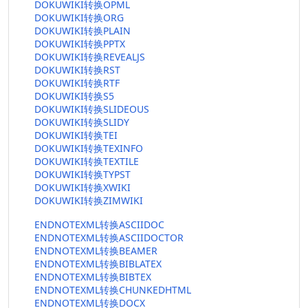
DOKUWIKI转换OPML
DOKUWIKI转换ORG
DOKUWIKI转换PLAIN
DOKUWIKI转换PPTX
DOKUWIKI转换REVEALJS
DOKUWIKI转换RST
DOKUWIKI转换RTF
DOKUWIKI转换S5
DOKUWIKI转换SLIDEOUS
DOKUWIKI转换SLIDY
DOKUWIKI转换TEI
DOKUWIKI转换TEXINFO
DOKUWIKI转换TEXTILE
DOKUWIKI转换TYPST
DOKUWIKI转换XWIKI
DOKUWIKI转换ZIMWIKI
ENDNOTEXML转换ASCIIDOC
ENDNOTEXML转换ASCIIDOCTOR
ENDNOTEXML转换BEAMER
ENDNOTEXML转换BIBLATEX
ENDNOTEXML转换BIBTEX
ENDNOTEXML转换CHUNKEDHTML
ENDNOTEXML转换DOCX