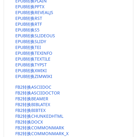
EPUB转换PLAIN
EPUB转换PPTX
EPUB转换REVEALJS
EPUB转换RST
EPUB转换RTF
EPUB转换S5
EPUB转换SLIDEOUS
EPUB转换SLIDY
EPUB转换TEI
EPUB转换TEXINFO
EPUB转换TEXTILE
EPUB转换TYPST
EPUB转换XWIKI
EPUB转换ZIMWIKI
FB2转换ASCIIDOC
FB2转换ASCIIDOCTOR
FB2转换BEAMER
FB2转换BIBLATEX
FB2转换BIBTEX
FB2转换CHUNKEDHTML
FB2转换DOCX
FB2转换COMMONMARK
FB2转换COMMONMARK_X