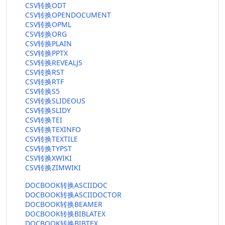
CSV转换ODT
CSV转换OPENDOCUMENT
CSV转换OPML
CSV转换ORG
CSV转换PLAIN
CSV转换PPTX
CSV转换REVEALJS
CSV转换RST
CSV转换RTF
CSV转换S5
CSV转换SLIDEOUS
CSV转换SLIDY
CSV转换TEI
CSV转换TEXINFO
CSV转换TEXTILE
CSV转换TYPST
CSV转换XWIKI
CSV转换ZIMWIKI
DOCBOOK转换ASCIIDOC
DOCBOOK转换ASCIIDOCTOR
DOCBOOK转换BEAMER
DOCBOOK转换BIBLATEX
DOCBOOK转换BIBTEX