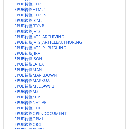
EPUB转换HTML
EPUB转换HTML4
EPUB转换HTML5
EPUB转换ICML
EPUB转换IPYNB
EPUB转换JATS
EPUB转换JATS_ARCHIVING
EPUB转换JATS_ARTICLEAUTHORING
EPUB转换JATS_PUBLISHING
EPUB转换JIRA
EPUB转换JSON
EPUB转换LATEX
EPUB转换MAN
EPUB转换MARKDOWN
EPUB转换MARKUA
EPUB转换MEDIAWIKI
EPUB转换MS
EPUB转换MUSE
EPUB转换NATIVE
EPUB转换ODT
EPUB转换OPENDOCUMENT
EPUB转换OPML
EPUB转换ORG