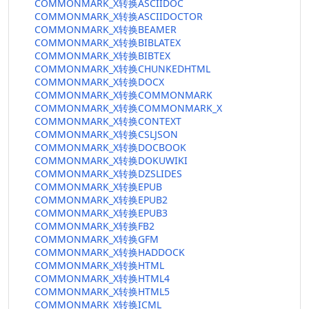
COMMONMARK_X转换ASCIIDOC
COMMONMARK_X转换ASCIIDOCTOR
COMMONMARK_X转换BEAMER
COMMONMARK_X转换BIBLATEX
COMMONMARK_X转换BIBTEX
COMMONMARK_X转换CHUNKEDHTML
COMMONMARK_X转换DOCX
COMMONMARK_X转换COMMONMARK
COMMONMARK_X转换COMMONMARK_X
COMMONMARK_X转换CONTEXT
COMMONMARK_X转换CSLJSON
COMMONMARK_X转换DOCBOOK
COMMONMARK_X转换DOKUWIKI
COMMONMARK_X转换DZSLIDES
COMMONMARK_X转换EPUB
COMMONMARK_X转换EPUB2
COMMONMARK_X转换EPUB3
COMMONMARK_X转换FB2
COMMONMARK_X转换GFM
COMMONMARK_X转换HADDOCK
COMMONMARK_X转换HTML
COMMONMARK_X转换HTML4
COMMONMARK_X转换HTML5
COMMONMARK_X转换ICML