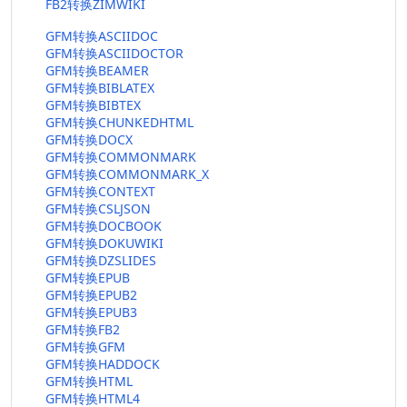
FB2转换ZIMWIKI
GFM转换ASCIIDOC
GFM转换ASCIIDOCTOR
GFM转换BEAMER
GFM转换BIBLATEX
GFM转换BIBTEX
GFM转换CHUNKEDHTML
GFM转换DOCX
GFM转换COMMONMARK
GFM转换COMMONMARK_X
GFM转换CONTEXT
GFM转换CSLJSON
GFM转换DOCBOOK
GFM转换DOKUWIKI
GFM转换DZSLIDES
GFM转换EPUB
GFM转换EPUB2
GFM转换EPUB3
GFM转换FB2
GFM转换GFM
GFM转换HADDOCK
GFM转换HTML
GFM转换HTML4