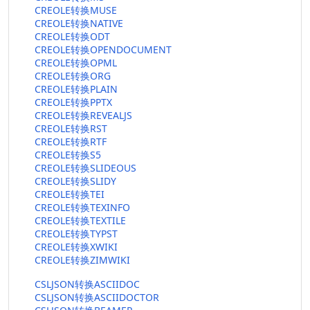
CREOLE转换MUSE
CREOLE转换NATIVE
CREOLE转换ODT
CREOLE转换OPENDOCUMENT
CREOLE转换OPML
CREOLE转换ORG
CREOLE转换PLAIN
CREOLE转换PPTX
CREOLE转换REVEALJS
CREOLE转换RST
CREOLE转换RTF
CREOLE转换S5
CREOLE转换SLIDEOUS
CREOLE转换SLIDY
CREOLE转换TEI
CREOLE转换TEXINFO
CREOLE转换TEXTILE
CREOLE转换TYPST
CREOLE转换XWIKI
CREOLE转换ZIMWIKI
CSLJSON转换ASCIIDOC
CSLJSON转换ASCIIDOCTOR