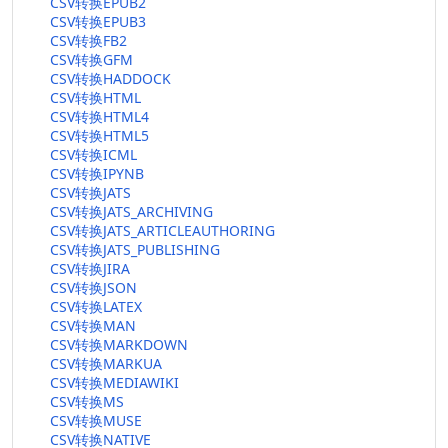
CSV转换EPUB2
CSV转换EPUB3
CSV转换FB2
CSV转换GFM
CSV转换HADDOCK
CSV转换HTML
CSV转换HTML4
CSV转换HTML5
CSV转换ICML
CSV转换IPYNB
CSV转换JATS
CSV转换JATS_ARCHIVING
CSV转换JATS_ARTICLEAUTHORING
CSV转换JATS_PUBLISHING
CSV转换JIRA
CSV转换JSON
CSV转换LATEX
CSV转换MAN
CSV转换MARKDOWN
CSV转换MARKUA
CSV转换MEDIAWIKI
CSV转换MS
CSV转换MUSE
CSV转换NATIVE