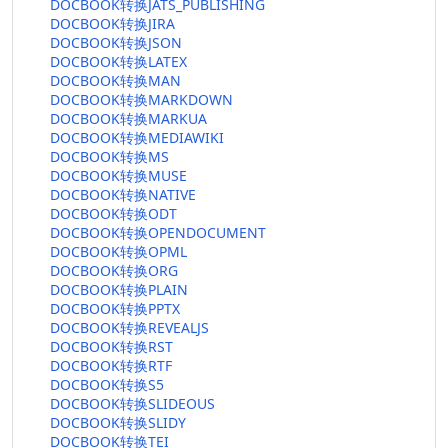
DOCBOOK转换JATS_PUBLISHING
DOCBOOK转换JIRA
DOCBOOK转换JSON
DOCBOOK转换LATEX
DOCBOOK转换MAN
DOCBOOK转换MARKDOWN
DOCBOOK转换MARKUA
DOCBOOK转换MEDIAWIKI
DOCBOOK转换MS
DOCBOOK转换MUSE
DOCBOOK转换NATIVE
DOCBOOK转换ODT
DOCBOOK转换OPENDOCUMENT
DOCBOOK转换OPML
DOCBOOK转换ORG
DOCBOOK转换PLAIN
DOCBOOK转换PPTX
DOCBOOK转换REVEALJS
DOCBOOK转换RST
DOCBOOK转换RTF
DOCBOOK转换S5
DOCBOOK转换SLIDEOUS
DOCBOOK转换SLIDY
DOCBOOK转换TEI