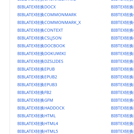
BIBLATEX转换DOCX
BIBTEX转换
BIBLATEX转换COMMONMARK
BIBTEX转
BIBLATEX转换COMMONMARK_X
BIBTEX转
BIBLATEX转换CONTEXT
BIBTEX转换
BIBLATEX转换CSLJSON
BIBTEX转换
BIBLATEX转换DOCBOOK
BIBTEX转
BIBLATEX转换DOKUWIKI
BIBTEX转换
BIBLATEX转换DZSLIDES
BIBTEX转换
BIBLATEX转换EPUB
BIBTEX转换
BIBLATEX转换EPUB2
BIBTEX转换
BIBLATEX转换EPUB3
BIBTEX转换
BIBLATEX转换FB2
BIBTEX转换
BIBLATEX转换GFM
BIBTEX转换
BIBLATEX转换HADDOCK
BIBTEX转换
BIBLATEX转换HTML
BIBTEX转换
BIBLATEX转换HTML4
BIBTEX转换
BIBLATEX转换HTML5
BIBTEX转换