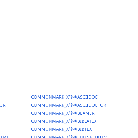
COMMONMARK_X转换ASCIIDOC
OR
COMMONMARK_X转换ASCIIDOCTOR
COMMONMARK_X转换BEAMER
COMMONMARK_X转换BIBLATEX
COMMONMARK_X转换BIBTEX
TML
COMMONMARK_X转换CHUNKEDHTML