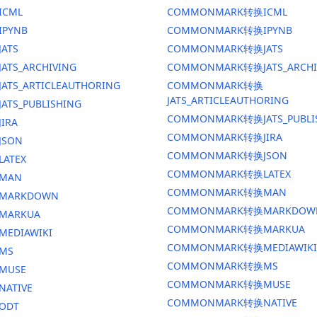
ICML
COMMONMARK转换ICML
IPYNB
COMMONMARK转换IPYNB
JATS
COMMONMARK转换JATS
ATS_ARCHIVING
COMMONMARK转换JATS_ARCHI
ATS_ARTICLEAUTHORING
COMMONMARK转换
JATS_ARTICLEAUTHORING
ATS_PUBLISHING
COMMONMARK转换JATS_PUBLI
IRA
COMMONMARK转换JIRA
JSON
COMMONMARK转换JSON
LATEX
COMMONMARK转换LATEX
换MAN
COMMONMARK转换MAN
换MARKDOWN
COMMONMARK转换MARKDOW
MARKUA
COMMONMARK转换MARKUA
MEDIAWIKI
COMMONMARK转换MEDIAWIKI
MS
COMMONMARK转换MS
MUSE
COMMONMARK转换MUSE
NATIVE
COMMONMARK转换NATIVE
ODT