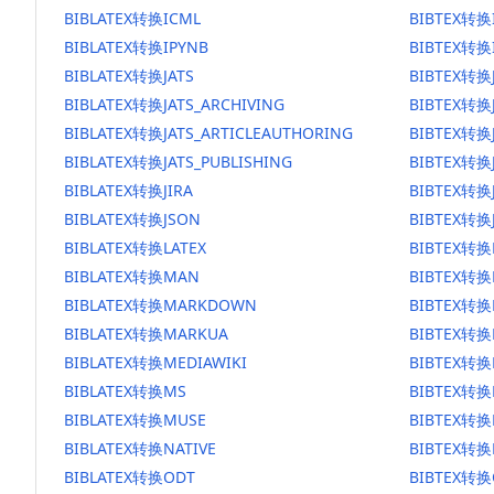
BIBLATEX转换ICML
BIBTEX转换
BIBLATEX转换IPYNB
BIBTEX转换
BIBLATEX转换JATS
BIBTEX转换
BIBLATEX转换JATS_ARCHIVING
BIBTEX转换J
BIBLATEX转换JATS_ARTICLEAUTHORING
BIBTEX转换J
BIBLATEX转换JATS_PUBLISHING
BIBTEX转换J
BIBLATEX转换JIRA
BIBTEX转换J
BIBLATEX转换JSON
BIBTEX转换
BIBLATEX转换LATEX
BIBTEX转换
BIBLATEX转换MAN
BIBTEX转
BIBLATEX转换MARKDOWN
BIBTEX转
BIBLATEX转换MARKUA
BIBTEX转换
BIBLATEX转换MEDIAWIKI
BIBTEX转换
BIBLATEX转换MS
BIBTEX转换
BIBLATEX转换MUSE
BIBTEX转换
BIBLATEX转换NATIVE
BIBTEX转换
BIBLATEX转换ODT
BIBTEX转换