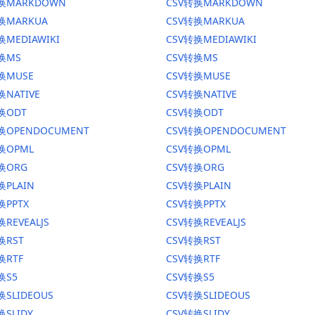
转换MARKDOWN
CSV转换MARKDOWN
转换MARKUA
CSV转换MARKUA
换MEDIAWIKI
CSV转换MEDIAWIKI
转换MS
CSV转换MS
换MUSE
CSV转换MUSE
换NATIVE
CSV转换NATIVE
换ODT
CSV转换ODT
转换OPENDOCUMENT
CSV转换OPENDOCUMENT
换OPML
CSV转换OPML
转换ORG
CSV转换ORG
换PLAIN
CSV转换PLAIN
换PPTX
CSV转换PPTX
换REVEALJS
CSV转换REVEALJS
换RST
CSV转换RST
换RTF
CSV转换RTF
换S5
CSV转换S5
换SLIDEOUS
CSV转换SLIDEOUS
换SLIDY
CSV转换SLIDY