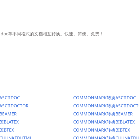
Asciidoc等不同格式的文档相互转换。快速、简便、免费！
ASCIIDOC
COMMONMARK转换ASCIIDOC
ASCIIDOCTOR
COMMONMARK转换ASCIIDOCT
BEAMER
COMMONMARK转换BEAMER
BIBLATEX
COMMONMARK转换BIBLATEX
BIBTEX
COMMONMARK转换BIBTEX
CHUNKEDHTML
COMMONMARK转换CHUNKEDH