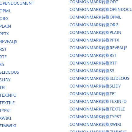
COMMONMARK转换ODT
换OPENDOCUMENT
COMMONMARK转换OPENDOCU
OPML
COMMONMARK转换OPML
ORG
COMMONMARK转换ORG
PLAIN
COMMONMARK转换PLAIN
PPTX
COMMONMARK转换PPTX
EVEALJS
COMMONMARK转换REVEALJS
RST
COMMONMARK转换RST
RTF
COMMONMARK转换RTF
S5
COMMONMARK转换S5
SLIDEOUS
COMMONMARK转换SLIDEOUS
SLIDY
COMMONMARK转换SLIDY
TEI
COMMONMARK转换TEI
TEXINFO
COMMONMARK转换TEXINFO
EXTILE
COMMONMARK转换TEXTILE
TYPST
COMMONMARK转换TYPST
XWIKI
COMMONMARK转换XWIKI
ZIMWIKI
COMMONMARK转换ZIMWIKI