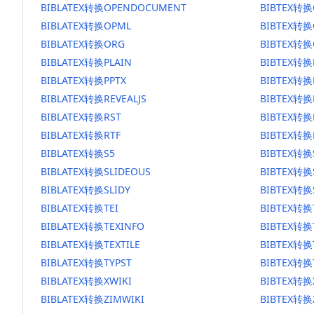
BIBLATEX转换OPENDOCUMENT
BIBTEX转
BIBLATEX转换OPML
BIBTEX转换
BIBLATEX转换ORG
BIBTEX转换
BIBLATEX转换PLAIN
BIBTEX转换
BIBLATEX转换PPTX
BIBTEX转换
BIBLATEX转换REVEALJS
BIBTEX转换R
BIBLATEX转换RST
BIBTEX转换
BIBLATEX转换RTF
BIBTEX转换
BIBLATEX转换S5
BIBTEX转换
BIBLATEX转换SLIDEOUS
BIBTEX转换
BIBLATEX转换SLIDY
BIBTEX转换
BIBLATEX转换TEI
BIBTEX转换
BIBLATEX转换TEXINFO
BIBTEX转换
BIBLATEX转换TEXTILE
BIBTEX转换T
BIBLATEX转换TYPST
BIBTEX转换
BIBLATEX转换XWIKI
BIBTEX转换
BIBLATEX转换ZIMWIKI
BIBTEX转换