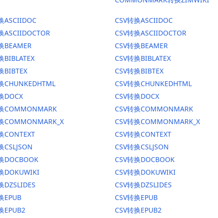
换ASCIIDOC
CSV转换ASCIIDOC
换ASCIIDOCTOR
CSV转换ASCIIDOCTOR
换BEAMER
CSV转换BEAMER
换BIBLATEX
CSV转换BIBLATEX
换BIBTEX
CSV转换BIBTEX
换CHUNKEDHTML
CSV转换CHUNKEDHTML
换DOCX
CSV转换DOCX
转换COMMONMARK
CSV转换COMMONMARK
转换COMMONMARK_X
CSV转换COMMONMARK_X
换CONTEXT
CSV转换CONTEXT
换CSLJSON
CSV转换CSLJSON
转换DOCBOOK
CSV转换DOCBOOK
换DOKUWIKI
CSV转换DOKUWIKI
换DZSLIDES
CSV转换DZSLIDES
换EPUB
CSV转换EPUB
换EPUB2
CSV转换EPUB2