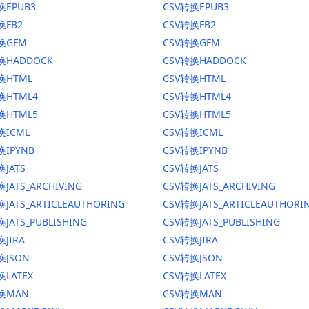
换EPUB3
CSV转换EPUB3
换FB2
CSV转换FB2
转换GFM
CSV转换GFM
换HADDOCK
CSV转换HADDOCK
换HTML
CSV转换HTML
换HTML4
CSV转换HTML4
换HTML5
CSV转换HTML5
换ICML
CSV转换ICML
换IPYNB
CSV转换IPYNB
换JATS
CSV转换JATS
JATS_ARCHIVING
CSV转换JATS_ARCHIVING
换JATS_ARTICLEAUTHORING
CSV转换JATS_ARTICLEAUTHORI
JATS_PUBLISHING
CSV转换JATS_PUBLISHING
换JIRA
CSV转换JIRA
换JSON
CSV转换JSON
换LATEX
CSV转换LATEX
转换MAN
CSV转换MAN