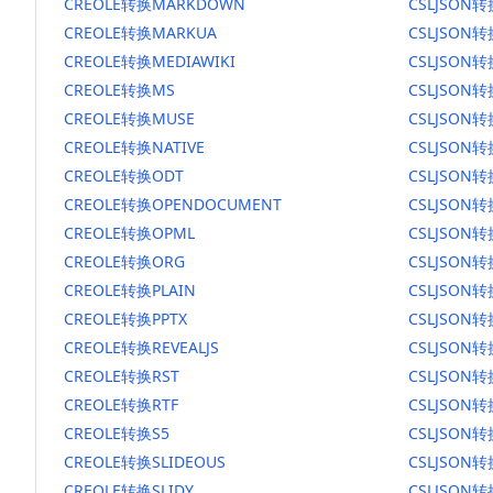
CREOLE转换MARKDOWN
CSLJSON
CREOLE转换MARKUA
CSLJSON
CREOLE转换MEDIAWIKI
CSLJSON转
CREOLE转换MS
CSLJSON
CREOLE转换MUSE
CSLJSON转
CREOLE转换NATIVE
CSLJSON转
CREOLE转换ODT
CSLJSON转
CREOLE转换OPENDOCUMENT
CSLJSON
CREOLE转换OPML
CSLJSON转
CREOLE转换ORG
CSLJSON
CREOLE转换PLAIN
CSLJSON转
CREOLE转换PPTX
CSLJSON转
CREOLE转换REVEALJS
CSLJSON转
CREOLE转换RST
CSLJSON转
CREOLE转换RTF
CSLJSON转
CREOLE转换S5
CSLJSON转
CREOLE转换SLIDEOUS
CSLJSON转
CREOLE转换SLIDY
CSLJSON转