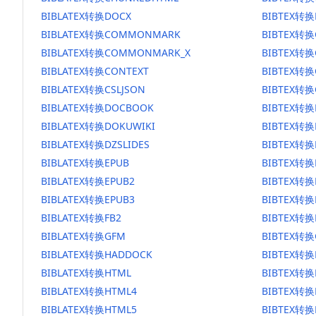
BIBLATEX转换DOCX
BIBTEX转换
BIBLATEX转换COMMONMARK
BIBTEX转
BIBLATEX转换COMMONMARK_X
BIBTEX转
BIBLATEX转换CONTEXT
BIBTEX转换
BIBLATEX转换CSLJSON
BIBTEX转换
BIBLATEX转换DOCBOOK
BIBTEX转
BIBLATEX转换DOKUWIKI
BIBTEX转换
BIBLATEX转换DZSLIDES
BIBTEX转换
BIBLATEX转换EPUB
BIBTEX转换
BIBLATEX转换EPUB2
BIBTEX转换
BIBLATEX转换EPUB3
BIBTEX转换
BIBLATEX转换FB2
BIBTEX转换
BIBLATEX转换GFM
BIBTEX转换
BIBLATEX转换HADDOCK
BIBTEX转换
BIBLATEX转换HTML
BIBTEX转换
BIBLATEX转换HTML4
BIBTEX转换
BIBLATEX转换HTML5
BIBTEX转换