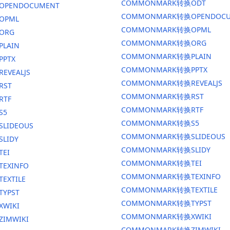
COMMONMARK转换ODT
换OPENDOCUMENT
COMMONMARK转换OPENDOCU
OPML
COMMONMARK转换OPML
ORG
COMMONMARK转换ORG
PLAIN
COMMONMARK转换PLAIN
PPTX
COMMONMARK转换PPTX
EVEALJS
COMMONMARK转换REVEALJS
RST
COMMONMARK转换RST
RTF
COMMONMARK转换RTF
S5
COMMONMARK转换S5
SLIDEOUS
COMMONMARK转换SLIDEOUS
SLIDY
COMMONMARK转换SLIDY
TEI
COMMONMARK转换TEI
TEXINFO
COMMONMARK转换TEXINFO
EXTILE
COMMONMARK转换TEXTILE
TYPST
COMMONMARK转换TYPST
XWIKI
COMMONMARK转换XWIKI
ZIMWIKI
COMMONMARK转换ZIMWIKI