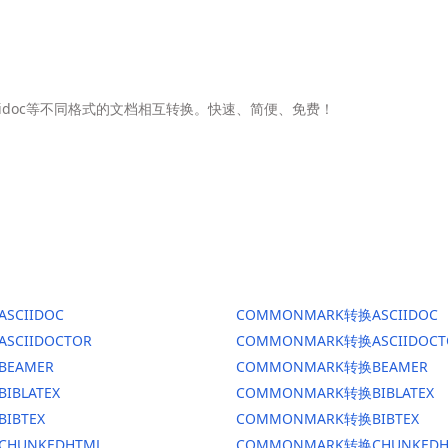
Asciidoc等不同格式的文档相互转换。快速、简便、免费！
ASCIIDOC
COMMONMARK转换ASCIIDOC
ASCIIDOCTOR
COMMONMARK转换ASCIIDOCT
BEAMER
COMMONMARK转换BEAMER
BIBLATEX
COMMONMARK转换BIBLATEX
BIBTEX
COMMONMARK转换BIBTEX
CHUNKEDHTML
COMMONMARK转换CHUNKEDH