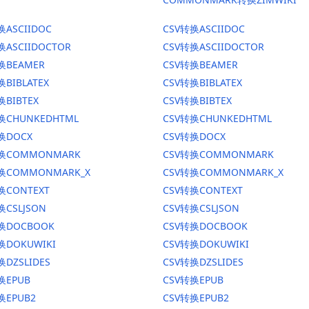
换ASCIIDOC
CSV转换ASCIIDOC
换ASCIIDOCTOR
CSV转换ASCIIDOCTOR
换BEAMER
CSV转换BEAMER
换BIBLATEX
CSV转换BIBLATEX
换BIBTEX
CSV转换BIBTEX
换CHUNKEDHTML
CSV转换CHUNKEDHTML
换DOCX
CSV转换DOCX
转换COMMONMARK
CSV转换COMMONMARK
转换COMMONMARK_X
CSV转换COMMONMARK_X
换CONTEXT
CSV转换CONTEXT
换CSLJSON
CSV转换CSLJSON
转换DOCBOOK
CSV转换DOCBOOK
换DOKUWIKI
CSV转换DOKUWIKI
换DZSLIDES
CSV转换DZSLIDES
换EPUB
CSV转换EPUB
换EPUB2
CSV转换EPUB2