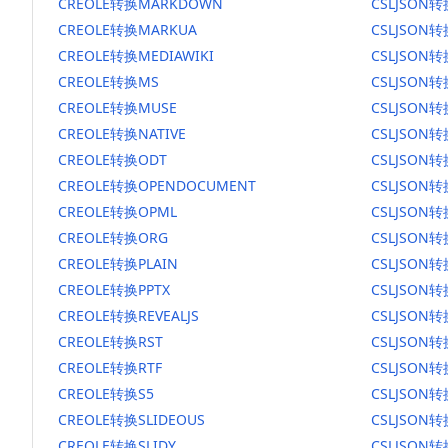
CREOLE转换MARKDOWN
CSLJSON
CREOLE转换MARKUA
CSLJSON
CREOLE转换MEDIAWIKI
CSLJSON转
CREOLE转换MS
CSLJSON
CREOLE转换MUSE
CSLJSON转
CREOLE转换NATIVE
CSLJSON转
CREOLE转换ODT
CSLJSON转
CREOLE转换OPENDOCUMENT
CSLJSON
CREOLE转换OPML
CSLJSON转
CREOLE转换ORG
CSLJSON
CREOLE转换PLAIN
CSLJSON转
CREOLE转换PPTX
CSLJSON转
CREOLE转换REVEALJS
CSLJSON转
CREOLE转换RST
CSLJSON转
CREOLE转换RTF
CSLJSON转
CREOLE转换S5
CSLJSON转
CREOLE转换SLIDEOUS
CSLJSON转
CREOLE转换SLIDY
CSLJSON转