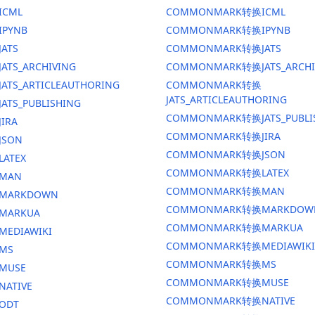
ICML
COMMONMARK转换ICML
IPYNB
COMMONMARK转换IPYNB
JATS
COMMONMARK转换JATS
ATS_ARCHIVING
COMMONMARK转换JATS_ARCHI
ATS_ARTICLEAUTHORING
COMMONMARK转换
JATS_ARTICLEAUTHORING
ATS_PUBLISHING
COMMONMARK转换JATS_PUBLI
IRA
COMMONMARK转换JIRA
JSON
COMMONMARK转换JSON
LATEX
COMMONMARK转换LATEX
换MAN
COMMONMARK转换MAN
换MARKDOWN
COMMONMARK转换MARKDOW
MARKUA
COMMONMARK转换MARKUA
MEDIAWIKI
COMMONMARK转换MEDIAWIKI
MS
COMMONMARK转换MS
MUSE
COMMONMARK转换MUSE
NATIVE
COMMONMARK转换NATIVE
ODT