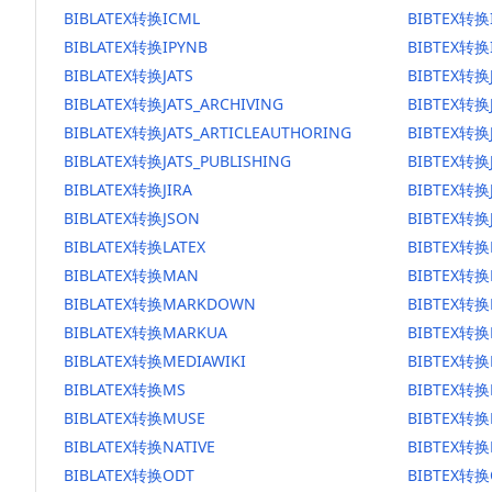
BIBLATEX转换ICML
BIBTEX转换
BIBLATEX转换IPYNB
BIBTEX转换
BIBLATEX转换JATS
BIBTEX转换
BIBLATEX转换JATS_ARCHIVING
BIBTEX转换J
BIBLATEX转换JATS_ARTICLEAUTHORING
BIBTEX转换J
BIBLATEX转换JATS_PUBLISHING
BIBTEX转换J
BIBLATEX转换JIRA
BIBTEX转换J
BIBLATEX转换JSON
BIBTEX转换
BIBLATEX转换LATEX
BIBTEX转换
BIBLATEX转换MAN
BIBTEX转
BIBLATEX转换MARKDOWN
BIBTEX转
BIBLATEX转换MARKUA
BIBTEX转换
BIBLATEX转换MEDIAWIKI
BIBTEX转换
BIBLATEX转换MS
BIBTEX转换
BIBLATEX转换MUSE
BIBTEX转换
BIBLATEX转换NATIVE
BIBTEX转换
BIBLATEX转换ODT
BIBTEX转换