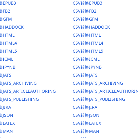
换EPUB3
CSV转换EPUB3
换FB2
CSV转换FB2
转换GFM
CSV转换GFM
换HADDOCK
CSV转换HADDOCK
换HTML
CSV转换HTML
换HTML4
CSV转换HTML4
换HTML5
CSV转换HTML5
换ICML
CSV转换ICML
换IPYNB
CSV转换IPYNB
换JATS
CSV转换JATS
JATS_ARCHIVING
CSV转换JATS_ARCHIVING
换JATS_ARTICLEAUTHORING
CSV转换JATS_ARTICLEAUTHORI
JATS_PUBLISHING
CSV转换JATS_PUBLISHING
换JIRA
CSV转换JIRA
换JSON
CSV转换JSON
换LATEX
CSV转换LATEX
转换MAN
CSV转换MAN