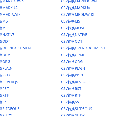
转换MARKDOWN
CSV转换MARKDOWN
转换MARKUA
CSV转换MARKUA
换MEDIAWIKI
CSV转换MEDIAWIKI
转换MS
CSV转换MS
换MUSE
CSV转换MUSE
换NATIVE
CSV转换NATIVE
换ODT
CSV转换ODT
转换OPENDOCUMENT
CSV转换OPENDOCUMENT
换OPML
CSV转换OPML
转换ORG
CSV转换ORG
换PLAIN
CSV转换PLAIN
换PPTX
CSV转换PPTX
换REVEALJS
CSV转换REVEALJS
换RST
CSV转换RST
换RTF
CSV转换RTF
换S5
CSV转换S5
换SLIDEOUS
CSV转换SLIDEOUS
换SLIDY
CSV转换SLIDY