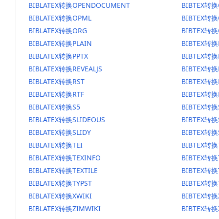
BIBLATEX转换OPENDOCUMENT
BIBTEX转
BIBLATEX转换OPML
BIBTEX转换
BIBLATEX转换ORG
BIBTEX转换
BIBLATEX转换PLAIN
BIBTEX转换
BIBLATEX转换PPTX
BIBTEX转换
BIBLATEX转换REVEALJS
BIBTEX转换R
BIBLATEX转换RST
BIBTEX转换
BIBLATEX转换RTF
BIBTEX转换
BIBLATEX转换S5
BIBTEX转换
BIBLATEX转换SLIDEOUS
BIBTEX转换
BIBLATEX转换SLIDY
BIBTEX转换
BIBLATEX转换TEI
BIBTEX转换
BIBLATEX转换TEXINFO
BIBTEX转换
BIBLATEX转换TEXTILE
BIBTEX转换T
BIBLATEX转换TYPST
BIBTEX转换
BIBLATEX转换XWIKI
BIBTEX转换
BIBLATEX转换ZIMWIKI
BIBTEX转换