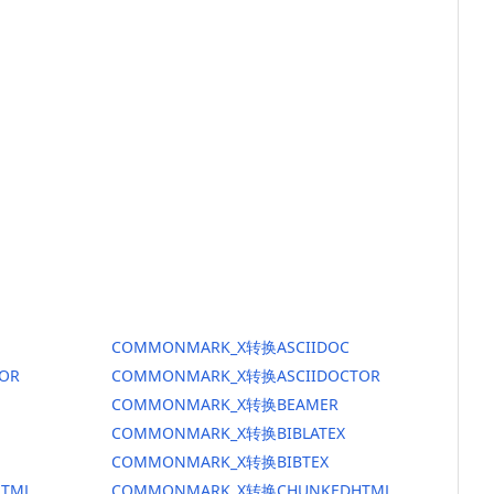
COMMONMARK_X转换ASCIIDOC
OR
COMMONMARK_X转换ASCIIDOCTOR
COMMONMARK_X转换BEAMER
COMMONMARK_X转换BIBLATEX
COMMONMARK_X转换BIBTEX
TML
COMMONMARK_X转换CHUNKEDHTML