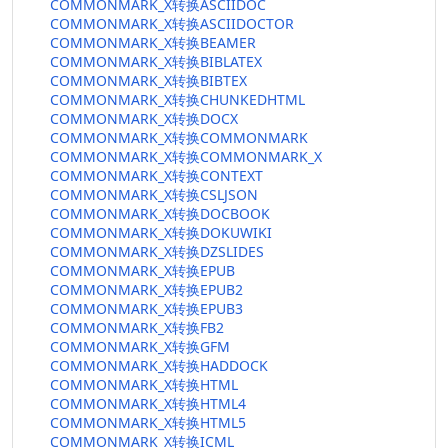
COMMONMARK_X转换ASCIIDOC
COMMONMARK_X转换ASCIIDOCTOR
COMMONMARK_X转换BEAMER
COMMONMARK_X转换BIBLATEX
COMMONMARK_X转换BIBTEX
COMMONMARK_X转换CHUNKEDHTML
COMMONMARK_X转换DOCX
COMMONMARK_X转换COMMONMARK
COMMONMARK_X转换COMMONMARK_X
COMMONMARK_X转换CONTEXT
COMMONMARK_X转换CSLJSON
COMMONMARK_X转换DOCBOOK
COMMONMARK_X转换DOKUWIKI
COMMONMARK_X转换DZSLIDES
COMMONMARK_X转换EPUB
COMMONMARK_X转换EPUB2
COMMONMARK_X转换EPUB3
COMMONMARK_X转换FB2
COMMONMARK_X转换GFM
COMMONMARK_X转换HADDOCK
COMMONMARK_X转换HTML
COMMONMARK_X转换HTML4
COMMONMARK_X转换HTML5
COMMONMARK_X转换ICML