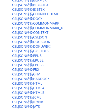
CSLJSON转换BEAMER
CSLJSON转换BIBLATEX
CSLJSON转换BIBTEX
CSLJSON转换CHUNKEDHTML
CSLJSON转换DOCX
CSLJSON转换COMMONMARK
CSLJSON转换COMMONMARK_X
CSLJSON转换CONTEXT
CSLJSON转换CSLJSON
CSLJSON转换DOCBOOK
CSLJSON转换DOKUWIKI
CSLJSON转换DZSLIDES
CSLJSON转换EPUB
CSLJSON转换EPUB2
CSLJSON转换EPUB3
CSLJSON转换FB2
CSLJSON转换GFM
CSLJSON转换HADDOCK
CSLJSON转换HTML
CSLJSON转换HTML4
CSLJSON转换HTML5
CSLJSON转换ICML
CSLJSON转换IPYNB
CSLJSON转换JATS