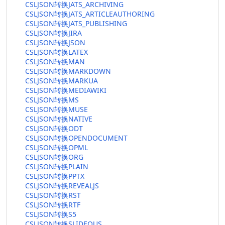
CSLJSON转换JATS_ARCHIVING
CSLJSON转换JATS_ARTICLEAUTHORING
CSLJSON转换JATS_PUBLISHING
CSLJSON转换JIRA
CSLJSON转换JSON
CSLJSON转换LATEX
CSLJSON转换MAN
CSLJSON转换MARKDOWN
CSLJSON转换MARKUA
CSLJSON转换MEDIAWIKI
CSLJSON转换MS
CSLJSON转换MUSE
CSLJSON转换NATIVE
CSLJSON转换ODT
CSLJSON转换OPENDOCUMENT
CSLJSON转换OPML
CSLJSON转换ORG
CSLJSON转换PLAIN
CSLJSON转换PPTX
CSLJSON转换REVEALJS
CSLJSON转换RST
CSLJSON转换RTF
CSLJSON转换S5
CSLJSON转换SLIDEOUS