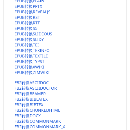
EPUB转换PLAIN
EPUB转换PPTX
EPUB转换REVEALJS
EPUB转换RST
EPUB转换RTF
EPUB转换S5
EPUB转换SLIDEOUS
EPUB转换SLIDY
EPUB转换TEI
EPUB转换TEXINFO
EPUB转换TEXTILE
EPUB转换TYPST
EPUB转换XWIKI
EPUB转换ZIMWIKI
FB2转换ASCIIDOC
FB2转换ASCIIDOCTOR
FB2转换BEAMER
FB2转换BIBLATEX
FB2转换BIBTEX
FB2转换CHUNKEDHTML
FB2转换DOCX
FB2转换COMMONMARK
FB2转换COMMONMARK_X