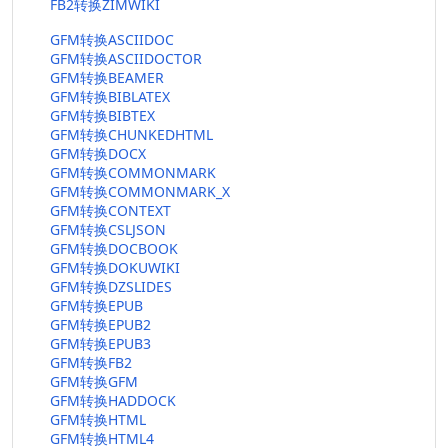
FB2转换ZIMWIKI
GFM转换ASCIIDOC
GFM转换ASCIIDOCTOR
GFM转换BEAMER
GFM转换BIBLATEX
GFM转换BIBTEX
GFM转换CHUNKEDHTML
GFM转换DOCX
GFM转换COMMONMARK
GFM转换COMMONMARK_X
GFM转换CONTEXT
GFM转换CSLJSON
GFM转换DOCBOOK
GFM转换DOKUWIKI
GFM转换DZSLIDES
GFM转换EPUB
GFM转换EPUB2
GFM转换EPUB3
GFM转换FB2
GFM转换GFM
GFM转换HADDOCK
GFM转换HTML
GFM转换HTML4