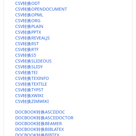
CSV转换ODT
CSV转换OPENDOCUMENT
CSV转换OPML
CSV转换ORG
CSV转换PLAIN
CSV转换PPTX
CSV转换REVEALJS
CSV转换RST
CSV转换RTF
CSV转换S5
CSV转换SLIDEOUS
CSV转换SLIDY
CSV转换TEI
CSV转换TEXINFO
CSV转换TEXTILE
CSV转换TYPST
CSV转换XWIKI
CSV转换ZIMWIKI
DOCBOOK转换ASCIIDOC
DOCBOOK转换ASCIIDOCTOR
DOCBOOK转换BEAMER
DOCBOOK转换BIBLATEX
DOCBOOK转换BIBTEX