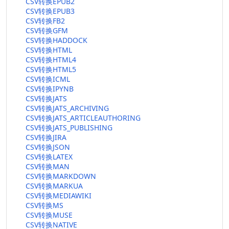
CSV转换EPUB2
CSV转换EPUB3
CSV转换FB2
CSV转换GFM
CSV转换HADDOCK
CSV转换HTML
CSV转换HTML4
CSV转换HTML5
CSV转换ICML
CSV转换IPYNB
CSV转换JATS
CSV转换JATS_ARCHIVING
CSV转换JATS_ARTICLEAUTHORING
CSV转换JATS_PUBLISHING
CSV转换JIRA
CSV转换JSON
CSV转换LATEX
CSV转换MAN
CSV转换MARKDOWN
CSV转换MARKUA
CSV转换MEDIAWIKI
CSV转换MS
CSV转换MUSE
CSV转换NATIVE