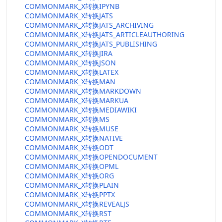
COMMONMARK_X转换IPYNB
COMMONMARK_X转换JATS
COMMONMARK_X转换JATS_ARCHIVING
COMMONMARK_X转换JATS_ARTICLEAUTHORING
COMMONMARK_X转换JATS_PUBLISHING
COMMONMARK_X转换JIRA
COMMONMARK_X转换JSON
COMMONMARK_X转换LATEX
COMMONMARK_X转换MAN
COMMONMARK_X转换MARKDOWN
COMMONMARK_X转换MARKUA
COMMONMARK_X转换MEDIAWIKI
COMMONMARK_X转换MS
COMMONMARK_X转换MUSE
COMMONMARK_X转换NATIVE
COMMONMARK_X转换ODT
COMMONMARK_X转换OPENDOCUMENT
COMMONMARK_X转换OPML
COMMONMARK_X转换ORG
COMMONMARK_X转换PLAIN
COMMONMARK_X转换PPTX
COMMONMARK_X转换REVEALJS
COMMONMARK_X转换RST