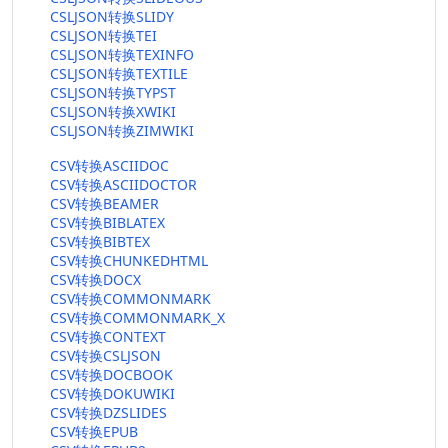
CSLJSON转换SLIDY
CSLJSON转换TEI
CSLJSON转换TEXINFO
CSLJSON转换TEXTILE
CSLJSON转换TYPST
CSLJSON转换XWIKI
CSLJSON转换ZIMWIKI
CSV转换ASCIIDOC
CSV转换ASCIIDOCTOR
CSV转换BEAMER
CSV转换BIBLATEX
CSV转换BIBTEX
CSV转换CHUNKEDHTML
CSV转换DOCX
CSV转换COMMONMARK
CSV转换COMMONMARK_X
CSV转换CONTEXT
CSV转换CSLJSON
CSV转换DOCBOOK
CSV转换DOKUWIKI
CSV转换DZSLIDES
CSV转换EPUB