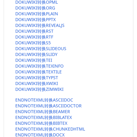
DOKUWIKI转换OPML
DOKUWIKI转换ORG
DOKUWIKI转换PLAIN
DOKUWIKI转换PPTX
DOKUWIKI转换REVEALJS
DOKUWIKI转换RST
DOKUWIKI转换RTF
DOKUWIKI转换S5
DOKUWIKI转换SLIDEOUS
DOKUWIKI转换SLIDY
DOKUWIKI转换TEI
DOKUWIKI转换TEXINFO
DOKUWIKI转换TEXTILE
DOKUWIKI转换TYPST
DOKUWIKI转换XWIKI
DOKUWIKI转换ZIMWIKI
ENDNOTEXML转换ASCIIDOC
ENDNOTEXML转换ASCIIDOCTOR
ENDNOTEXML转换BEAMER
ENDNOTEXML转换BIBLATEX
ENDNOTEXML转换BIBTEX
ENDNOTEXML转换CHUNKEDHTML
ENDNOTEXML转换DOCX