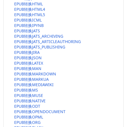
EPUB转换HTML
EPUB转换HTML4
EPUB转换HTML5
EPUB转换ICML
EPUB转换IPYNB
EPUB转换JATS
EPUB转换JATS_ARCHIVING
EPUB转换JATS_ARTICLEAUTHORING
EPUB转换JATS_PUBLISHING
EPUB转换JIRA
EPUB转换JSON
EPUB转换LATEX
EPUB转换MAN
EPUB转换MARKDOWN
EPUB转换MARKUA
EPUB转换MEDIAWIKI
EPUB转换MS
EPUB转换MUSE
EPUB转换NATIVE
EPUB转换ODT
EPUB转换OPENDOCUMENT
EPUB转换OPML
EPUB转换ORG