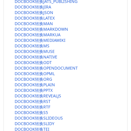
DOCBOOK转换JATS_PUBLISHING
DOCBOOK转换JIRA
DOCBOOK转换JSON
DOCBOOK转换LATEX
DOCBOOK转换MAN
DOCBOOK转换MARKDOWN
DOCBOOK转换MARKUA
DOCBOOK转换MEDIAWIKI
DOCBOOK转换MS
DOCBOOK转换MUSE
DOCBOOK转换NATIVE
DOCBOOK转换ODT
DOCBOOK转换OPENDOCUMENT
DOCBOOK转换OPML
DOCBOOK转换ORG
DOCBOOK转换PLAIN
DOCBOOK转换PPTX
DOCBOOK转换REVEALJS
DOCBOOK转换RST
DOCBOOK转换RTF
DOCBOOK转换S5
DOCBOOK转换SLIDEOUS
DOCBOOK转换SLIDY
DOCBOOK转换TEI