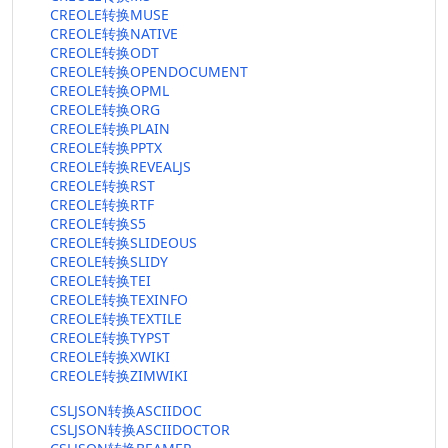
CREOLE转换MUSE
CREOLE转换NATIVE
CREOLE转换ODT
CREOLE转换OPENDOCUMENT
CREOLE转换OPML
CREOLE转换ORG
CREOLE转换PLAIN
CREOLE转换PPTX
CREOLE转换REVEALJS
CREOLE转换RST
CREOLE转换RTF
CREOLE转换S5
CREOLE转换SLIDEOUS
CREOLE转换SLIDY
CREOLE转换TEI
CREOLE转换TEXINFO
CREOLE转换TEXTILE
CREOLE转换TYPST
CREOLE转换XWIKI
CREOLE转换ZIMWIKI
CSLJSON转换ASCIIDOC
CSLJSON转换ASCIIDOCTOR