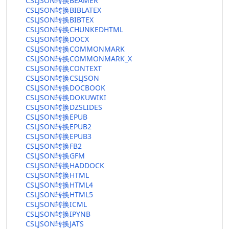
CSLJSON转换BEAMER
CSLJSON转换BIBLATEX
CSLJSON转换BIBTEX
CSLJSON转换CHUNKEDHTML
CSLJSON转换DOCX
CSLJSON转换COMMONMARK
CSLJSON转换COMMONMARK_X
CSLJSON转换CONTEXT
CSLJSON转换CSLJSON
CSLJSON转换DOCBOOK
CSLJSON转换DOKUWIKI
CSLJSON转换DZSLIDES
CSLJSON转换EPUB
CSLJSON转换EPUB2
CSLJSON转换EPUB3
CSLJSON转换FB2
CSLJSON转换GFM
CSLJSON转换HADDOCK
CSLJSON转换HTML
CSLJSON转换HTML4
CSLJSON转换HTML5
CSLJSON转换ICML
CSLJSON转换IPYNB
CSLJSON转换JATS