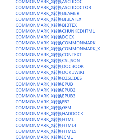
COMMONMARK_X转换ASCIIDOC
COMMONMARK_X转换ASCIIDOCTOR
COMMONMARK_X转换BEAMER
COMMONMARK_X转换BIBLATEX
COMMONMARK_X转换BIBTEX
COMMONMARK_X转换CHUNKEDHTML
COMMONMARK_X转换DOCX
COMMONMARK_X转换COMMONMARK
COMMONMARK_X转换COMMONMARK_X
COMMONMARK_X转换CONTEXT
COMMONMARK_X转换CSLJSON
COMMONMARK_X转换DOCBOOK
COMMONMARK_X转换DOKUWIKI
COMMONMARK_X转换DZSLIDES
COMMONMARK_X转换EPUB
COMMONMARK_X转换EPUB2
COMMONMARK_X转换EPUB3
COMMONMARK_X转换FB2
COMMONMARK_X转换GFM
COMMONMARK_X转换HADDOCK
COMMONMARK_X转换HTML
COMMONMARK_X转换HTML4
COMMONMARK_X转换HTML5
COMMONMARK_X转换ICML