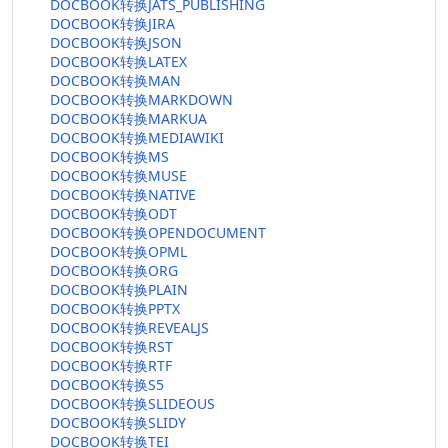
DOCBOOK转换JATS_PUBLISHING
DOCBOOK转换JIRA
DOCBOOK转换JSON
DOCBOOK转换LATEX
DOCBOOK转换MAN
DOCBOOK转换MARKDOWN
DOCBOOK转换MARKUA
DOCBOOK转换MEDIAWIKI
DOCBOOK转换MS
DOCBOOK转换MUSE
DOCBOOK转换NATIVE
DOCBOOK转换ODT
DOCBOOK转换OPENDOCUMENT
DOCBOOK转换OPML
DOCBOOK转换ORG
DOCBOOK转换PLAIN
DOCBOOK转换PPTX
DOCBOOK转换REVEALJS
DOCBOOK转换RST
DOCBOOK转换RTF
DOCBOOK转换S5
DOCBOOK转换SLIDEOUS
DOCBOOK转换SLIDY
DOCBOOK转换TEI