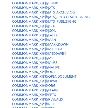
COMMONMARK_X转换IPYNB
COMMONMARK_X转换JATS
COMMONMARK_X转换JATS_ARCHIVING
COMMONMARK_X转换JATS_ARTICLEAUTHORING
COMMONMARK_X转换JATS_PUBLISHING
COMMONMARK_X转换JIRA
COMMONMARK_X转换JSON
COMMONMARK_X转换LATEX
COMMONMARK_X转换MAN
COMMONMARK_X转换MARKDOWN
COMMONMARK_X转换MARKUA
COMMONMARK_X转换MEDIAWIKI
COMMONMARK_X转换MS
COMMONMARK_X转换MUSE
COMMONMARK_X转换NATIVE
COMMONMARK_X转换ODT
COMMONMARK_X转换OPENDOCUMENT
COMMONMARK_X转换OPML
COMMONMARK_X转换ORG
COMMONMARK_X转换PLAIN
COMMONMARK_X转换PPTX
COMMONMARK_X转换REVEALJS
COMMONMARK_X转换RST