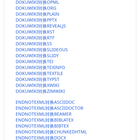
DOKUWIKI转换OPML
DOKUWIKI转换ORG
DOKUWIKI转换PLAIN
DOKUWIKI转换PPTX
DOKUWIKI转换REVEALJS
DOKUWIKI转换RST
DOKUWIKI转换RTF
DOKUWIKI转换S5
DOKUWIKI转换SLIDEOUS
DOKUWIKI转换SLIDY
DOKUWIKI转换TEI
DOKUWIKI转换TEXINFO
DOKUWIKI转换TEXTILE
DOKUWIKI转换TYPST
DOKUWIKI转换XWIKI
DOKUWIKI转换ZIMWIKI
ENDNOTEXML转换ASCIIDOC
ENDNOTEXML转换ASCIIDOCTOR
ENDNOTEXML转换BEAMER
ENDNOTEXML转换BIBLATEX
ENDNOTEXML转换BIBTEX
ENDNOTEXML转换CHUNKEDHTML
ENDNOTEXML转换DOCX