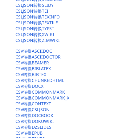
CSLJSON转换SLIDY
CSLJSON转换TEI
CSLJSON转换TEXINFO
CSLJSON转换TEXTILE
CSLJSON转换TYPST
CSLJSON转换XWIKI
CSLJSON转换ZIMWIKI
CSV转换ASCIIDOC
CSV转换ASCIIDOCTOR
CSV转换BEAMER
CSV转换BIBLATEX
CSV转换BIBTEX
CSV转换CHUNKEDHTML
CSV转换DOCX
CSV转换COMMONMARK
CSV转换COMMONMARK_X
CSV转换CONTEXT
CSV转换CSLJSON
CSV转换DOCBOOK
CSV转换DOKUWIKI
CSV转换DZSLIDES
CSV转换EPUB