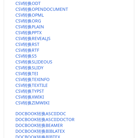
CSV转换ODT
CSV转换OPENDOCUMENT
CSV转换OPML
CSV转换ORG
CSV转换PLAIN
CSV转换PPTX
CSV转换REVEALJS
CSV转换RST
CSV转换RTF
CSV转换S5
CSV转换SLIDEOUS
CSV转换SLIDY
CSV转换TEI
CSV转换TEXINFO
CSV转换TEXTILE
CSV转换TYPST
CSV转换XWIKI
CSV转换ZIMWIKI
DOCBOOK转换ASCIIDOC
DOCBOOK转换ASCIIDOCTOR
DOCBOOK转换BEAMER
DOCBOOK转换BIBLATEX
DOCBOOK转换BIBTEX