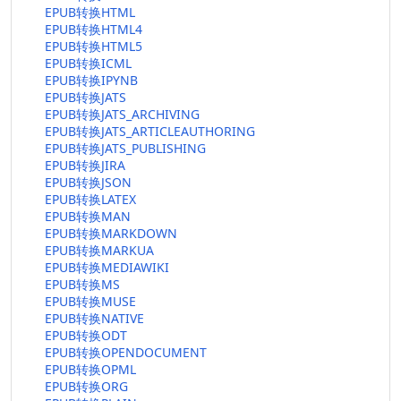
EPUB转换HTML
EPUB转换HTML4
EPUB转换HTML5
EPUB转换ICML
EPUB转换IPYNB
EPUB转换JATS
EPUB转换JATS_ARCHIVING
EPUB转换JATS_ARTICLEAUTHORING
EPUB转换JATS_PUBLISHING
EPUB转换JIRA
EPUB转换JSON
EPUB转换LATEX
EPUB转换MAN
EPUB转换MARKDOWN
EPUB转换MARKUA
EPUB转换MEDIAWIKI
EPUB转换MS
EPUB转换MUSE
EPUB转换NATIVE
EPUB转换ODT
EPUB转换OPENDOCUMENT
EPUB转换OPML
EPUB转换ORG