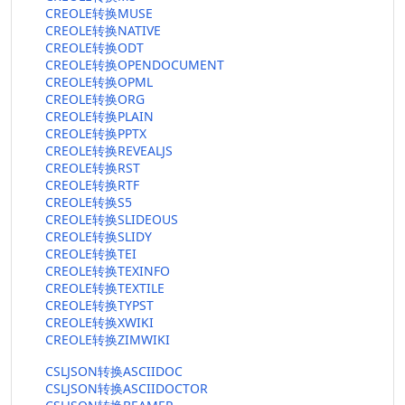
CREOLE转换MUSE
CREOLE转换NATIVE
CREOLE转换ODT
CREOLE转换OPENDOCUMENT
CREOLE转换OPML
CREOLE转换ORG
CREOLE转换PLAIN
CREOLE转换PPTX
CREOLE转换REVEALJS
CREOLE转换RST
CREOLE转换RTF
CREOLE转换S5
CREOLE转换SLIDEOUS
CREOLE转换SLIDY
CREOLE转换TEI
CREOLE转换TEXINFO
CREOLE转换TEXTILE
CREOLE转换TYPST
CREOLE转换XWIKI
CREOLE转换ZIMWIKI
CSLJSON转换ASCIIDOC
CSLJSON转换ASCIIDOCTOR