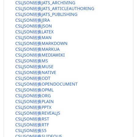
CSLJSON转换JATS_ARCHIVING
CSLJSON转换JATS_ARTICLEAUTHORING
CSLJSON转换JATS_PUBLISHING
CSLJSON转换JIRA
CSLJSON转换JSON
CSLJSON转换LATEX
CSLJSON转换MAN
CSLJSON转换MARKDOWN
CSLJSON转换MARKUA
CSLJSON转换MEDIAWIKI
CSLJSON转换MS
CSLJSON转换MUSE
CSLJSON转换NATIVE
CSLJSON转换ODT
CSLJSON转换OPENDOCUMENT
CSLJSON转换OPML
CSLJSON转换ORG
CSLJSON转换PLAIN
CSLJSON转换PPTX
CSLJSON转换REVEALJS
CSLJSON转换RST
CSLJSON转换RTF
CSLJSON转换S5
CSLJSON转换SLIDEOUS