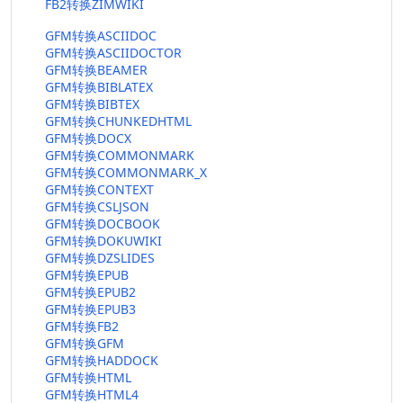
FB2转换ZIMWIKI
GFM转换ASCIIDOC
GFM转换ASCIIDOCTOR
GFM转换BEAMER
GFM转换BIBLATEX
GFM转换BIBTEX
GFM转换CHUNKEDHTML
GFM转换DOCX
GFM转换COMMONMARK
GFM转换COMMONMARK_X
GFM转换CONTEXT
GFM转换CSLJSON
GFM转换DOCBOOK
GFM转换DOKUWIKI
GFM转换DZSLIDES
GFM转换EPUB
GFM转换EPUB2
GFM转换EPUB3
GFM转换FB2
GFM转换GFM
GFM转换HADDOCK
GFM转换HTML
GFM转换HTML4