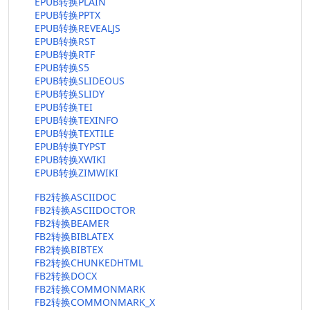
EPUB转换PLAIN
EPUB转换PPTX
EPUB转换REVEALJS
EPUB转换RST
EPUB转换RTF
EPUB转换S5
EPUB转换SLIDEOUS
EPUB转换SLIDY
EPUB转换TEI
EPUB转换TEXINFO
EPUB转换TEXTILE
EPUB转换TYPST
EPUB转换XWIKI
EPUB转换ZIMWIKI
FB2转换ASCIIDOC
FB2转换ASCIIDOCTOR
FB2转换BEAMER
FB2转换BIBLATEX
FB2转换BIBTEX
FB2转换CHUNKEDHTML
FB2转换DOCX
FB2转换COMMONMARK
FB2转换COMMONMARK_X