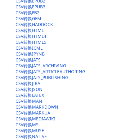
CSV转换EPUB2
CSV转换EPUB3
CSV转换FB2
CSV转换GFM
CSV转换HADDOCK
CSV转换HTML
CSV转换HTML4
CSV转换HTML5
CSV转换ICML
CSV转换IPYNB
CSV转换JATS
CSV转换JATS_ARCHIVING
CSV转换JATS_ARTICLEAUTHORING
CSV转换JATS_PUBLISHING
CSV转换JIRA
CSV转换JSON
CSV转换LATEX
CSV转换MAN
CSV转换MARKDOWN
CSV转换MARKUA
CSV转换MEDIAWIKI
CSV转换MS
CSV转换MUSE
CSV转换NATIVE