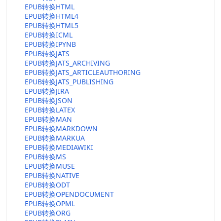
EPUB转换HTML
EPUB转换HTML4
EPUB转换HTML5
EPUB转换ICML
EPUB转换IPYNB
EPUB转换JATS
EPUB转换JATS_ARCHIVING
EPUB转换JATS_ARTICLEAUTHORING
EPUB转换JATS_PUBLISHING
EPUB转换JIRA
EPUB转换JSON
EPUB转换LATEX
EPUB转换MAN
EPUB转换MARKDOWN
EPUB转换MARKUA
EPUB转换MEDIAWIKI
EPUB转换MS
EPUB转换MUSE
EPUB转换NATIVE
EPUB转换ODT
EPUB转换OPENDOCUMENT
EPUB转换OPML
EPUB转换ORG