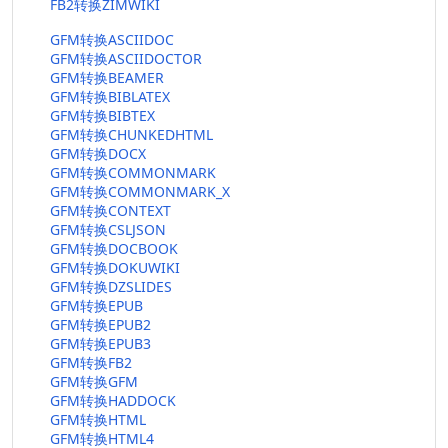
FB2转换ZIMWIKI
GFM转换ASCIIDOC
GFM转换ASCIIDOCTOR
GFM转换BEAMER
GFM转换BIBLATEX
GFM转换BIBTEX
GFM转换CHUNKEDHTML
GFM转换DOCX
GFM转换COMMONMARK
GFM转换COMMONMARK_X
GFM转换CONTEXT
GFM转换CSLJSON
GFM转换DOCBOOK
GFM转换DOKUWIKI
GFM转换DZSLIDES
GFM转换EPUB
GFM转换EPUB2
GFM转换EPUB3
GFM转换FB2
GFM转换GFM
GFM转换HADDOCK
GFM转换HTML
GFM转换HTML4