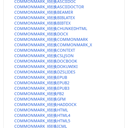
COMMONMARK_X转换ASCIIDOC
COMMONMARK_X转换ASCIIDOCTOR
COMMONMARK_X转换BEAMER
COMMONMARK_X转换BIBLATEX
COMMONMARK_X转换BIBTEX
COMMONMARK_X转换CHUNKEDHTML
COMMONMARK_X转换DOCX
COMMONMARK_X转换COMMONMARK
COMMONMARK_X转换COMMONMARK_X
COMMONMARK_X转换CONTEXT
COMMONMARK_X转换CSLJSON
COMMONMARK_X转换DOCBOOK
COMMONMARK_X转换DOKUWIKI
COMMONMARK_X转换DZSLIDES
COMMONMARK_X转换EPUB
COMMONMARK_X转换EPUB2
COMMONMARK_X转换EPUB3
COMMONMARK_X转换FB2
COMMONMARK_X转换GFM
COMMONMARK_X转换HADDOCK
COMMONMARK_X转换HTML
COMMONMARK_X转换HTML4
COMMONMARK_X转换HTML5
COMMONMARK_X转换ICML