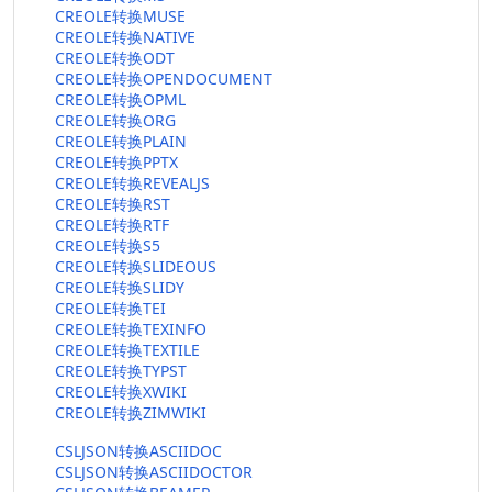
CREOLE转换MUSE
CREOLE转换NATIVE
CREOLE转换ODT
CREOLE转换OPENDOCUMENT
CREOLE转换OPML
CREOLE转换ORG
CREOLE转换PLAIN
CREOLE转换PPTX
CREOLE转换REVEALJS
CREOLE转换RST
CREOLE转换RTF
CREOLE转换S5
CREOLE转换SLIDEOUS
CREOLE转换SLIDY
CREOLE转换TEI
CREOLE转换TEXINFO
CREOLE转换TEXTILE
CREOLE转换TYPST
CREOLE转换XWIKI
CREOLE转换ZIMWIKI
CSLJSON转换ASCIIDOC
CSLJSON转换ASCIIDOCTOR