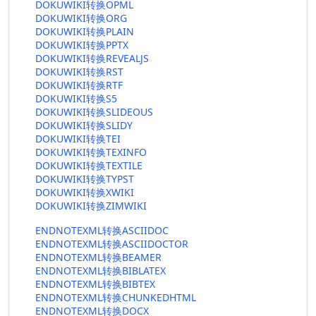
DOKUWIKI转换OPML
DOKUWIKI转换ORG
DOKUWIKI转换PLAIN
DOKUWIKI转换PPTX
DOKUWIKI转换REVEALJS
DOKUWIKI转换RST
DOKUWIKI转换RTF
DOKUWIKI转换S5
DOKUWIKI转换SLIDEOUS
DOKUWIKI转换SLIDY
DOKUWIKI转换TEI
DOKUWIKI转换TEXINFO
DOKUWIKI转换TEXTILE
DOKUWIKI转换TYPST
DOKUWIKI转换XWIKI
DOKUWIKI转换ZIMWIKI
ENDNOTEXML转换ASCIIDOC
ENDNOTEXML转换ASCIIDOCTOR
ENDNOTEXML转换BEAMER
ENDNOTEXML转换BIBLATEX
ENDNOTEXML转换BIBTEX
ENDNOTEXML转换CHUNKEDHTML
ENDNOTEXML转换DOCX