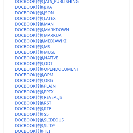
DOCBOOK转换JATS_PUBLISHING
DOCBOOK转换JIRA
DOCBOOK转换JSON
DOCBOOK转换LATEX
DOCBOOK转换MAN
DOCBOOK转换MARKDOWN
DOCBOOK转换MARKUA
DOCBOOK转换MEDIAWIKI
DOCBOOK转换MS
DOCBOOK转换MUSE
DOCBOOK转换NATIVE
DOCBOOK转换ODT
DOCBOOK转换OPENDOCUMENT
DOCBOOK转换OPML
DOCBOOK转换ORG
DOCBOOK转换PLAIN
DOCBOOK转换PPTX
DOCBOOK转换REVEALJS
DOCBOOK转换RST
DOCBOOK转换RTF
DOCBOOK转换S5
DOCBOOK转换SLIDEOUS
DOCBOOK转换SLIDY
DOCBOOK转换TEI