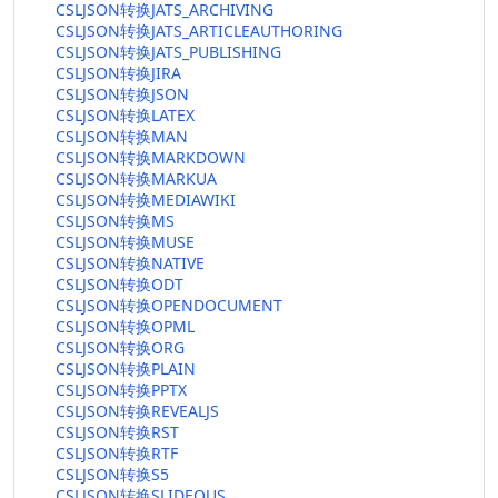
CSLJSON转换JATS_ARCHIVING
CSLJSON转换JATS_ARTICLEAUTHORING
CSLJSON转换JATS_PUBLISHING
CSLJSON转换JIRA
CSLJSON转换JSON
CSLJSON转换LATEX
CSLJSON转换MAN
CSLJSON转换MARKDOWN
CSLJSON转换MARKUA
CSLJSON转换MEDIAWIKI
CSLJSON转换MS
CSLJSON转换MUSE
CSLJSON转换NATIVE
CSLJSON转换ODT
CSLJSON转换OPENDOCUMENT
CSLJSON转换OPML
CSLJSON转换ORG
CSLJSON转换PLAIN
CSLJSON转换PPTX
CSLJSON转换REVEALJS
CSLJSON转换RST
CSLJSON转换RTF
CSLJSON转换S5
CSLJSON转换SLIDEOUS