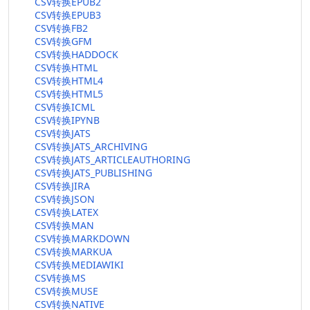
CSV转换EPUB2
CSV转换EPUB3
CSV转换FB2
CSV转换GFM
CSV转换HADDOCK
CSV转换HTML
CSV转换HTML4
CSV转换HTML5
CSV转换ICML
CSV转换IPYNB
CSV转换JATS
CSV转换JATS_ARCHIVING
CSV转换JATS_ARTICLEAUTHORING
CSV转换JATS_PUBLISHING
CSV转换JIRA
CSV转换JSON
CSV转换LATEX
CSV转换MAN
CSV转换MARKDOWN
CSV转换MARKUA
CSV转换MEDIAWIKI
CSV转换MS
CSV转换MUSE
CSV转换NATIVE