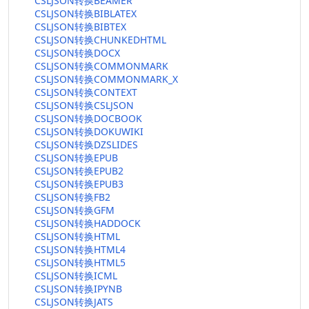
CSLJSON转换BEAMER
CSLJSON转换BIBLATEX
CSLJSON转换BIBTEX
CSLJSON转换CHUNKEDHTML
CSLJSON转换DOCX
CSLJSON转换COMMONMARK
CSLJSON转换COMMONMARK_X
CSLJSON转换CONTEXT
CSLJSON转换CSLJSON
CSLJSON转换DOCBOOK
CSLJSON转换DOKUWIKI
CSLJSON转换DZSLIDES
CSLJSON转换EPUB
CSLJSON转换EPUB2
CSLJSON转换EPUB3
CSLJSON转换FB2
CSLJSON转换GFM
CSLJSON转换HADDOCK
CSLJSON转换HTML
CSLJSON转换HTML4
CSLJSON转换HTML5
CSLJSON转换ICML
CSLJSON转换IPYNB
CSLJSON转换JATS