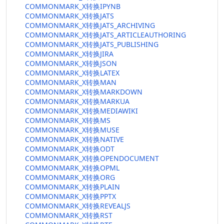
COMMONMARK_X转换IPYNB
COMMONMARK_X转换JATS
COMMONMARK_X转换JATS_ARCHIVING
COMMONMARK_X转换JATS_ARTICLEAUTHORING
COMMONMARK_X转换JATS_PUBLISHING
COMMONMARK_X转换JIRA
COMMONMARK_X转换JSON
COMMONMARK_X转换LATEX
COMMONMARK_X转换MAN
COMMONMARK_X转换MARKDOWN
COMMONMARK_X转换MARKUA
COMMONMARK_X转换MEDIAWIKI
COMMONMARK_X转换MS
COMMONMARK_X转换MUSE
COMMONMARK_X转换NATIVE
COMMONMARK_X转换ODT
COMMONMARK_X转换OPENDOCUMENT
COMMONMARK_X转换OPML
COMMONMARK_X转换ORG
COMMONMARK_X转换PLAIN
COMMONMARK_X转换PPTX
COMMONMARK_X转换REVEALJS
COMMONMARK_X转换RST