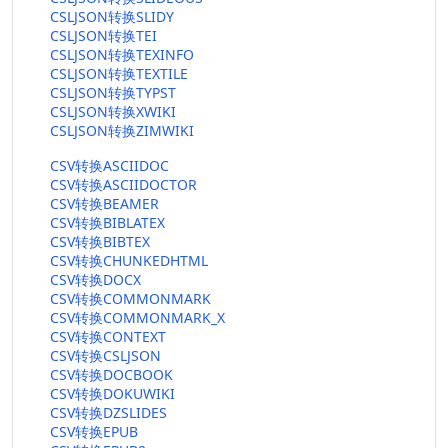
CSLJSON转换SLIDY
CSLJSON转换TEI
CSLJSON转换TEXINFO
CSLJSON转换TEXTILE
CSLJSON转换TYPST
CSLJSON转换XWIKI
CSLJSON转换ZIMWIKI
CSV转换ASCIIDOC
CSV转换ASCIIDOCTOR
CSV转换BEAMER
CSV转换BIBLATEX
CSV转换BIBTEX
CSV转换CHUNKEDHTML
CSV转换DOCX
CSV转换COMMONMARK
CSV转换COMMONMARK_X
CSV转换CONTEXT
CSV转换CSLJSON
CSV转换DOCBOOK
CSV转换DOKUWIKI
CSV转换DZSLIDES
CSV转换EPUB