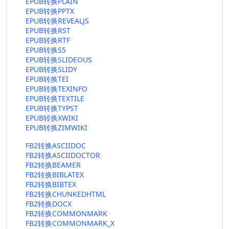
EPUB转换PLAIN
EPUB转换PPTX
EPUB转换REVEALJS
EPUB转换RST
EPUB转换RTF
EPUB转换S5
EPUB转换SLIDEOUS
EPUB转换SLIDY
EPUB转换TEI
EPUB转换TEXINFO
EPUB转换TEXTILE
EPUB转换TYPST
EPUB转换XWIKI
EPUB转换ZIMWIKI
FB2转换ASCIIDOC
FB2转换ASCIIDOCTOR
FB2转换BEAMER
FB2转换BIBLATEX
FB2转换BIBTEX
FB2转换CHUNKEDHTML
FB2转换DOCX
FB2转换COMMONMARK
FB2转换COMMONMARK_X