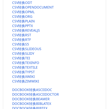
CSV转换ODT
CSV转换OPENDOCUMENT
CSV转换OPML
CSV转换ORG
CSV转换PLAIN
CSV转换PPTX
CSV转换REVEALJS
CSV转换RST
CSV转换RTF
CSV转换S5
CSV转换SLIDEOUS
CSV转换SLIDY
CSV转换TEI
CSV转换TEXINFO
CSV转换TEXTILE
CSV转换TYPST
CSV转换XWIKI
CSV转换ZIMWIKI
DOCBOOK转换ASCIIDOC
DOCBOOK转换ASCIIDOCTOR
DOCBOOK转换BEAMER
DOCBOOK转换BIBLATEX
DOCBOOK转换BIBTEX