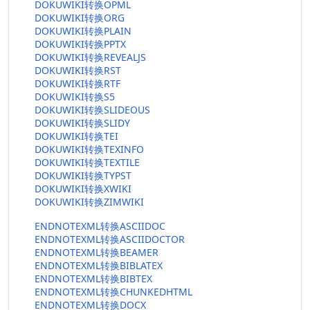
DOKUWIKI转换OPML
DOKUWIKI转换ORG
DOKUWIKI转换PLAIN
DOKUWIKI转换PPTX
DOKUWIKI转换REVEALJS
DOKUWIKI转换RST
DOKUWIKI转换RTF
DOKUWIKI转换S5
DOKUWIKI转换SLIDEOUS
DOKUWIKI转换SLIDY
DOKUWIKI转换TEI
DOKUWIKI转换TEXINFO
DOKUWIKI转换TEXTILE
DOKUWIKI转换TYPST
DOKUWIKI转换XWIKI
DOKUWIKI转换ZIMWIKI
ENDNOTEXML转换ASCIIDOC
ENDNOTEXML转换ASCIIDOCTOR
ENDNOTEXML转换BEAMER
ENDNOTEXML转换BIBLATEX
ENDNOTEXML转换BIBTEX
ENDNOTEXML转换CHUNKEDHTML
ENDNOTEXML转换DOCX