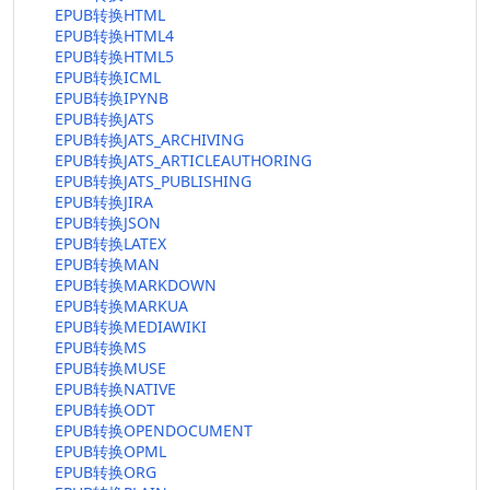
EPUB转换HTML
EPUB转换HTML4
EPUB转换HTML5
EPUB转换ICML
EPUB转换IPYNB
EPUB转换JATS
EPUB转换JATS_ARCHIVING
EPUB转换JATS_ARTICLEAUTHORING
EPUB转换JATS_PUBLISHING
EPUB转换JIRA
EPUB转换JSON
EPUB转换LATEX
EPUB转换MAN
EPUB转换MARKDOWN
EPUB转换MARKUA
EPUB转换MEDIAWIKI
EPUB转换MS
EPUB转换MUSE
EPUB转换NATIVE
EPUB转换ODT
EPUB转换OPENDOCUMENT
EPUB转换OPML
EPUB转换ORG