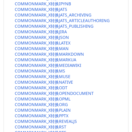
COMMONMARK_X转换IPYNB
COMMONMARK_X转换JATS
COMMONMARK_X转换JATS_ARCHIVING
COMMONMARK_X转换JATS_ARTICLEAUTHORING
COMMONMARK_X转换JATS_PUBLISHING
COMMONMARK_X转换JIRA
COMMONMARK_X转换JSON
COMMONMARK_X转换LATEX
COMMONMARK_X转换MAN
COMMONMARK_X转换MARKDOWN
COMMONMARK_X转换MARKUA
COMMONMARK_X转换MEDIAWIKI
COMMONMARK_X转换MS
COMMONMARK_X转换MUSE
COMMONMARK_X转换NATIVE
COMMONMARK_X转换ODT
COMMONMARK_X转换OPENDOCUMENT
COMMONMARK_X转换OPML
COMMONMARK_X转换ORG
COMMONMARK_X转换PLAIN
COMMONMARK_X转换PPTX
COMMONMARK_X转换REVEALJS
COMMONMARK_X转换RST