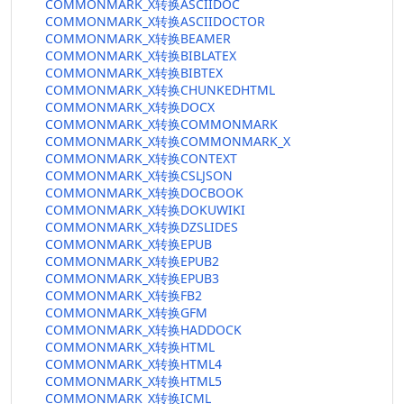
COMMONMARK_X转换ASCIIDOC
COMMONMARK_X转换ASCIIDOCTOR
COMMONMARK_X转换BEAMER
COMMONMARK_X转换BIBLATEX
COMMONMARK_X转换BIBTEX
COMMONMARK_X转换CHUNKEDHTML
COMMONMARK_X转换DOCX
COMMONMARK_X转换COMMONMARK
COMMONMARK_X转换COMMONMARK_X
COMMONMARK_X转换CONTEXT
COMMONMARK_X转换CSLJSON
COMMONMARK_X转换DOCBOOK
COMMONMARK_X转换DOKUWIKI
COMMONMARK_X转换DZSLIDES
COMMONMARK_X转换EPUB
COMMONMARK_X转换EPUB2
COMMONMARK_X转换EPUB3
COMMONMARK_X转换FB2
COMMONMARK_X转换GFM
COMMONMARK_X转换HADDOCK
COMMONMARK_X转换HTML
COMMONMARK_X转换HTML4
COMMONMARK_X转换HTML5
COMMONMARK_X转换ICML