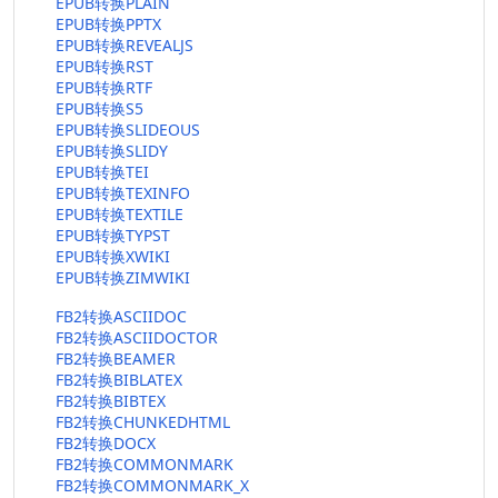
EPUB转换PLAIN
EPUB转换PPTX
EPUB转换REVEALJS
EPUB转换RST
EPUB转换RTF
EPUB转换S5
EPUB转换SLIDEOUS
EPUB转换SLIDY
EPUB转换TEI
EPUB转换TEXINFO
EPUB转换TEXTILE
EPUB转换TYPST
EPUB转换XWIKI
EPUB转换ZIMWIKI
FB2转换ASCIIDOC
FB2转换ASCIIDOCTOR
FB2转换BEAMER
FB2转换BIBLATEX
FB2转换BIBTEX
FB2转换CHUNKEDHTML
FB2转换DOCX
FB2转换COMMONMARK
FB2转换COMMONMARK_X