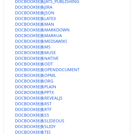
DOCBOOK转换JATS_PUBLISHING
DOCBOOK转换JIRA
DOCBOOK转换JSON
DOCBOOK转换LATEX
DOCBOOK转换MAN
DOCBOOK转换MARKDOWN
DOCBOOK转换MARKUA
DOCBOOK转换MEDIAWIKI
DOCBOOK转换MS
DOCBOOK转换MUSE
DOCBOOK转换NATIVE
DOCBOOK转换ODT
DOCBOOK转换OPENDOCUMENT
DOCBOOK转换OPML
DOCBOOK转换ORG
DOCBOOK转换PLAIN
DOCBOOK转换PPTX
DOCBOOK转换REVEALJS
DOCBOOK转换RST
DOCBOOK转换RTF
DOCBOOK转换S5
DOCBOOK转换SLIDEOUS
DOCBOOK转换SLIDY
DOCBOOK转换TEI