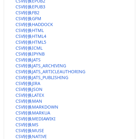
CSV转换EPUB2
CSV转换EPUB3
CSV转换FB2
CSV转换GFM
CSV转换HADDOCK
CSV转换HTML
CSV转换HTML4
CSV转换HTML5
CSV转换ICML
CSV转换IPYNB
CSV转换JATS
CSV转换JATS_ARCHIVING
CSV转换JATS_ARTICLEAUTHORING
CSV转换JATS_PUBLISHING
CSV转换JIRA
CSV转换JSON
CSV转换LATEX
CSV转换MAN
CSV转换MARKDOWN
CSV转换MARKUA
CSV转换MEDIAWIKI
CSV转换MS
CSV转换MUSE
CSV转换NATIVE