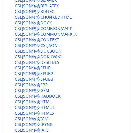
CSLJSON转换BEAMER
CSLJSON转换BIBLATEX
CSLJSON转换BIBTEX
CSLJSON转换CHUNKEDHTML
CSLJSON转换DOCX
CSLJSON转换COMMONMARK
CSLJSON转换COMMONMARK_X
CSLJSON转换CONTEXT
CSLJSON转换CSLJSON
CSLJSON转换DOCBOOK
CSLJSON转换DOKUWIKI
CSLJSON转换DZSLIDES
CSLJSON转换EPUB
CSLJSON转换EPUB2
CSLJSON转换EPUB3
CSLJSON转换FB2
CSLJSON转换GFM
CSLJSON转换HADDOCK
CSLJSON转换HTML
CSLJSON转换HTML4
CSLJSON转换HTML5
CSLJSON转换ICML
CSLJSON转换IPYNB
CSLJSON转换JATS