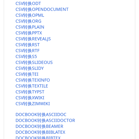
CSV转换ODT
CSV转换OPENDOCUMENT
CSV转换OPML
CSV转换ORG
CSV转换PLAIN
CSV转换PPTX
CSV转换REVEALJS
CSV转换RST
CSV转换RTF
CSV转换S5
CSV转换SLIDEOUS
CSV转换SLIDY
CSV转换TEI
CSV转换TEXINFO
CSV转换TEXTILE
CSV转换TYPST
CSV转换XWIKI
CSV转换ZIMWIKI
DOCBOOK转换ASCIIDOC
DOCBOOK转换ASCIIDOCTOR
DOCBOOK转换BEAMER
DOCBOOK转换BIBLATEX
DOCBOOK转换BIBTEX