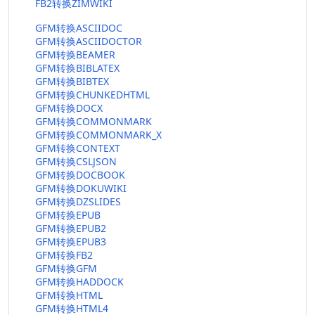
FB2转换ZIMWIKI
GFM转换ASCIIDOC
GFM转换ASCIIDOCTOR
GFM转换BEAMER
GFM转换BIBLATEX
GFM转换BIBTEX
GFM转换CHUNKEDHTML
GFM转换DOCX
GFM转换COMMONMARK
GFM转换COMMONMARK_X
GFM转换CONTEXT
GFM转换CSLJSON
GFM转换DOCBOOK
GFM转换DOKUWIKI
GFM转换DZSLIDES
GFM转换EPUB
GFM转换EPUB2
GFM转换EPUB3
GFM转换FB2
GFM转换GFM
GFM转换HADDOCK
GFM转换HTML
GFM转换HTML4