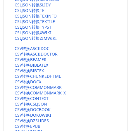
CSLJSON转换SLIDY
CSLJSON转换TEI
CSLJSON转换TEXINFO
CSLJSON转换TEXTILE
CSLJSON转换TYPST
CSLJSON转换XWIKI
CSLJSON转换ZIMWIKI
CSV转换ASCIIDOC
CSV转换ASCIIDOCTOR
CSV转换BEAMER
CSV转换BIBLATEX
CSV转换BIBTEX
CSV转换CHUNKEDHTML
CSV转换DOCX
CSV转换COMMONMARK
CSV转换COMMONMARK_X
CSV转换CONTEXT
CSV转换CSLJSON
CSV转换DOCBOOK
CSV转换DOKUWIKI
CSV转换DZSLIDES
CSV转换EPUB