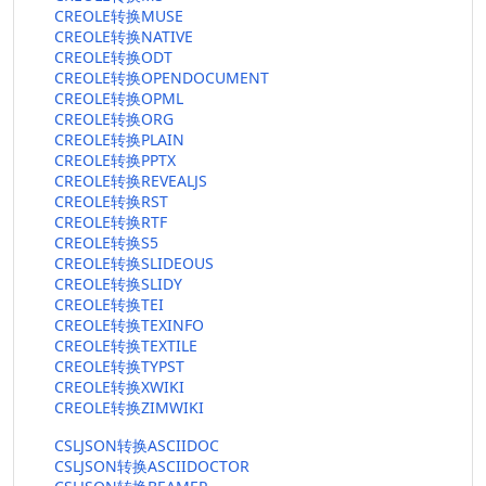
CREOLE转换MUSE
CREOLE转换NATIVE
CREOLE转换ODT
CREOLE转换OPENDOCUMENT
CREOLE转换OPML
CREOLE转换ORG
CREOLE转换PLAIN
CREOLE转换PPTX
CREOLE转换REVEALJS
CREOLE转换RST
CREOLE转换RTF
CREOLE转换S5
CREOLE转换SLIDEOUS
CREOLE转换SLIDY
CREOLE转换TEI
CREOLE转换TEXINFO
CREOLE转换TEXTILE
CREOLE转换TYPST
CREOLE转换XWIKI
CREOLE转换ZIMWIKI
CSLJSON转换ASCIIDOC
CSLJSON转换ASCIIDOCTOR