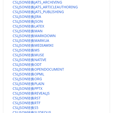
CSLJSON转换JATS_ARCHIVING
CSLJSON转换JATS_ARTICLEAUTHORING
CSLJSON转换JATS_PUBLISHING
CSLJSON转换JIRA
CSLJSON转换JSON
CSLJSON转换LATEX
CSLJSON转换MAN
CSLJSON转换MARKDOWN
CSLJSON转换MARKUA
CSLJSON转换MEDIAWIKI
CSLJSON转换MS
CSLJSON转换MUSE
CSLJSON转换NATIVE
CSLJSON转换ODT
CSLJSON转换OPENDOCUMENT
CSLJSON转换OPML
CSLJSON转换ORG
CSLJSON转换PLAIN
CSLJSON转换PPTX
CSLJSON转换REVEALJS
CSLJSON转换RST
CSLJSON转换RTF
CSLJSON转换S5
CSLJSON转换SLIDEOUS