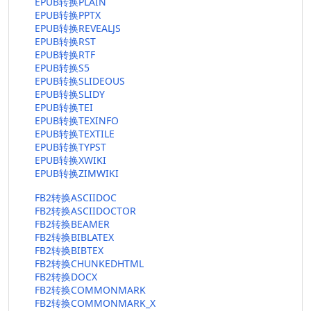
EPUB转换PLAIN
EPUB转换PPTX
EPUB转换REVEALJS
EPUB转换RST
EPUB转换RTF
EPUB转换S5
EPUB转换SLIDEOUS
EPUB转换SLIDY
EPUB转换TEI
EPUB转换TEXINFO
EPUB转换TEXTILE
EPUB转换TYPST
EPUB转换XWIKI
EPUB转换ZIMWIKI
FB2转换ASCIIDOC
FB2转换ASCIIDOCTOR
FB2转换BEAMER
FB2转换BIBLATEX
FB2转换BIBTEX
FB2转换CHUNKEDHTML
FB2转换DOCX
FB2转换COMMONMARK
FB2转换COMMONMARK_X