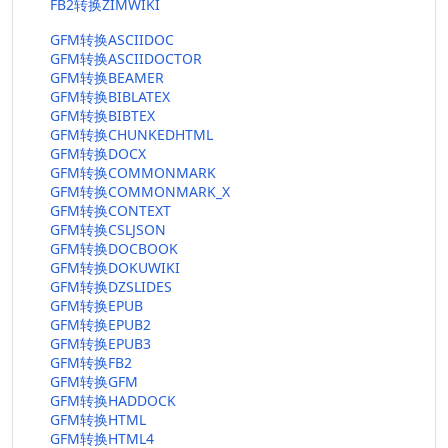
FB2转换ZIMWIKI
GFM转换ASCIIDOC
GFM转换ASCIIDOCTOR
GFM转换BEAMER
GFM转换BIBLATEX
GFM转换BIBTEX
GFM转换CHUNKEDHTML
GFM转换DOCX
GFM转换COMMONMARK
GFM转换COMMONMARK_X
GFM转换CONTEXT
GFM转换CSLJSON
GFM转换DOCBOOK
GFM转换DOKUWIKI
GFM转换DZSLIDES
GFM转换EPUB
GFM转换EPUB2
GFM转换EPUB3
GFM转换FB2
GFM转换GFM
GFM转换HADDOCK
GFM转换HTML
GFM转换HTML4