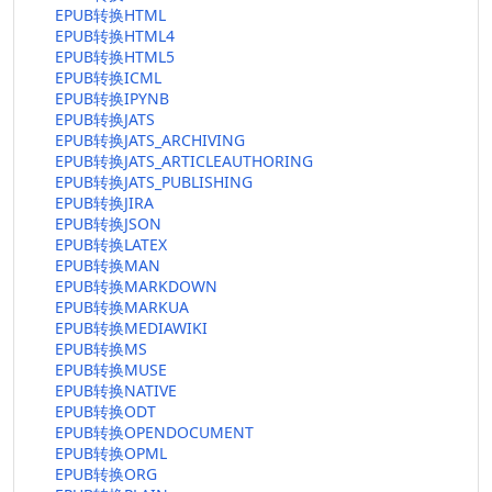
EPUB转换HTML
EPUB转换HTML4
EPUB转换HTML5
EPUB转换ICML
EPUB转换IPYNB
EPUB转换JATS
EPUB转换JATS_ARCHIVING
EPUB转换JATS_ARTICLEAUTHORING
EPUB转换JATS_PUBLISHING
EPUB转换JIRA
EPUB转换JSON
EPUB转换LATEX
EPUB转换MAN
EPUB转换MARKDOWN
EPUB转换MARKUA
EPUB转换MEDIAWIKI
EPUB转换MS
EPUB转换MUSE
EPUB转换NATIVE
EPUB转换ODT
EPUB转换OPENDOCUMENT
EPUB转换OPML
EPUB转换ORG