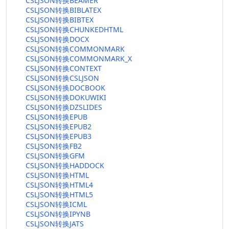
CSLJSON转换BEAMER
CSLJSON转换BIBLATEX
CSLJSON转换BIBTEX
CSLJSON转换CHUNKEDHTML
CSLJSON转换DOCX
CSLJSON转换COMMONMARK
CSLJSON转换COMMONMARK_X
CSLJSON转换CONTEXT
CSLJSON转换CSLJSON
CSLJSON转换DOCBOOK
CSLJSON转换DOKUWIKI
CSLJSON转换DZSLIDES
CSLJSON转换EPUB
CSLJSON转换EPUB2
CSLJSON转换EPUB3
CSLJSON转换FB2
CSLJSON转换GFM
CSLJSON转换HADDOCK
CSLJSON转换HTML
CSLJSON转换HTML4
CSLJSON转换HTML5
CSLJSON转换ICML
CSLJSON转换IPYNB
CSLJSON转换JATS