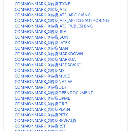
COMMONMARK_X转换IPYNB
COMMONMARK_X转换JATS
COMMONMARK_X转换JATS_ARCHIVING
COMMONMARK_X转换JATS_ARTICLEAUTHORING
COMMONMARK_X转换JATS_PUBLISHING
COMMONMARK_X转换JIRA
COMMONMARK_X转换JSON
COMMONMARK_X转换LATEX
COMMONMARK_X转换MAN
COMMONMARK_X转换MARKDOWN
COMMONMARK_X转换MARKUA
COMMONMARK_X转换MEDIAWIKI
COMMONMARK_X转换MS
COMMONMARK_X转换MUSE
COMMONMARK_X转换NATIVE
COMMONMARK_X转换ODT
COMMONMARK_X转换OPENDOCUMENT
COMMONMARK_X转换OPML
COMMONMARK_X转换ORG
COMMONMARK_X转换PLAIN
COMMONMARK_X转换PPTX
COMMONMARK_X转换REVEALJS
COMMONMARK_X转换RST