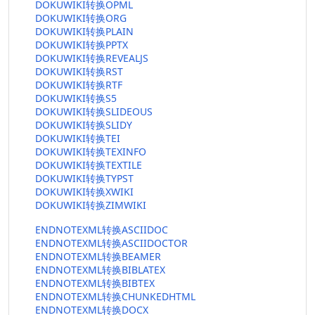
DOKUWIKI转换OPML
DOKUWIKI转换ORG
DOKUWIKI转换PLAIN
DOKUWIKI转换PPTX
DOKUWIKI转换REVEALJS
DOKUWIKI转换RST
DOKUWIKI转换RTF
DOKUWIKI转换S5
DOKUWIKI转换SLIDEOUS
DOKUWIKI转换SLIDY
DOKUWIKI转换TEI
DOKUWIKI转换TEXINFO
DOKUWIKI转换TEXTILE
DOKUWIKI转换TYPST
DOKUWIKI转换XWIKI
DOKUWIKI转换ZIMWIKI
ENDNOTEXML转换ASCIIDOC
ENDNOTEXML转换ASCIIDOCTOR
ENDNOTEXML转换BEAMER
ENDNOTEXML转换BIBLATEX
ENDNOTEXML转换BIBTEX
ENDNOTEXML转换CHUNKEDHTML
ENDNOTEXML转换DOCX