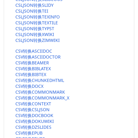
CSLJSON转换SLIDY
CSLJSON转换TEI
CSLJSON转换TEXINFO
CSLJSON转换TEXTILE
CSLJSON转换TYPST
CSLJSON转换XWIKI
CSLJSON转换ZIMWIKI
CSV转换ASCIIDOC
CSV转换ASCIIDOCTOR
CSV转换BEAMER
CSV转换BIBLATEX
CSV转换BIBTEX
CSV转换CHUNKEDHTML
CSV转换DOCX
CSV转换COMMONMARK
CSV转换COMMONMARK_X
CSV转换CONTEXT
CSV转换CSLJSON
CSV转换DOCBOOK
CSV转换DOKUWIKI
CSV转换DZSLIDES
CSV转换EPUB