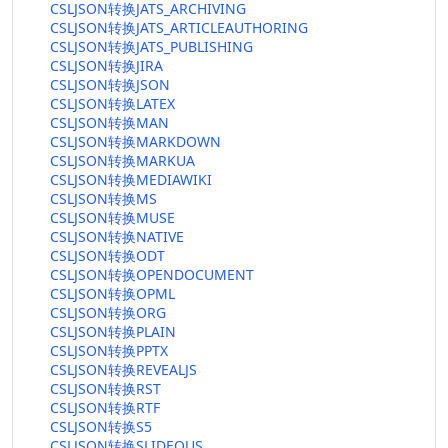
CSLJSON转换JATS_ARCHIVING
CSLJSON转换JATS_ARTICLEAUTHORING
CSLJSON转换JATS_PUBLISHING
CSLJSON转换JIRA
CSLJSON转换JSON
CSLJSON转换LATEX
CSLJSON转换MAN
CSLJSON转换MARKDOWN
CSLJSON转换MARKUA
CSLJSON转换MEDIAWIKI
CSLJSON转换MS
CSLJSON转换MUSE
CSLJSON转换NATIVE
CSLJSON转换ODT
CSLJSON转换OPENDOCUMENT
CSLJSON转换OPML
CSLJSON转换ORG
CSLJSON转换PLAIN
CSLJSON转换PPTX
CSLJSON转换REVEALJS
CSLJSON转换RST
CSLJSON转换RTF
CSLJSON转换S5
CSLJSON转换SLIDEOUS