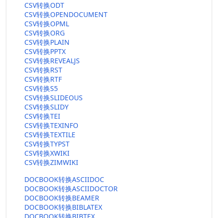
CSV转换ODT
CSV转换OPENDOCUMENT
CSV转换OPML
CSV转换ORG
CSV转换PLAIN
CSV转换PPTX
CSV转换REVEALJS
CSV转换RST
CSV转换RTF
CSV转换S5
CSV转换SLIDEOUS
CSV转换SLIDY
CSV转换TEI
CSV转换TEXINFO
CSV转换TEXTILE
CSV转换TYPST
CSV转换XWIKI
CSV转换ZIMWIKI
DOCBOOK转换ASCIIDOC
DOCBOOK转换ASCIIDOCTOR
DOCBOOK转换BEAMER
DOCBOOK转换BIBLATEX
DOCBOOK转换BIBTEX