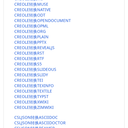
CREOLE转换MUSE
CREOLE转换NATIVE
CREOLE转换ODT
CREOLE转换OPENDOCUMENT
CREOLE转换OPML
CREOLE转换ORG
CREOLE转换PLAIN
CREOLE转换PPTX
CREOLE转换REVEALJS
CREOLE转换RST
CREOLE转换RTF
CREOLE转换S5
CREOLE转换SLIDEOUS
CREOLE转换SLIDY
CREOLE转换TEI
CREOLE转换TEXINFO
CREOLE转换TEXTILE
CREOLE转换TYPST
CREOLE转换XWIKI
CREOLE转换ZIMWIKI
CSLJSON转换ASCIIDOC
CSLJSON转换ASCIIDOCTOR