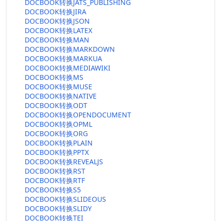
DOCBOOK转换JATS_PUBLISHING
DOCBOOK转换JIRA
DOCBOOK转换JSON
DOCBOOK转换LATEX
DOCBOOK转换MAN
DOCBOOK转换MARKDOWN
DOCBOOK转换MARKUA
DOCBOOK转换MEDIAWIKI
DOCBOOK转换MS
DOCBOOK转换MUSE
DOCBOOK转换NATIVE
DOCBOOK转换ODT
DOCBOOK转换OPENDOCUMENT
DOCBOOK转换OPML
DOCBOOK转换ORG
DOCBOOK转换PLAIN
DOCBOOK转换PPTX
DOCBOOK转换REVEALJS
DOCBOOK转换RST
DOCBOOK转换RTF
DOCBOOK转换S5
DOCBOOK转换SLIDEOUS
DOCBOOK转换SLIDY
DOCBOOK转换TEI