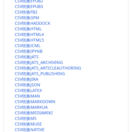
CSV转换EPUB2
CSV转换EPUB3
CSV转换FB2
CSV转换GFM
CSV转换HADDOCK
CSV转换HTML
CSV转换HTML4
CSV转换HTML5
CSV转换ICML
CSV转换IPYNB
CSV转换JATS
CSV转换JATS_ARCHIVING
CSV转换JATS_ARTICLEAUTHORING
CSV转换JATS_PUBLISHING
CSV转换JIRA
CSV转换JSON
CSV转换LATEX
CSV转换MAN
CSV转换MARKDOWN
CSV转换MARKUA
CSV转换MEDIAWIKI
CSV转换MS
CSV转换MUSE
CSV转换NATIVE