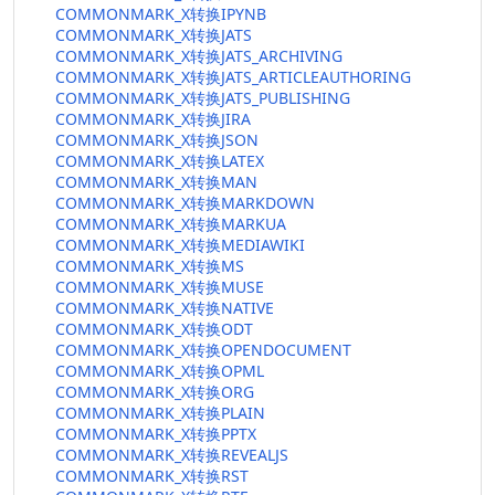
COMMONMARK_X转换IPYNB
COMMONMARK_X转换JATS
COMMONMARK_X转换JATS_ARCHIVING
COMMONMARK_X转换JATS_ARTICLEAUTHORING
COMMONMARK_X转换JATS_PUBLISHING
COMMONMARK_X转换JIRA
COMMONMARK_X转换JSON
COMMONMARK_X转换LATEX
COMMONMARK_X转换MAN
COMMONMARK_X转换MARKDOWN
COMMONMARK_X转换MARKUA
COMMONMARK_X转换MEDIAWIKI
COMMONMARK_X转换MS
COMMONMARK_X转换MUSE
COMMONMARK_X转换NATIVE
COMMONMARK_X转换ODT
COMMONMARK_X转换OPENDOCUMENT
COMMONMARK_X转换OPML
COMMONMARK_X转换ORG
COMMONMARK_X转换PLAIN
COMMONMARK_X转换PPTX
COMMONMARK_X转换REVEALJS
COMMONMARK_X转换RST