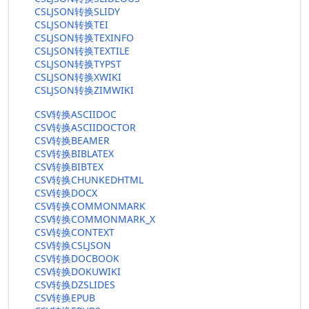
CSLJSON转换SLIDY
CSLJSON转换TEI
CSLJSON转换TEXINFO
CSLJSON转换TEXTILE
CSLJSON转换TYPST
CSLJSON转换XWIKI
CSLJSON转换ZIMWIKI
CSV转换ASCIIDOC
CSV转换ASCIIDOCTOR
CSV转换BEAMER
CSV转换BIBLATEX
CSV转换BIBTEX
CSV转换CHUNKEDHTML
CSV转换DOCX
CSV转换COMMONMARK
CSV转换COMMONMARK_X
CSV转换CONTEXT
CSV转换CSLJSON
CSV转换DOCBOOK
CSV转换DOKUWIKI
CSV转换DZSLIDES
CSV转换EPUB