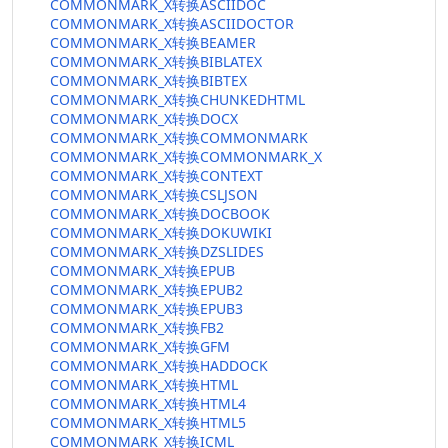
COMMONMARK_X转换ASCIIDOC
COMMONMARK_X转换ASCIIDOCTOR
COMMONMARK_X转换BEAMER
COMMONMARK_X转换BIBLATEX
COMMONMARK_X转换BIBTEX
COMMONMARK_X转换CHUNKEDHTML
COMMONMARK_X转换DOCX
COMMONMARK_X转换COMMONMARK
COMMONMARK_X转换COMMONMARK_X
COMMONMARK_X转换CONTEXT
COMMONMARK_X转换CSLJSON
COMMONMARK_X转换DOCBOOK
COMMONMARK_X转换DOKUWIKI
COMMONMARK_X转换DZSLIDES
COMMONMARK_X转换EPUB
COMMONMARK_X转换EPUB2
COMMONMARK_X转换EPUB3
COMMONMARK_X转换FB2
COMMONMARK_X转换GFM
COMMONMARK_X转换HADDOCK
COMMONMARK_X转换HTML
COMMONMARK_X转换HTML4
COMMONMARK_X转换HTML5
COMMONMARK_X转换ICML