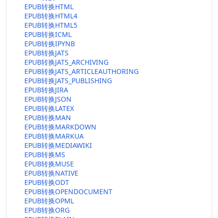
EPUB转换HTML
EPUB转换HTML4
EPUB转换HTML5
EPUB转换ICML
EPUB转换IPYNB
EPUB转换JATS
EPUB转换JATS_ARCHIVING
EPUB转换JATS_ARTICLEAUTHORING
EPUB转换JATS_PUBLISHING
EPUB转换JIRA
EPUB转换JSON
EPUB转换LATEX
EPUB转换MAN
EPUB转换MARKDOWN
EPUB转换MARKUA
EPUB转换MEDIAWIKI
EPUB转换MS
EPUB转换MUSE
EPUB转换NATIVE
EPUB转换ODT
EPUB转换OPENDOCUMENT
EPUB转换OPML
EPUB转换ORG