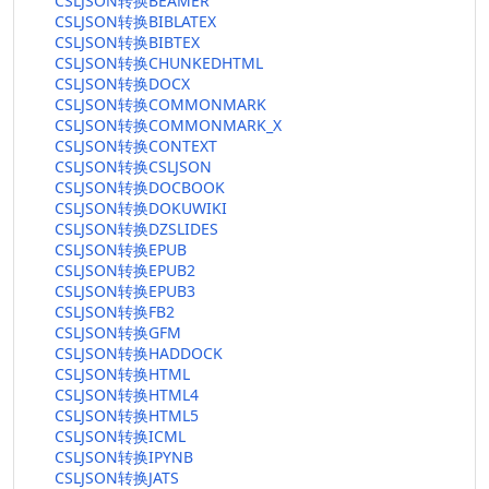
CSLJSON转换BEAMER
CSLJSON转换BIBLATEX
CSLJSON转换BIBTEX
CSLJSON转换CHUNKEDHTML
CSLJSON转换DOCX
CSLJSON转换COMMONMARK
CSLJSON转换COMMONMARK_X
CSLJSON转换CONTEXT
CSLJSON转换CSLJSON
CSLJSON转换DOCBOOK
CSLJSON转换DOKUWIKI
CSLJSON转换DZSLIDES
CSLJSON转换EPUB
CSLJSON转换EPUB2
CSLJSON转换EPUB3
CSLJSON转换FB2
CSLJSON转换GFM
CSLJSON转换HADDOCK
CSLJSON转换HTML
CSLJSON转换HTML4
CSLJSON转换HTML5
CSLJSON转换ICML
CSLJSON转换IPYNB
CSLJSON转换JATS