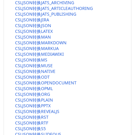
CSLJSON转换JATS_ARCHIVING
CSLJSON转换JATS_ARTICLEAUTHORING
CSLJSON转换JATS_PUBLISHING
CSLJSON转换JIRA
CSLJSON转换JSON
CSLJSON转换LATEX
CSLJSON转换MAN
CSLJSON转换MARKDOWN
CSLJSON转换MARKUA
CSLJSON转换MEDIAWIKI
CSLJSON转换MS
CSLJSON转换MUSE
CSLJSON转换NATIVE
CSLJSON转换ODT
CSLJSON转换OPENDOCUMENT
CSLJSON转换OPML
CSLJSON转换ORG
CSLJSON转换PLAIN
CSLJSON转换PPTX
CSLJSON转换REVEALJS
CSLJSON转换RST
CSLJSON转换RTF
CSLJSON转换S5
CSLJSON转换SLIDEOUS