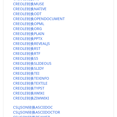
CREOLE转换MUSE
CREOLE转换NATIVE
CREOLE转换ODT
CREOLE转换OPENDOCUMENT
CREOLE转换OPML
CREOLE转换ORG
CREOLE转换PLAIN
CREOLE转换PPTX
CREOLE转换REVEALJS
CREOLE转换RST
CREOLE转换RTF
CREOLE转换S5
CREOLE转换SLIDEOUS
CREOLE转换SLIDY
CREOLE转换TEI
CREOLE转换TEXINFO
CREOLE转换TEXTILE
CREOLE转换TYPST
CREOLE转换XWIKI
CREOLE转换ZIMWIKI
CSLJSON转换ASCIIDOC
CSLJSON转换ASCIIDOCTOR