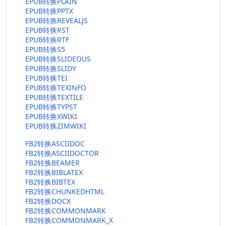
EPUB转换PLAIN
EPUB转换PPTX
EPUB转换REVEALJS
EPUB转换RST
EPUB转换RTF
EPUB转换S5
EPUB转换SLIDEOUS
EPUB转换SLIDY
EPUB转换TEI
EPUB转换TEXINFO
EPUB转换TEXTILE
EPUB转换TYPST
EPUB转换XWIKI
EPUB转换ZIMWIKI
FB2转换ASCIIDOC
FB2转换ASCIIDOCTOR
FB2转换BEAMER
FB2转换BIBLATEX
FB2转换BIBTEX
FB2转换CHUNKEDHTML
FB2转换DOCX
FB2转换COMMONMARK
FB2转换COMMONMARK_X