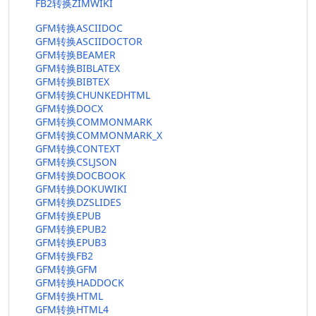
FB2转换ZIMWIKI
GFM转换ASCIIDOC
GFM转换ASCIIDOCTOR
GFM转换BEAMER
GFM转换BIBLATEX
GFM转换BIBTEX
GFM转换CHUNKEDHTML
GFM转换DOCX
GFM转换COMMONMARK
GFM转换COMMONMARK_X
GFM转换CONTEXT
GFM转换CSLJSON
GFM转换DOCBOOK
GFM转换DOKUWIKI
GFM转换DZSLIDES
GFM转换EPUB
GFM转换EPUB2
GFM转换EPUB3
GFM转换FB2
GFM转换GFM
GFM转换HADDOCK
GFM转换HTML
GFM转换HTML4