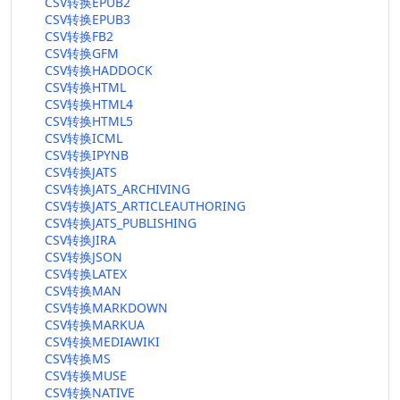
CSV转换EPUB2
CSV转换EPUB3
CSV转换FB2
CSV转换GFM
CSV转换HADDOCK
CSV转换HTML
CSV转换HTML4
CSV转换HTML5
CSV转换ICML
CSV转换IPYNB
CSV转换JATS
CSV转换JATS_ARCHIVING
CSV转换JATS_ARTICLEAUTHORING
CSV转换JATS_PUBLISHING
CSV转换JIRA
CSV转换JSON
CSV转换LATEX
CSV转换MAN
CSV转换MARKDOWN
CSV转换MARKUA
CSV转换MEDIAWIKI
CSV转换MS
CSV转换MUSE
CSV转换NATIVE