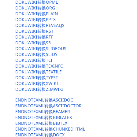
DOKUWIKI转换OPML
DOKUWIKI转换ORG
DOKUWIKI转换PLAIN
DOKUWIKI转换PPTX
DOKUWIKI转换REVEALJS
DOKUWIKI转换RST
DOKUWIKI转换RTF
DOKUWIKI转换S5
DOKUWIKI转换SLIDEOUS
DOKUWIKI转换SLIDY
DOKUWIKI转换TEI
DOKUWIKI转换TEXINFO
DOKUWIKI转换TEXTILE
DOKUWIKI转换TYPST
DOKUWIKI转换XWIKI
DOKUWIKI转换ZIMWIKI
ENDNOTEXML转换ASCIIDOC
ENDNOTEXML转换ASCIIDOCTOR
ENDNOTEXML转换BEAMER
ENDNOTEXML转换BIBLATEX
ENDNOTEXML转换BIBTEX
ENDNOTEXML转换CHUNKEDHTML
ENDNOTEXML转换DOCX