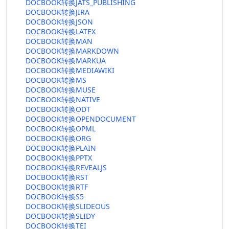
DOCBOOK转换JATS_PUBLISHING
DOCBOOK转换JIRA
DOCBOOK转换JSON
DOCBOOK转换LATEX
DOCBOOK转换MAN
DOCBOOK转换MARKDOWN
DOCBOOK转换MARKUA
DOCBOOK转换MEDIAWIKI
DOCBOOK转换MS
DOCBOOK转换MUSE
DOCBOOK转换NATIVE
DOCBOOK转换ODT
DOCBOOK转换OPENDOCUMENT
DOCBOOK转换OPML
DOCBOOK转换ORG
DOCBOOK转换PLAIN
DOCBOOK转换PPTX
DOCBOOK转换REVEALJS
DOCBOOK转换RST
DOCBOOK转换RTF
DOCBOOK转换S5
DOCBOOK转换SLIDEOUS
DOCBOOK转换SLIDY
DOCBOOK转换TEI