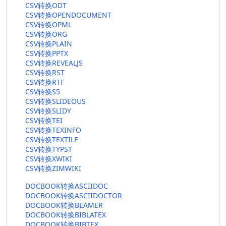
CSV转换ODT
CSV转换OPENDOCUMENT
CSV转换OPML
CSV转换ORG
CSV转换PLAIN
CSV转换PPTX
CSV转换REVEALJS
CSV转换RST
CSV转换RTF
CSV转换S5
CSV转换SLIDEOUS
CSV转换SLIDY
CSV转换TEI
CSV转换TEXINFO
CSV转换TEXTILE
CSV转换TYPST
CSV转换XWIKI
CSV转换ZIMWIKI
DOCBOOK转换ASCIIDOC
DOCBOOK转换ASCIIDOCTOR
DOCBOOK转换BEAMER
DOCBOOK转换BIBLATEX
DOCBOOK转换BIBTEX