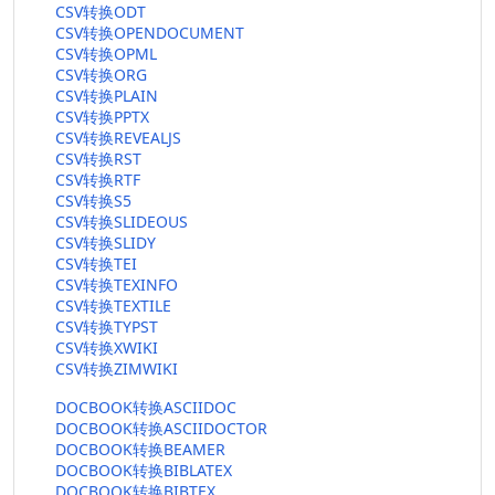
CSV转换ODT
CSV转换OPENDOCUMENT
CSV转换OPML
CSV转换ORG
CSV转换PLAIN
CSV转换PPTX
CSV转换REVEALJS
CSV转换RST
CSV转换RTF
CSV转换S5
CSV转换SLIDEOUS
CSV转换SLIDY
CSV转换TEI
CSV转换TEXINFO
CSV转换TEXTILE
CSV转换TYPST
CSV转换XWIKI
CSV转换ZIMWIKI
DOCBOOK转换ASCIIDOC
DOCBOOK转换ASCIIDOCTOR
DOCBOOK转换BEAMER
DOCBOOK转换BIBLATEX
DOCBOOK转换BIBTEX