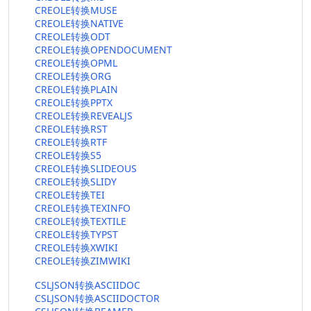
CREOLE转换MUSE
CREOLE转换NATIVE
CREOLE转换ODT
CREOLE转换OPENDOCUMENT
CREOLE转换OPML
CREOLE转换ORG
CREOLE转换PLAIN
CREOLE转换PPTX
CREOLE转换REVEALJS
CREOLE转换RST
CREOLE转换RTF
CREOLE转换S5
CREOLE转换SLIDEOUS
CREOLE转换SLIDY
CREOLE转换TEI
CREOLE转换TEXINFO
CREOLE转换TEXTILE
CREOLE转换TYPST
CREOLE转换XWIKI
CREOLE转换ZIMWIKI
CSLJSON转换ASCIIDOC
CSLJSON转换ASCIIDOCTOR