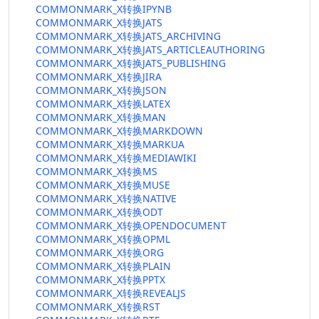
COMMONMARK_X转换IPYNB
COMMONMARK_X转换JATS
COMMONMARK_X转换JATS_ARCHIVING
COMMONMARK_X转换JATS_ARTICLEAUTHORING
COMMONMARK_X转换JATS_PUBLISHING
COMMONMARK_X转换JIRA
COMMONMARK_X转换JSON
COMMONMARK_X转换LATEX
COMMONMARK_X转换MAN
COMMONMARK_X转换MARKDOWN
COMMONMARK_X转换MARKUA
COMMONMARK_X转换MEDIAWIKI
COMMONMARK_X转换MS
COMMONMARK_X转换MUSE
COMMONMARK_X转换NATIVE
COMMONMARK_X转换ODT
COMMONMARK_X转换OPENDOCUMENT
COMMONMARK_X转换OPML
COMMONMARK_X转换ORG
COMMONMARK_X转换PLAIN
COMMONMARK_X转换PPTX
COMMONMARK_X转换REVEALJS
COMMONMARK_X转换RST