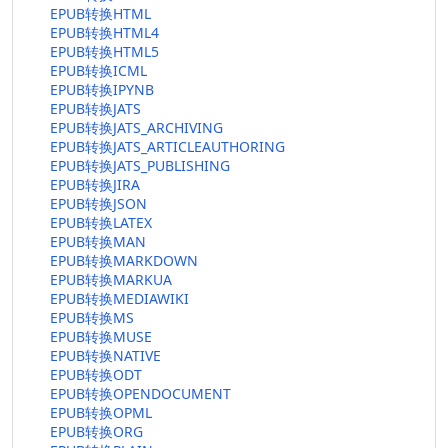
EPUB转换HTML
EPUB转换HTML4
EPUB转换HTML5
EPUB转换ICML
EPUB转换IPYNB
EPUB转换JATS
EPUB转换JATS_ARCHIVING
EPUB转换JATS_ARTICLEAUTHORING
EPUB转换JATS_PUBLISHING
EPUB转换JIRA
EPUB转换JSON
EPUB转换LATEX
EPUB转换MAN
EPUB转换MARKDOWN
EPUB转换MARKUA
EPUB转换MEDIAWIKI
EPUB转换MS
EPUB转换MUSE
EPUB转换NATIVE
EPUB转换ODT
EPUB转换OPENDOCUMENT
EPUB转换OPML
EPUB转换ORG