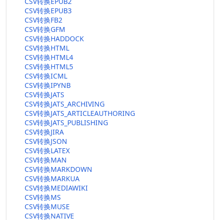
CSV转换EPUB2
CSV转换EPUB3
CSV转换FB2
CSV转换GFM
CSV转换HADDOCK
CSV转换HTML
CSV转换HTML4
CSV转换HTML5
CSV转换ICML
CSV转换IPYNB
CSV转换JATS
CSV转换JATS_ARCHIVING
CSV转换JATS_ARTICLEAUTHORING
CSV转换JATS_PUBLISHING
CSV转换JIRA
CSV转换JSON
CSV转换LATEX
CSV转换MAN
CSV转换MARKDOWN
CSV转换MARKUA
CSV转换MEDIAWIKI
CSV转换MS
CSV转换MUSE
CSV转换NATIVE