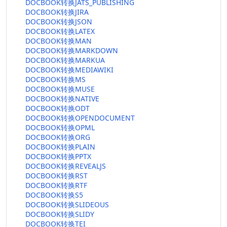
DOCBOOK转换JATS_PUBLISHING
DOCBOOK转换JIRA
DOCBOOK转换JSON
DOCBOOK转换LATEX
DOCBOOK转换MAN
DOCBOOK转换MARKDOWN
DOCBOOK转换MARKUA
DOCBOOK转换MEDIAWIKI
DOCBOOK转换MS
DOCBOOK转换MUSE
DOCBOOK转换NATIVE
DOCBOOK转换ODT
DOCBOOK转换OPENDOCUMENT
DOCBOOK转换OPML
DOCBOOK转换ORG
DOCBOOK转换PLAIN
DOCBOOK转换PPTX
DOCBOOK转换REVEALJS
DOCBOOK转换RST
DOCBOOK转换RTF
DOCBOOK转换S5
DOCBOOK转换SLIDEOUS
DOCBOOK转换SLIDY
DOCBOOK转换TEI