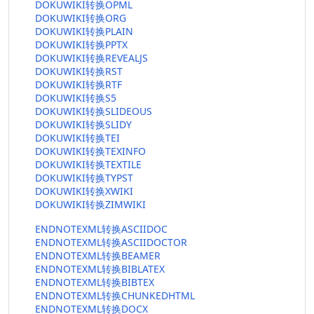
DOKUWIKI转换OPML
DOKUWIKI转换ORG
DOKUWIKI转换PLAIN
DOKUWIKI转换PPTX
DOKUWIKI转换REVEALJS
DOKUWIKI转换RST
DOKUWIKI转换RTF
DOKUWIKI转换S5
DOKUWIKI转换SLIDEOUS
DOKUWIKI转换SLIDY
DOKUWIKI转换TEI
DOKUWIKI转换TEXINFO
DOKUWIKI转换TEXTILE
DOKUWIKI转换TYPST
DOKUWIKI转换XWIKI
DOKUWIKI转换ZIMWIKI
ENDNOTEXML转换ASCIIDOC
ENDNOTEXML转换ASCIIDOCTOR
ENDNOTEXML转换BEAMER
ENDNOTEXML转换BIBLATEX
ENDNOTEXML转换BIBTEX
ENDNOTEXML转换CHUNKEDHTML
ENDNOTEXML转换DOCX