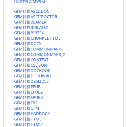
FB2转换ZIMWIKI
GFM转换ASCIIDOC
GFM转换ASCIIDOCTOR
GFM转换BEAMER
GFM转换BIBLATEX
GFM转换BIBTEX
GFM转换CHUNKEDHTML
GFM转换DOCX
GFM转换COMMONMARK
GFM转换COMMONMARK_X
GFM转换CONTEXT
GFM转换CSLJSON
GFM转换DOCBOOK
GFM转换DOKUWIKI
GFM转换DZSLIDES
GFM转换EPUB
GFM转换EPUB2
GFM转换EPUB3
GFM转换FB2
GFM转换GFM
GFM转换HADDOCK
GFM转换HTML
GFM转换HTML4