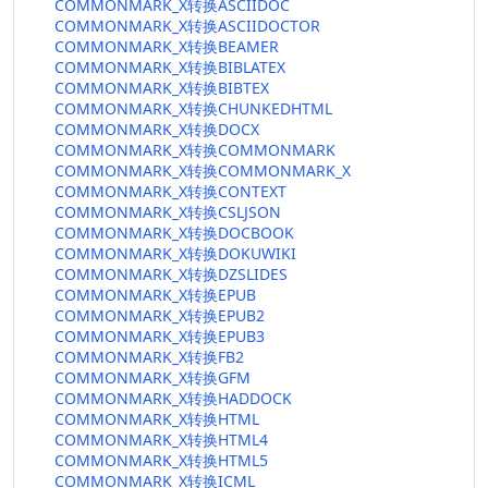
COMMONMARK_X转换ASCIIDOC
COMMONMARK_X转换ASCIIDOCTOR
COMMONMARK_X转换BEAMER
COMMONMARK_X转换BIBLATEX
COMMONMARK_X转换BIBTEX
COMMONMARK_X转换CHUNKEDHTML
COMMONMARK_X转换DOCX
COMMONMARK_X转换COMMONMARK
COMMONMARK_X转换COMMONMARK_X
COMMONMARK_X转换CONTEXT
COMMONMARK_X转换CSLJSON
COMMONMARK_X转换DOCBOOK
COMMONMARK_X转换DOKUWIKI
COMMONMARK_X转换DZSLIDES
COMMONMARK_X转换EPUB
COMMONMARK_X转换EPUB2
COMMONMARK_X转换EPUB3
COMMONMARK_X转换FB2
COMMONMARK_X转换GFM
COMMONMARK_X转换HADDOCK
COMMONMARK_X转换HTML
COMMONMARK_X转换HTML4
COMMONMARK_X转换HTML5
COMMONMARK_X转换ICML