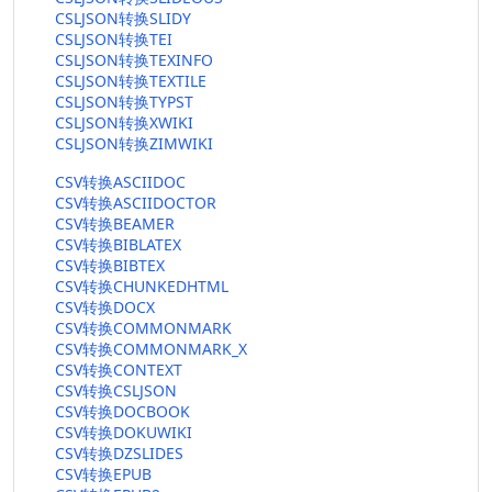
CSLJSON转换SLIDY
CSLJSON转换TEI
CSLJSON转换TEXINFO
CSLJSON转换TEXTILE
CSLJSON转换TYPST
CSLJSON转换XWIKI
CSLJSON转换ZIMWIKI
CSV转换ASCIIDOC
CSV转换ASCIIDOCTOR
CSV转换BEAMER
CSV转换BIBLATEX
CSV转换BIBTEX
CSV转换CHUNKEDHTML
CSV转换DOCX
CSV转换COMMONMARK
CSV转换COMMONMARK_X
CSV转换CONTEXT
CSV转换CSLJSON
CSV转换DOCBOOK
CSV转换DOKUWIKI
CSV转换DZSLIDES
CSV转换EPUB