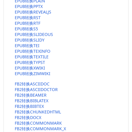
EPUB转换PLAIN
EPUB转换PPTX
EPUB转换REVEALJS
EPUB转换RST
EPUB转换RTF
EPUB转换S5
EPUB转换SLIDEOUS
EPUB转换SLIDY
EPUB转换TEI
EPUB转换TEXINFO
EPUB转换TEXTILE
EPUB转换TYPST
EPUB转换XWIKI
EPUB转换ZIMWIKI
FB2转换ASCIIDOC
FB2转换ASCIIDOCTOR
FB2转换BEAMER
FB2转换BIBLATEX
FB2转换BIBTEX
FB2转换CHUNKEDHTML
FB2转换DOCX
FB2转换COMMONMARK
FB2转换COMMONMARK_X