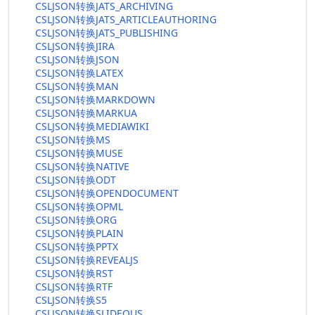
CSLJSON转换JATS_ARCHIVING
CSLJSON转换JATS_ARTICLEAUTHORING
CSLJSON转换JATS_PUBLISHING
CSLJSON转换JIRA
CSLJSON转换JSON
CSLJSON转换LATEX
CSLJSON转换MAN
CSLJSON转换MARKDOWN
CSLJSON转换MARKUA
CSLJSON转换MEDIAWIKI
CSLJSON转换MS
CSLJSON转换MUSE
CSLJSON转换NATIVE
CSLJSON转换ODT
CSLJSON转换OPENDOCUMENT
CSLJSON转换OPML
CSLJSON转换ORG
CSLJSON转换PLAIN
CSLJSON转换PPTX
CSLJSON转换REVEALJS
CSLJSON转换RST
CSLJSON转换RTF
CSLJSON转换S5
CSLJSON转换SLIDEOUS