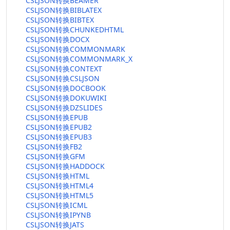
CSLJSON转换BEAMER
CSLJSON转换BIBLATEX
CSLJSON转换BIBTEX
CSLJSON转换CHUNKEDHTML
CSLJSON转换DOCX
CSLJSON转换COMMONMARK
CSLJSON转换COMMONMARK_X
CSLJSON转换CONTEXT
CSLJSON转换CSLJSON
CSLJSON转换DOCBOOK
CSLJSON转换DOKUWIKI
CSLJSON转换DZSLIDES
CSLJSON转换EPUB
CSLJSON转换EPUB2
CSLJSON转换EPUB3
CSLJSON转换FB2
CSLJSON转换GFM
CSLJSON转换HADDOCK
CSLJSON转换HTML
CSLJSON转换HTML4
CSLJSON转换HTML5
CSLJSON转换ICML
CSLJSON转换IPYNB
CSLJSON转换JATS