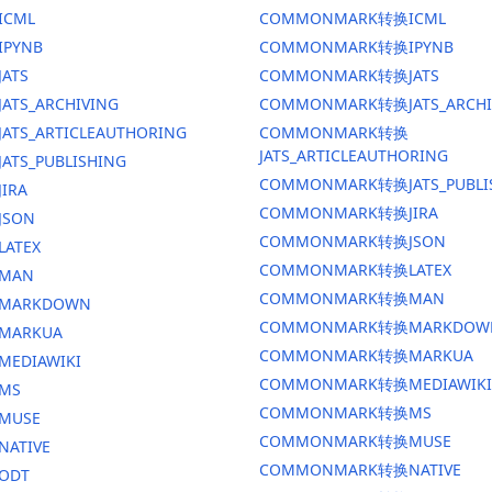
ICML
COMMONMARK转换ICML
IPYNB
COMMONMARK转换IPYNB
JATS
COMMONMARK转换JATS
ATS_ARCHIVING
COMMONMARK转换JATS_ARCHI
ATS_ARTICLEAUTHORING
COMMONMARK转换
JATS_ARTICLEAUTHORING
ATS_PUBLISHING
COMMONMARK转换JATS_PUBLI
IRA
COMMONMARK转换JIRA
JSON
COMMONMARK转换JSON
LATEX
COMMONMARK转换LATEX
换MAN
COMMONMARK转换MAN
换MARKDOWN
COMMONMARK转换MARKDOW
MARKUA
COMMONMARK转换MARKUA
MEDIAWIKI
COMMONMARK转换MEDIAWIKI
MS
COMMONMARK转换MS
MUSE
COMMONMARK转换MUSE
NATIVE
COMMONMARK转换NATIVE
ODT