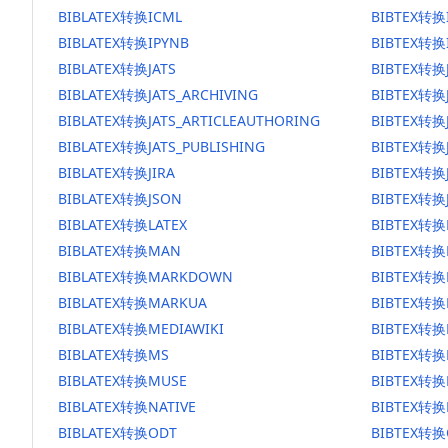
BIBLATEX转换ICML
BIBTEX转换
BIBLATEX转换IPYNB
BIBTEX转换
BIBLATEX转换JATS
BIBTEX转换
BIBLATEX转换JATS_ARCHIVING
BIBTEX转换J
BIBLATEX转换JATS_ARTICLEAUTHORING
BIBTEX转换J
BIBLATEX转换JATS_PUBLISHING
BIBTEX转换J
BIBLATEX转换JIRA
BIBTEX转换J
BIBLATEX转换JSON
BIBTEX转换
BIBLATEX转换LATEX
BIBTEX转换
BIBLATEX转换MAN
BIBTEX转
BIBLATEX转换MARKDOWN
BIBTEX转
BIBLATEX转换MARKUA
BIBTEX转换
BIBLATEX转换MEDIAWIKI
BIBTEX转换
BIBLATEX转换MS
BIBTEX转换
BIBLATEX转换MUSE
BIBTEX转换
BIBLATEX转换NATIVE
BIBTEX转换
BIBLATEX转换ODT
BIBTEX转换