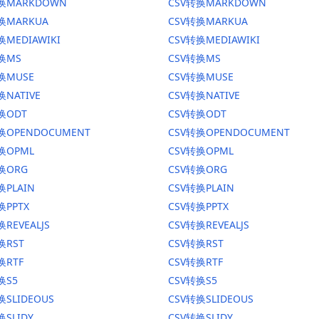
转换MARKDOWN
CSV转换MARKDOWN
转换MARKUA
CSV转换MARKUA
换MEDIAWIKI
CSV转换MEDIAWIKI
转换MS
CSV转换MS
换MUSE
CSV转换MUSE
换NATIVE
CSV转换NATIVE
换ODT
CSV转换ODT
转换OPENDOCUMENT
CSV转换OPENDOCUMENT
换OPML
CSV转换OPML
转换ORG
CSV转换ORG
换PLAIN
CSV转换PLAIN
换PPTX
CSV转换PPTX
换REVEALJS
CSV转换REVEALJS
换RST
CSV转换RST
换RTF
CSV转换RTF
换S5
CSV转换S5
换SLIDEOUS
CSV转换SLIDEOUS
换SLIDY
CSV转换SLIDY