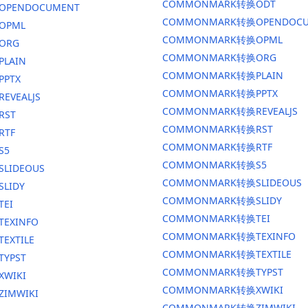
COMMONMARK转换ODT
换OPENDOCUMENT
COMMONMARK转换OPENDOCU
OPML
COMMONMARK转换OPML
ORG
COMMONMARK转换ORG
PLAIN
COMMONMARK转换PLAIN
PPTX
COMMONMARK转换PPTX
EVEALJS
COMMONMARK转换REVEALJS
RST
COMMONMARK转换RST
RTF
COMMONMARK转换RTF
S5
COMMONMARK转换S5
SLIDEOUS
COMMONMARK转换SLIDEOUS
SLIDY
COMMONMARK转换SLIDY
TEI
COMMONMARK转换TEI
TEXINFO
COMMONMARK转换TEXINFO
EXTILE
COMMONMARK转换TEXTILE
TYPST
COMMONMARK转换TYPST
XWIKI
COMMONMARK转换XWIKI
ZIMWIKI
COMMONMARK转换ZIMWIKI