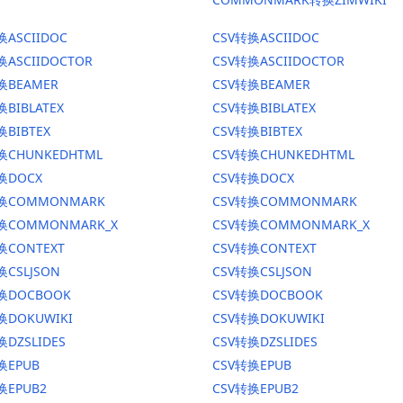
换ASCIIDOC
CSV转换ASCIIDOC
换ASCIIDOCTOR
CSV转换ASCIIDOCTOR
换BEAMER
CSV转换BEAMER
换BIBLATEX
CSV转换BIBLATEX
换BIBTEX
CSV转换BIBTEX
换CHUNKEDHTML
CSV转换CHUNKEDHTML
换DOCX
CSV转换DOCX
转换COMMONMARK
CSV转换COMMONMARK
转换COMMONMARK_X
CSV转换COMMONMARK_X
换CONTEXT
CSV转换CONTEXT
换CSLJSON
CSV转换CSLJSON
转换DOCBOOK
CSV转换DOCBOOK
换DOKUWIKI
CSV转换DOKUWIKI
换DZSLIDES
CSV转换DZSLIDES
换EPUB
CSV转换EPUB
换EPUB2
CSV转换EPUB2