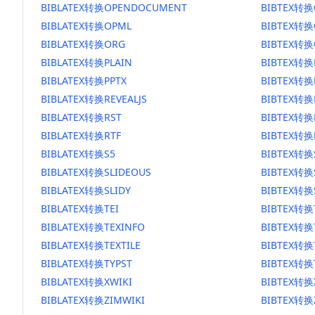
BIBLATEX转换OPENDOCUMENT
BIBTEX转
BIBLATEX转换OPML
BIBTEX转换
BIBLATEX转换ORG
BIBTEX转换
BIBLATEX转换PLAIN
BIBTEX转换
BIBLATEX转换PPTX
BIBTEX转换
BIBLATEX转换REVEALJS
BIBTEX转换R
BIBLATEX转换RST
BIBTEX转换
BIBLATEX转换RTF
BIBTEX转换
BIBLATEX转换S5
BIBTEX转换
BIBLATEX转换SLIDEOUS
BIBTEX转换
BIBLATEX转换SLIDY
BIBTEX转换
BIBLATEX转换TEI
BIBTEX转换
BIBLATEX转换TEXINFO
BIBTEX转换
BIBLATEX转换TEXTILE
BIBTEX转换T
BIBLATEX转换TYPST
BIBTEX转换
BIBLATEX转换XWIKI
BIBTEX转换
BIBLATEX转换ZIMWIKI
BIBTEX转换