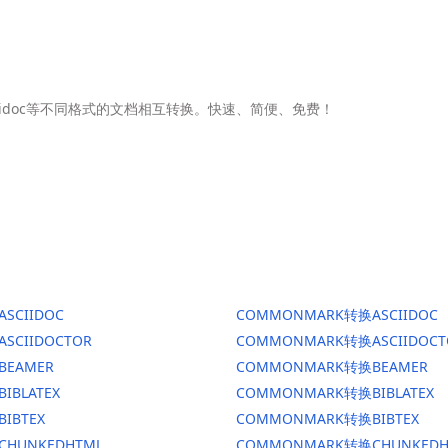
Asciidoc等不同格式的文档相互转换。快速、简便、免费！
ASCIIDOC
COMMONMARK转换ASCIIDOC
ASCIIDOCTOR
COMMONMARK转换ASCIIDOCT
BEAMER
COMMONMARK转换BEAMER
BIBLATEX
COMMONMARK转换BIBLATEX
BIBTEX
COMMONMARK转换BIBTEX
CHUNKEDHTML
COMMONMARK转换CHUNKEDH