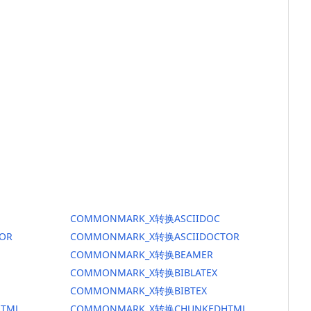
COMMONMARK_X转换ASCIIDOC
OR
COMMONMARK_X转换ASCIIDOCTOR
COMMONMARK_X转换BEAMER
COMMONMARK_X转换BIBLATEX
COMMONMARK_X转换BIBTEX
TML
COMMONMARK_X转换CHUNKEDHTML