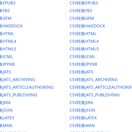
换EPUB3
CSV转换EPUB3
换FB2
CSV转换FB2
转换GFM
CSV转换GFM
换HADDOCK
CSV转换HADDOCK
换HTML
CSV转换HTML
换HTML4
CSV转换HTML4
换HTML5
CSV转换HTML5
换ICML
CSV转换ICML
换IPYNB
CSV转换IPYNB
换JATS
CSV转换JATS
JATS_ARCHIVING
CSV转换JATS_ARCHIVING
换JATS_ARTICLEAUTHORING
CSV转换JATS_ARTICLEAUTHORI
JATS_PUBLISHING
CSV转换JATS_PUBLISHING
换JIRA
CSV转换JIRA
换JSON
CSV转换JSON
换LATEX
CSV转换LATEX
转换MAN
CSV转换MAN