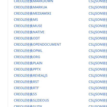
CREOLE转换MARKDOWN
CSLJSON
CREOLE转换MARKUA
CSLJSON
CREOLE转换MEDIAWIKI
CSLJSON转
CREOLE转换MS
CSLJSON
CREOLE转换MUSE
CSLJSON转
CREOLE转换NATIVE
CSLJSON转
CREOLE转换ODT
CSLJSON转
CREOLE转换OPENDOCUMENT
CSLJSON
CREOLE转换OPML
CSLJSON转
CREOLE转换ORG
CSLJSON
CREOLE转换PLAIN
CSLJSON转
CREOLE转换PPTX
CSLJSON转
CREOLE转换REVEALJS
CSLJSON转
CREOLE转换RST
CSLJSON转
CREOLE转换RTF
CSLJSON转
CREOLE转换S5
CSLJSON转
CREOLE转换SLIDEOUS
CSLJSON转
CREOLE转换SLIDY
CSLJSON转