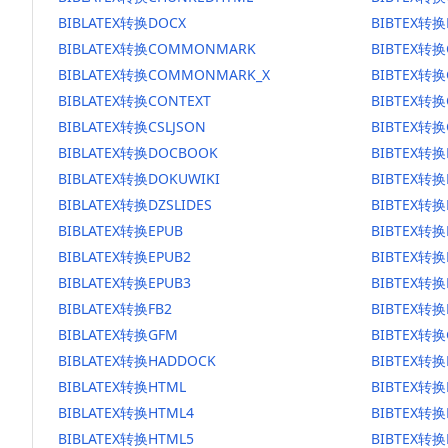
BIBLATEX转换DOCX
BIBTEX转换
BIBLATEX转换COMMONMARK
BIBTEX转
BIBLATEX转换COMMONMARK_X
BIBTEX转
BIBLATEX转换CONTEXT
BIBTEX转换
BIBLATEX转换CSLJSON
BIBTEX转换
BIBLATEX转换DOCBOOK
BIBTEX转
BIBLATEX转换DOKUWIKI
BIBTEX转换
BIBLATEX转换DZSLIDES
BIBTEX转换
BIBLATEX转换EPUB
BIBTEX转换
BIBLATEX转换EPUB2
BIBTEX转换
BIBLATEX转换EPUB3
BIBTEX转换
BIBLATEX转换FB2
BIBTEX转换
BIBLATEX转换GFM
BIBTEX转换
BIBLATEX转换HADDOCK
BIBTEX转换
BIBLATEX转换HTML
BIBTEX转换
BIBLATEX转换HTML4
BIBTEX转换
BIBLATEX转换HTML5
BIBTEX转换