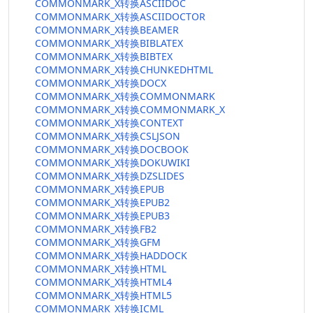
COMMONMARK_X转换ASCIIDOC
COMMONMARK_X转换ASCIIDOCTOR
COMMONMARK_X转换BEAMER
COMMONMARK_X转换BIBLATEX
COMMONMARK_X转换BIBTEX
COMMONMARK_X转换CHUNKEDHTML
COMMONMARK_X转换DOCX
COMMONMARK_X转换COMMONMARK
COMMONMARK_X转换COMMONMARK_X
COMMONMARK_X转换CONTEXT
COMMONMARK_X转换CSLJSON
COMMONMARK_X转换DOCBOOK
COMMONMARK_X转换DOKUWIKI
COMMONMARK_X转换DZSLIDES
COMMONMARK_X转换EPUB
COMMONMARK_X转换EPUB2
COMMONMARK_X转换EPUB3
COMMONMARK_X转换FB2
COMMONMARK_X转换GFM
COMMONMARK_X转换HADDOCK
COMMONMARK_X转换HTML
COMMONMARK_X转换HTML4
COMMONMARK_X转换HTML5
COMMONMARK_X转换ICML