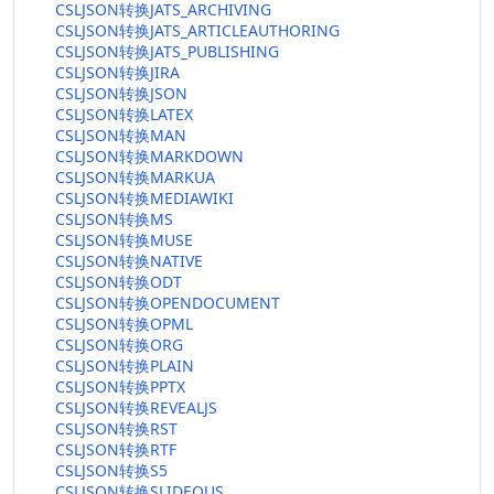
CSLJSON转换JATS_ARCHIVING
CSLJSON转换JATS_ARTICLEAUTHORING
CSLJSON转换JATS_PUBLISHING
CSLJSON转换JIRA
CSLJSON转换JSON
CSLJSON转换LATEX
CSLJSON转换MAN
CSLJSON转换MARKDOWN
CSLJSON转换MARKUA
CSLJSON转换MEDIAWIKI
CSLJSON转换MS
CSLJSON转换MUSE
CSLJSON转换NATIVE
CSLJSON转换ODT
CSLJSON转换OPENDOCUMENT
CSLJSON转换OPML
CSLJSON转换ORG
CSLJSON转换PLAIN
CSLJSON转换PPTX
CSLJSON转换REVEALJS
CSLJSON转换RST
CSLJSON转换RTF
CSLJSON转换S5
CSLJSON转换SLIDEOUS