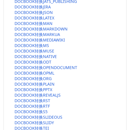
DOCBOOK转换JATS_PUBLISHING
DOCBOOK转换JIRA
DOCBOOK转换JSON
DOCBOOK转换LATEX
DOCBOOK转换MAN
DOCBOOK转换MARKDOWN
DOCBOOK转换MARKUA
DOCBOOK转换MEDIAWIKI
DOCBOOK转换MS
DOCBOOK转换MUSE
DOCBOOK转换NATIVE
DOCBOOK转换ODT
DOCBOOK转换OPENDOCUMENT
DOCBOOK转换OPML
DOCBOOK转换ORG
DOCBOOK转换PLAIN
DOCBOOK转换PPTX
DOCBOOK转换REVEALJS
DOCBOOK转换RST
DOCBOOK转换RTF
DOCBOOK转换S5
DOCBOOK转换SLIDEOUS
DOCBOOK转换SLIDY
DOCBOOK转换TEI