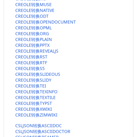
CREOLE转换MUSE
CREOLE转换NATIVE
CREOLE转换ODT
CREOLE转换OPENDOCUMENT
CREOLE转换OPML
CREOLE转换ORG
CREOLE转换PLAIN
CREOLE转换PPTX
CREOLE转换REVEALJS
CREOLE转换RST
CREOLE转换RTF
CREOLE转换S5
CREOLE转换SLIDEOUS
CREOLE转换SLIDY
CREOLE转换TEI
CREOLE转换TEXINFO
CREOLE转换TEXTILE
CREOLE转换TYPST
CREOLE转换XWIKI
CREOLE转换ZIMWIKI
CSLJSON转换ASCIIDOC
CSLJSON转换ASCIIDOCTOR