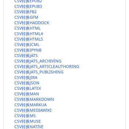
CSV转换EPUB2
CSV转换EPUB3
CSV转换FB2
CSV转换GFM
CSV转换HADDOCK
CSV转换HTML
CSV转换HTML4
CSV转换HTML5
CSV转换ICML
CSV转换IPYNB
CSV转换JATS
CSV转换JATS_ARCHIVING
CSV转换JATS_ARTICLEAUTHORING
CSV转换JATS_PUBLISHING
CSV转换JIRA
CSV转换JSON
CSV转换LATEX
CSV转换MAN
CSV转换MARKDOWN
CSV转换MARKUA
CSV转换MEDIAWIKI
CSV转换MS
CSV转换MUSE
CSV转换NATIVE