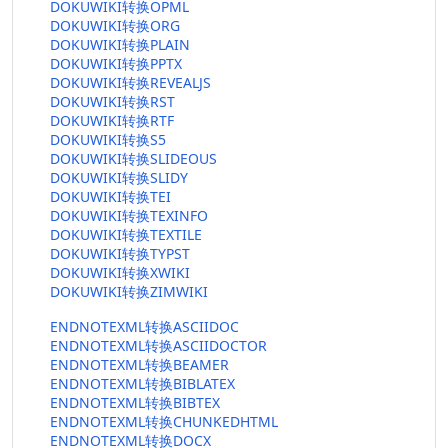
DOKUWIKI转换OPML
DOKUWIKI转换ORG
DOKUWIKI转换PLAIN
DOKUWIKI转换PPTX
DOKUWIKI转换REVEALJS
DOKUWIKI转换RST
DOKUWIKI转换RTF
DOKUWIKI转换S5
DOKUWIKI转换SLIDEOUS
DOKUWIKI转换SLIDY
DOKUWIKI转换TEI
DOKUWIKI转换TEXINFO
DOKUWIKI转换TEXTILE
DOKUWIKI转换TYPST
DOKUWIKI转换XWIKI
DOKUWIKI转换ZIMWIKI
ENDNOTEXML转换ASCIIDOC
ENDNOTEXML转换ASCIIDOCTOR
ENDNOTEXML转换BEAMER
ENDNOTEXML转换BIBLATEX
ENDNOTEXML转换BIBTEX
ENDNOTEXML转换CHUNKEDHTML
ENDNOTEXML转换DOCX