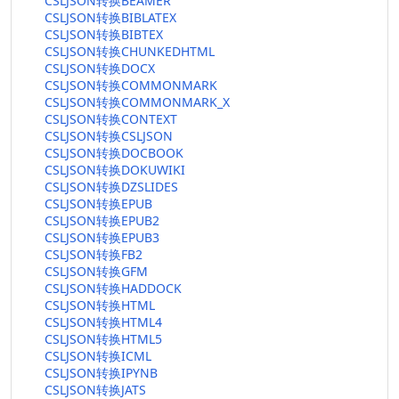
CSLJSON转换BEAMER
CSLJSON转换BIBLATEX
CSLJSON转换BIBTEX
CSLJSON转换CHUNKEDHTML
CSLJSON转换DOCX
CSLJSON转换COMMONMARK
CSLJSON转换COMMONMARK_X
CSLJSON转换CONTEXT
CSLJSON转换CSLJSON
CSLJSON转换DOCBOOK
CSLJSON转换DOKUWIKI
CSLJSON转换DZSLIDES
CSLJSON转换EPUB
CSLJSON转换EPUB2
CSLJSON转换EPUB3
CSLJSON转换FB2
CSLJSON转换GFM
CSLJSON转换HADDOCK
CSLJSON转换HTML
CSLJSON转换HTML4
CSLJSON转换HTML5
CSLJSON转换ICML
CSLJSON转换IPYNB
CSLJSON转换JATS