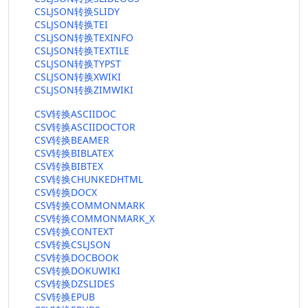
CSLJSON转换SLIDY
CSLJSON转换TEI
CSLJSON转换TEXINFO
CSLJSON转换TEXTILE
CSLJSON转换TYPST
CSLJSON转换XWIKI
CSLJSON转换ZIMWIKI
CSV转换ASCIIDOC
CSV转换ASCIIDOCTOR
CSV转换BEAMER
CSV转换BIBLATEX
CSV转换BIBTEX
CSV转换CHUNKEDHTML
CSV转换DOCX
CSV转换COMMONMARK
CSV转换COMMONMARK_X
CSV转换CONTEXT
CSV转换CSLJSON
CSV转换DOCBOOK
CSV转换DOKUWIKI
CSV转换DZSLIDES
CSV转换EPUB