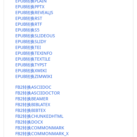
EPUB转换PLAIN
EPUB转换PPTX
EPUB转换REVEALJS
EPUB转换RST
EPUB转换RTF
EPUB转换S5
EPUB转换SLIDEOUS
EPUB转换SLIDY
EPUB转换TEI
EPUB转换TEXINFO
EPUB转换TEXTILE
EPUB转换TYPST
EPUB转换XWIKI
EPUB转换ZIMWIKI
FB2转换ASCIIDOC
FB2转换ASCIIDOCTOR
FB2转换BEAMER
FB2转换BIBLATEX
FB2转换BIBTEX
FB2转换CHUNKEDHTML
FB2转换DOCX
FB2转换COMMONMARK
FB2转换COMMONMARK_X