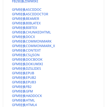
FB2转换ZIMWIKI
GFM转换ASCIIDOC
GFM转换ASCIIDOCTOR
GFM转换BEAMER
GFM转换BIBLATEX
GFM转换BIBTEX
GFM转换CHUNKEDHTML
GFM转换DOCX
GFM转换COMMONMARK
GFM转换COMMONMARK_X
GFM转换CONTEXT
GFM转换CSLJSON
GFM转换DOCBOOK
GFM转换DOKUWIKI
GFM转换DZSLIDES
GFM转换EPUB
GFM转换EPUB2
GFM转换EPUB3
GFM转换FB2
GFM转换GFM
GFM转换HADDOCK
GFM转换HTML
GFM转换HTML4