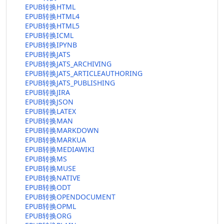
EPUB转换HTML
EPUB转换HTML4
EPUB转换HTML5
EPUB转换ICML
EPUB转换IPYNB
EPUB转换JATS
EPUB转换JATS_ARCHIVING
EPUB转换JATS_ARTICLEAUTHORING
EPUB转换JATS_PUBLISHING
EPUB转换JIRA
EPUB转换JSON
EPUB转换LATEX
EPUB转换MAN
EPUB转换MARKDOWN
EPUB转换MARKUA
EPUB转换MEDIAWIKI
EPUB转换MS
EPUB转换MUSE
EPUB转换NATIVE
EPUB转换ODT
EPUB转换OPENDOCUMENT
EPUB转换OPML
EPUB转换ORG