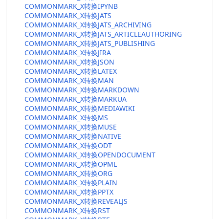
COMMONMARK_X转换IPYNB
COMMONMARK_X转换JATS
COMMONMARK_X转换JATS_ARCHIVING
COMMONMARK_X转换JATS_ARTICLEAUTHORING
COMMONMARK_X转换JATS_PUBLISHING
COMMONMARK_X转换JIRA
COMMONMARK_X转换JSON
COMMONMARK_X转换LATEX
COMMONMARK_X转换MAN
COMMONMARK_X转换MARKDOWN
COMMONMARK_X转换MARKUA
COMMONMARK_X转换MEDIAWIKI
COMMONMARK_X转换MS
COMMONMARK_X转换MUSE
COMMONMARK_X转换NATIVE
COMMONMARK_X转换ODT
COMMONMARK_X转换OPENDOCUMENT
COMMONMARK_X转换OPML
COMMONMARK_X转换ORG
COMMONMARK_X转换PLAIN
COMMONMARK_X转换PPTX
COMMONMARK_X转换REVEALJS
COMMONMARK_X转换RST