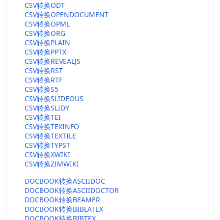
CSV转换ODT
CSV转换OPENDOCUMENT
CSV转换OPML
CSV转换ORG
CSV转换PLAIN
CSV转换PPTX
CSV转换REVEALJS
CSV转换RST
CSV转换RTF
CSV转换S5
CSV转换SLIDEOUS
CSV转换SLIDY
CSV转换TEI
CSV转换TEXINFO
CSV转换TEXTILE
CSV转换TYPST
CSV转换XWIKI
CSV转换ZIMWIKI
DOCBOOK转换ASCIIDOC
DOCBOOK转换ASCIIDOCTOR
DOCBOOK转换BEAMER
DOCBOOK转换BIBLATEX
DOCBOOK转换BIBTEX