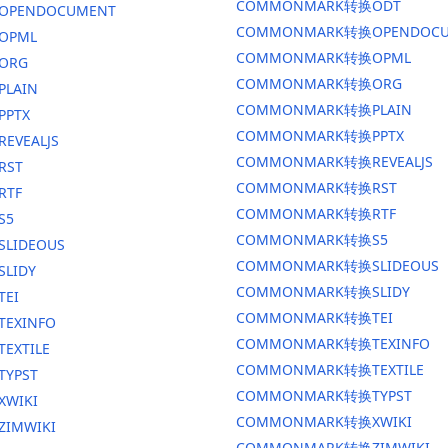
COMMONMARK转换ODT
换OPENDOCUMENT
COMMONMARK转换OPENDOCU
OPML
COMMONMARK转换OPML
ORG
COMMONMARK转换ORG
PLAIN
COMMONMARK转换PLAIN
PPTX
COMMONMARK转换PPTX
EVEALJS
COMMONMARK转换REVEALJS
RST
COMMONMARK转换RST
RTF
COMMONMARK转换RTF
S5
COMMONMARK转换S5
SLIDEOUS
COMMONMARK转换SLIDEOUS
SLIDY
COMMONMARK转换SLIDY
TEI
COMMONMARK转换TEI
TEXINFO
COMMONMARK转换TEXINFO
EXTILE
COMMONMARK转换TEXTILE
TYPST
COMMONMARK转换TYPST
XWIKI
COMMONMARK转换XWIKI
ZIMWIKI
COMMONMARK转换ZIMWIKI