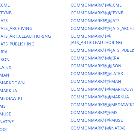
ICML
COMMONMARK转换ICML
IPYNB
COMMONMARK转换IPYNB
JATS
COMMONMARK转换JATS
ATS_ARCHIVING
COMMONMARK转换JATS_ARCHI
ATS_ARTICLEAUTHORING
COMMONMARK转换
JATS_ARTICLEAUTHORING
ATS_PUBLISHING
COMMONMARK转换JATS_PUBLI
IRA
COMMONMARK转换JIRA
JSON
COMMONMARK转换JSON
LATEX
COMMONMARK转换LATEX
换MAN
COMMONMARK转换MAN
换MARKDOWN
COMMONMARK转换MARKDOW
MARKUA
COMMONMARK转换MARKUA
MEDIAWIKI
COMMONMARK转换MEDIAWIKI
MS
COMMONMARK转换MS
MUSE
COMMONMARK转换MUSE
NATIVE
COMMONMARK转换NATIVE
ODT