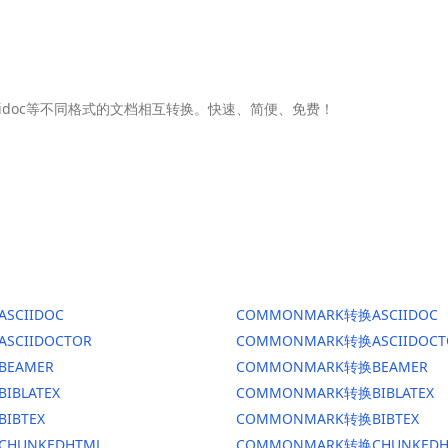
Asciidoc等不同格式的文档相互转换。快速、简便、免费！
ASCIIDOC
COMMONMARK转换ASCIIDOC
ASCIIDOCTOR
COMMONMARK转换ASCIIDOCT
BEAMER
COMMONMARK转换BEAMER
BIBLATEX
COMMONMARK转换BIBLATEX
BIBTEX
COMMONMARK转换BIBTEX
CHUNKEDHTML
COMMONMARK转换CHUNKEDH