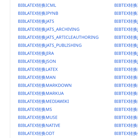
BIBLATEX转换ICML
BIBTEX转换
BIBLATEX转换IPYNB
BIBTEX转换
BIBLATEX转换JATS
BIBTEX转换
BIBLATEX转换JATS_ARCHIVING
BIBTEX转换J
BIBLATEX转换JATS_ARTICLEAUTHORING
BIBTEX转换J
BIBLATEX转换JATS_PUBLISHING
BIBTEX转换J
BIBLATEX转换JIRA
BIBTEX转换J
BIBLATEX转换JSON
BIBTEX转换
BIBLATEX转换LATEX
BIBTEX转换
BIBLATEX转换MAN
BIBTEX转
BIBLATEX转换MARKDOWN
BIBTEX转
BIBLATEX转换MARKUA
BIBTEX转换
BIBLATEX转换MEDIAWIKI
BIBTEX转换
BIBLATEX转换MS
BIBTEX转换
BIBLATEX转换MUSE
BIBTEX转换
BIBLATEX转换NATIVE
BIBTEX转换
BIBLATEX转换ODT
BIBTEX转换