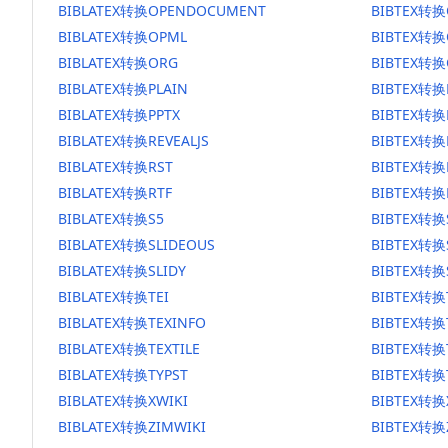
BIBLATEX转换OPENDOCUMENT
BIBTEX转
BIBLATEX转换OPML
BIBTEX转换
BIBLATEX转换ORG
BIBTEX转换
BIBLATEX转换PLAIN
BIBTEX转换
BIBLATEX转换PPTX
BIBTEX转换
BIBLATEX转换REVEALJS
BIBTEX转换R
BIBLATEX转换RST
BIBTEX转换
BIBLATEX转换RTF
BIBTEX转换
BIBLATEX转换S5
BIBTEX转换
BIBLATEX转换SLIDEOUS
BIBTEX转换
BIBLATEX转换SLIDY
BIBTEX转换
BIBLATEX转换TEI
BIBTEX转换
BIBLATEX转换TEXINFO
BIBTEX转换
BIBLATEX转换TEXTILE
BIBTEX转换T
BIBLATEX转换TYPST
BIBTEX转换
BIBLATEX转换XWIKI
BIBTEX转换
BIBLATEX转换ZIMWIKI
BIBTEX转换