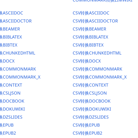
换ASCIIDOC
CSV转换ASCIIDOC
换ASCIIDOCTOR
CSV转换ASCIIDOCTOR
换BEAMER
CSV转换BEAMER
换BIBLATEX
CSV转换BIBLATEX
换BIBTEX
CSV转换BIBTEX
换CHUNKEDHTML
CSV转换CHUNKEDHTML
换DOCX
CSV转换DOCX
转换COMMONMARK
CSV转换COMMONMARK
转换COMMONMARK_X
CSV转换COMMONMARK_X
换CONTEXT
CSV转换CONTEXT
换CSLJSON
CSV转换CSLJSON
转换DOCBOOK
CSV转换DOCBOOK
换DOKUWIKI
CSV转换DOKUWIKI
换DZSLIDES
CSV转换DZSLIDES
换EPUB
CSV转换EPUB
换EPUB2
CSV转换EPUB2