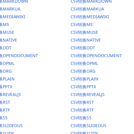
转换MARKDOWN
CSV转换MARKDOWN
转换MARKUA
CSV转换MARKUA
换MEDIAWIKI
CSV转换MEDIAWIKI
转换MS
CSV转换MS
换MUSE
CSV转换MUSE
换NATIVE
CSV转换NATIVE
换ODT
CSV转换ODT
转换OPENDOCUMENT
CSV转换OPENDOCUMENT
换OPML
CSV转换OPML
转换ORG
CSV转换ORG
换PLAIN
CSV转换PLAIN
换PPTX
CSV转换PPTX
换REVEALJS
CSV转换REVEALJS
换RST
CSV转换RST
换RTF
CSV转换RTF
换S5
CSV转换S5
换SLIDEOUS
CSV转换SLIDEOUS
换SLIDY
CSV转换SLIDY