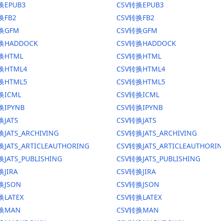
换EPUB3
CSV转换EPUB3
换FB2
CSV转换FB2
转换GFM
CSV转换GFM
换HADDOCK
CSV转换HADDOCK
换HTML
CSV转换HTML
换HTML4
CSV转换HTML4
换HTML5
CSV转换HTML5
换ICML
CSV转换ICML
换IPYNB
CSV转换IPYNB
换JATS
CSV转换JATS
JATS_ARCHIVING
CSV转换JATS_ARCHIVING
换JATS_ARTICLEAUTHORING
CSV转换JATS_ARTICLEAUTHORI
JATS_PUBLISHING
CSV转换JATS_PUBLISHING
换JIRA
CSV转换JIRA
换JSON
CSV转换JSON
换LATEX
CSV转换LATEX
转换MAN
CSV转换MAN