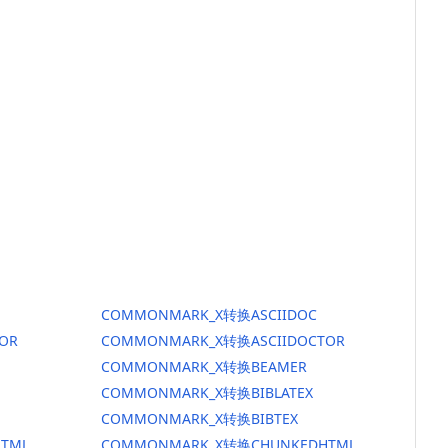
COMMONMARK_X转换ASCIIDOC
OR
COMMONMARK_X转换ASCIIDOCTOR
COMMONMARK_X转换BEAMER
COMMONMARK_X转换BIBLATEX
COMMONMARK_X转换BIBTEX
TML
COMMONMARK_X转换CHUNKEDHTML