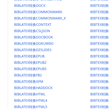
BIBLATEX转换DOCX
BIBTEX转换
BIBLATEX转换COMMONMARK
BIBTEX转
BIBLATEX转换COMMONMARK_X
BIBTEX转
BIBLATEX转换CONTEXT
BIBTEX转换
BIBLATEX转换CSLJSON
BIBTEX转换
BIBLATEX转换DOCBOOK
BIBTEX转
BIBLATEX转换DOKUWIKI
BIBTEX转换
BIBLATEX转换DZSLIDES
BIBTEX转换
BIBLATEX转换EPUB
BIBTEX转换
BIBLATEX转换EPUB2
BIBTEX转换
BIBLATEX转换EPUB3
BIBTEX转换
BIBLATEX转换FB2
BIBTEX转换
BIBLATEX转换GFM
BIBTEX转换
BIBLATEX转换HADDOCK
BIBTEX转换
BIBLATEX转换HTML
BIBTEX转换
BIBLATEX转换HTML4
BIBTEX转换
BIBLATEX转换HTML5
BIBTEX转换