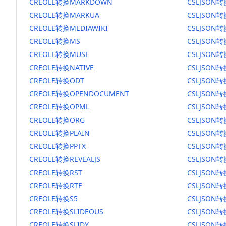
CREOLE转换MARKDOWN
CSLJSON
CREOLE转换MARKUA
CSLJSON
CREOLE转换MEDIAWIKI
CSLJSON转
CREOLE转换MS
CSLJSON
CREOLE转换MUSE
CSLJSON转
CREOLE转换NATIVE
CSLJSON转
CREOLE转换ODT
CSLJSON转
CREOLE转换OPENDOCUMENT
CSLJSON
CREOLE转换OPML
CSLJSON转
CREOLE转换ORG
CSLJSON
CREOLE转换PLAIN
CSLJSON转
CREOLE转换PPTX
CSLJSON转
CREOLE转换REVEALJS
CSLJSON转
CREOLE转换RST
CSLJSON转
CREOLE转换RTF
CSLJSON转
CREOLE转换S5
CSLJSON转
CREOLE转换SLIDEOUS
CSLJSON转
CREOLE转换SLIDY
CSLJSON转