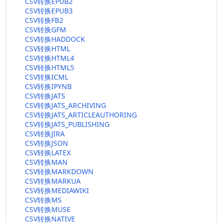
CSV转换EPUB2
CSV转换EPUB3
CSV转换FB2
CSV转换GFM
CSV转换HADDOCK
CSV转换HTML
CSV转换HTML4
CSV转换HTML5
CSV转换ICML
CSV转换IPYNB
CSV转换JATS
CSV转换JATS_ARCHIVING
CSV转换JATS_ARTICLEAUTHORING
CSV转换JATS_PUBLISHING
CSV转换JIRA
CSV转换JSON
CSV转换LATEX
CSV转换MAN
CSV转换MARKDOWN
CSV转换MARKUA
CSV转换MEDIAWIKI
CSV转换MS
CSV转换MUSE
CSV转换NATIVE