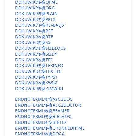
DOKUWIKI转换OPML
DOKUWIKI转换ORG
DOKUWIKI转换PLAIN
DOKUWIKI转换PPTX
DOKUWIKI转换REVEALJS
DOKUWIKI转换RST
DOKUWIKI转换RTF
DOKUWIKI转换S5
DOKUWIKI转换SLIDEOUS
DOKUWIKI转换SLIDY
DOKUWIKI转换TEI
DOKUWIKI转换TEXINFO
DOKUWIKI转换TEXTILE
DOKUWIKI转换TYPST
DOKUWIKI转换XWIKI
DOKUWIKI转换ZIMWIKI
ENDNOTEXML转换ASCIIDOC
ENDNOTEXML转换ASCIIDOCTOR
ENDNOTEXML转换BEAMER
ENDNOTEXML转换BIBLATEX
ENDNOTEXML转换BIBTEX
ENDNOTEXML转换CHUNKEDHTML
ENDNOTEXML转换DOCX