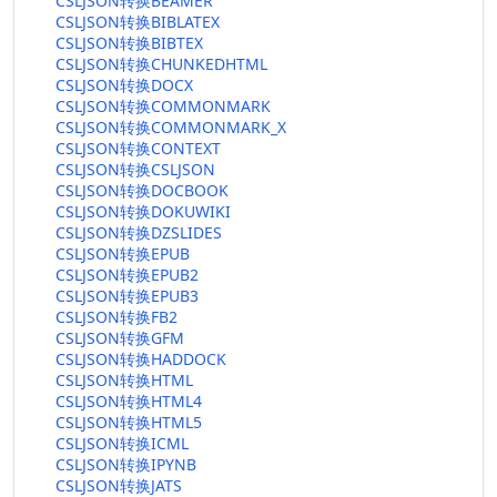
CSLJSON转换BEAMER
CSLJSON转换BIBLATEX
CSLJSON转换BIBTEX
CSLJSON转换CHUNKEDHTML
CSLJSON转换DOCX
CSLJSON转换COMMONMARK
CSLJSON转换COMMONMARK_X
CSLJSON转换CONTEXT
CSLJSON转换CSLJSON
CSLJSON转换DOCBOOK
CSLJSON转换DOKUWIKI
CSLJSON转换DZSLIDES
CSLJSON转换EPUB
CSLJSON转换EPUB2
CSLJSON转换EPUB3
CSLJSON转换FB2
CSLJSON转换GFM
CSLJSON转换HADDOCK
CSLJSON转换HTML
CSLJSON转换HTML4
CSLJSON转换HTML5
CSLJSON转换ICML
CSLJSON转换IPYNB
CSLJSON转换JATS