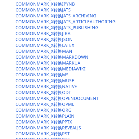
COMMONMARK_X转换IPYNB
COMMONMARK_X转换JATS
COMMONMARK_X转换JATS_ARCHIVING
COMMONMARK_X转换JATS_ARTICLEAUTHORING
COMMONMARK_X转换JATS_PUBLISHING
COMMONMARK_X转换JIRA
COMMONMARK_X转换JSON
COMMONMARK_X转换LATEX
COMMONMARK_X转换MAN
COMMONMARK_X转换MARKDOWN
COMMONMARK_X转换MARKUA
COMMONMARK_X转换MEDIAWIKI
COMMONMARK_X转换MS
COMMONMARK_X转换MUSE
COMMONMARK_X转换NATIVE
COMMONMARK_X转换ODT
COMMONMARK_X转换OPENDOCUMENT
COMMONMARK_X转换OPML
COMMONMARK_X转换ORG
COMMONMARK_X转换PLAIN
COMMONMARK_X转换PPTX
COMMONMARK_X转换REVEALJS
COMMONMARK_X转换RST