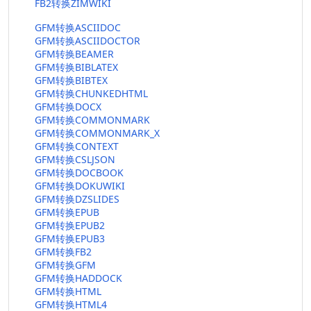
FB2转换ZIMWIKI
GFM转换ASCIIDOC
GFM转换ASCIIDOCTOR
GFM转换BEAMER
GFM转换BIBLATEX
GFM转换BIBTEX
GFM转换CHUNKEDHTML
GFM转换DOCX
GFM转换COMMONMARK
GFM转换COMMONMARK_X
GFM转换CONTEXT
GFM转换CSLJSON
GFM转换DOCBOOK
GFM转换DOKUWIKI
GFM转换DZSLIDES
GFM转换EPUB
GFM转换EPUB2
GFM转换EPUB3
GFM转换FB2
GFM转换GFM
GFM转换HADDOCK
GFM转换HTML
GFM转换HTML4