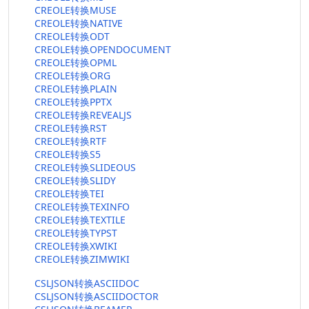
CREOLE转换MUSE
CREOLE转换NATIVE
CREOLE转换ODT
CREOLE转换OPENDOCUMENT
CREOLE转换OPML
CREOLE转换ORG
CREOLE转换PLAIN
CREOLE转换PPTX
CREOLE转换REVEALJS
CREOLE转换RST
CREOLE转换RTF
CREOLE转换S5
CREOLE转换SLIDEOUS
CREOLE转换SLIDY
CREOLE转换TEI
CREOLE转换TEXINFO
CREOLE转换TEXTILE
CREOLE转换TYPST
CREOLE转换XWIKI
CREOLE转换ZIMWIKI
CSLJSON转换ASCIIDOC
CSLJSON转换ASCIIDOCTOR