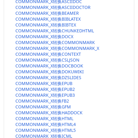
COMMONMARK_X转换ASCIIDOC
COMMONMARK_X转换ASCIIDOCTOR
COMMONMARK_X转换BEAMER
COMMONMARK_X转换BIBLATEX
COMMONMARK_X转换BIBTEX
COMMONMARK_X转换CHUNKEDHTML
COMMONMARK_X转换DOCX
COMMONMARK_X转换COMMONMARK
COMMONMARK_X转换COMMONMARK_X
COMMONMARK_X转换CONTEXT
COMMONMARK_X转换CSLJSON
COMMONMARK_X转换DOCBOOK
COMMONMARK_X转换DOKUWIKI
COMMONMARK_X转换DZSLIDES
COMMONMARK_X转换EPUB
COMMONMARK_X转换EPUB2
COMMONMARK_X转换EPUB3
COMMONMARK_X转换FB2
COMMONMARK_X转换GFM
COMMONMARK_X转换HADDOCK
COMMONMARK_X转换HTML
COMMONMARK_X转换HTML4
COMMONMARK_X转换HTML5
COMMONMARK_X转换ICML