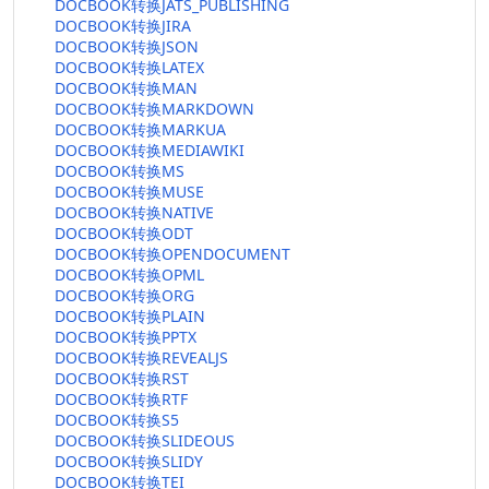
DOCBOOK转换JATS_PUBLISHING
DOCBOOK转换JIRA
DOCBOOK转换JSON
DOCBOOK转换LATEX
DOCBOOK转换MAN
DOCBOOK转换MARKDOWN
DOCBOOK转换MARKUA
DOCBOOK转换MEDIAWIKI
DOCBOOK转换MS
DOCBOOK转换MUSE
DOCBOOK转换NATIVE
DOCBOOK转换ODT
DOCBOOK转换OPENDOCUMENT
DOCBOOK转换OPML
DOCBOOK转换ORG
DOCBOOK转换PLAIN
DOCBOOK转换PPTX
DOCBOOK转换REVEALJS
DOCBOOK转换RST
DOCBOOK转换RTF
DOCBOOK转换S5
DOCBOOK转换SLIDEOUS
DOCBOOK转换SLIDY
DOCBOOK转换TEI