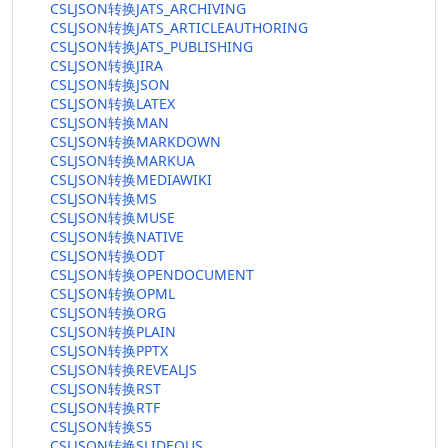
CSLJSON转换JATS_ARCHIVING
CSLJSON转换JATS_ARTICLEAUTHORING
CSLJSON转换JATS_PUBLISHING
CSLJSON转换JIRA
CSLJSON转换JSON
CSLJSON转换LATEX
CSLJSON转换MAN
CSLJSON转换MARKDOWN
CSLJSON转换MARKUA
CSLJSON转换MEDIAWIKI
CSLJSON转换MS
CSLJSON转换MUSE
CSLJSON转换NATIVE
CSLJSON转换ODT
CSLJSON转换OPENDOCUMENT
CSLJSON转换OPML
CSLJSON转换ORG
CSLJSON转换PLAIN
CSLJSON转换PPTX
CSLJSON转换REVEALJS
CSLJSON转换RST
CSLJSON转换RTF
CSLJSON转换S5
CSLJSON转换SLIDEOUS