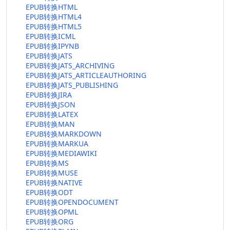
EPUB转换HTML
EPUB转换HTML4
EPUB转换HTML5
EPUB转换ICML
EPUB转换IPYNB
EPUB转换JATS
EPUB转换JATS_ARCHIVING
EPUB转换JATS_ARTICLEAUTHORING
EPUB转换JATS_PUBLISHING
EPUB转换JIRA
EPUB转换JSON
EPUB转换LATEX
EPUB转换MAN
EPUB转换MARKDOWN
EPUB转换MARKUA
EPUB转换MEDIAWIKI
EPUB转换MS
EPUB转换MUSE
EPUB转换NATIVE
EPUB转换ODT
EPUB转换OPENDOCUMENT
EPUB转换OPML
EPUB转换ORG