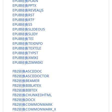
EPUB转换PLAIN
EPUB转换PPTX
EPUB转换REVEALJS
EPUB转换RST
EPUB转换RTF
EPUB转换S5
EPUB转换SLIDEOUS
EPUB转换SLIDY
EPUB转换TEI
EPUB转换TEXINFO
EPUB转换TEXTILE
EPUB转换TYPST
EPUB转换XWIKI
EPUB转换ZIMWIKI
FB2转换ASCIIDOC
FB2转换ASCIIDOCTOR
FB2转换BEAMER
FB2转换BIBLATEX
FB2转换BIBTEX
FB2转换CHUNKEDHTML
FB2转换DOCX
FB2转换COMMONMARK
FB2转换COMMONMARK_X