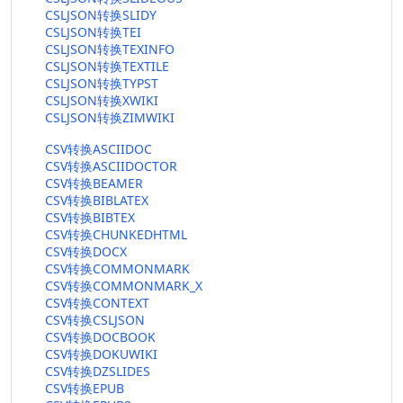
CSLJSON转换SLIDY
CSLJSON转换TEI
CSLJSON转换TEXINFO
CSLJSON转换TEXTILE
CSLJSON转换TYPST
CSLJSON转换XWIKI
CSLJSON转换ZIMWIKI
CSV转换ASCIIDOC
CSV转换ASCIIDOCTOR
CSV转换BEAMER
CSV转换BIBLATEX
CSV转换BIBTEX
CSV转换CHUNKEDHTML
CSV转换DOCX
CSV转换COMMONMARK
CSV转换COMMONMARK_X
CSV转换CONTEXT
CSV转换CSLJSON
CSV转换DOCBOOK
CSV转换DOKUWIKI
CSV转换DZSLIDES
CSV转换EPUB