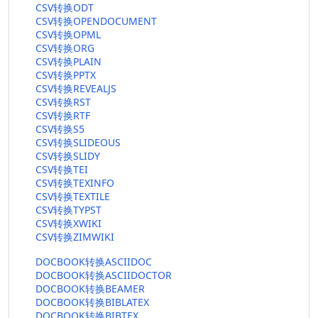
CSV转换ODT
CSV转换OPENDOCUMENT
CSV转换OPML
CSV转换ORG
CSV转换PLAIN
CSV转换PPTX
CSV转换REVEALJS
CSV转换RST
CSV转换RTF
CSV转换S5
CSV转换SLIDEOUS
CSV转换SLIDY
CSV转换TEI
CSV转换TEXINFO
CSV转换TEXTILE
CSV转换TYPST
CSV转换XWIKI
CSV转换ZIMWIKI
DOCBOOK转换ASCIIDOC
DOCBOOK转换ASCIIDOCTOR
DOCBOOK转换BEAMER
DOCBOOK转换BIBLATEX
DOCBOOK转换BIBTEX