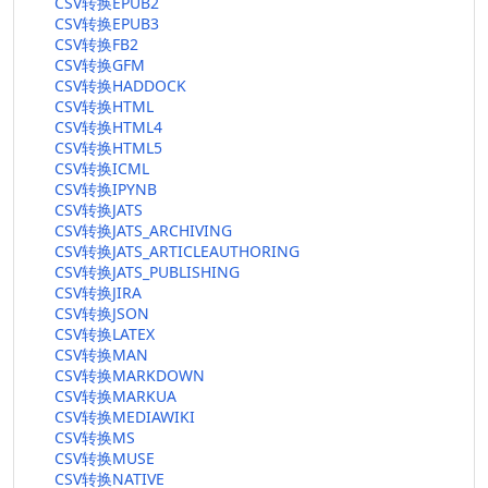
CSV转换EPUB2
CSV转换EPUB3
CSV转换FB2
CSV转换GFM
CSV转换HADDOCK
CSV转换HTML
CSV转换HTML4
CSV转换HTML5
CSV转换ICML
CSV转换IPYNB
CSV转换JATS
CSV转换JATS_ARCHIVING
CSV转换JATS_ARTICLEAUTHORING
CSV转换JATS_PUBLISHING
CSV转换JIRA
CSV转换JSON
CSV转换LATEX
CSV转换MAN
CSV转换MARKDOWN
CSV转换MARKUA
CSV转换MEDIAWIKI
CSV转换MS
CSV转换MUSE
CSV转换NATIVE