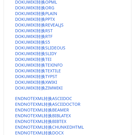
DOKUWIKI转换OPML
DOKUWIKI转换ORG
DOKUWIKI转换PLAIN
DOKUWIKI转换PPTX
DOKUWIKI转换REVEALJS
DOKUWIKI转换RST
DOKUWIKI转换RTF
DOKUWIKI转换S5
DOKUWIKI转换SLIDEOUS
DOKUWIKI转换SLIDY
DOKUWIKI转换TEI
DOKUWIKI转换TEXINFO
DOKUWIKI转换TEXTILE
DOKUWIKI转换TYPST
DOKUWIKI转换XWIKI
DOKUWIKI转换ZIMWIKI
ENDNOTEXML转换ASCIIDOC
ENDNOTEXML转换ASCIIDOCTOR
ENDNOTEXML转换BEAMER
ENDNOTEXML转换BIBLATEX
ENDNOTEXML转换BIBTEX
ENDNOTEXML转换CHUNKEDHTML
ENDNOTEXML转换DOCX