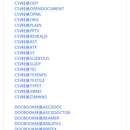
CSV转换ODT
CSV转换OPENDOCUMENT
CSV转换OPML
CSV转换ORG
CSV转换PLAIN
CSV转换PPTX
CSV转换REVEALJS
CSV转换RST
CSV转换RTF
CSV转换S5
CSV转换SLIDEOUS
CSV转换SLIDY
CSV转换TEI
CSV转换TEXINFO
CSV转换TEXTILE
CSV转换TYPST
CSV转换XWIKI
CSV转换ZIMWIKI
DOCBOOK转换ASCIIDOC
DOCBOOK转换ASCIIDOCTOR
DOCBOOK转换BEAMER
DOCBOOK转换BIBLATEX
DOCBOOK转换BIBTEX