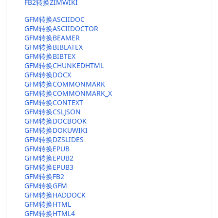
FB2转换ZIMWIKI
GFM转换ASCIIDOC
GFM转换ASCIIDOCTOR
GFM转换BEAMER
GFM转换BIBLATEX
GFM转换BIBTEX
GFM转换CHUNKEDHTML
GFM转换DOCX
GFM转换COMMONMARK
GFM转换COMMONMARK_X
GFM转换CONTEXT
GFM转换CSLJSON
GFM转换DOCBOOK
GFM转换DOKUWIKI
GFM转换DZSLIDES
GFM转换EPUB
GFM转换EPUB2
GFM转换EPUB3
GFM转换FB2
GFM转换GFM
GFM转换HADDOCK
GFM转换HTML
GFM转换HTML4