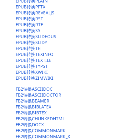
EPUB转换PLAIN
EPUB转换PPTX
EPUB转换REVEALJS
EPUB转换RST
EPUB转换RTF
EPUB转换S5
EPUB转换SLIDEOUS
EPUB转换SLIDY
EPUB转换TEI
EPUB转换TEXINFO
EPUB转换TEXTILE
EPUB转换TYPST
EPUB转换XWIKI
EPUB转换ZIMWIKI
FB2转换ASCIIDOC
FB2转换ASCIIDOCTOR
FB2转换BEAMER
FB2转换BIBLATEX
FB2转换BIBTEX
FB2转换CHUNKEDHTML
FB2转换DOCX
FB2转换COMMONMARK
FB2转换COMMONMARK_X