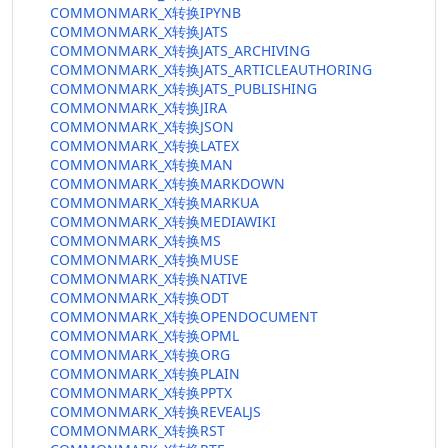
COMMONMARK_X转换IPYNB
COMMONMARK_X转换JATS
COMMONMARK_X转换JATS_ARCHIVING
COMMONMARK_X转换JATS_ARTICLEAUTHORING
COMMONMARK_X转换JATS_PUBLISHING
COMMONMARK_X转换JIRA
COMMONMARK_X转换JSON
COMMONMARK_X转换LATEX
COMMONMARK_X转换MAN
COMMONMARK_X转换MARKDOWN
COMMONMARK_X转换MARKUA
COMMONMARK_X转换MEDIAWIKI
COMMONMARK_X转换MS
COMMONMARK_X转换MUSE
COMMONMARK_X转换NATIVE
COMMONMARK_X转换ODT
COMMONMARK_X转换OPENDOCUMENT
COMMONMARK_X转换OPML
COMMONMARK_X转换ORG
COMMONMARK_X转换PLAIN
COMMONMARK_X转换PPTX
COMMONMARK_X转换REVEALJS
COMMONMARK_X转换RST