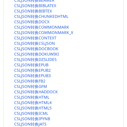
CSLJSON转换BEAMER
CSLJSON转换BIBLATEX
CSLJSON转换BIBTEX
CSLJSON转换CHUNKEDHTML
CSLJSON转换DOCX
CSLJSON转换COMMONMARK
CSLJSON转换COMMONMARK_X
CSLJSON转换CONTEXT
CSLJSON转换CSLJSON
CSLJSON转换DOCBOOK
CSLJSON转换DOKUWIKI
CSLJSON转换DZSLIDES
CSLJSON转换EPUB
CSLJSON转换EPUB2
CSLJSON转换EPUB3
CSLJSON转换FB2
CSLJSON转换GFM
CSLJSON转换HADDOCK
CSLJSON转换HTML
CSLJSON转换HTML4
CSLJSON转换HTML5
CSLJSON转换ICML
CSLJSON转换IPYNB
CSLJSON转换JATS