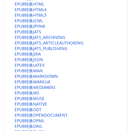
EPUB转换HTML
EPUB转换HTML4
EPUB转换HTML5
EPUB转换ICML
EPUB转换IPYNB
EPUB转换JATS
EPUB转换JATS_ARCHIVING
EPUB转换JATS_ARTICLEAUTHORING
EPUB转换JATS_PUBLISHING
EPUB转换JIRA
EPUB转换JSON
EPUB转换LATEX
EPUB转换MAN
EPUB转换MARKDOWN
EPUB转换MARKUA
EPUB转换MEDIAWIKI
EPUB转换MS
EPUB转换MUSE
EPUB转换NATIVE
EPUB转换ODT
EPUB转换OPENDOCUMENT
EPUB转换OPML
EPUB转换ORG