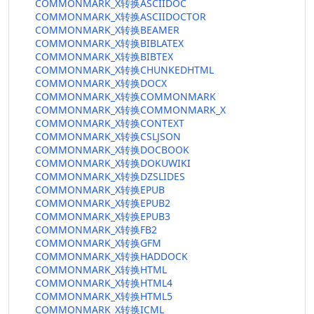
COMMONMARK_X转换ASCIIDOC
COMMONMARK_X转换ASCIIDOCTOR
COMMONMARK_X转换BEAMER
COMMONMARK_X转换BIBLATEX
COMMONMARK_X转换BIBTEX
COMMONMARK_X转换CHUNKEDHTML
COMMONMARK_X转换DOCX
COMMONMARK_X转换COMMONMARK
COMMONMARK_X转换COMMONMARK_X
COMMONMARK_X转换CONTEXT
COMMONMARK_X转换CSLJSON
COMMONMARK_X转换DOCBOOK
COMMONMARK_X转换DOKUWIKI
COMMONMARK_X转换DZSLIDES
COMMONMARK_X转换EPUB
COMMONMARK_X转换EPUB2
COMMONMARK_X转换EPUB3
COMMONMARK_X转换FB2
COMMONMARK_X转换GFM
COMMONMARK_X转换HADDOCK
COMMONMARK_X转换HTML
COMMONMARK_X转换HTML4
COMMONMARK_X转换HTML5
COMMONMARK_X转换ICML