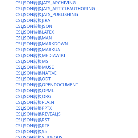
CSLJSON转换JATS_ARCHIVING
CSLJSON转换JATS_ARTICLEAUTHORING
CSLJSON转换JATS_PUBLISHING
CSLJSON转换JIRA
CSLJSON转换JSON
CSLJSON转换LATEX
CSLJSON转换MAN
CSLJSON转换MARKDOWN
CSLJSON转换MARKUA
CSLJSON转换MEDIAWIKI
CSLJSON转换MS
CSLJSON转换MUSE
CSLJSON转换NATIVE
CSLJSON转换ODT
CSLJSON转换OPENDOCUMENT
CSLJSON转换OPML
CSLJSON转换ORG
CSLJSON转换PLAIN
CSLJSON转换PPTX
CSLJSON转换REVEALJS
CSLJSON转换RST
CSLJSON转换RTF
CSLJSON转换S5
CSLJSON转换SLIDEOUS