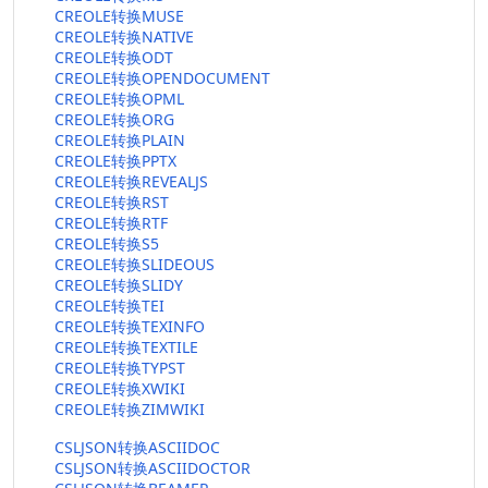
CREOLE转换MUSE
CREOLE转换NATIVE
CREOLE转换ODT
CREOLE转换OPENDOCUMENT
CREOLE转换OPML
CREOLE转换ORG
CREOLE转换PLAIN
CREOLE转换PPTX
CREOLE转换REVEALJS
CREOLE转换RST
CREOLE转换RTF
CREOLE转换S5
CREOLE转换SLIDEOUS
CREOLE转换SLIDY
CREOLE转换TEI
CREOLE转换TEXINFO
CREOLE转换TEXTILE
CREOLE转换TYPST
CREOLE转换XWIKI
CREOLE转换ZIMWIKI
CSLJSON转换ASCIIDOC
CSLJSON转换ASCIIDOCTOR