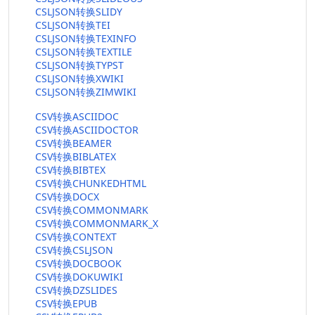
CSLJSON转换SLIDY
CSLJSON转换TEI
CSLJSON转换TEXINFO
CSLJSON转换TEXTILE
CSLJSON转换TYPST
CSLJSON转换XWIKI
CSLJSON转换ZIMWIKI
CSV转换ASCIIDOC
CSV转换ASCIIDOCTOR
CSV转换BEAMER
CSV转换BIBLATEX
CSV转换BIBTEX
CSV转换CHUNKEDHTML
CSV转换DOCX
CSV转换COMMONMARK
CSV转换COMMONMARK_X
CSV转换CONTEXT
CSV转换CSLJSON
CSV转换DOCBOOK
CSV转换DOKUWIKI
CSV转换DZSLIDES
CSV转换EPUB