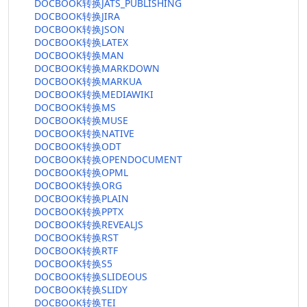
DOCBOOK转换JATS_PUBLISHING
DOCBOOK转换JIRA
DOCBOOK转换JSON
DOCBOOK转换LATEX
DOCBOOK转换MAN
DOCBOOK转换MARKDOWN
DOCBOOK转换MARKUA
DOCBOOK转换MEDIAWIKI
DOCBOOK转换MS
DOCBOOK转换MUSE
DOCBOOK转换NATIVE
DOCBOOK转换ODT
DOCBOOK转换OPENDOCUMENT
DOCBOOK转换OPML
DOCBOOK转换ORG
DOCBOOK转换PLAIN
DOCBOOK转换PPTX
DOCBOOK转换REVEALJS
DOCBOOK转换RST
DOCBOOK转换RTF
DOCBOOK转换S5
DOCBOOK转换SLIDEOUS
DOCBOOK转换SLIDY
DOCBOOK转换TEI