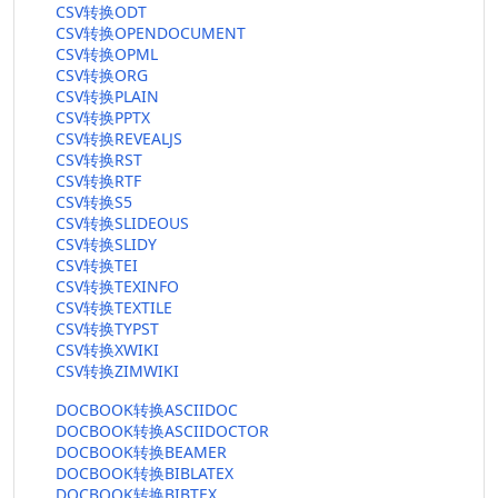
CSV转换ODT
CSV转换OPENDOCUMENT
CSV转换OPML
CSV转换ORG
CSV转换PLAIN
CSV转换PPTX
CSV转换REVEALJS
CSV转换RST
CSV转换RTF
CSV转换S5
CSV转换SLIDEOUS
CSV转换SLIDY
CSV转换TEI
CSV转换TEXINFO
CSV转换TEXTILE
CSV转换TYPST
CSV转换XWIKI
CSV转换ZIMWIKI
DOCBOOK转换ASCIIDOC
DOCBOOK转换ASCIIDOCTOR
DOCBOOK转换BEAMER
DOCBOOK转换BIBLATEX
DOCBOOK转换BIBTEX