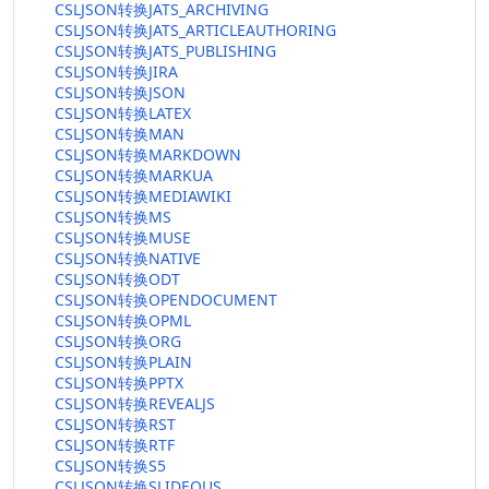
CSLJSON转换JATS_ARCHIVING
CSLJSON转换JATS_ARTICLEAUTHORING
CSLJSON转换JATS_PUBLISHING
CSLJSON转换JIRA
CSLJSON转换JSON
CSLJSON转换LATEX
CSLJSON转换MAN
CSLJSON转换MARKDOWN
CSLJSON转换MARKUA
CSLJSON转换MEDIAWIKI
CSLJSON转换MS
CSLJSON转换MUSE
CSLJSON转换NATIVE
CSLJSON转换ODT
CSLJSON转换OPENDOCUMENT
CSLJSON转换OPML
CSLJSON转换ORG
CSLJSON转换PLAIN
CSLJSON转换PPTX
CSLJSON转换REVEALJS
CSLJSON转换RST
CSLJSON转换RTF
CSLJSON转换S5
CSLJSON转换SLIDEOUS