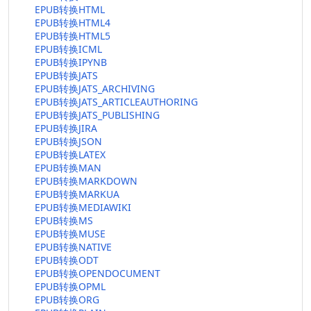
EPUB转换HTML
EPUB转换HTML4
EPUB转换HTML5
EPUB转换ICML
EPUB转换IPYNB
EPUB转换JATS
EPUB转换JATS_ARCHIVING
EPUB转换JATS_ARTICLEAUTHORING
EPUB转换JATS_PUBLISHING
EPUB转换JIRA
EPUB转换JSON
EPUB转换LATEX
EPUB转换MAN
EPUB转换MARKDOWN
EPUB转换MARKUA
EPUB转换MEDIAWIKI
EPUB转换MS
EPUB转换MUSE
EPUB转换NATIVE
EPUB转换ODT
EPUB转换OPENDOCUMENT
EPUB转换OPML
EPUB转换ORG