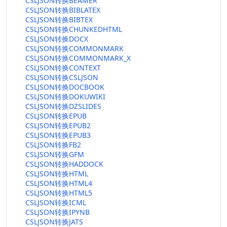
CSLJSON转换BEAMER
CSLJSON转换BIBLATEX
CSLJSON转换BIBTEX
CSLJSON转换CHUNKEDHTML
CSLJSON转换DOCX
CSLJSON转换COMMONMARK
CSLJSON转换COMMONMARK_X
CSLJSON转换CONTEXT
CSLJSON转换CSLJSON
CSLJSON转换DOCBOOK
CSLJSON转换DOKUWIKI
CSLJSON转换DZSLIDES
CSLJSON转换EPUB
CSLJSON转换EPUB2
CSLJSON转换EPUB3
CSLJSON转换FB2
CSLJSON转换GFM
CSLJSON转换HADDOCK
CSLJSON转换HTML
CSLJSON转换HTML4
CSLJSON转换HTML5
CSLJSON转换ICML
CSLJSON转换IPYNB
CSLJSON转换JATS