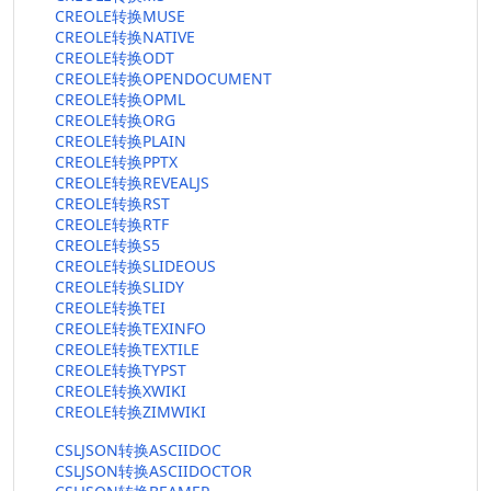
CREOLE转换MUSE
CREOLE转换NATIVE
CREOLE转换ODT
CREOLE转换OPENDOCUMENT
CREOLE转换OPML
CREOLE转换ORG
CREOLE转换PLAIN
CREOLE转换PPTX
CREOLE转换REVEALJS
CREOLE转换RST
CREOLE转换RTF
CREOLE转换S5
CREOLE转换SLIDEOUS
CREOLE转换SLIDY
CREOLE转换TEI
CREOLE转换TEXINFO
CREOLE转换TEXTILE
CREOLE转换TYPST
CREOLE转换XWIKI
CREOLE转换ZIMWIKI
CSLJSON转换ASCIIDOC
CSLJSON转换ASCIIDOCTOR