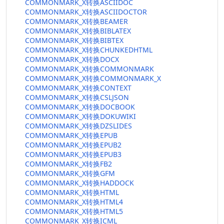
COMMONMARK_X转换ASCIIDOC
COMMONMARK_X转换ASCIIDOCTOR
COMMONMARK_X转换BEAMER
COMMONMARK_X转换BIBLATEX
COMMONMARK_X转换BIBTEX
COMMONMARK_X转换CHUNKEDHTML
COMMONMARK_X转换DOCX
COMMONMARK_X转换COMMONMARK
COMMONMARK_X转换COMMONMARK_X
COMMONMARK_X转换CONTEXT
COMMONMARK_X转换CSLJSON
COMMONMARK_X转换DOCBOOK
COMMONMARK_X转换DOKUWIKI
COMMONMARK_X转换DZSLIDES
COMMONMARK_X转换EPUB
COMMONMARK_X转换EPUB2
COMMONMARK_X转换EPUB3
COMMONMARK_X转换FB2
COMMONMARK_X转换GFM
COMMONMARK_X转换HADDOCK
COMMONMARK_X转换HTML
COMMONMARK_X转换HTML4
COMMONMARK_X转换HTML5
COMMONMARK_X转换ICML