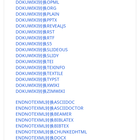
DOKUWIKI转换OPML
DOKUWIKI转换ORG
DOKUWIKI转换PLAIN
DOKUWIKI转换PPTX
DOKUWIKI转换REVEALJS
DOKUWIKI转换RST
DOKUWIKI转换RTF
DOKUWIKI转换S5
DOKUWIKI转换SLIDEOUS
DOKUWIKI转换SLIDY
DOKUWIKI转换TEI
DOKUWIKI转换TEXINFO
DOKUWIKI转换TEXTILE
DOKUWIKI转换TYPST
DOKUWIKI转换XWIKI
DOKUWIKI转换ZIMWIKI
ENDNOTEXML转换ASCIIDOC
ENDNOTEXML转换ASCIIDOCTOR
ENDNOTEXML转换BEAMER
ENDNOTEXML转换BIBLATEX
ENDNOTEXML转换BIBTEX
ENDNOTEXML转换CHUNKEDHTML
ENDNOTEXML转换DOCX