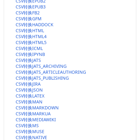
CSV转换EPUB2
CSV转换EPUB3
CSV转换FB2
CSV转换GFM
CSV转换HADDOCK
CSV转换HTML
CSV转换HTML4
CSV转换HTML5
CSV转换ICML
CSV转换IPYNB
CSV转换JATS
CSV转换JATS_ARCHIVING
CSV转换JATS_ARTICLEAUTHORING
CSV转换JATS_PUBLISHING
CSV转换JIRA
CSV转换JSON
CSV转换LATEX
CSV转换MAN
CSV转换MARKDOWN
CSV转换MARKUA
CSV转换MEDIAWIKI
CSV转换MS
CSV转换MUSE
CSV转换NATIVE