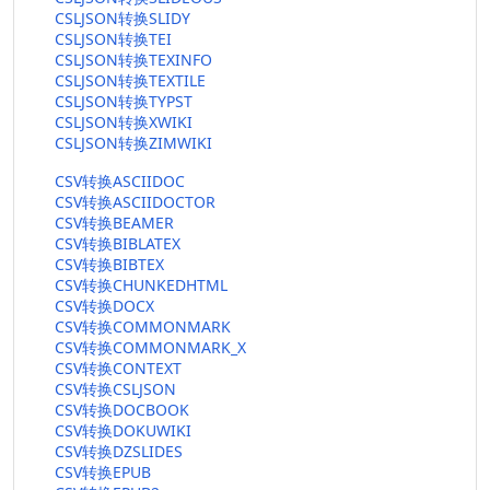
CSLJSON转换SLIDY
CSLJSON转换TEI
CSLJSON转换TEXINFO
CSLJSON转换TEXTILE
CSLJSON转换TYPST
CSLJSON转换XWIKI
CSLJSON转换ZIMWIKI
CSV转换ASCIIDOC
CSV转换ASCIIDOCTOR
CSV转换BEAMER
CSV转换BIBLATEX
CSV转换BIBTEX
CSV转换CHUNKEDHTML
CSV转换DOCX
CSV转换COMMONMARK
CSV转换COMMONMARK_X
CSV转换CONTEXT
CSV转换CSLJSON
CSV转换DOCBOOK
CSV转换DOKUWIKI
CSV转换DZSLIDES
CSV转换EPUB