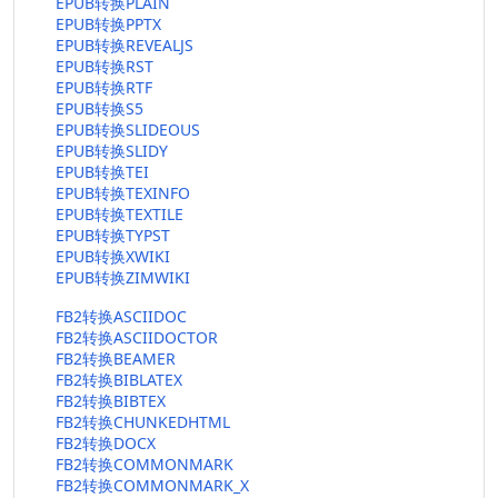
EPUB转换PLAIN
EPUB转换PPTX
EPUB转换REVEALJS
EPUB转换RST
EPUB转换RTF
EPUB转换S5
EPUB转换SLIDEOUS
EPUB转换SLIDY
EPUB转换TEI
EPUB转换TEXINFO
EPUB转换TEXTILE
EPUB转换TYPST
EPUB转换XWIKI
EPUB转换ZIMWIKI
FB2转换ASCIIDOC
FB2转换ASCIIDOCTOR
FB2转换BEAMER
FB2转换BIBLATEX
FB2转换BIBTEX
FB2转换CHUNKEDHTML
FB2转换DOCX
FB2转换COMMONMARK
FB2转换COMMONMARK_X