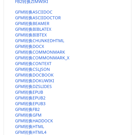
FB2转换ZIMWIKI
GFM转换ASCIIDOC
GFM转换ASCIIDOCTOR
GFM转换BEAMER
GFM转换BIBLATEX
GFM转换BIBTEX
GFM转换CHUNKEDHTML
GFM转换DOCX
GFM转换COMMONMARK
GFM转换COMMONMARK_X
GFM转换CONTEXT
GFM转换CSLJSON
GFM转换DOCBOOK
GFM转换DOKUWIKI
GFM转换DZSLIDES
GFM转换EPUB
GFM转换EPUB2
GFM转换EPUB3
GFM转换FB2
GFM转换GFM
GFM转换HADDOCK
GFM转换HTML
GFM转换HTML4