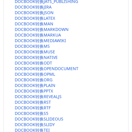
DOCBOOK转换JATS_PUBLISHING
DOCBOOK转换JIRA
DOCBOOK转换JSON
DOCBOOK转换LATEX
DOCBOOK转换MAN
DOCBOOK转换MARKDOWN
DOCBOOK转换MARKUA
DOCBOOK转换MEDIAWIKI
DOCBOOK转换MS
DOCBOOK转换MUSE
DOCBOOK转换NATIVE
DOCBOOK转换ODT
DOCBOOK转换OPENDOCUMENT
DOCBOOK转换OPML
DOCBOOK转换ORG
DOCBOOK转换PLAIN
DOCBOOK转换PPTX
DOCBOOK转换REVEALJS
DOCBOOK转换RST
DOCBOOK转换RTF
DOCBOOK转换S5
DOCBOOK转换SLIDEOUS
DOCBOOK转换SLIDY
DOCBOOK转换TEI