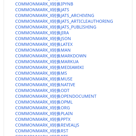
COMMONMARK_X转换IPYNB
COMMONMARK_X转换JATS
COMMONMARK_X转换JATS_ARCHIVING
COMMONMARK_X转换JATS_ARTICLEAUTHORING
COMMONMARK_X转换JATS_PUBLISHING
COMMONMARK_X转换JIRA
COMMONMARK_X转换JSON
COMMONMARK_X转换LATEX
COMMONMARK_X转换MAN
COMMONMARK_X转换MARKDOWN
COMMONMARK_X转换MARKUA
COMMONMARK_X转换MEDIAWIKI
COMMONMARK_X转换MS
COMMONMARK_X转换MUSE
COMMONMARK_X转换NATIVE
COMMONMARK_X转换ODT
COMMONMARK_X转换OPENDOCUMENT
COMMONMARK_X转换OPML
COMMONMARK_X转换ORG
COMMONMARK_X转换PLAIN
COMMONMARK_X转换PPTX
COMMONMARK_X转换REVEALJS
COMMONMARK_X转换RST