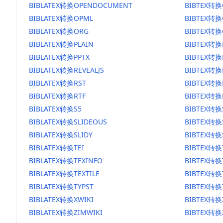
BIBLATEX转换OPENDOCUMENT
BIBTEX转
BIBLATEX转换OPML
BIBTEX转换
BIBLATEX转换ORG
BIBTEX转换
BIBLATEX转换PLAIN
BIBTEX转换
BIBLATEX转换PPTX
BIBTEX转换
BIBLATEX转换REVEALJS
BIBTEX转换R
BIBLATEX转换RST
BIBTEX转换
BIBLATEX转换RTF
BIBTEX转换
BIBLATEX转换S5
BIBTEX转换
BIBLATEX转换SLIDEOUS
BIBTEX转换
BIBLATEX转换SLIDY
BIBTEX转换
BIBLATEX转换TEI
BIBTEX转换
BIBLATEX转换TEXINFO
BIBTEX转换
BIBLATEX转换TEXTILE
BIBTEX转换T
BIBLATEX转换TYPST
BIBTEX转换
BIBLATEX转换XWIKI
BIBTEX转换
BIBLATEX转换ZIMWIKI
BIBTEX转换