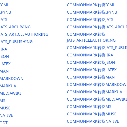
ICML
COMMONMARK转换ICML
IPYNB
COMMONMARK转换IPYNB
JATS
COMMONMARK转换JATS
ATS_ARCHIVING
COMMONMARK转换JATS_ARCHI
ATS_ARTICLEAUTHORING
COMMONMARK转换
JATS_ARTICLEAUTHORING
ATS_PUBLISHING
COMMONMARK转换JATS_PUBLI
IRA
COMMONMARK转换JIRA
JSON
COMMONMARK转换JSON
LATEX
COMMONMARK转换LATEX
换MAN
COMMONMARK转换MAN
换MARKDOWN
COMMONMARK转换MARKDOW
MARKUA
COMMONMARK转换MARKUA
MEDIAWIKI
COMMONMARK转换MEDIAWIKI
MS
COMMONMARK转换MS
MUSE
COMMONMARK转换MUSE
NATIVE
COMMONMARK转换NATIVE
ODT