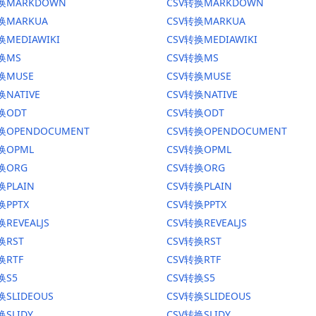
转换MARKDOWN
CSV转换MARKDOWN
转换MARKUA
CSV转换MARKUA
换MEDIAWIKI
CSV转换MEDIAWIKI
转换MS
CSV转换MS
换MUSE
CSV转换MUSE
换NATIVE
CSV转换NATIVE
换ODT
CSV转换ODT
转换OPENDOCUMENT
CSV转换OPENDOCUMENT
换OPML
CSV转换OPML
转换ORG
CSV转换ORG
换PLAIN
CSV转换PLAIN
换PPTX
CSV转换PPTX
换REVEALJS
CSV转换REVEALJS
换RST
CSV转换RST
换RTF
CSV转换RTF
换S5
CSV转换S5
换SLIDEOUS
CSV转换SLIDEOUS
换SLIDY
CSV转换SLIDY