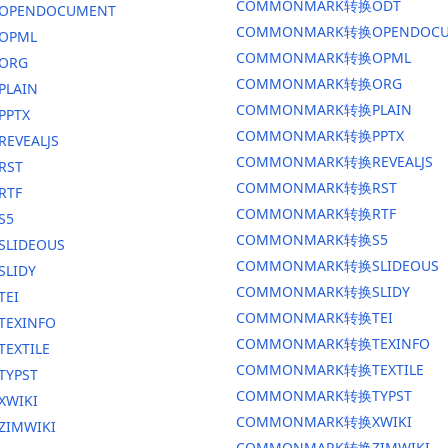
COMMONMARK转换ODT
换OPENDOCUMENT
COMMONMARK转换OPENDOCU
OPML
COMMONMARK转换OPML
ORG
COMMONMARK转换ORG
PLAIN
COMMONMARK转换PLAIN
PPTX
COMMONMARK转换PPTX
EVEALJS
COMMONMARK转换REVEALJS
RST
COMMONMARK转换RST
RTF
COMMONMARK转换RTF
S5
COMMONMARK转换S5
SLIDEOUS
COMMONMARK转换SLIDEOUS
SLIDY
COMMONMARK转换SLIDY
TEI
COMMONMARK转换TEI
TEXINFO
COMMONMARK转换TEXINFO
EXTILE
COMMONMARK转换TEXTILE
TYPST
COMMONMARK转换TYPST
XWIKI
COMMONMARK转换XWIKI
ZIMWIKI
COMMONMARK转换ZIMWIKI