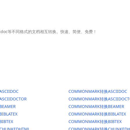
Asciidoc等不同格式的文档相互转换。快速、简便、免费！
ASCIIDOC
COMMONMARK转换ASCIIDOC
ASCIIDOCTOR
COMMONMARK转换ASCIIDOCT
BEAMER
COMMONMARK转换BEAMER
BIBLATEX
COMMONMARK转换BIBLATEX
BIBTEX
COMMONMARK转换BIBTEX
CHUNKEDHTML
COMMONMARK转换CHUNKEDH