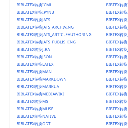
BIBLATEX转换ICML
BIBTEX转换
BIBLATEX转换IPYNB
BIBTEX转换
BIBLATEX转换JATS
BIBTEX转换
BIBLATEX转换JATS_ARCHIVING
BIBTEX转换J
BIBLATEX转换JATS_ARTICLEAUTHORING
BIBTEX转换J
BIBLATEX转换JATS_PUBLISHING
BIBTEX转换J
BIBLATEX转换JIRA
BIBTEX转换J
BIBLATEX转换JSON
BIBTEX转换
BIBLATEX转换LATEX
BIBTEX转换
BIBLATEX转换MAN
BIBTEX转
BIBLATEX转换MARKDOWN
BIBTEX转
BIBLATEX转换MARKUA
BIBTEX转换
BIBLATEX转换MEDIAWIKI
BIBTEX转换
BIBLATEX转换MS
BIBTEX转换
BIBLATEX转换MUSE
BIBTEX转换
BIBLATEX转换NATIVE
BIBTEX转换
BIBLATEX转换ODT
BIBTEX转换