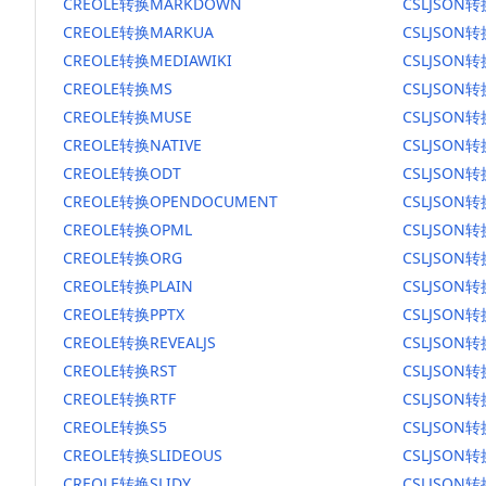
CREOLE转换MARKDOWN
CSLJSON
CREOLE转换MARKUA
CSLJSON
CREOLE转换MEDIAWIKI
CSLJSON转
CREOLE转换MS
CSLJSON
CREOLE转换MUSE
CSLJSON转
CREOLE转换NATIVE
CSLJSON转
CREOLE转换ODT
CSLJSON转
CREOLE转换OPENDOCUMENT
CSLJSON
CREOLE转换OPML
CSLJSON转
CREOLE转换ORG
CSLJSON
CREOLE转换PLAIN
CSLJSON转
CREOLE转换PPTX
CSLJSON转
CREOLE转换REVEALJS
CSLJSON转
CREOLE转换RST
CSLJSON转
CREOLE转换RTF
CSLJSON转
CREOLE转换S5
CSLJSON转
CREOLE转换SLIDEOUS
CSLJSON转
CREOLE转换SLIDY
CSLJSON转