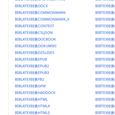
BIBLATEX转换DOCX
BIBTEX转换
BIBLATEX转换COMMONMARK
BIBTEX转
BIBLATEX转换COMMONMARK_X
BIBTEX转
BIBLATEX转换CONTEXT
BIBTEX转换
BIBLATEX转换CSLJSON
BIBTEX转换
BIBLATEX转换DOCBOOK
BIBTEX转
BIBLATEX转换DOKUWIKI
BIBTEX转换
BIBLATEX转换DZSLIDES
BIBTEX转换
BIBLATEX转换EPUB
BIBTEX转换
BIBLATEX转换EPUB2
BIBTEX转换
BIBLATEX转换EPUB3
BIBTEX转换
BIBLATEX转换FB2
BIBTEX转换
BIBLATEX转换GFM
BIBTEX转换
BIBLATEX转换HADDOCK
BIBTEX转换
BIBLATEX转换HTML
BIBTEX转换
BIBLATEX转换HTML4
BIBTEX转换
BIBLATEX转换HTML5
BIBTEX转换