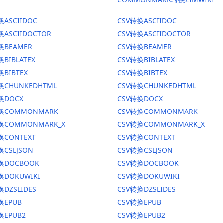
换ASCIIDOC
CSV转换ASCIIDOC
换ASCIIDOCTOR
CSV转换ASCIIDOCTOR
换BEAMER
CSV转换BEAMER
换BIBLATEX
CSV转换BIBLATEX
换BIBTEX
CSV转换BIBTEX
换CHUNKEDHTML
CSV转换CHUNKEDHTML
换DOCX
CSV转换DOCX
转换COMMONMARK
CSV转换COMMONMARK
转换COMMONMARK_X
CSV转换COMMONMARK_X
换CONTEXT
CSV转换CONTEXT
换CSLJSON
CSV转换CSLJSON
转换DOCBOOK
CSV转换DOCBOOK
换DOKUWIKI
CSV转换DOKUWIKI
换DZSLIDES
CSV转换DZSLIDES
换EPUB
CSV转换EPUB
换EPUB2
CSV转换EPUB2