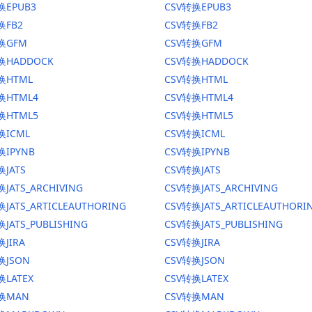
换EPUB3
CSV转换EPUB3
换FB2
CSV转换FB2
转换GFM
CSV转换GFM
换HADDOCK
CSV转换HADDOCK
换HTML
CSV转换HTML
换HTML4
CSV转换HTML4
换HTML5
CSV转换HTML5
换ICML
CSV转换ICML
换IPYNB
CSV转换IPYNB
换JATS
CSV转换JATS
JATS_ARCHIVING
CSV转换JATS_ARCHIVING
换JATS_ARTICLEAUTHORING
CSV转换JATS_ARTICLEAUTHORI
JATS_PUBLISHING
CSV转换JATS_PUBLISHING
换JIRA
CSV转换JIRA
换JSON
CSV转换JSON
换LATEX
CSV转换LATEX
转换MAN
CSV转换MAN