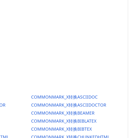
COMMONMARK_X转换ASCIIDOC
OR
COMMONMARK_X转换ASCIIDOCTOR
COMMONMARK_X转换BEAMER
COMMONMARK_X转换BIBLATEX
COMMONMARK_X转换BIBTEX
TML
COMMONMARK_X转换CHUNKEDHTML