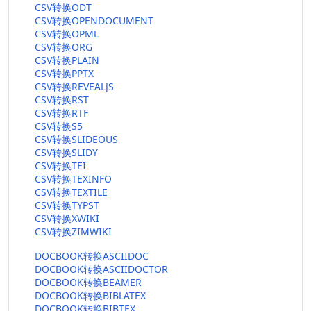
CSV转换ODT
CSV转换OPENDOCUMENT
CSV转换OPML
CSV转换ORG
CSV转换PLAIN
CSV转换PPTX
CSV转换REVEALJS
CSV转换RST
CSV转换RTF
CSV转换S5
CSV转换SLIDEOUS
CSV转换SLIDY
CSV转换TEI
CSV转换TEXINFO
CSV转换TEXTILE
CSV转换TYPST
CSV转换XWIKI
CSV转换ZIMWIKI
DOCBOOK转换ASCIIDOC
DOCBOOK转换ASCIIDOCTOR
DOCBOOK转换BEAMER
DOCBOOK转换BIBLATEX
DOCBOOK转换BIBTEX