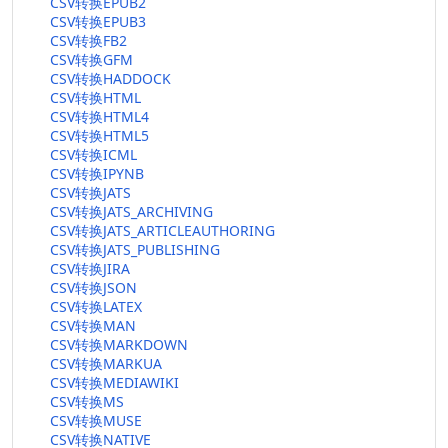
CSV转换EPUB2
CSV转换EPUB3
CSV转换FB2
CSV转换GFM
CSV转换HADDOCK
CSV转换HTML
CSV转换HTML4
CSV转换HTML5
CSV转换ICML
CSV转换IPYNB
CSV转换JATS
CSV转换JATS_ARCHIVING
CSV转换JATS_ARTICLEAUTHORING
CSV转换JATS_PUBLISHING
CSV转换JIRA
CSV转换JSON
CSV转换LATEX
CSV转换MAN
CSV转换MARKDOWN
CSV转换MARKUA
CSV转换MEDIAWIKI
CSV转换MS
CSV转换MUSE
CSV转换NATIVE