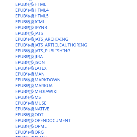
EPUB转换HTML
EPUB转换HTML4
EPUB转换HTML5
EPUB转换ICML
EPUB转换IPYNB
EPUB转换JATS
EPUB转换JATS_ARCHIVING
EPUB转换JATS_ARTICLEAUTHORING
EPUB转换JATS_PUBLISHING
EPUB转换JIRA
EPUB转换JSON
EPUB转换LATEX
EPUB转换MAN
EPUB转换MARKDOWN
EPUB转换MARKUA
EPUB转换MEDIAWIKI
EPUB转换MS
EPUB转换MUSE
EPUB转换NATIVE
EPUB转换ODT
EPUB转换OPENDOCUMENT
EPUB转换OPML
EPUB转换ORG