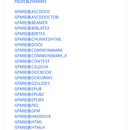
FB2转换ZIMWIKI
GFM转换ASCIIDOC
GFM转换ASCIIDOCTOR
GFM转换BEAMER
GFM转换BIBLATEX
GFM转换BIBTEX
GFM转换CHUNKEDHTML
GFM转换DOCX
GFM转换COMMONMARK
GFM转换COMMONMARK_X
GFM转换CONTEXT
GFM转换CSLJSON
GFM转换DOCBOOK
GFM转换DOKUWIKI
GFM转换DZSLIDES
GFM转换EPUB
GFM转换EPUB2
GFM转换EPUB3
GFM转换FB2
GFM转换GFM
GFM转换HADDOCK
GFM转换HTML
GFM转换HTML4