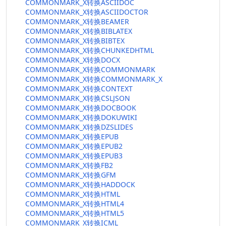
COMMONMARK_X转换ASCIIDOC
COMMONMARK_X转换ASCIIDOCTOR
COMMONMARK_X转换BEAMER
COMMONMARK_X转换BIBLATEX
COMMONMARK_X转换BIBTEX
COMMONMARK_X转换CHUNKEDHTML
COMMONMARK_X转换DOCX
COMMONMARK_X转换COMMONMARK
COMMONMARK_X转换COMMONMARK_X
COMMONMARK_X转换CONTEXT
COMMONMARK_X转换CSLJSON
COMMONMARK_X转换DOCBOOK
COMMONMARK_X转换DOKUWIKI
COMMONMARK_X转换DZSLIDES
COMMONMARK_X转换EPUB
COMMONMARK_X转换EPUB2
COMMONMARK_X转换EPUB3
COMMONMARK_X转换FB2
COMMONMARK_X转换GFM
COMMONMARK_X转换HADDOCK
COMMONMARK_X转换HTML
COMMONMARK_X转换HTML4
COMMONMARK_X转换HTML5
COMMONMARK_X转换ICML