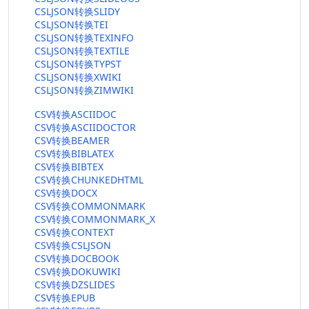
CSLJSON转换SLIDY
CSLJSON转换TEI
CSLJSON转换TEXINFO
CSLJSON转换TEXTILE
CSLJSON转换TYPST
CSLJSON转换XWIKI
CSLJSON转换ZIMWIKI
CSV转换ASCIIDOC
CSV转换ASCIIDOCTOR
CSV转换BEAMER
CSV转换BIBLATEX
CSV转换BIBTEX
CSV转换CHUNKEDHTML
CSV转换DOCX
CSV转换COMMONMARK
CSV转换COMMONMARK_X
CSV转换CONTEXT
CSV转换CSLJSON
CSV转换DOCBOOK
CSV转换DOKUWIKI
CSV转换DZSLIDES
CSV转换EPUB