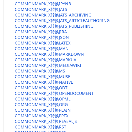
COMMONMARK_X转换IPYNB
COMMONMARK_X转换JATS
COMMONMARK_X转换JATS_ARCHIVING
COMMONMARK_X转换JATS_ARTICLEAUTHORING
COMMONMARK_X转换JATS_PUBLISHING
COMMONMARK_X转换JIRA
COMMONMARK_X转换JSON
COMMONMARK_X转换LATEX
COMMONMARK_X转换MAN
COMMONMARK_X转换MARKDOWN
COMMONMARK_X转换MARKUA
COMMONMARK_X转换MEDIAWIKI
COMMONMARK_X转换MS
COMMONMARK_X转换MUSE
COMMONMARK_X转换NATIVE
COMMONMARK_X转换ODT
COMMONMARK_X转换OPENDOCUMENT
COMMONMARK_X转换OPML
COMMONMARK_X转换ORG
COMMONMARK_X转换PLAIN
COMMONMARK_X转换PPTX
COMMONMARK_X转换REVEALJS
COMMONMARK_X转换RST