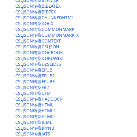
CSLJSON转换BEAMER
CSLJSON转换BIBLATEX
CSLJSON转换BIBTEX
CSLJSON转换CHUNKEDHTML
CSLJSON转换DOCX
CSLJSON转换COMMONMARK
CSLJSON转换COMMONMARK_X
CSLJSON转换CONTEXT
CSLJSON转换CSLJSON
CSLJSON转换DOCBOOK
CSLJSON转换DOKUWIKI
CSLJSON转换DZSLIDES
CSLJSON转换EPUB
CSLJSON转换EPUB2
CSLJSON转换EPUB3
CSLJSON转换FB2
CSLJSON转换GFM
CSLJSON转换HADDOCK
CSLJSON转换HTML
CSLJSON转换HTML4
CSLJSON转换HTML5
CSLJSON转换ICML
CSLJSON转换IPYNB
CSLJSON转换JATS