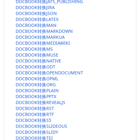
DOCBOOK转换JATS_PUBLISHING
DOCBOOK转换JIRA
DOCBOOK转换JSON
DOCBOOK转换LATEX
DOCBOOK转换MAN
DOCBOOK转换MARKDOWN
DOCBOOK转换MARKUA
DOCBOOK转换MEDIAWIKI
DOCBOOK转换MS
DOCBOOK转换MUSE
DOCBOOK转换NATIVE
DOCBOOK转换ODT
DOCBOOK转换OPENDOCUMENT
DOCBOOK转换OPML
DOCBOOK转换ORG
DOCBOOK转换PLAIN
DOCBOOK转换PPTX
DOCBOOK转换REVEALJS
DOCBOOK转换RST
DOCBOOK转换RTF
DOCBOOK转换S5
DOCBOOK转换SLIDEOUS
DOCBOOK转换SLIDY
DOCBOOK转换TEI