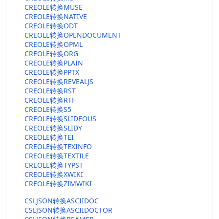
CREOLE转换MUSE
CREOLE转换NATIVE
CREOLE转换ODT
CREOLE转换OPENDOCUMENT
CREOLE转换OPML
CREOLE转换ORG
CREOLE转换PLAIN
CREOLE转换PPTX
CREOLE转换REVEALJS
CREOLE转换RST
CREOLE转换RTF
CREOLE转换S5
CREOLE转换SLIDEOUS
CREOLE转换SLIDY
CREOLE转换TEI
CREOLE转换TEXINFO
CREOLE转换TEXTILE
CREOLE转换TYPST
CREOLE转换XWIKI
CREOLE转换ZIMWIKI
CSLJSON转换ASCIIDOC
CSLJSON转换ASCIIDOCTOR