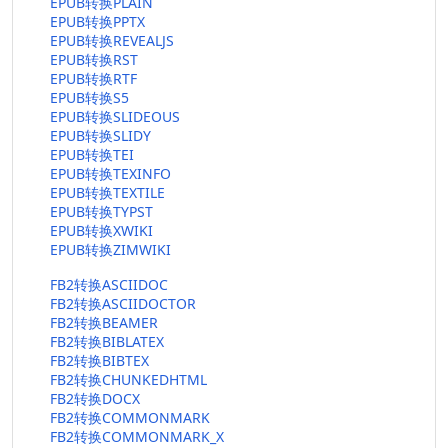
EPUB转换PLAIN
EPUB转换PPTX
EPUB转换REVEALJS
EPUB转换RST
EPUB转换RTF
EPUB转换S5
EPUB转换SLIDEOUS
EPUB转换SLIDY
EPUB转换TEI
EPUB转换TEXINFO
EPUB转换TEXTILE
EPUB转换TYPST
EPUB转换XWIKI
EPUB转换ZIMWIKI
FB2转换ASCIIDOC
FB2转换ASCIIDOCTOR
FB2转换BEAMER
FB2转换BIBLATEX
FB2转换BIBTEX
FB2转换CHUNKEDHTML
FB2转换DOCX
FB2转换COMMONMARK
FB2转换COMMONMARK_X