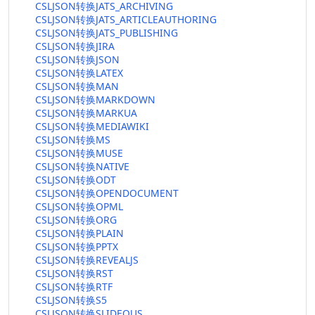
CSLJSON转换JATS_ARCHIVING
CSLJSON转换JATS_ARTICLEAUTHORING
CSLJSON转换JATS_PUBLISHING
CSLJSON转换JIRA
CSLJSON转换JSON
CSLJSON转换LATEX
CSLJSON转换MAN
CSLJSON转换MARKDOWN
CSLJSON转换MARKUA
CSLJSON转换MEDIAWIKI
CSLJSON转换MS
CSLJSON转换MUSE
CSLJSON转换NATIVE
CSLJSON转换ODT
CSLJSON转换OPENDOCUMENT
CSLJSON转换OPML
CSLJSON转换ORG
CSLJSON转换PLAIN
CSLJSON转换PPTX
CSLJSON转换REVEALJS
CSLJSON转换RST
CSLJSON转换RTF
CSLJSON转换S5
CSLJSON转换SLIDEOUS