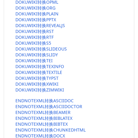
DOKUWIKI转换OPML
DOKUWIKI转换ORG
DOKUWIKI转换PLAIN
DOKUWIKI转换PPTX
DOKUWIKI转换REVEALJS
DOKUWIKI转换RST
DOKUWIKI转换RTF
DOKUWIKI转换S5
DOKUWIKI转换SLIDEOUS
DOKUWIKI转换SLIDY
DOKUWIKI转换TEI
DOKUWIKI转换TEXINFO
DOKUWIKI转换TEXTILE
DOKUWIKI转换TYPST
DOKUWIKI转换XWIKI
DOKUWIKI转换ZIMWIKI
ENDNOTEXML转换ASCIIDOC
ENDNOTEXML转换ASCIIDOCTOR
ENDNOTEXML转换BEAMER
ENDNOTEXML转换BIBLATEX
ENDNOTEXML转换BIBTEX
ENDNOTEXML转换CHUNKEDHTML
ENDNOTEXML转换DOCX