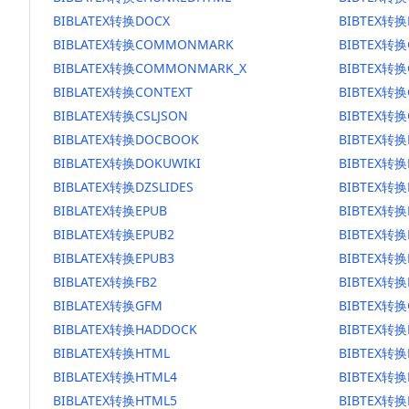
BIBLATEX转换DOCX
BIBTEX转换
BIBLATEX转换COMMONMARK
BIBTEX转
BIBLATEX转换COMMONMARK_X
BIBTEX转
BIBLATEX转换CONTEXT
BIBTEX转换
BIBLATEX转换CSLJSON
BIBTEX转换
BIBLATEX转换DOCBOOK
BIBTEX转
BIBLATEX转换DOKUWIKI
BIBTEX转换
BIBLATEX转换DZSLIDES
BIBTEX转换
BIBLATEX转换EPUB
BIBTEX转换
BIBLATEX转换EPUB2
BIBTEX转换
BIBLATEX转换EPUB3
BIBTEX转换
BIBLATEX转换FB2
BIBTEX转换
BIBLATEX转换GFM
BIBTEX转换
BIBLATEX转换HADDOCK
BIBTEX转换
BIBLATEX转换HTML
BIBTEX转换
BIBLATEX转换HTML4
BIBTEX转换
BIBLATEX转换HTML5
BIBTEX转换