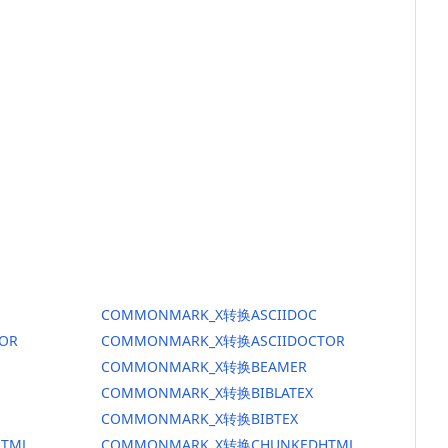
COMMONMARK_X转换ASCIIDOC
OR
COMMONMARK_X转换ASCIIDOCTOR
COMMONMARK_X转换BEAMER
COMMONMARK_X转换BIBLATEX
COMMONMARK_X转换BIBTEX
TML
COMMONMARK_X转换CHUNKEDHTML