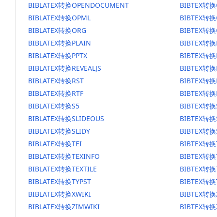
BIBLATEX转换OPENDOCUMENT
BIBTEX转
BIBLATEX转换OPML
BIBTEX转换
BIBLATEX转换ORG
BIBTEX转换
BIBLATEX转换PLAIN
BIBTEX转换
BIBLATEX转换PPTX
BIBTEX转换
BIBLATEX转换REVEALJS
BIBTEX转换R
BIBLATEX转换RST
BIBTEX转换
BIBLATEX转换RTF
BIBTEX转换
BIBLATEX转换S5
BIBTEX转换
BIBLATEX转换SLIDEOUS
BIBTEX转换
BIBLATEX转换SLIDY
BIBTEX转换
BIBLATEX转换TEI
BIBTEX转换
BIBLATEX转换TEXINFO
BIBTEX转换
BIBLATEX转换TEXTILE
BIBTEX转换T
BIBLATEX转换TYPST
BIBTEX转换
BIBLATEX转换XWIKI
BIBTEX转换
BIBLATEX转换ZIMWIKI
BIBTEX转换