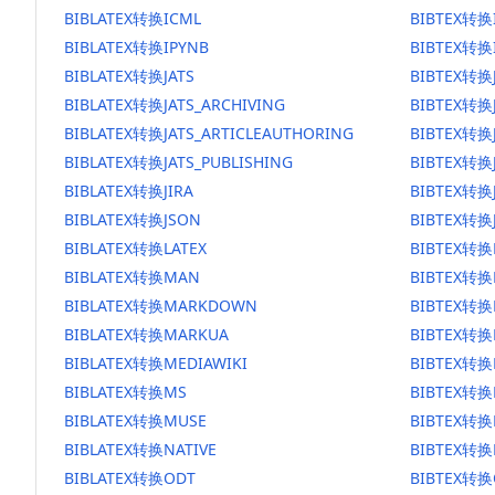
BIBLATEX转换ICML
BIBTEX转换
BIBLATEX转换IPYNB
BIBTEX转换
BIBLATEX转换JATS
BIBTEX转换
BIBLATEX转换JATS_ARCHIVING
BIBTEX转换J
BIBLATEX转换JATS_ARTICLEAUTHORING
BIBTEX转换J
BIBLATEX转换JATS_PUBLISHING
BIBTEX转换J
BIBLATEX转换JIRA
BIBTEX转换J
BIBLATEX转换JSON
BIBTEX转换
BIBLATEX转换LATEX
BIBTEX转换
BIBLATEX转换MAN
BIBTEX转
BIBLATEX转换MARKDOWN
BIBTEX转
BIBLATEX转换MARKUA
BIBTEX转换
BIBLATEX转换MEDIAWIKI
BIBTEX转换
BIBLATEX转换MS
BIBTEX转换
BIBLATEX转换MUSE
BIBTEX转换
BIBLATEX转换NATIVE
BIBTEX转换
BIBLATEX转换ODT
BIBTEX转换