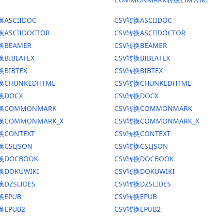
换ASCIIDOC
CSV转换ASCIIDOC
换ASCIIDOCTOR
CSV转换ASCIIDOCTOR
换BEAMER
CSV转换BEAMER
换BIBLATEX
CSV转换BIBLATEX
换BIBTEX
CSV转换BIBTEX
换CHUNKEDHTML
CSV转换CHUNKEDHTML
换DOCX
CSV转换DOCX
转换COMMONMARK
CSV转换COMMONMARK
转换COMMONMARK_X
CSV转换COMMONMARK_X
换CONTEXT
CSV转换CONTEXT
换CSLJSON
CSV转换CSLJSON
转换DOCBOOK
CSV转换DOCBOOK
换DOKUWIKI
CSV转换DOKUWIKI
换DZSLIDES
CSV转换DZSLIDES
换EPUB
CSV转换EPUB
换EPUB2
CSV转换EPUB2