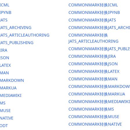
ICML
COMMONMARK转换ICML
IPYNB
COMMONMARK转换IPYNB
JATS
COMMONMARK转换JATS
ATS_ARCHIVING
COMMONMARK转换JATS_ARCHI
ATS_ARTICLEAUTHORING
COMMONMARK转换
JATS_ARTICLEAUTHORING
ATS_PUBLISHING
COMMONMARK转换JATS_PUBLI
IRA
COMMONMARK转换JIRA
JSON
COMMONMARK转换JSON
LATEX
COMMONMARK转换LATEX
换MAN
COMMONMARK转换MAN
换MARKDOWN
COMMONMARK转换MARKDOW
MARKUA
COMMONMARK转换MARKUA
MEDIAWIKI
COMMONMARK转换MEDIAWIKI
MS
COMMONMARK转换MS
MUSE
COMMONMARK转换MUSE
NATIVE
COMMONMARK转换NATIVE
ODT