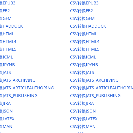
换EPUB3
CSV转换EPUB3
换FB2
CSV转换FB2
转换GFM
CSV转换GFM
换HADDOCK
CSV转换HADDOCK
换HTML
CSV转换HTML
换HTML4
CSV转换HTML4
换HTML5
CSV转换HTML5
换ICML
CSV转换ICML
换IPYNB
CSV转换IPYNB
换JATS
CSV转换JATS
JATS_ARCHIVING
CSV转换JATS_ARCHIVING
换JATS_ARTICLEAUTHORING
CSV转换JATS_ARTICLEAUTHORI
JATS_PUBLISHING
CSV转换JATS_PUBLISHING
换JIRA
CSV转换JIRA
换JSON
CSV转换JSON
换LATEX
CSV转换LATEX
转换MAN
CSV转换MAN