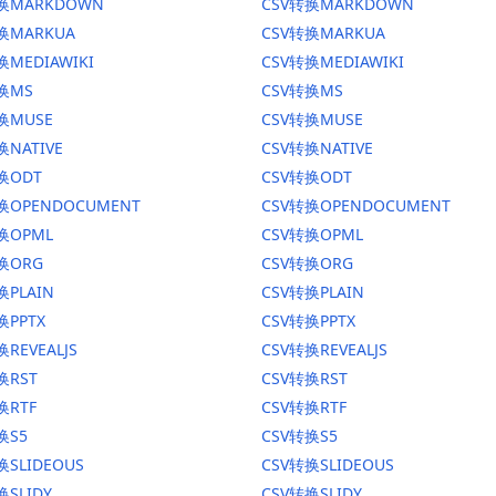
转换MARKDOWN
CSV转换MARKDOWN
转换MARKUA
CSV转换MARKUA
换MEDIAWIKI
CSV转换MEDIAWIKI
转换MS
CSV转换MS
换MUSE
CSV转换MUSE
换NATIVE
CSV转换NATIVE
换ODT
CSV转换ODT
转换OPENDOCUMENT
CSV转换OPENDOCUMENT
换OPML
CSV转换OPML
转换ORG
CSV转换ORG
换PLAIN
CSV转换PLAIN
换PPTX
CSV转换PPTX
换REVEALJS
CSV转换REVEALJS
换RST
CSV转换RST
换RTF
CSV转换RTF
换S5
CSV转换S5
换SLIDEOUS
CSV转换SLIDEOUS
换SLIDY
CSV转换SLIDY