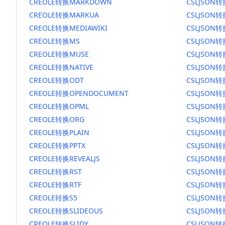
CREOLE转换MARKDOWN
CSLJSON
CREOLE转换MARKUA
CSLJSON
CREOLE转换MEDIAWIKI
CSLJSON转
CREOLE转换MS
CSLJSON
CREOLE转换MUSE
CSLJSON转
CREOLE转换NATIVE
CSLJSON转
CREOLE转换ODT
CSLJSON转
CREOLE转换OPENDOCUMENT
CSLJSON
CREOLE转换OPML
CSLJSON转
CREOLE转换ORG
CSLJSON
CREOLE转换PLAIN
CSLJSON转
CREOLE转换PPTX
CSLJSON转
CREOLE转换REVEALJS
CSLJSON转
CREOLE转换RST
CSLJSON转
CREOLE转换RTF
CSLJSON转
CREOLE转换S5
CSLJSON转
CREOLE转换SLIDEOUS
CSLJSON转
CREOLE转换SLIDY
CSLJSON转