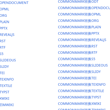
COMMONMARK转换ODT
换OPENDOCUMENT
COMMONMARK转换OPENDOCU
OPML
COMMONMARK转换OPML
ORG
COMMONMARK转换ORG
PLAIN
COMMONMARK转换PLAIN
PPTX
COMMONMARK转换PPTX
EVEALJS
COMMONMARK转换REVEALJS
RST
COMMONMARK转换RST
RTF
COMMONMARK转换RTF
S5
COMMONMARK转换S5
SLIDEOUS
COMMONMARK转换SLIDEOUS
SLIDY
COMMONMARK转换SLIDY
TEI
COMMONMARK转换TEI
TEXINFO
COMMONMARK转换TEXINFO
EXTILE
COMMONMARK转换TEXTILE
TYPST
COMMONMARK转换TYPST
XWIKI
COMMONMARK转换XWIKI
ZIMWIKI
COMMONMARK转换ZIMWIKI