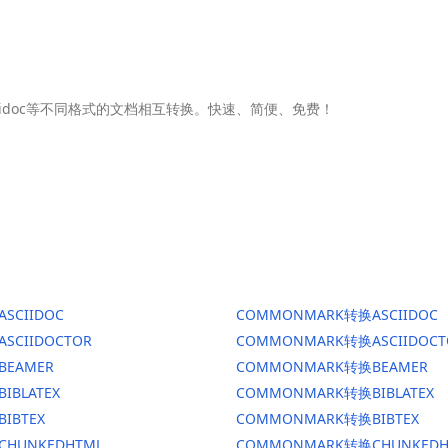
Asciidoc等不同格式的文档相互转换。快速、简便、免费！
ASCIIDOC
COMMONMARK转换ASCIIDOC
ASCIIDOCTOR
COMMONMARK转换ASCIIDOCT
BEAMER
COMMONMARK转换BEAMER
BIBLATEX
COMMONMARK转换BIBLATEX
BIBTEX
COMMONMARK转换BIBTEX
CHUNKEDHTML
COMMONMARK转换CHUNKEDH