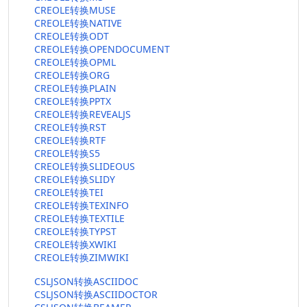
CREOLE转换MUSE
CREOLE转换NATIVE
CREOLE转换ODT
CREOLE转换OPENDOCUMENT
CREOLE转换OPML
CREOLE转换ORG
CREOLE转换PLAIN
CREOLE转换PPTX
CREOLE转换REVEALJS
CREOLE转换RST
CREOLE转换RTF
CREOLE转换S5
CREOLE转换SLIDEOUS
CREOLE转换SLIDY
CREOLE转换TEI
CREOLE转换TEXINFO
CREOLE转换TEXTILE
CREOLE转换TYPST
CREOLE转换XWIKI
CREOLE转换ZIMWIKI
CSLJSON转换ASCIIDOC
CSLJSON转换ASCIIDOCTOR