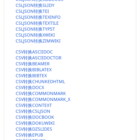
CSLJSON转换SLIDY
CSLJSON转换TEI
CSLJSON转换TEXINFO
CSLJSON转换TEXTILE
CSLJSON转换TYPST
CSLJSON转换XWIKI
CSLJSON转换ZIMWIKI
CSV转换ASCIIDOC
CSV转换ASCIIDOCTOR
CSV转换BEAMER
CSV转换BIBLATEX
CSV转换BIBTEX
CSV转换CHUNKEDHTML
CSV转换DOCX
CSV转换COMMONMARK
CSV转换COMMONMARK_X
CSV转换CONTEXT
CSV转换CSLJSON
CSV转换DOCBOOK
CSV转换DOKUWIKI
CSV转换DZSLIDES
CSV转换EPUB