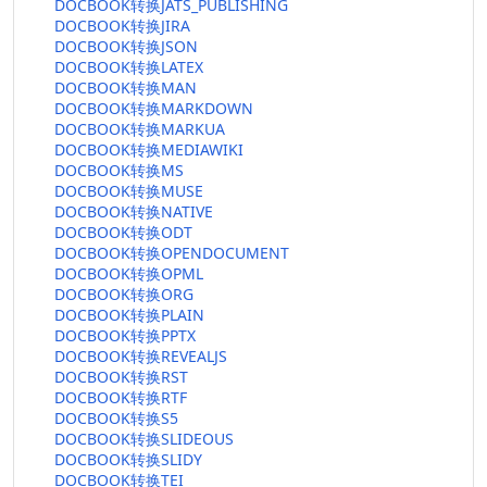
DOCBOOK转换JATS_PUBLISHING
DOCBOOK转换JIRA
DOCBOOK转换JSON
DOCBOOK转换LATEX
DOCBOOK转换MAN
DOCBOOK转换MARKDOWN
DOCBOOK转换MARKUA
DOCBOOK转换MEDIAWIKI
DOCBOOK转换MS
DOCBOOK转换MUSE
DOCBOOK转换NATIVE
DOCBOOK转换ODT
DOCBOOK转换OPENDOCUMENT
DOCBOOK转换OPML
DOCBOOK转换ORG
DOCBOOK转换PLAIN
DOCBOOK转换PPTX
DOCBOOK转换REVEALJS
DOCBOOK转换RST
DOCBOOK转换RTF
DOCBOOK转换S5
DOCBOOK转换SLIDEOUS
DOCBOOK转换SLIDY
DOCBOOK转换TEI