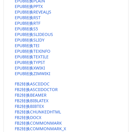
EPUB转换PLAIN
EPUB转换PPTX
EPUB转换REVEALJS
EPUB转换RST
EPUB转换RTF
EPUB转换S5
EPUB转换SLIDEOUS
EPUB转换SLIDY
EPUB转换TEI
EPUB转换TEXINFO
EPUB转换TEXTILE
EPUB转换TYPST
EPUB转换XWIKI
EPUB转换ZIMWIKI
FB2转换ASCIIDOC
FB2转换ASCIIDOCTOR
FB2转换BEAMER
FB2转换BIBLATEX
FB2转换BIBTEX
FB2转换CHUNKEDHTML
FB2转换DOCX
FB2转换COMMONMARK
FB2转换COMMONMARK_X