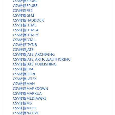
CSV转换EPUB2
CSV转换EPUB3
CSV转换FB2
CSV转换GFM
CSV转换HADDOCK
CSV转换HTML
CSV转换HTML4
CSV转换HTML5
CSV转换ICML
CSV转换IPYNB
CSV转换JATS
CSV转换JATS_ARCHIVING
CSV转换JATS_ARTICLEAUTHORING
CSV转换JATS_PUBLISHING
CSV转换JIRA
CSV转换JSON
CSV转换LATEX
CSV转换MAN
CSV转换MARKDOWN
CSV转换MARKUA
CSV转换MEDIAWIKI
CSV转换MS
CSV转换MUSE
CSV转换NATIVE