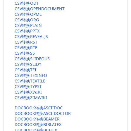
CSV转换ODT
CSV转换OPENDOCUMENT
CSV转换OPML
CSV转换ORG
CSV转换PLAIN
CSV转换PPTX
CSV转换REVEALJS
CSV转换RST
CSV转换RTF
CSV转换S5
CSV转换SLIDEOUS
CSV转换SLIDY
CSV转换TEI
CSV转换TEXINFO
CSV转换TEXTILE
CSV转换TYPST
CSV转换XWIKI
CSV转换ZIMWIKI
DOCBOOK转换ASCIIDOC
DOCBOOK转换ASCIIDOCTOR
DOCBOOK转换BEAMER
DOCBOOK转换BIBLATEX
DOCBOOK转换BIBTEX