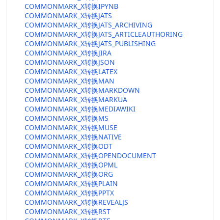
COMMONMARK_X转换IPYNB
COMMONMARK_X转换JATS
COMMONMARK_X转换JATS_ARCHIVING
COMMONMARK_X转换JATS_ARTICLEAUTHORING
COMMONMARK_X转换JATS_PUBLISHING
COMMONMARK_X转换JIRA
COMMONMARK_X转换JSON
COMMONMARK_X转换LATEX
COMMONMARK_X转换MAN
COMMONMARK_X转换MARKDOWN
COMMONMARK_X转换MARKUA
COMMONMARK_X转换MEDIAWIKI
COMMONMARK_X转换MS
COMMONMARK_X转换MUSE
COMMONMARK_X转换NATIVE
COMMONMARK_X转换ODT
COMMONMARK_X转换OPENDOCUMENT
COMMONMARK_X转换OPML
COMMONMARK_X转换ORG
COMMONMARK_X转换PLAIN
COMMONMARK_X转换PPTX
COMMONMARK_X转换REVEALJS
COMMONMARK_X转换RST