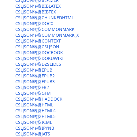
CSLJSON转换BEAMER
CSLJSON转换BIBLATEX
CSLJSON转换BIBTEX
CSLJSON转换CHUNKEDHTML
CSLJSON转换DOCX
CSLJSON转换COMMONMARK
CSLJSON转换COMMONMARK_X
CSLJSON转换CONTEXT
CSLJSON转换CSLJSON
CSLJSON转换DOCBOOK
CSLJSON转换DOKUWIKI
CSLJSON转换DZSLIDES
CSLJSON转换EPUB
CSLJSON转换EPUB2
CSLJSON转换EPUB3
CSLJSON转换FB2
CSLJSON转换GFM
CSLJSON转换HADDOCK
CSLJSON转换HTML
CSLJSON转换HTML4
CSLJSON转换HTML5
CSLJSON转换ICML
CSLJSON转换IPYNB
CSLJSON转换JATS