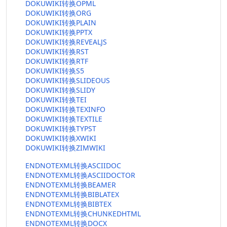
DOKUWIKI转换OPML
DOKUWIKI转换ORG
DOKUWIKI转换PLAIN
DOKUWIKI转换PPTX
DOKUWIKI转换REVEALJS
DOKUWIKI转换RST
DOKUWIKI转换RTF
DOKUWIKI转换S5
DOKUWIKI转换SLIDEOUS
DOKUWIKI转换SLIDY
DOKUWIKI转换TEI
DOKUWIKI转换TEXINFO
DOKUWIKI转换TEXTILE
DOKUWIKI转换TYPST
DOKUWIKI转换XWIKI
DOKUWIKI转换ZIMWIKI
ENDNOTEXML转换ASCIIDOC
ENDNOTEXML转换ASCIIDOCTOR
ENDNOTEXML转换BEAMER
ENDNOTEXML转换BIBLATEX
ENDNOTEXML转换BIBTEX
ENDNOTEXML转换CHUNKEDHTML
ENDNOTEXML转换DOCX