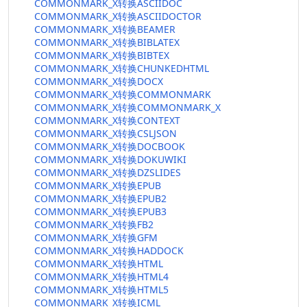
COMMONMARK_X转换ASCIIDOC
COMMONMARK_X转换ASCIIDOCTOR
COMMONMARK_X转换BEAMER
COMMONMARK_X转换BIBLATEX
COMMONMARK_X转换BIBTEX
COMMONMARK_X转换CHUNKEDHTML
COMMONMARK_X转换DOCX
COMMONMARK_X转换COMMONMARK
COMMONMARK_X转换COMMONMARK_X
COMMONMARK_X转换CONTEXT
COMMONMARK_X转换CSLJSON
COMMONMARK_X转换DOCBOOK
COMMONMARK_X转换DOKUWIKI
COMMONMARK_X转换DZSLIDES
COMMONMARK_X转换EPUB
COMMONMARK_X转换EPUB2
COMMONMARK_X转换EPUB3
COMMONMARK_X转换FB2
COMMONMARK_X转换GFM
COMMONMARK_X转换HADDOCK
COMMONMARK_X转换HTML
COMMONMARK_X转换HTML4
COMMONMARK_X转换HTML5
COMMONMARK_X转换ICML