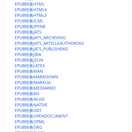
EPUB转换HTML
EPUB转换HTML4
EPUB转换HTML5
EPUB转换ICML
EPUB转换IPYNB
EPUB转换JATS
EPUB转换JATS_ARCHIVING
EPUB转换JATS_ARTICLEAUTHORING
EPUB转换JATS_PUBLISHING
EPUB转换JIRA
EPUB转换JSON
EPUB转换LATEX
EPUB转换MAN
EPUB转换MARKDOWN
EPUB转换MARKUA
EPUB转换MEDIAWIKI
EPUB转换MS
EPUB转换MUSE
EPUB转换NATIVE
EPUB转换ODT
EPUB转换OPENDOCUMENT
EPUB转换OPML
EPUB转换ORG