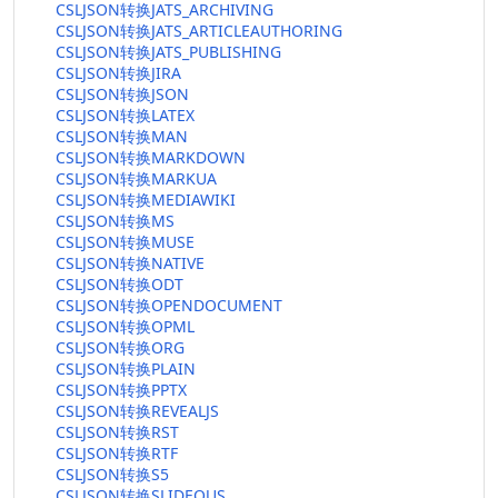
CSLJSON转换JATS_ARCHIVING
CSLJSON转换JATS_ARTICLEAUTHORING
CSLJSON转换JATS_PUBLISHING
CSLJSON转换JIRA
CSLJSON转换JSON
CSLJSON转换LATEX
CSLJSON转换MAN
CSLJSON转换MARKDOWN
CSLJSON转换MARKUA
CSLJSON转换MEDIAWIKI
CSLJSON转换MS
CSLJSON转换MUSE
CSLJSON转换NATIVE
CSLJSON转换ODT
CSLJSON转换OPENDOCUMENT
CSLJSON转换OPML
CSLJSON转换ORG
CSLJSON转换PLAIN
CSLJSON转换PPTX
CSLJSON转换REVEALJS
CSLJSON转换RST
CSLJSON转换RTF
CSLJSON转换S5
CSLJSON转换SLIDEOUS