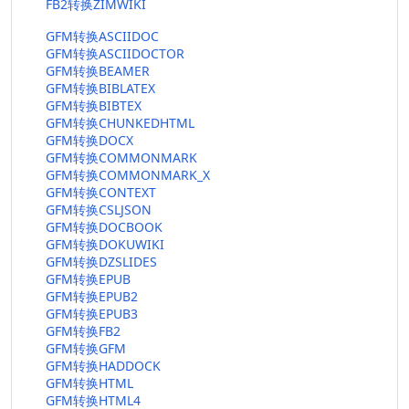
FB2转换ZIMWIKI
GFM转换ASCIIDOC
GFM转换ASCIIDOCTOR
GFM转换BEAMER
GFM转换BIBLATEX
GFM转换BIBTEX
GFM转换CHUNKEDHTML
GFM转换DOCX
GFM转换COMMONMARK
GFM转换COMMONMARK_X
GFM转换CONTEXT
GFM转换CSLJSON
GFM转换DOCBOOK
GFM转换DOKUWIKI
GFM转换DZSLIDES
GFM转换EPUB
GFM转换EPUB2
GFM转换EPUB3
GFM转换FB2
GFM转换GFM
GFM转换HADDOCK
GFM转换HTML
GFM转换HTML4