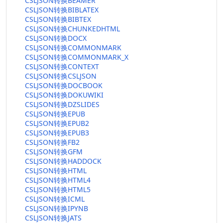
CSLJSON转换BEAMER
CSLJSON转换BIBLATEX
CSLJSON转换BIBTEX
CSLJSON转换CHUNKEDHTML
CSLJSON转换DOCX
CSLJSON转换COMMONMARK
CSLJSON转换COMMONMARK_X
CSLJSON转换CONTEXT
CSLJSON转换CSLJSON
CSLJSON转换DOCBOOK
CSLJSON转换DOKUWIKI
CSLJSON转换DZSLIDES
CSLJSON转换EPUB
CSLJSON转换EPUB2
CSLJSON转换EPUB3
CSLJSON转换FB2
CSLJSON转换GFM
CSLJSON转换HADDOCK
CSLJSON转换HTML
CSLJSON转换HTML4
CSLJSON转换HTML5
CSLJSON转换ICML
CSLJSON转换IPYNB
CSLJSON转换JATS