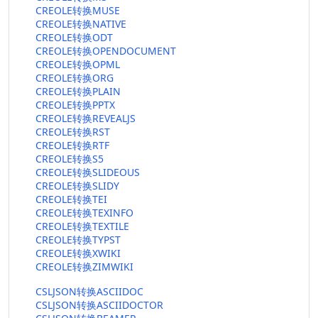
CREOLE转换MUSE
CREOLE转换NATIVE
CREOLE转换ODT
CREOLE转换OPENDOCUMENT
CREOLE转换OPML
CREOLE转换ORG
CREOLE转换PLAIN
CREOLE转换PPTX
CREOLE转换REVEALJS
CREOLE转换RST
CREOLE转换RTF
CREOLE转换S5
CREOLE转换SLIDEOUS
CREOLE转换SLIDY
CREOLE转换TEI
CREOLE转换TEXINFO
CREOLE转换TEXTILE
CREOLE转换TYPST
CREOLE转换XWIKI
CREOLE转换ZIMWIKI
CSLJSON转换ASCIIDOC
CSLJSON转换ASCIIDOCTOR