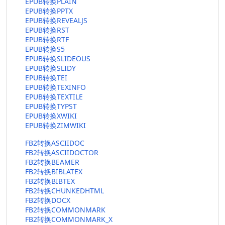
EPUB转换PLAIN
EPUB转换PPTX
EPUB转换REVEALJS
EPUB转换RST
EPUB转换RTF
EPUB转换S5
EPUB转换SLIDEOUS
EPUB转换SLIDY
EPUB转换TEI
EPUB转换TEXINFO
EPUB转换TEXTILE
EPUB转换TYPST
EPUB转换XWIKI
EPUB转换ZIMWIKI
FB2转换ASCIIDOC
FB2转换ASCIIDOCTOR
FB2转换BEAMER
FB2转换BIBLATEX
FB2转换BIBTEX
FB2转换CHUNKEDHTML
FB2转换DOCX
FB2转换COMMONMARK
FB2转换COMMONMARK_X