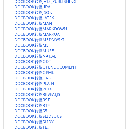
DOCBOOK转换JATS_PUBLISHING
DOCBOOK转换JIRA
DOCBOOK转换JSON
DOCBOOK转换LATEX
DOCBOOK转换MAN
DOCBOOK转换MARKDOWN
DOCBOOK转换MARKUA
DOCBOOK转换MEDIAWIKI
DOCBOOK转换MS
DOCBOOK转换MUSE
DOCBOOK转换NATIVE
DOCBOOK转换ODT
DOCBOOK转换OPENDOCUMENT
DOCBOOK转换OPML
DOCBOOK转换ORG
DOCBOOK转换PLAIN
DOCBOOK转换PPTX
DOCBOOK转换REVEALJS
DOCBOOK转换RST
DOCBOOK转换RTF
DOCBOOK转换S5
DOCBOOK转换SLIDEOUS
DOCBOOK转换SLIDY
DOCBOOK转换TEI