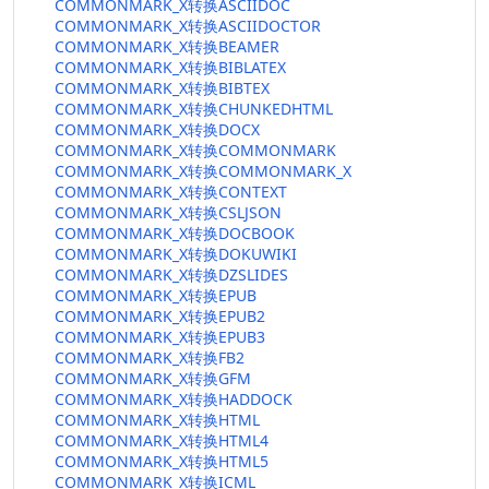
COMMONMARK_X转换ASCIIDOC
COMMONMARK_X转换ASCIIDOCTOR
COMMONMARK_X转换BEAMER
COMMONMARK_X转换BIBLATEX
COMMONMARK_X转换BIBTEX
COMMONMARK_X转换CHUNKEDHTML
COMMONMARK_X转换DOCX
COMMONMARK_X转换COMMONMARK
COMMONMARK_X转换COMMONMARK_X
COMMONMARK_X转换CONTEXT
COMMONMARK_X转换CSLJSON
COMMONMARK_X转换DOCBOOK
COMMONMARK_X转换DOKUWIKI
COMMONMARK_X转换DZSLIDES
COMMONMARK_X转换EPUB
COMMONMARK_X转换EPUB2
COMMONMARK_X转换EPUB3
COMMONMARK_X转换FB2
COMMONMARK_X转换GFM
COMMONMARK_X转换HADDOCK
COMMONMARK_X转换HTML
COMMONMARK_X转换HTML4
COMMONMARK_X转换HTML5
COMMONMARK_X转换ICML