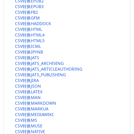
CSV转换EPUB2
CSV转换EPUB3
CSV转换FB2
CSV转换GFM
CSV转换HADDOCK
CSV转换HTML
CSV转换HTML4
CSV转换HTML5
CSV转换ICML
CSV转换IPYNB
CSV转换JATS
CSV转换JATS_ARCHIVING
CSV转换JATS_ARTICLEAUTHORING
CSV转换JATS_PUBLISHING
CSV转换JIRA
CSV转换JSON
CSV转换LATEX
CSV转换MAN
CSV转换MARKDOWN
CSV转换MARKUA
CSV转换MEDIAWIKI
CSV转换MS
CSV转换MUSE
CSV转换NATIVE