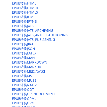
EPUB转换HTML
EPUB转换HTML4
EPUB转换HTML5
EPUB转换ICML
EPUB转换IPYNB
EPUB转换JATS
EPUB转换JATS_ARCHIVING
EPUB转换JATS_ARTICLEAUTHORING
EPUB转换JATS_PUBLISHING
EPUB转换JIRA
EPUB转换JSON
EPUB转换LATEX
EPUB转换MAN
EPUB转换MARKDOWN
EPUB转换MARKUA
EPUB转换MEDIAWIKI
EPUB转换MS
EPUB转换MUSE
EPUB转换NATIVE
EPUB转换ODT
EPUB转换OPENDOCUMENT
EPUB转换OPML
EPUB转换ORG