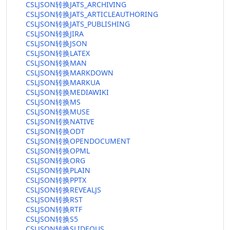
CSLJSON转换JATS_ARCHIVING
CSLJSON转换JATS_ARTICLEAUTHORING
CSLJSON转换JATS_PUBLISHING
CSLJSON转换JIRA
CSLJSON转换JSON
CSLJSON转换LATEX
CSLJSON转换MAN
CSLJSON转换MARKDOWN
CSLJSON转换MARKUA
CSLJSON转换MEDIAWIKI
CSLJSON转换MS
CSLJSON转换MUSE
CSLJSON转换NATIVE
CSLJSON转换ODT
CSLJSON转换OPENDOCUMENT
CSLJSON转换OPML
CSLJSON转换ORG
CSLJSON转换PLAIN
CSLJSON转换PPTX
CSLJSON转换REVEALJS
CSLJSON转换RST
CSLJSON转换RTF
CSLJSON转换S5
CSLJSON转换SLIDEOUS