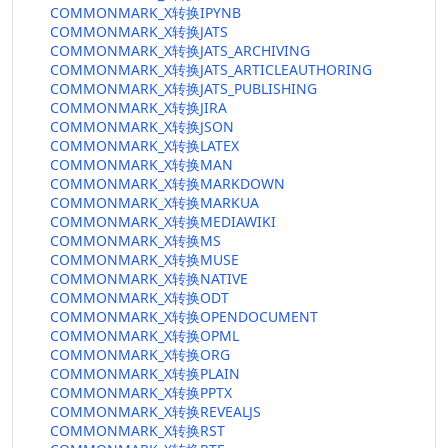
COMMONMARK_X转换IPYNB
COMMONMARK_X转换JATS
COMMONMARK_X转换JATS_ARCHIVING
COMMONMARK_X转换JATS_ARTICLEAUTHORING
COMMONMARK_X转换JATS_PUBLISHING
COMMONMARK_X转换JIRA
COMMONMARK_X转换JSON
COMMONMARK_X转换LATEX
COMMONMARK_X转换MAN
COMMONMARK_X转换MARKDOWN
COMMONMARK_X转换MARKUA
COMMONMARK_X转换MEDIAWIKI
COMMONMARK_X转换MS
COMMONMARK_X转换MUSE
COMMONMARK_X转换NATIVE
COMMONMARK_X转换ODT
COMMONMARK_X转换OPENDOCUMENT
COMMONMARK_X转换OPML
COMMONMARK_X转换ORG
COMMONMARK_X转换PLAIN
COMMONMARK_X转换PPTX
COMMONMARK_X转换REVEALJS
COMMONMARK_X转换RST