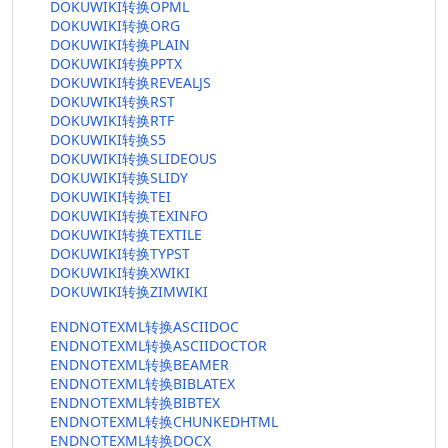
DOKUWIKI转换OPML
DOKUWIKI转换ORG
DOKUWIKI转换PLAIN
DOKUWIKI转换PPTX
DOKUWIKI转换REVEALJS
DOKUWIKI转换RST
DOKUWIKI转换RTF
DOKUWIKI转换S5
DOKUWIKI转换SLIDEOUS
DOKUWIKI转换SLIDY
DOKUWIKI转换TEI
DOKUWIKI转换TEXINFO
DOKUWIKI转换TEXTILE
DOKUWIKI转换TYPST
DOKUWIKI转换XWIKI
DOKUWIKI转换ZIMWIKI
ENDNOTEXML转换ASCIIDOC
ENDNOTEXML转换ASCIIDOCTOR
ENDNOTEXML转换BEAMER
ENDNOTEXML转换BIBLATEX
ENDNOTEXML转换BIBTEX
ENDNOTEXML转换CHUNKEDHTML
ENDNOTEXML转换DOCX