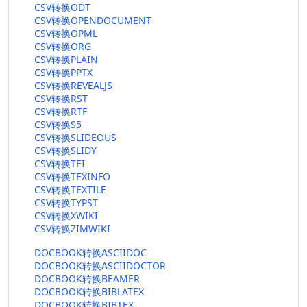
CSV转换ODT
CSV转换OPENDOCUMENT
CSV转换OPML
CSV转换ORG
CSV转换PLAIN
CSV转换PPTX
CSV转换REVEALJS
CSV转换RST
CSV转换RTF
CSV转换S5
CSV转换SLIDEOUS
CSV转换SLIDY
CSV转换TEI
CSV转换TEXINFO
CSV转换TEXTILE
CSV转换TYPST
CSV转换XWIKI
CSV转换ZIMWIKI
DOCBOOK转换ASCIIDOC
DOCBOOK转换ASCIIDOCTOR
DOCBOOK转换BEAMER
DOCBOOK转换BIBLATEX
DOCBOOK转换BIBTEX