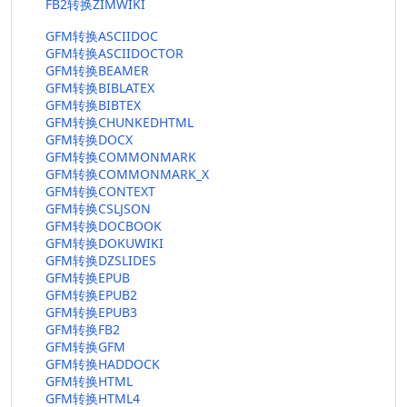
FB2转换ZIMWIKI
GFM转换ASCIIDOC
GFM转换ASCIIDOCTOR
GFM转换BEAMER
GFM转换BIBLATEX
GFM转换BIBTEX
GFM转换CHUNKEDHTML
GFM转换DOCX
GFM转换COMMONMARK
GFM转换COMMONMARK_X
GFM转换CONTEXT
GFM转换CSLJSON
GFM转换DOCBOOK
GFM转换DOKUWIKI
GFM转换DZSLIDES
GFM转换EPUB
GFM转换EPUB2
GFM转换EPUB3
GFM转换FB2
GFM转换GFM
GFM转换HADDOCK
GFM转换HTML
GFM转换HTML4