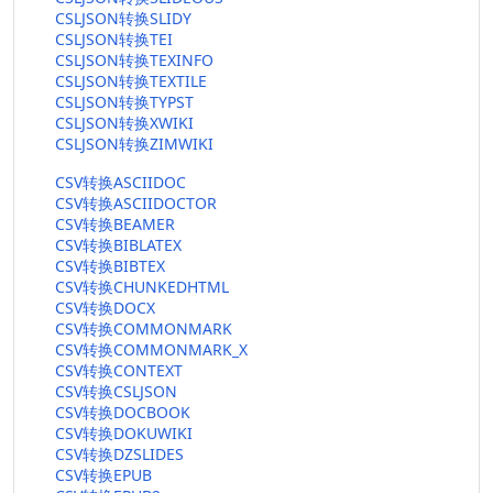
CSLJSON转换SLIDY
CSLJSON转换TEI
CSLJSON转换TEXINFO
CSLJSON转换TEXTILE
CSLJSON转换TYPST
CSLJSON转换XWIKI
CSLJSON转换ZIMWIKI
CSV转换ASCIIDOC
CSV转换ASCIIDOCTOR
CSV转换BEAMER
CSV转换BIBLATEX
CSV转换BIBTEX
CSV转换CHUNKEDHTML
CSV转换DOCX
CSV转换COMMONMARK
CSV转换COMMONMARK_X
CSV转换CONTEXT
CSV转换CSLJSON
CSV转换DOCBOOK
CSV转换DOKUWIKI
CSV转换DZSLIDES
CSV转换EPUB