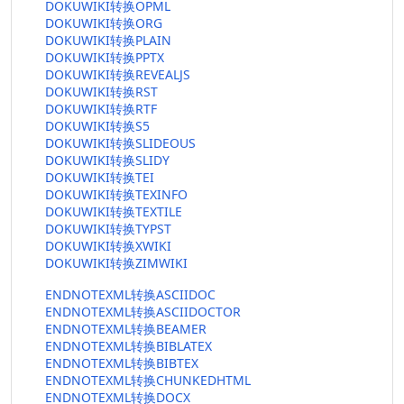
DOKUWIKI转换OPML
DOKUWIKI转换ORG
DOKUWIKI转换PLAIN
DOKUWIKI转换PPTX
DOKUWIKI转换REVEALJS
DOKUWIKI转换RST
DOKUWIKI转换RTF
DOKUWIKI转换S5
DOKUWIKI转换SLIDEOUS
DOKUWIKI转换SLIDY
DOKUWIKI转换TEI
DOKUWIKI转换TEXINFO
DOKUWIKI转换TEXTILE
DOKUWIKI转换TYPST
DOKUWIKI转换XWIKI
DOKUWIKI转换ZIMWIKI
ENDNOTEXML转换ASCIIDOC
ENDNOTEXML转换ASCIIDOCTOR
ENDNOTEXML转换BEAMER
ENDNOTEXML转换BIBLATEX
ENDNOTEXML转换BIBTEX
ENDNOTEXML转换CHUNKEDHTML
ENDNOTEXML转换DOCX