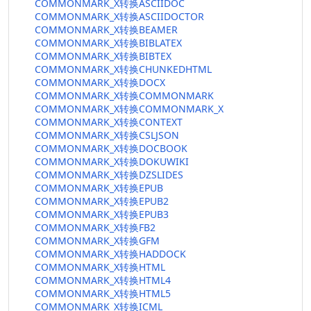
COMMONMARK_X转换ASCIIDOC
COMMONMARK_X转换ASCIIDOCTOR
COMMONMARK_X转换BEAMER
COMMONMARK_X转换BIBLATEX
COMMONMARK_X转换BIBTEX
COMMONMARK_X转换CHUNKEDHTML
COMMONMARK_X转换DOCX
COMMONMARK_X转换COMMONMARK
COMMONMARK_X转换COMMONMARK_X
COMMONMARK_X转换CONTEXT
COMMONMARK_X转换CSLJSON
COMMONMARK_X转换DOCBOOK
COMMONMARK_X转换DOKUWIKI
COMMONMARK_X转换DZSLIDES
COMMONMARK_X转换EPUB
COMMONMARK_X转换EPUB2
COMMONMARK_X转换EPUB3
COMMONMARK_X转换FB2
COMMONMARK_X转换GFM
COMMONMARK_X转换HADDOCK
COMMONMARK_X转换HTML
COMMONMARK_X转换HTML4
COMMONMARK_X转换HTML5
COMMONMARK_X转换ICML