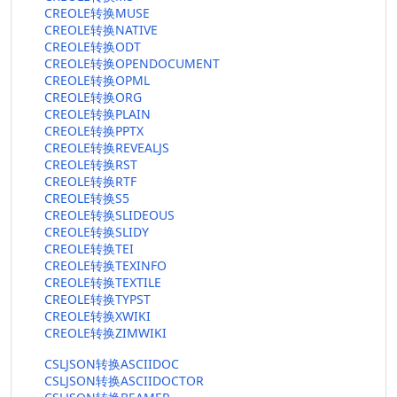
CREOLE转换MUSE
CREOLE转换NATIVE
CREOLE转换ODT
CREOLE转换OPENDOCUMENT
CREOLE转换OPML
CREOLE转换ORG
CREOLE转换PLAIN
CREOLE转换PPTX
CREOLE转换REVEALJS
CREOLE转换RST
CREOLE转换RTF
CREOLE转换S5
CREOLE转换SLIDEOUS
CREOLE转换SLIDY
CREOLE转换TEI
CREOLE转换TEXINFO
CREOLE转换TEXTILE
CREOLE转换TYPST
CREOLE转换XWIKI
CREOLE转换ZIMWIKI
CSLJSON转换ASCIIDOC
CSLJSON转换ASCIIDOCTOR