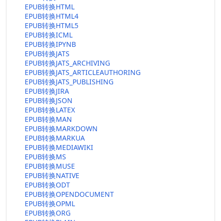
EPUB转换HTML
EPUB转换HTML4
EPUB转换HTML5
EPUB转换ICML
EPUB转换IPYNB
EPUB转换JATS
EPUB转换JATS_ARCHIVING
EPUB转换JATS_ARTICLEAUTHORING
EPUB转换JATS_PUBLISHING
EPUB转换JIRA
EPUB转换JSON
EPUB转换LATEX
EPUB转换MAN
EPUB转换MARKDOWN
EPUB转换MARKUA
EPUB转换MEDIAWIKI
EPUB转换MS
EPUB转换MUSE
EPUB转换NATIVE
EPUB转换ODT
EPUB转换OPENDOCUMENT
EPUB转换OPML
EPUB转换ORG