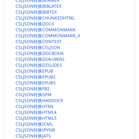
CSLJSON转换BEAMER
CSLJSON转换BIBLATEX
CSLJSON转换BIBTEX
CSLJSON转换CHUNKEDHTML
CSLJSON转换DOCX
CSLJSON转换COMMONMARK
CSLJSON转换COMMONMARK_X
CSLJSON转换CONTEXT
CSLJSON转换CSLJSON
CSLJSON转换DOCBOOK
CSLJSON转换DOKUWIKI
CSLJSON转换DZSLIDES
CSLJSON转换EPUB
CSLJSON转换EPUB2
CSLJSON转换EPUB3
CSLJSON转换FB2
CSLJSON转换GFM
CSLJSON转换HADDOCK
CSLJSON转换HTML
CSLJSON转换HTML4
CSLJSON转换HTML5
CSLJSON转换ICML
CSLJSON转换IPYNB
CSLJSON转换JATS