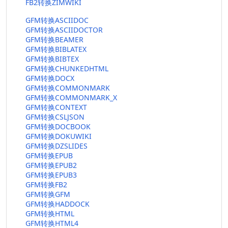
FB2转换ZIMWIKI
GFM转换ASCIIDOC
GFM转换ASCIIDOCTOR
GFM转换BEAMER
GFM转换BIBLATEX
GFM转换BIBTEX
GFM转换CHUNKEDHTML
GFM转换DOCX
GFM转换COMMONMARK
GFM转换COMMONMARK_X
GFM转换CONTEXT
GFM转换CSLJSON
GFM转换DOCBOOK
GFM转换DOKUWIKI
GFM转换DZSLIDES
GFM转换EPUB
GFM转换EPUB2
GFM转换EPUB3
GFM转换FB2
GFM转换GFM
GFM转换HADDOCK
GFM转换HTML
GFM转换HTML4