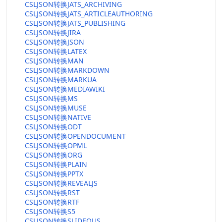
CSLJSON转换JATS_ARCHIVING
CSLJSON转换JATS_ARTICLEAUTHORING
CSLJSON转换JATS_PUBLISHING
CSLJSON转换JIRA
CSLJSON转换JSON
CSLJSON转换LATEX
CSLJSON转换MAN
CSLJSON转换MARKDOWN
CSLJSON转换MARKUA
CSLJSON转换MEDIAWIKI
CSLJSON转换MS
CSLJSON转换MUSE
CSLJSON转换NATIVE
CSLJSON转换ODT
CSLJSON转换OPENDOCUMENT
CSLJSON转换OPML
CSLJSON转换ORG
CSLJSON转换PLAIN
CSLJSON转换PPTX
CSLJSON转换REVEALJS
CSLJSON转换RST
CSLJSON转换RTF
CSLJSON转换S5
CSLJSON转换SLIDEOUS