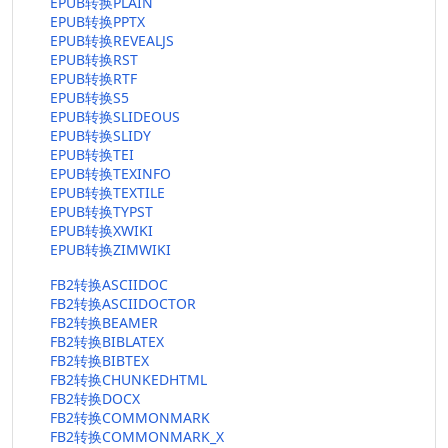
EPUB转换PLAIN
EPUB转换PPTX
EPUB转换REVEALJS
EPUB转换RST
EPUB转换RTF
EPUB转换S5
EPUB转换SLIDEOUS
EPUB转换SLIDY
EPUB转换TEI
EPUB转换TEXINFO
EPUB转换TEXTILE
EPUB转换TYPST
EPUB转换XWIKI
EPUB转换ZIMWIKI
FB2转换ASCIIDOC
FB2转换ASCIIDOCTOR
FB2转换BEAMER
FB2转换BIBLATEX
FB2转换BIBTEX
FB2转换CHUNKEDHTML
FB2转换DOCX
FB2转换COMMONMARK
FB2转换COMMONMARK_X