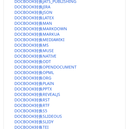
DOCBOOK转换JATS_PUBLISHING
DOCBOOK转换JIRA
DOCBOOK转换JSON
DOCBOOK转换LATEX
DOCBOOK转换MAN
DOCBOOK转换MARKDOWN
DOCBOOK转换MARKUA
DOCBOOK转换MEDIAWIKI
DOCBOOK转换MS
DOCBOOK转换MUSE
DOCBOOK转换NATIVE
DOCBOOK转换ODT
DOCBOOK转换OPENDOCUMENT
DOCBOOK转换OPML
DOCBOOK转换ORG
DOCBOOK转换PLAIN
DOCBOOK转换PPTX
DOCBOOK转换REVEALJS
DOCBOOK转换RST
DOCBOOK转换RTF
DOCBOOK转换S5
DOCBOOK转换SLIDEOUS
DOCBOOK转换SLIDY
DOCBOOK转换TEI