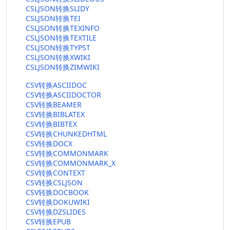
CSLJSON转换SLIDY
CSLJSON转换TEI
CSLJSON转换TEXINFO
CSLJSON转换TEXTILE
CSLJSON转换TYPST
CSLJSON转换XWIKI
CSLJSON转换ZIMWIKI
CSV转换ASCIIDOC
CSV转换ASCIIDOCTOR
CSV转换BEAMER
CSV转换BIBLATEX
CSV转换BIBTEX
CSV转换CHUNKEDHTML
CSV转换DOCX
CSV转换COMMONMARK
CSV转换COMMONMARK_X
CSV转换CONTEXT
CSV转换CSLJSON
CSV转换DOCBOOK
CSV转换DOKUWIKI
CSV转换DZSLIDES
CSV转换EPUB