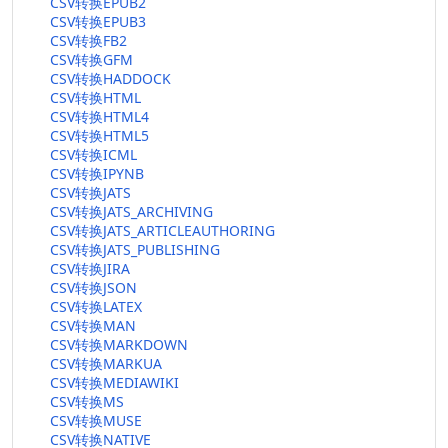
CSV转换EPUB2
CSV转换EPUB3
CSV转换FB2
CSV转换GFM
CSV转换HADDOCK
CSV转换HTML
CSV转换HTML4
CSV转换HTML5
CSV转换ICML
CSV转换IPYNB
CSV转换JATS
CSV转换JATS_ARCHIVING
CSV转换JATS_ARTICLEAUTHORING
CSV转换JATS_PUBLISHING
CSV转换JIRA
CSV转换JSON
CSV转换LATEX
CSV转换MAN
CSV转换MARKDOWN
CSV转换MARKUA
CSV转换MEDIAWIKI
CSV转换MS
CSV转换MUSE
CSV转换NATIVE