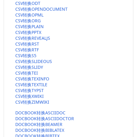
CSV转换ODT
CSV转换OPENDOCUMENT
CSV转换OPML
CSV转换ORG
CSV转换PLAIN
CSV转换PPTX
CSV转换REVEALJS
CSV转换RST
CSV转换RTF
CSV转换S5
CSV转换SLIDEOUS
CSV转换SLIDY
CSV转换TEI
CSV转换TEXINFO
CSV转换TEXTILE
CSV转换TYPST
CSV转换XWIKI
CSV转换ZIMWIKI
DOCBOOK转换ASCIIDOC
DOCBOOK转换ASCIIDOCTOR
DOCBOOK转换BEAMER
DOCBOOK转换BIBLATEX
DOCBOOK转换BIBTEX