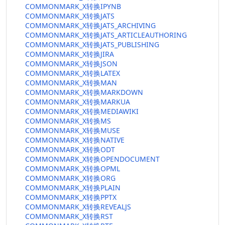
COMMONMARK_X转换IPYNB
COMMONMARK_X转换JATS
COMMONMARK_X转换JATS_ARCHIVING
COMMONMARK_X转换JATS_ARTICLEAUTHORING
COMMONMARK_X转换JATS_PUBLISHING
COMMONMARK_X转换JIRA
COMMONMARK_X转换JSON
COMMONMARK_X转换LATEX
COMMONMARK_X转换MAN
COMMONMARK_X转换MARKDOWN
COMMONMARK_X转换MARKUA
COMMONMARK_X转换MEDIAWIKI
COMMONMARK_X转换MS
COMMONMARK_X转换MUSE
COMMONMARK_X转换NATIVE
COMMONMARK_X转换ODT
COMMONMARK_X转换OPENDOCUMENT
COMMONMARK_X转换OPML
COMMONMARK_X转换ORG
COMMONMARK_X转换PLAIN
COMMONMARK_X转换PPTX
COMMONMARK_X转换REVEALJS
COMMONMARK_X转换RST