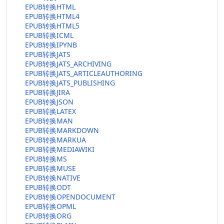
EPUB转换HTML
EPUB转换HTML4
EPUB转换HTML5
EPUB转换ICML
EPUB转换IPYNB
EPUB转换JATS
EPUB转换JATS_ARCHIVING
EPUB转换JATS_ARTICLEAUTHORING
EPUB转换JATS_PUBLISHING
EPUB转换JIRA
EPUB转换JSON
EPUB转换LATEX
EPUB转换MAN
EPUB转换MARKDOWN
EPUB转换MARKUA
EPUB转换MEDIAWIKI
EPUB转换MS
EPUB转换MUSE
EPUB转换NATIVE
EPUB转换ODT
EPUB转换OPENDOCUMENT
EPUB转换OPML
EPUB转换ORG