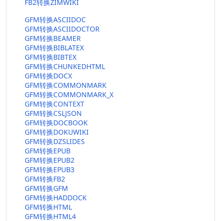
FB2转换ZIMWIKI
GFM转换ASCIIDOC
GFM转换ASCIIDOCTOR
GFM转换BEAMER
GFM转换BIBLATEX
GFM转换BIBTEX
GFM转换CHUNKEDHTML
GFM转换DOCX
GFM转换COMMONMARK
GFM转换COMMONMARK_X
GFM转换CONTEXT
GFM转换CSLJSON
GFM转换DOCBOOK
GFM转换DOKUWIKI
GFM转换DZSLIDES
GFM转换EPUB
GFM转换EPUB2
GFM转换EPUB3
GFM转换FB2
GFM转换GFM
GFM转换HADDOCK
GFM转换HTML
GFM转换HTML4