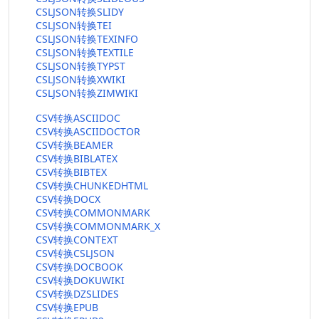
CSLJSON转换SLIDY
CSLJSON转换TEI
CSLJSON转换TEXINFO
CSLJSON转换TEXTILE
CSLJSON转换TYPST
CSLJSON转换XWIKI
CSLJSON转换ZIMWIKI
CSV转换ASCIIDOC
CSV转换ASCIIDOCTOR
CSV转换BEAMER
CSV转换BIBLATEX
CSV转换BIBTEX
CSV转换CHUNKEDHTML
CSV转换DOCX
CSV转换COMMONMARK
CSV转换COMMONMARK_X
CSV转换CONTEXT
CSV转换CSLJSON
CSV转换DOCBOOK
CSV转换DOKUWIKI
CSV转换DZSLIDES
CSV转换EPUB