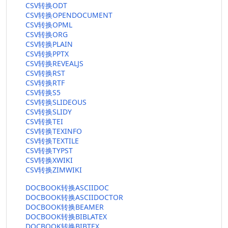
CSV转换ODT
CSV转换OPENDOCUMENT
CSV转换OPML
CSV转换ORG
CSV转换PLAIN
CSV转换PPTX
CSV转换REVEALJS
CSV转换RST
CSV转换RTF
CSV转换S5
CSV转换SLIDEOUS
CSV转换SLIDY
CSV转换TEI
CSV转换TEXINFO
CSV转换TEXTILE
CSV转换TYPST
CSV转换XWIKI
CSV转换ZIMWIKI
DOCBOOK转换ASCIIDOC
DOCBOOK转换ASCIIDOCTOR
DOCBOOK转换BEAMER
DOCBOOK转换BIBLATEX
DOCBOOK转换BIBTEX