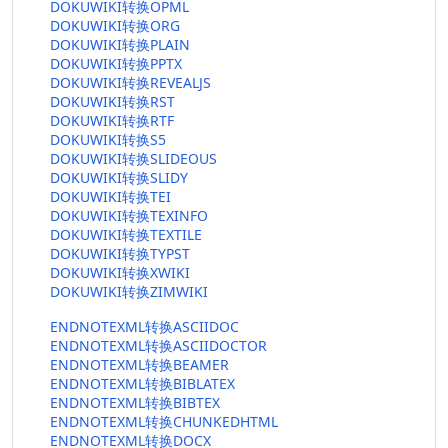
DOKUWIKI转换OPML
DOKUWIKI转换ORG
DOKUWIKI转换PLAIN
DOKUWIKI转换PPTX
DOKUWIKI转换REVEALJS
DOKUWIKI转换RST
DOKUWIKI转换RTF
DOKUWIKI转换S5
DOKUWIKI转换SLIDEOUS
DOKUWIKI转换SLIDY
DOKUWIKI转换TEI
DOKUWIKI转换TEXINFO
DOKUWIKI转换TEXTILE
DOKUWIKI转换TYPST
DOKUWIKI转换XWIKI
DOKUWIKI转换ZIMWIKI
ENDNOTEXML转换ASCIIDOC
ENDNOTEXML转换ASCIIDOCTOR
ENDNOTEXML转换BEAMER
ENDNOTEXML转换BIBLATEX
ENDNOTEXML转换BIBTEX
ENDNOTEXML转换CHUNKEDHTML
ENDNOTEXML转换DOCX