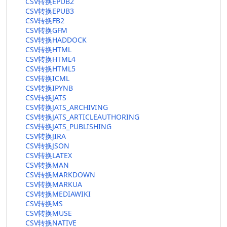
CSV转换EPUB2
CSV转换EPUB3
CSV转换FB2
CSV转换GFM
CSV转换HADDOCK
CSV转换HTML
CSV转换HTML4
CSV转换HTML5
CSV转换ICML
CSV转换IPYNB
CSV转换JATS
CSV转换JATS_ARCHIVING
CSV转换JATS_ARTICLEAUTHORING
CSV转换JATS_PUBLISHING
CSV转换JIRA
CSV转换JSON
CSV转换LATEX
CSV转换MAN
CSV转换MARKDOWN
CSV转换MARKUA
CSV转换MEDIAWIKI
CSV转换MS
CSV转换MUSE
CSV转换NATIVE