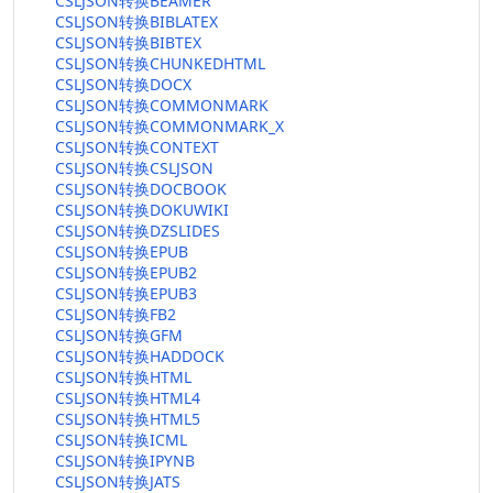
CSLJSON转换BEAMER
CSLJSON转换BIBLATEX
CSLJSON转换BIBTEX
CSLJSON转换CHUNKEDHTML
CSLJSON转换DOCX
CSLJSON转换COMMONMARK
CSLJSON转换COMMONMARK_X
CSLJSON转换CONTEXT
CSLJSON转换CSLJSON
CSLJSON转换DOCBOOK
CSLJSON转换DOKUWIKI
CSLJSON转换DZSLIDES
CSLJSON转换EPUB
CSLJSON转换EPUB2
CSLJSON转换EPUB3
CSLJSON转换FB2
CSLJSON转换GFM
CSLJSON转换HADDOCK
CSLJSON转换HTML
CSLJSON转换HTML4
CSLJSON转换HTML5
CSLJSON转换ICML
CSLJSON转换IPYNB
CSLJSON转换JATS