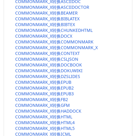
COMMONMARK_X转换ASCIIDOC
COMMONMARK_X转换ASCIIDOCTOR
COMMONMARK_X转换BEAMER
COMMONMARK_X转换BIBLATEX
COMMONMARK_X转换BIBTEX
COMMONMARK_X转换CHUNKEDHTML
COMMONMARK_X转换DOCX
COMMONMARK_X转换COMMONMARK
COMMONMARK_X转换COMMONMARK_X
COMMONMARK_X转换CONTEXT
COMMONMARK_X转换CSLJSON
COMMONMARK_X转换DOCBOOK
COMMONMARK_X转换DOKUWIKI
COMMONMARK_X转换DZSLIDES
COMMONMARK_X转换EPUB
COMMONMARK_X转换EPUB2
COMMONMARK_X转换EPUB3
COMMONMARK_X转换FB2
COMMONMARK_X转换GFM
COMMONMARK_X转换HADDOCK
COMMONMARK_X转换HTML
COMMONMARK_X转换HTML4
COMMONMARK_X转换HTML5
COMMONMARK_X转换ICML