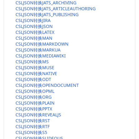
CSLJSON转换JATS_ARCHIVING
CSLJSON转换JATS_ARTICLEAUTHORING
CSLJSON转换JATS_PUBLISHING
CSLJSON转换JIRA
CSLJSON转换JSON
CSLJSON转换LATEX
CSLJSON转换MAN
CSLJSON转换MARKDOWN
CSLJSON转换MARKUA
CSLJSON转换MEDIAWIKI
CSLJSON转换MS
CSLJSON转换MUSE
CSLJSON转换NATIVE
CSLJSON转换ODT
CSLJSON转换OPENDOCUMENT
CSLJSON转换OPML
CSLJSON转换ORG
CSLJSON转换PLAIN
CSLJSON转换PPTX
CSLJSON转换REVEALJS
CSLJSON转换RST
CSLJSON转换RTF
CSLJSON转换S5
CSLJSON转换SLIDEOUS