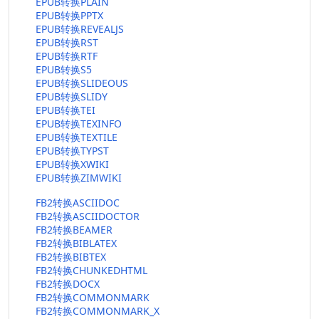
EPUB转换PLAIN
EPUB转换PPTX
EPUB转换REVEALJS
EPUB转换RST
EPUB转换RTF
EPUB转换S5
EPUB转换SLIDEOUS
EPUB转换SLIDY
EPUB转换TEI
EPUB转换TEXINFO
EPUB转换TEXTILE
EPUB转换TYPST
EPUB转换XWIKI
EPUB转换ZIMWIKI
FB2转换ASCIIDOC
FB2转换ASCIIDOCTOR
FB2转换BEAMER
FB2转换BIBLATEX
FB2转换BIBTEX
FB2转换CHUNKEDHTML
FB2转换DOCX
FB2转换COMMONMARK
FB2转换COMMONMARK_X