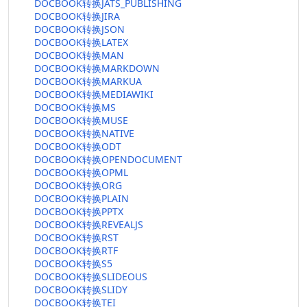
DOCBOOK转换JATS_PUBLISHING
DOCBOOK转换JIRA
DOCBOOK转换JSON
DOCBOOK转换LATEX
DOCBOOK转换MAN
DOCBOOK转换MARKDOWN
DOCBOOK转换MARKUA
DOCBOOK转换MEDIAWIKI
DOCBOOK转换MS
DOCBOOK转换MUSE
DOCBOOK转换NATIVE
DOCBOOK转换ODT
DOCBOOK转换OPENDOCUMENT
DOCBOOK转换OPML
DOCBOOK转换ORG
DOCBOOK转换PLAIN
DOCBOOK转换PPTX
DOCBOOK转换REVEALJS
DOCBOOK转换RST
DOCBOOK转换RTF
DOCBOOK转换S5
DOCBOOK转换SLIDEOUS
DOCBOOK转换SLIDY
DOCBOOK转换TEI