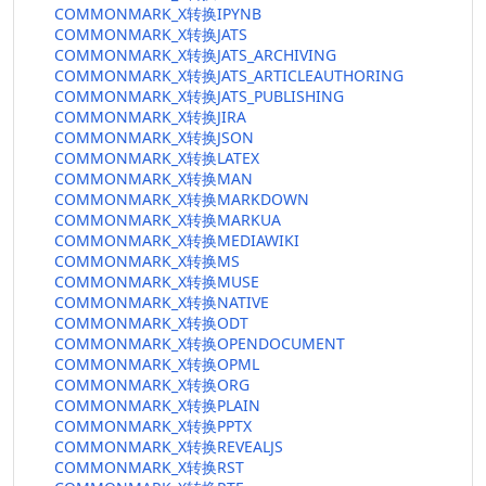
COMMONMARK_X转换IPYNB
COMMONMARK_X转换JATS
COMMONMARK_X转换JATS_ARCHIVING
COMMONMARK_X转换JATS_ARTICLEAUTHORING
COMMONMARK_X转换JATS_PUBLISHING
COMMONMARK_X转换JIRA
COMMONMARK_X转换JSON
COMMONMARK_X转换LATEX
COMMONMARK_X转换MAN
COMMONMARK_X转换MARKDOWN
COMMONMARK_X转换MARKUA
COMMONMARK_X转换MEDIAWIKI
COMMONMARK_X转换MS
COMMONMARK_X转换MUSE
COMMONMARK_X转换NATIVE
COMMONMARK_X转换ODT
COMMONMARK_X转换OPENDOCUMENT
COMMONMARK_X转换OPML
COMMONMARK_X转换ORG
COMMONMARK_X转换PLAIN
COMMONMARK_X转换PPTX
COMMONMARK_X转换REVEALJS
COMMONMARK_X转换RST