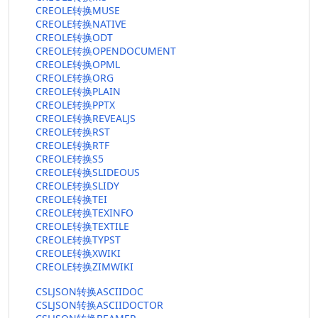
CREOLE转换MUSE
CREOLE转换NATIVE
CREOLE转换ODT
CREOLE转换OPENDOCUMENT
CREOLE转换OPML
CREOLE转换ORG
CREOLE转换PLAIN
CREOLE转换PPTX
CREOLE转换REVEALJS
CREOLE转换RST
CREOLE转换RTF
CREOLE转换S5
CREOLE转换SLIDEOUS
CREOLE转换SLIDY
CREOLE转换TEI
CREOLE转换TEXINFO
CREOLE转换TEXTILE
CREOLE转换TYPST
CREOLE转换XWIKI
CREOLE转换ZIMWIKI
CSLJSON转换ASCIIDOC
CSLJSON转换ASCIIDOCTOR