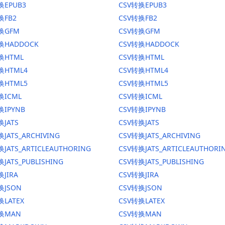
换EPUB3
CSV转换EPUB3
换FB2
CSV转换FB2
转换GFM
CSV转换GFM
换HADDOCK
CSV转换HADDOCK
换HTML
CSV转换HTML
换HTML4
CSV转换HTML4
换HTML5
CSV转换HTML5
换ICML
CSV转换ICML
换IPYNB
CSV转换IPYNB
换JATS
CSV转换JATS
JATS_ARCHIVING
CSV转换JATS_ARCHIVING
换JATS_ARTICLEAUTHORING
CSV转换JATS_ARTICLEAUTHORI
JATS_PUBLISHING
CSV转换JATS_PUBLISHING
换JIRA
CSV转换JIRA
换JSON
CSV转换JSON
换LATEX
CSV转换LATEX
转换MAN
CSV转换MAN