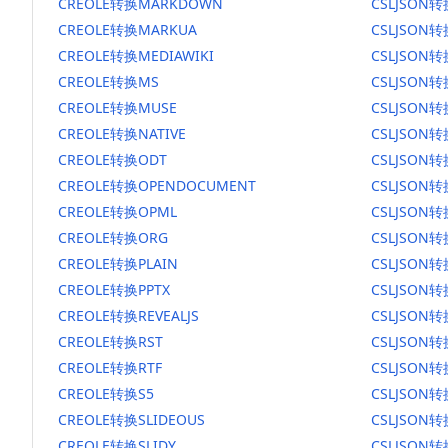
CREOLE转换MARKDOWN
CSLJSON
CREOLE转换MARKUA
CSLJSON
CREOLE转换MEDIAWIKI
CSLJSON转
CREOLE转换MS
CSLJSON
CREOLE转换MUSE
CSLJSON转
CREOLE转换NATIVE
CSLJSON转
CREOLE转换ODT
CSLJSON转
CREOLE转换OPENDOCUMENT
CSLJSON
CREOLE转换OPML
CSLJSON转
CREOLE转换ORG
CSLJSON
CREOLE转换PLAIN
CSLJSON转
CREOLE转换PPTX
CSLJSON转
CREOLE转换REVEALJS
CSLJSON转
CREOLE转换RST
CSLJSON转
CREOLE转换RTF
CSLJSON转
CREOLE转换S5
CSLJSON转
CREOLE转换SLIDEOUS
CSLJSON转
CREOLE转换SLIDY
CSLJSON转