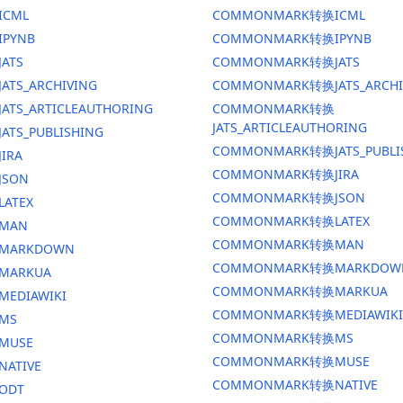
ICML
COMMONMARK转换ICML
IPYNB
COMMONMARK转换IPYNB
JATS
COMMONMARK转换JATS
ATS_ARCHIVING
COMMONMARK转换JATS_ARCHI
ATS_ARTICLEAUTHORING
COMMONMARK转换
JATS_ARTICLEAUTHORING
ATS_PUBLISHING
COMMONMARK转换JATS_PUBLI
IRA
COMMONMARK转换JIRA
JSON
COMMONMARK转换JSON
LATEX
COMMONMARK转换LATEX
换MAN
COMMONMARK转换MAN
换MARKDOWN
COMMONMARK转换MARKDOW
MARKUA
COMMONMARK转换MARKUA
MEDIAWIKI
COMMONMARK转换MEDIAWIKI
MS
COMMONMARK转换MS
MUSE
COMMONMARK转换MUSE
NATIVE
COMMONMARK转换NATIVE
ODT