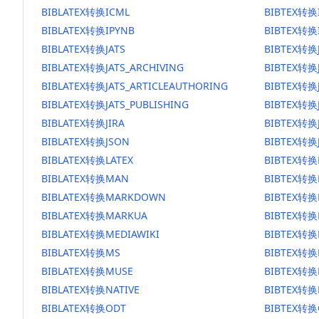
BIBLATEX转换ICML
BIBTEX转换
BIBLATEX转换IPYNB
BIBTEX转换
BIBLATEX转换JATS
BIBTEX转换
BIBLATEX转换JATS_ARCHIVING
BIBTEX转换J
BIBLATEX转换JATS_ARTICLEAUTHORING
BIBTEX转换J
BIBLATEX转换JATS_PUBLISHING
BIBTEX转换J
BIBLATEX转换JIRA
BIBTEX转换J
BIBLATEX转换JSON
BIBTEX转换
BIBLATEX转换LATEX
BIBTEX转换
BIBLATEX转换MAN
BIBTEX转
BIBLATEX转换MARKDOWN
BIBTEX转
BIBLATEX转换MARKUA
BIBTEX转换
BIBLATEX转换MEDIAWIKI
BIBTEX转换
BIBLATEX转换MS
BIBTEX转换
BIBLATEX转换MUSE
BIBTEX转换
BIBLATEX转换NATIVE
BIBTEX转换
BIBLATEX转换ODT
BIBTEX转换