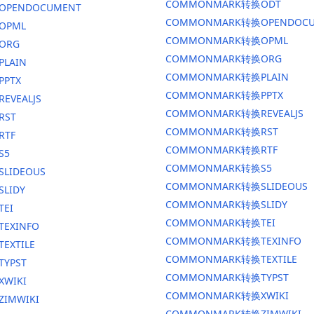
COMMONMARK转换ODT
换OPENDOCUMENT
COMMONMARK转换OPENDOCU
OPML
COMMONMARK转换OPML
ORG
COMMONMARK转换ORG
PLAIN
COMMONMARK转换PLAIN
PPTX
COMMONMARK转换PPTX
EVEALJS
COMMONMARK转换REVEALJS
RST
COMMONMARK转换RST
RTF
COMMONMARK转换RTF
S5
COMMONMARK转换S5
SLIDEOUS
COMMONMARK转换SLIDEOUS
SLIDY
COMMONMARK转换SLIDY
TEI
COMMONMARK转换TEI
TEXINFO
COMMONMARK转换TEXINFO
EXTILE
COMMONMARK转换TEXTILE
TYPST
COMMONMARK转换TYPST
XWIKI
COMMONMARK转换XWIKI
ZIMWIKI
COMMONMARK转换ZIMWIKI