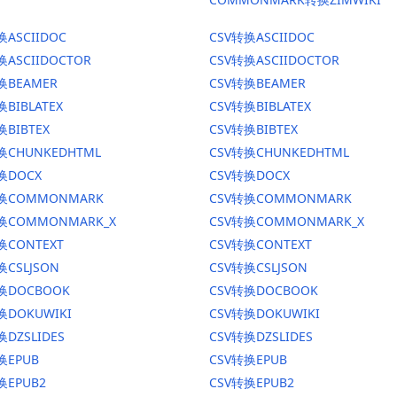
换ASCIIDOC
CSV转换ASCIIDOC
换ASCIIDOCTOR
CSV转换ASCIIDOCTOR
换BEAMER
CSV转换BEAMER
换BIBLATEX
CSV转换BIBLATEX
换BIBTEX
CSV转换BIBTEX
换CHUNKEDHTML
CSV转换CHUNKEDHTML
换DOCX
CSV转换DOCX
转换COMMONMARK
CSV转换COMMONMARK
转换COMMONMARK_X
CSV转换COMMONMARK_X
换CONTEXT
CSV转换CONTEXT
换CSLJSON
CSV转换CSLJSON
转换DOCBOOK
CSV转换DOCBOOK
换DOKUWIKI
CSV转换DOKUWIKI
换DZSLIDES
CSV转换DZSLIDES
换EPUB
CSV转换EPUB
换EPUB2
CSV转换EPUB2