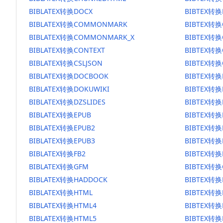
BIBLATEX转换DOCX
BIBTEX转换
BIBLATEX转换COMMONMARK
BIBTEX转
BIBLATEX转换COMMONMARK_X
BIBTEX转
BIBLATEX转换CONTEXT
BIBTEX转换
BIBLATEX转换CSLJSON
BIBTEX转换
BIBLATEX转换DOCBOOK
BIBTEX转
BIBLATEX转换DOKUWIKI
BIBTEX转换
BIBLATEX转换DZSLIDES
BIBTEX转换
BIBLATEX转换EPUB
BIBTEX转换
BIBLATEX转换EPUB2
BIBTEX转换
BIBLATEX转换EPUB3
BIBTEX转换
BIBLATEX转换FB2
BIBTEX转换
BIBLATEX转换GFM
BIBTEX转换
BIBLATEX转换HADDOCK
BIBTEX转换
BIBLATEX转换HTML
BIBTEX转换
BIBLATEX转换HTML4
BIBTEX转换
BIBLATEX转换HTML5
BIBTEX转换