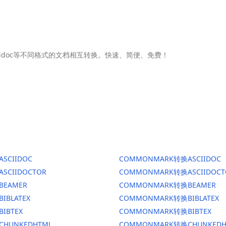
Asciidoc等不同格式的文档相互转换。快速、简便、免费！
ASCIIDOC
COMMONMARK转换ASCIIDOC
ASCIIDOCTOR
COMMONMARK转换ASCIIDOCT
BEAMER
COMMONMARK转换BEAMER
BIBLATEX
COMMONMARK转换BIBLATEX
BIBTEX
COMMONMARK转换BIBTEX
CHUNKEDHTML
COMMONMARK转换CHUNKEDH