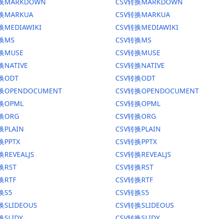
转换MARKDOWN
CSV转换MARKDOWN
转换MARKUA
CSV转换MARKUA
换MEDIAWIKI
CSV转换MEDIAWIKI
转换MS
CSV转换MS
换MUSE
CSV转换MUSE
换NATIVE
CSV转换NATIVE
换ODT
CSV转换ODT
转换OPENDOCUMENT
CSV转换OPENDOCUMENT
换OPML
CSV转换OPML
转换ORG
CSV转换ORG
换PLAIN
CSV转换PLAIN
换PPTX
CSV转换PPTX
换REVEALJS
CSV转换REVEALJS
换RST
CSV转换RST
换RTF
CSV转换RTF
换S5
CSV转换S5
换SLIDEOUS
CSV转换SLIDEOUS
换SLIDY
CSV转换SLIDY