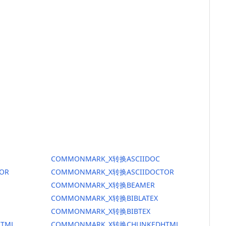
COMMONMARK_X转换ASCIIDOC
OR
COMMONMARK_X转换ASCIIDOCTOR
COMMONMARK_X转换BEAMER
COMMONMARK_X转换BIBLATEX
COMMONMARK_X转换BIBTEX
TML
COMMONMARK_X转换CHUNKEDHTML