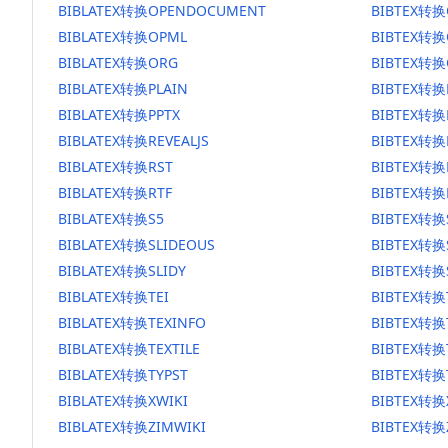
BIBLATEX转换OPENDOCUMENT
BIBTEX转
BIBLATEX转换OPML
BIBTEX转换
BIBLATEX转换ORG
BIBTEX转换
BIBLATEX转换PLAIN
BIBTEX转换
BIBLATEX转换PPTX
BIBTEX转换
BIBLATEX转换REVEALJS
BIBTEX转换R
BIBLATEX转换RST
BIBTEX转换
BIBLATEX转换RTF
BIBTEX转换
BIBLATEX转换S5
BIBTEX转换
BIBLATEX转换SLIDEOUS
BIBTEX转换
BIBLATEX转换SLIDY
BIBTEX转换
BIBLATEX转换TEI
BIBTEX转换
BIBLATEX转换TEXINFO
BIBTEX转换
BIBLATEX转换TEXTILE
BIBTEX转换T
BIBLATEX转换TYPST
BIBTEX转换
BIBLATEX转换XWIKI
BIBTEX转换
BIBLATEX转换ZIMWIKI
BIBTEX转换